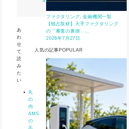
め
ファクタリング, 金融機関一覧
【独占取材】大手ファクタリング
あ
の「審査の裏側」...
わ
2026年7月27日
せ
人気の記事
POPULAR
て
読
み
た
い
丸
の
内
AMS
の
不