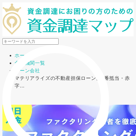
メニューを開閉
ホーム
金融機関一覧
ローン会社
マテリアライズの不動産担保ローンは2番抵当・赤
字…