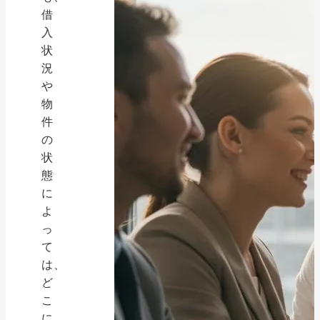
借
入
状
況
や
物
件
の
状
態
に
よ
っ
て
は、
ど
こ
に