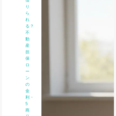
借
り
ら
れ
る？
不
動
産
担
保
ロ
ー
ン
の
金
利・
5
商