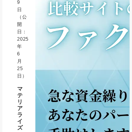
9
日
（公
開
日：
2025
年
6
月
25
日）
マ
テ
リ
ア
ラ
イ
ズ