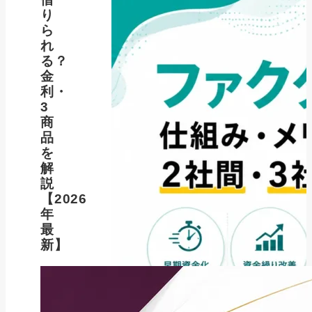
り
ら
れ
る？
金
利・
3
商
品
を
解
説
【2026
年
最
新】