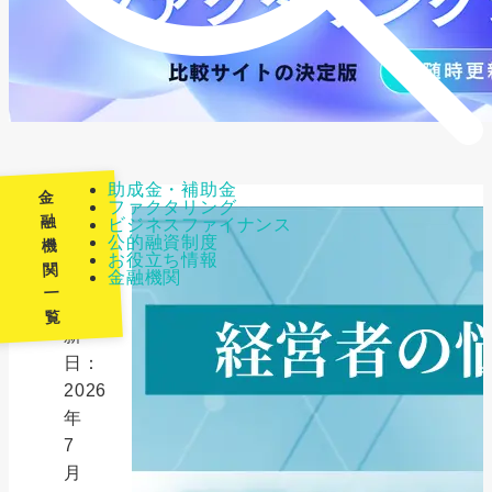
助成金・補助金
金
ファクタリング
融
ビジネスファイナンス
公的融資制度
機
最
お役立ち情報
関
金融機関
終
一
更
覧
新
日：
2026
年
7
月