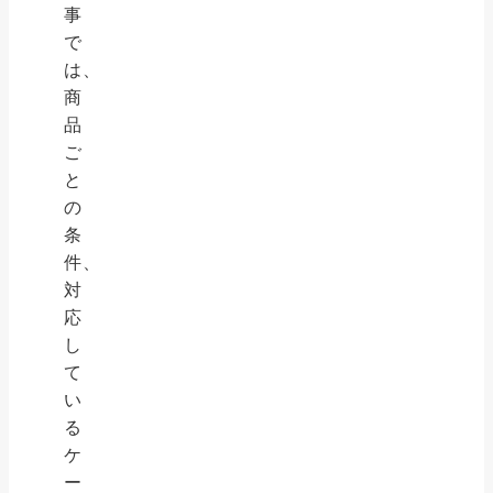
事
で
は、
商
品
ご
と
の
条
件、
対
応
し
て
い
る
ケ
ー