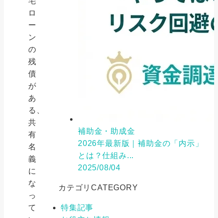
宅
ロ
ー
ン
の
残
債
が
あ
る、
共
補助金・助成金
有
2026年最新版｜補助金の「内示」
名
とは？仕組み...
義
2025/08/04
に
な
カテゴリ
CATEGORY
っ
て
特集記事