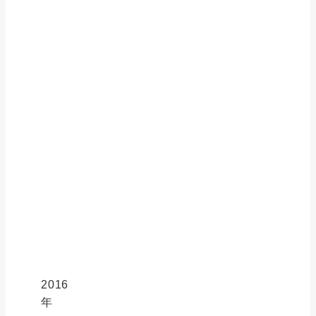
資本金
7,500万円
事業内容
金融業・不動産
取引金融機関
三井住友銀行
貸金業登録
東京都知事（4）第
宅建業免許
東京都知事（2）第
日本貸金業協会
会員 第005966号
指定信用情報機関
株式会社日本信用
加盟団体
全日本不動産協
2016
年