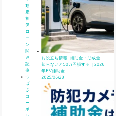
動
産
担
保
ロ
ー
ン
関
連
お役立ち情報, 補助金・助成金
記
知らないと50万円損する｜2026
事
年EV補助金...
つ
2025/06/28
ば
さ
コ
ー
ポ
レ