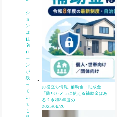
ー
シ
ョ
ン
は
住
宅
ロ
ー
ン
が
残
っ
お役立ち情報, 補助金・助成金
て
「防犯カメラに使える補助金はあ
い
る？令和8年度の...
て
2025/06/26
も