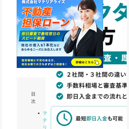
目
次
マ
テ
リ