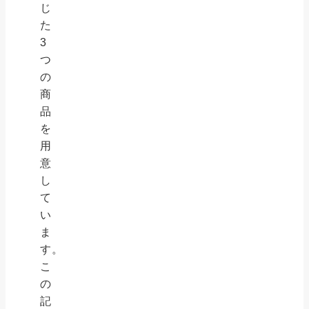
じ
た
3
つ
の
商
品
を
用
意
し
て
い
ま
す。
こ
の
記