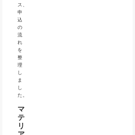
ス、
申
込
の
流
れ
を
整
理
し
ま
し
た。
マ
テ
リ
ア