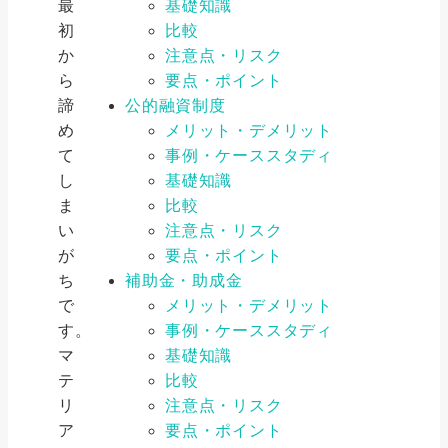
最
基礎知識
初
比較
か
注意点・リスク
ら
要点・ポイント
諦
公的融資制度
め
メリット・デメリット
て
事例・ケーススタディ
し
基礎知識
ま
比較
い
注意点・リスク
が
要点・ポイント
ち
補助金・助成金
で
メリット・デメリット
す。
事例・ケーススタディ
マ
基礎知識
テ
比較
リ
注意点・リスク
ア
要点・ポイント