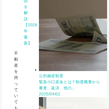
品
を
解
説
【2026
年
最
新】
不
動
産
を
公的融資制度
持
緊急小口資金とは？制度概要から
っ
審査、返済、他の...
て
2025/04/02
い
て
も、