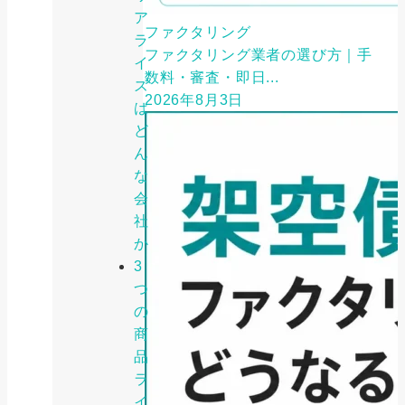
ア
ファクタリング
ラ
ファクタリング業者の選び方｜手
イ
数料・審査・即日...
ズ
2026年8月3日
は
ど
ん
な
会
社
か
3
つ
の
商
品
ラ
イ