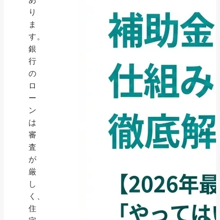
り
ま
す。
銀
行
の
ロ
ー
ン
は
審
査
が
厳
し
く、
住