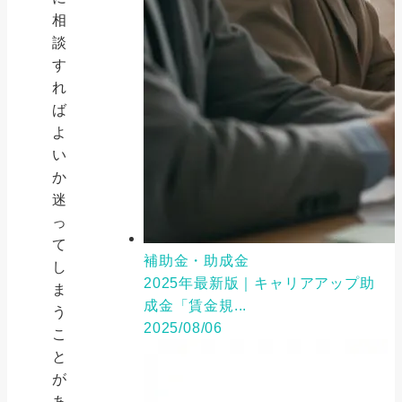
相
談
す
れ
ば
よ
い
か
迷
っ
て
補助金・助成金
し
2025年最新版｜キャリアアップ助
ま
成金「賃金規...
う
2025/08/06
こ
と
が
あ