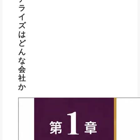
ラ
イ
ズ
は
ど
ん
な
会
社
か