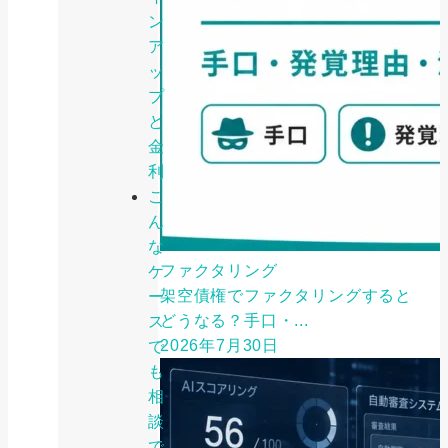
ン
ア
ッ
プ
と
金
利
こ
ん
な
ファクタリング
ケ
架空債権でファクタリングすると
ー
どうなる？手口・...
ス
2026年7月30日
で
も
相
談
で