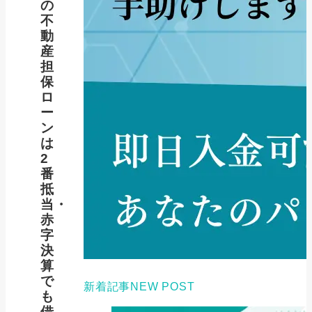
の
不
動
産
担
保
ロ
ー
ン
は
2
番
抵
当・
赤
字
決
算
で
新着記事
NEW POST
も
借