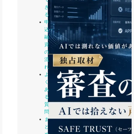
き
る
申
込・
融
資
の
流
れ
よ
く
あ
る
質
問
ま
と