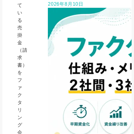
2026年8月10日
て
い
る
売
掛
金
（請
求
書）
を
フ
ァ
ク
タ
リ
ン
グ
会