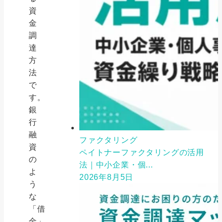
資
金
調
達
方
法
で
す。
銀
行
融
ファクタリング
資
ペイトナーファクタリングの活用
の
法｜中小企業・個...
よ
2026年8月5日
う
な
「借
金」