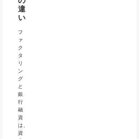
の
違
い
フ
ァ
ク
タ
リ
ン
グ
と
銀
行
融
資
は、
資