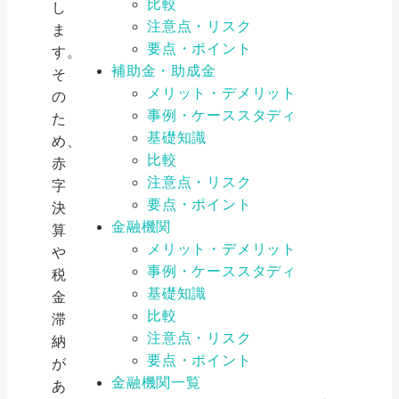
比較
し
注意点・リスク
ま
要点・ポイント
す。
補助金・助成金
そ
メリット・デメリット
の
事例・ケーススタディ
た
基礎知識
め、
比較
赤
注意点・リスク
字
要点・ポイント
決
金融機関
算
メリット・デメリット
や
事例・ケーススタディ
税
基礎知識
金
比較
滞
注意点・リスク
納
要点・ポイント
が
金融機関一覧
あ