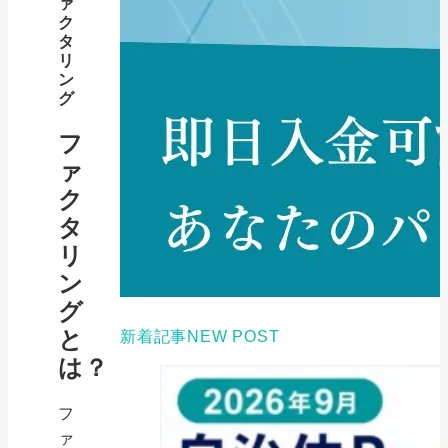
ァ
ク
タ
リ
ン
グ
フ
ァ
ク
タ
リ
ン
グ
と
新着記事
NEW POST
は？
フ
ァ