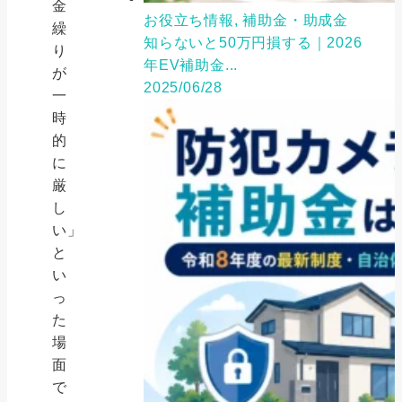
金
お役立ち情報, 補助金・助成金
繰
知らないと50万円損する｜2026
り
年EV補助金...
が
2025/06/28
一
時
的
に
厳
し
い」
と
い
っ
た
場
面
で