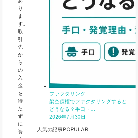
あ
り
ま
す。
取
引
先
か
ら
の
入
金
を
ファクタリング
待
架空債権でファクタリングすると
た
どうなる？手口・...
ず
2026年7月30日
に
人気の記事
POPULAR
資