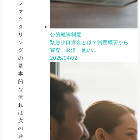
フ
ァ
ク
タ
公的融資制度
リ
緊急小口資金とは？制度概要から
ン
審査、返済、他の...
グ
2025/04/02
の
基
本
的
な
流
れ
は
次
の
通