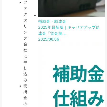
フ
ァ
ク
タ
補助金・助成金
リ
2025年最新版｜キャリアアップ助
ン
成金「賃金規...
グ
2025/08/06
会
社
に
申
し
込
み
売
掛
金
の