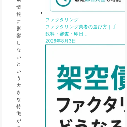
用
情
報
ファクタリング
に
ファクタリング業者の選び方｜手
影
数料・審査・即日...
響
2026年8月3日
し
な
い
と
い
う
大
き
な
特
徴
が