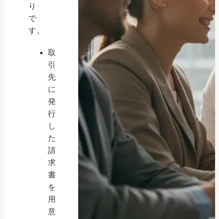
り
で
す。
取
引
先
に
発
行
し
た
請
求
書
を
用
意