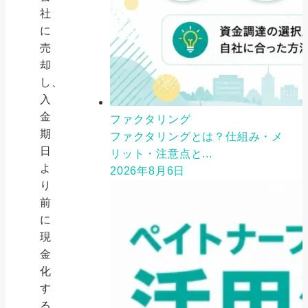
社
に
売
却
し、
入
金
ファクタリング
期
ファクタリングとは？仕組み・メ
日
リット・注意点と...
よ
2026年8月6日
り
前
に
現
金
化
す
る