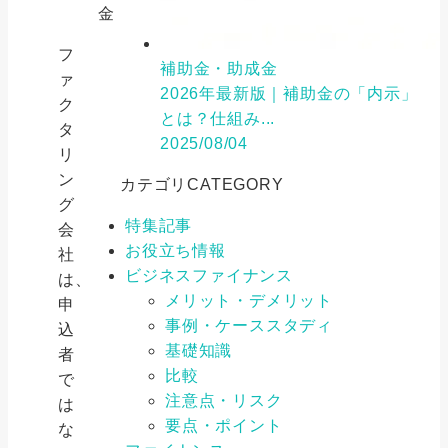
金
フ
補助金・助成金
ァ
2026年最新版｜補助金の「内示」
ク
とは？仕組み...
タ
2025/08/04
リ
ン
カテゴリ
CATEGORY
グ
特集記事
会
お役立ち情報
社
ビジネスファイナンス
は、
メリット・デメリット
申
事例・ケーススタディ
込
基礎知識
者
比較
で
注意点・リスク
は
要点・ポイント
な