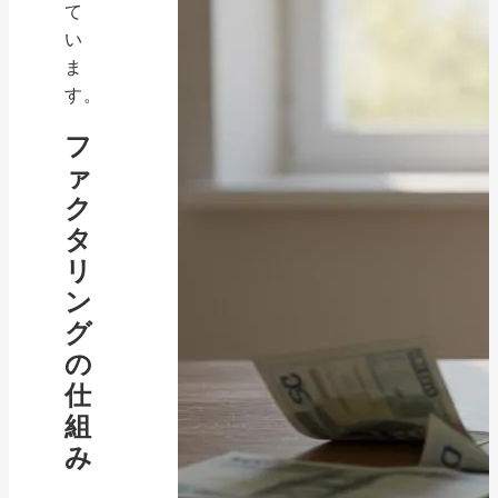
て
い
ま
す。
フ
ァ
ク
タ
リ
ン
グ
の
仕
組
み