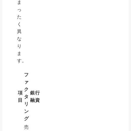
ま
っ
た
く
異
な
り
ま
す。
フ
ァ
ク
項
銀行
タ
目
融資
リ
ン
グ
売