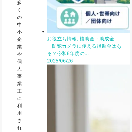
多
く
の
中
小
お役立ち情報, 補助金・助成金
企
「防犯カメラに使える補助金はあ
業
る？令和8年度の...
や
2025/06/26
個
人
事
業
主
に
利
用
さ
れ