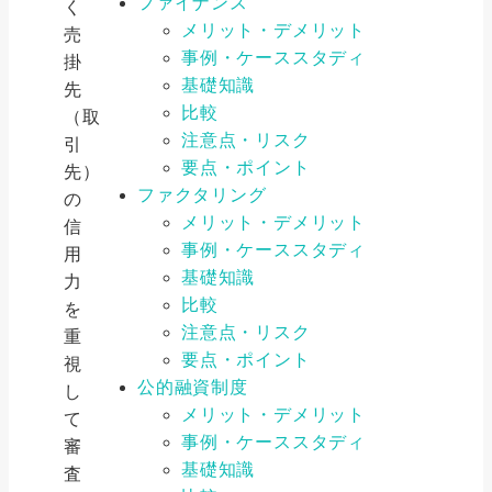
ファイナンス
く
メリット・デメリット
売
事例・ケーススタディ
掛
基礎知識
先
比較
（取
注意点・リスク
引
要点・ポイント
先）
ファクタリング
の
メリット・デメリット
信
事例・ケーススタディ
用
基礎知識
力
比較
を
注意点・リスク
重
要点・ポイント
視
公的融資制度
し
メリット・デメリット
て
事例・ケーススタディ
審
基礎知識
査