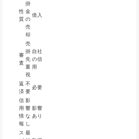
掛
性
金
借入
質
の
売
却
売
掛
自社
審
先
の信
査
重
用
視
返
不
必要
済
要
信
影
用
響
影響
情
な
あり
報
し
ス
最