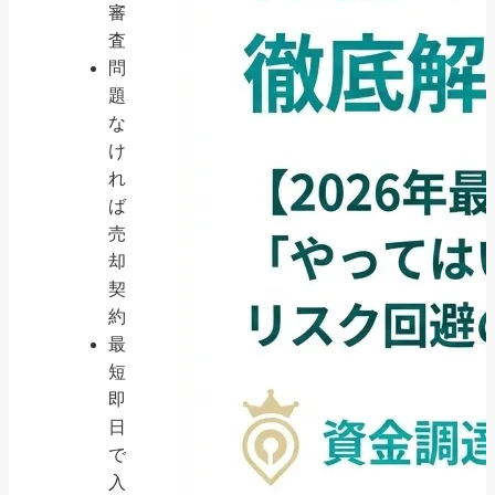
審
査
問
題
な
け
れ
ば
売
却
契
約
最
短
即
日
で
入