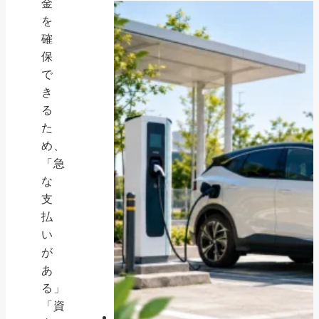
金
を
確
保
で
き
る
た
め、
「急
な
支
払
い
が
あ
る」
「資