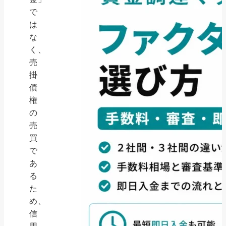
で
は
な
く、
売
掛
債
権
の
売
買
で
あ
る
た
め、
信