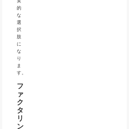
実
的
な
選
択
肢
に
な
り
ま
す。
フ
ァ
ク
タ
リ
ン