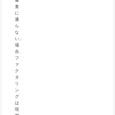
審
査
に
通
ら
な
い」
場
合、
フ
ァ
ク
タ
リ
ン
グ
は
現