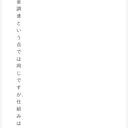
金
調
達
と
い
う
点
で
は
同
じ
で
す
が、
仕
組
み
は