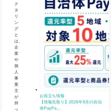
ク
タ
リ
ン
グ
と
は、
企
業
や
個
人
事
業
主
お役立ち情報
が
【情報先取り】2026年9月の自治
持
体PayPa...
っ