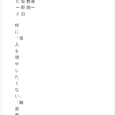
ピ
短
数週
ー
即
間〜
ド
日
特
に
「借
入
を
増
や
し
た
く
な
い」
「融
資