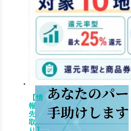
【情
報
先
取
り】