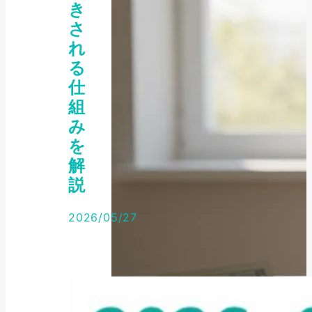
き
さ
れ
る
仕
組
み
を
解
説
2026/05/27