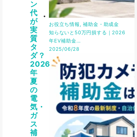
ン
代
が
お役立ち情報, 補助金・助成金
実
知らないと50万円損する｜2026
質
年EV補助金...
タ
2025/06/28
ダ？
2026
年
夏
の
電
気・
ガ
ス
補