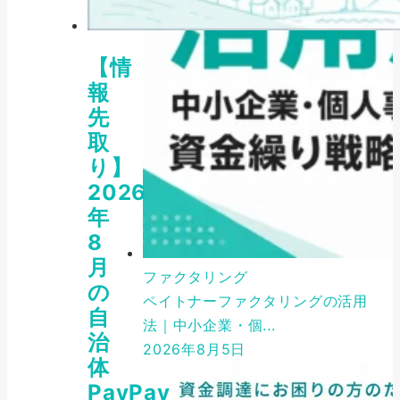
【情
報
先
取
り】
2026
年
8
月
ファクタリング
の
ペイトナーファクタリングの活用
自
法｜中小企業・個...
治
2026年8月5日
体
PayPay