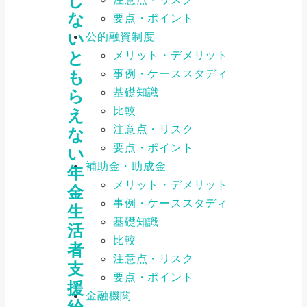
し
な
要点・ポイント
い
公的融資制度
メリット・デメリット
と
事例・ケーススタディ
も
基礎知識
ら
比較
え
注意点・リスク
な
要点・ポイント
い
補助金・助成金
年
メリット・デメリット
金
事例・ケーススタディ
生
基礎知識
活
比較
者
注意点・リスク
支
要点・ポイント
援
金融機関