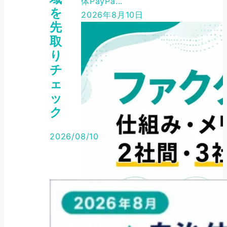
体PayPa...
を
2026年8月10日
先
取
り
チ
ェ
ッ
ク
2026/08/10