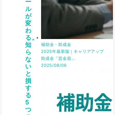
ー
ル
が
変
わ
る。
知
補助金・助成金
ら
2025年最新版｜キャリアアップ
な
助成金「賃金規...
2025/08/06
い
と
損
す
る
5
つ