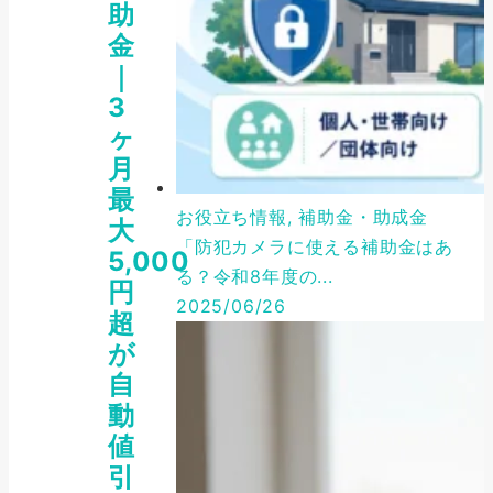
助
金
｜
3
ヶ
月
最
お役立ち情報, 補助金・助成金
大
「防犯カメラに使える補助金はあ
5,000
る？令和8年度の...
円
2025/06/26
超
が
自
動
値
引