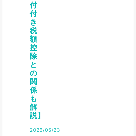
付
付
き
税
額
控
除
と
の
関
係
も
解
説】
2026/05/23