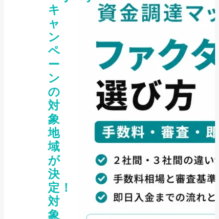
キ
ャ
ン
ペ
ー
ン
の
対
象
地
域
が
決
定！
対
象