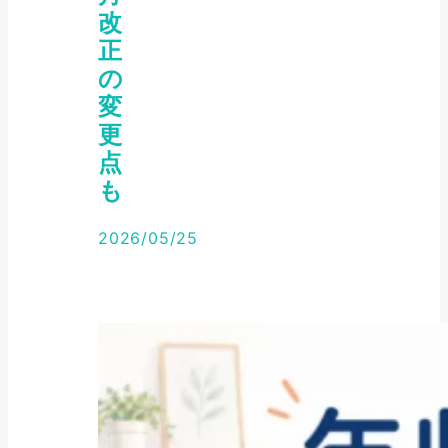
改
正
の
変
更
点
も
2026/05/25