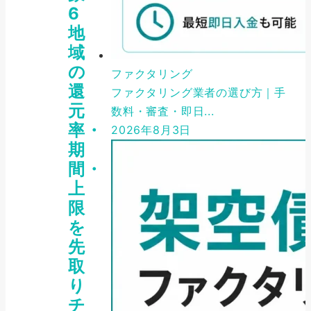
6
地
域
の
ファクタリング
還
ファクタリング業者の選び方｜手
元
数料・審査・即日...
率・
2026年8月3日
期
間・
上
限
を
先
取
り
チ