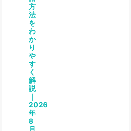
方
法
を
わ
か
り
や
す
く
解
説
｜
2026
年
8
月