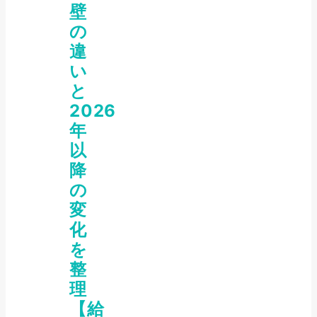
壁
の
違
い
と
2026
年
以
降
の
変
化
を
整
理
【給