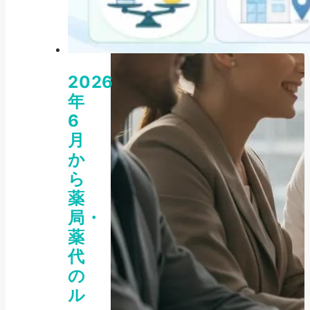
2026
年
6
月
か
ら
薬
局・
薬
代
の
ル