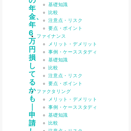
の
基礎知識
年
比較
金、
注意点・リスク
年
要点・ポイント
6
ファイナンス
万
メリット・デメリット
円
事例・ケーススタディ
損
基礎知識
し
比較
て
注意点・リスク
る
要点・ポイント
か
ファクタリング
も
メリット・デメリット
｜
事例・ケーススタディ
申
基礎知識
請
比較
注意点・リスク