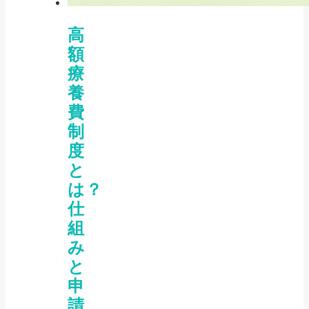
高
額
療
養
費
制
度
と
は？
仕
組
み
と
申
請