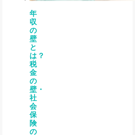
年
収
の
壁
と
は？
税
金
の
壁・
社
会
保
険
の