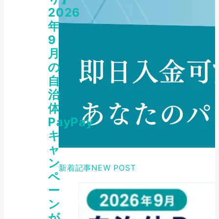
2026
年
9
月
の
自
治
体
PayPay
キ
ャ
ン
新着記事
NEW POST
ペ
ー
ン
が