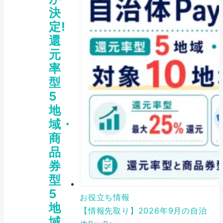
決
定!
還
元
率
型
5
地
域・
商
品
券
型
5
お役立ち情報
地
【情報先取り】2026年9月の自治
域