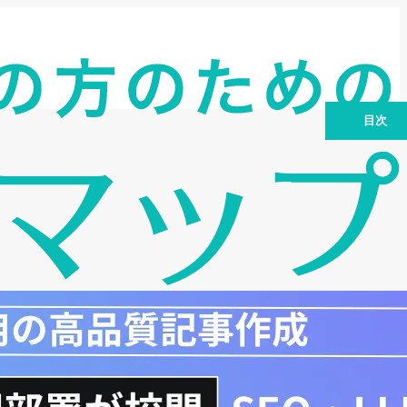
目次
まず知っておきたい基礎知識：補助金の
対象と車種の違い
2026年度の補助額と2025年度からの変
更点
「いつ登録するか」で補助額が変わる：
激変緩和措置の仕組み
自治体補助との組み合わせでさらにお得
に
申請手続きの流れと注意点
よくある質問（FAQ）
まとめ：2026年のEV補助金で押さえて
おくべき3つのこと