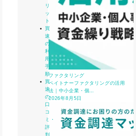
リ
ッ
ト
買
速
の
利
用
手
順
ファクタリング
買
ペイトナーファクタリングの活用
速
法｜中小企業・個...
の
2026年8月5日
口
コ
ミ・
評
判