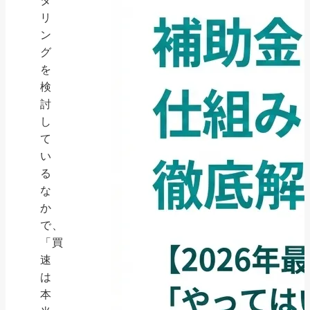
タ
リ
ン
グ
を
検
討
し
て
い
る
な
か
で、
「買
速
は
本