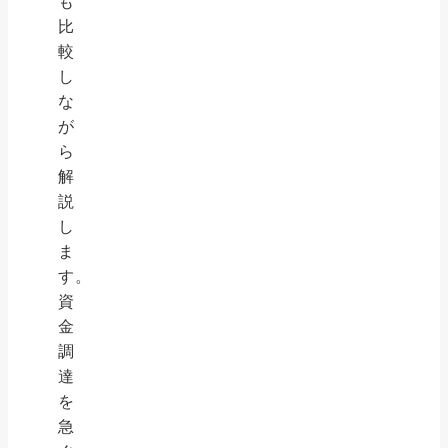
も
比
較
し
な
が
ら
解
説
し
ま
す。
資
金
調
達
を
急