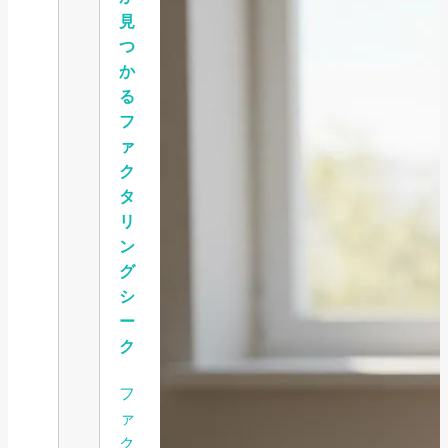
見
つ
か
る
フ
ァ
ク
タ
リ
ン
グ
シ
ー
ク
フ
ァ
ク