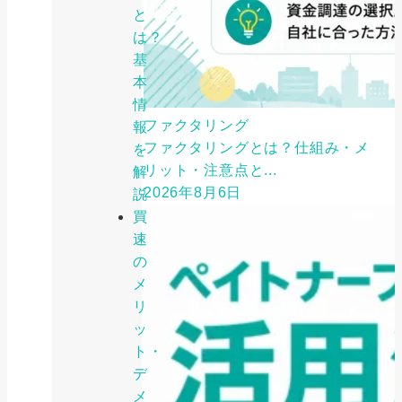
と
は？
基
本
情
ファクタリング
報
ファクタリングとは？仕組み・メ
を
リット・注意点と...
解
2026年8月6日
説
買
速
の
メ
リ
ッ
ト・
デ
メ