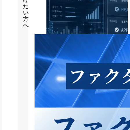
た
い
方
へ