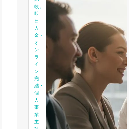
較。
即
日
入
金・
オ
ン
ラ
イ
ン
完
結・
個
人
事
業
主
対