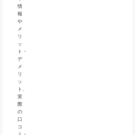
情
報
や
メ
リ
ッ
ト・
デ
メ
リ
ッ
ト、
実
際
の
口
コ
ミ・