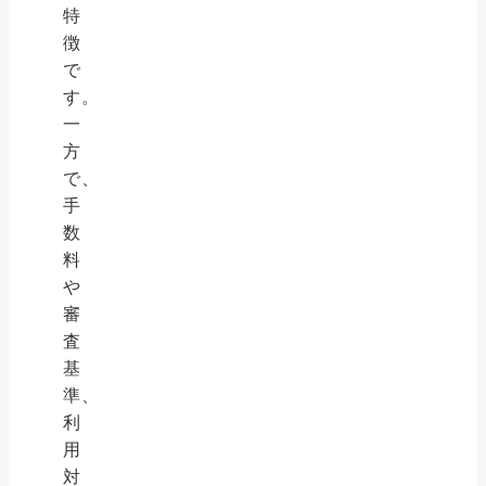
特
徴
で
す。
一
方
で、
手
数
料
や
審
査
基
準、
利
用
対