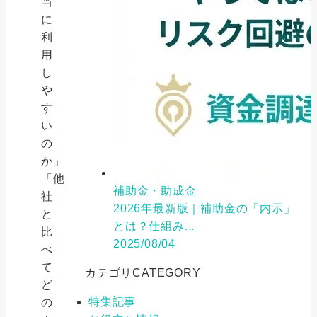
当
に
利
用
し
や
す
い
の
か」
「他
補助金・助成金
社
2026年最新版｜補助金の「内示」
と
とは？仕組み...
比
2025/08/04
べ
て
カテゴリ
CATEGORY
ど
特集記事
の