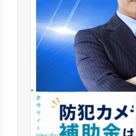
お役立ち情報, 補助金・助成金
知らないと50万円損する｜2026
年EV補助金...
2025/06/28
参
考
サ
イ
ト
https://factoring-