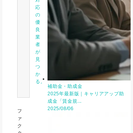
応
の
優
良
業
者
が
見
つ
か
る。
補助金・助成金
2025年最新版｜キャリアアップ助
成金「賃金規...
2025/08/06
フ
ァ
ク