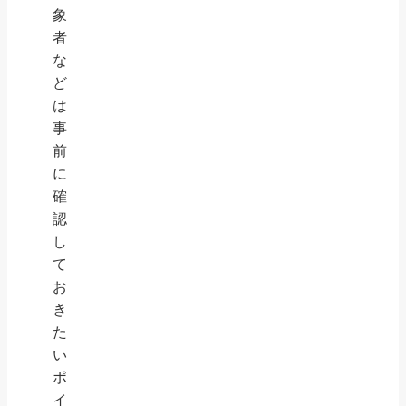
象
者
な
ど
は
事
前
に
確
認
し
て
お
き
た
い
ポ
イ