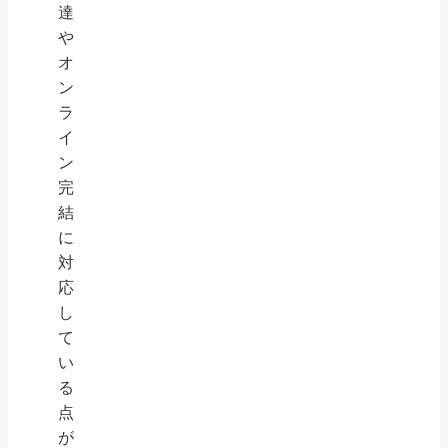
達
や
オ
ン
ラ
イ
ン
完
結
に
対
応
し
て
い
る
点
が