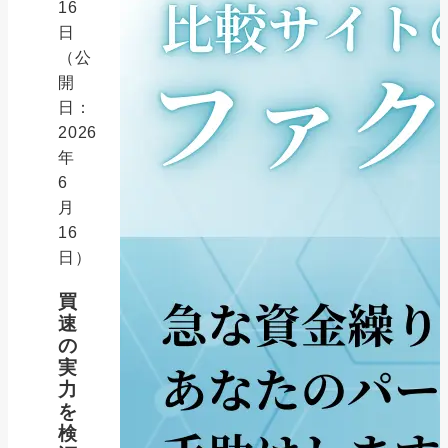
16
日
（公
開
日：
2026
年
6
月
16
日）
買
速
の
実
力
を
検