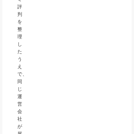
評
判
を
整
理
し
た
う
え
で、
同
じ
運
営
会
社
が
展