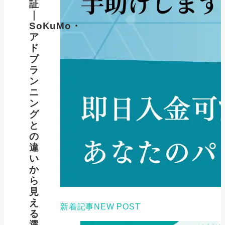
証
｜
SoKuMo・
ア
ド
プ
ラ
ン
ニ
ン
グ
と
の
違
い
か
ら
見
え
新着記事
NEW POST
る
選