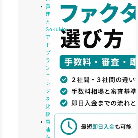
買
速
と
SoKuMo・
ア
ド
プ
ラ
ン
ニ
ン
グ
を
比
較
買
速
を