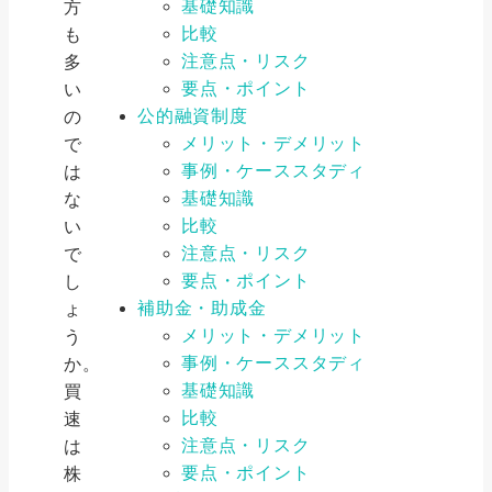
基礎知識
方
比較
も
注意点・リスク
多
要点・ポイント
い
公的融資制度
の
メリット・デメリット
で
事例・ケーススタディ
は
基礎知識
な
比較
い
注意点・リスク
で
要点・ポイント
し
補助金・助成金
ょ
メリット・デメリット
う
事例・ケーススタディ
か。
基礎知識
買
比較
速
注意点・リスク
は
要点・ポイント
株