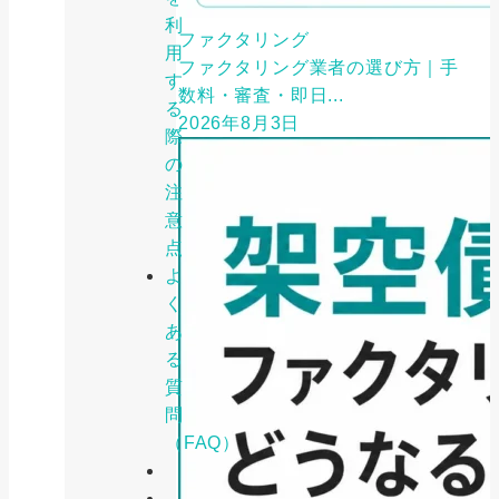
利
ファクタリング
用
ファクタリング業者の選び方｜手
す
数料・審査・即日...
る
2026年8月3日
際
の
注
意
点
よ
く
あ
る
質
問
（FAQ）