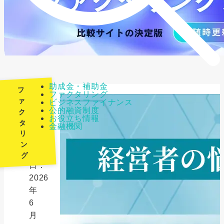
助成金・補助金
フ
ファクタリング
ァ
ビジネスファイナンス
公的融資制度
ク
最
お役立ち情報
タ
金融機関
終
リ
更
ン
新
グ
日：
2026
年
6
月