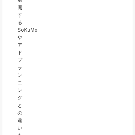
開
す
る
SoKuMo
や
ア
ド
プ
ラ
ン
ニ
ン
グ
と
の
違
い