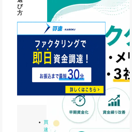
び
方
買
速