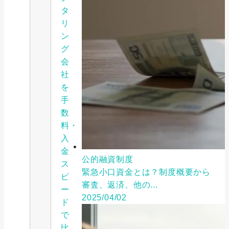
タ
リ
ン
グ
会
社
を
手
数
料・
入
金
公的融資制度
ス
緊急小口資金とは？制度概要から
ピ
審査、返済、他の...
ー
2025/04/02
ド
で
比