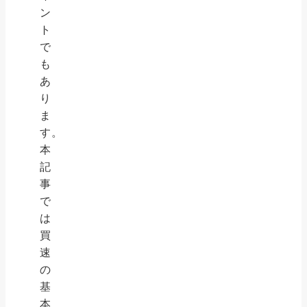
ン
ト
で
も
あ
り
ま
す。
本
記
事
で
は
買
速
の
基
本