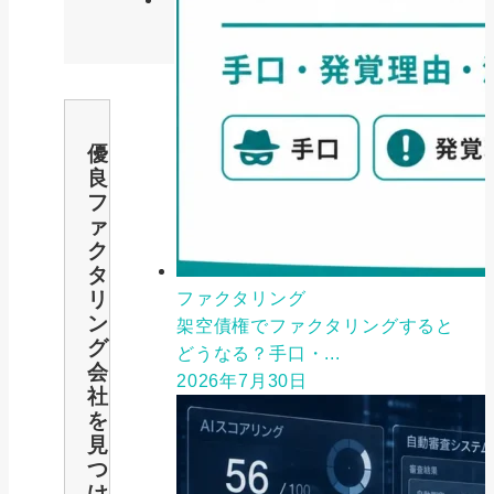
優
良
フ
ァ
ク
タ
リ
ファクタリング
ン
架空債権でファクタリングすると
グ
どうなる？手口・...
会
2026年7月30日
社
を
見
つ
け