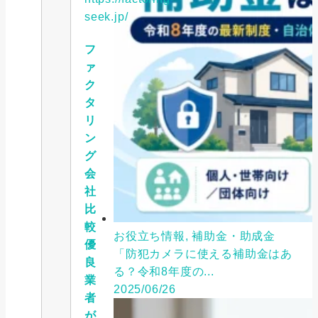
seek.jp/
フ
ァ
ク
タ
リ
ン
グ
会
社
比
較
お役立ち情報, 補助金・助成金
優
「防犯カメラに使える補助金はあ
良
る？令和8年度の...
業
2025/06/26
者
が