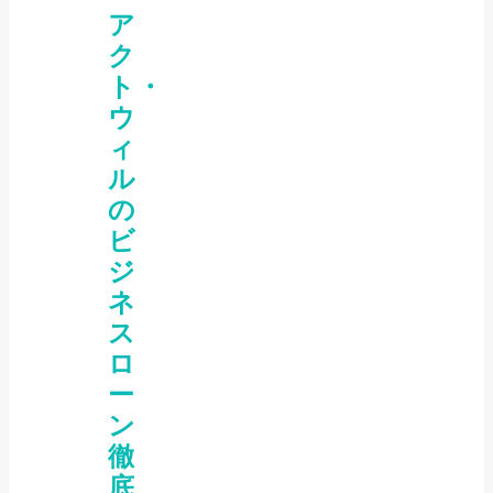
ア
ク
ト・
ウ
ィ
ル
の
ビ
ジ
ネ
ス
ロ
ー
ン
徹
底