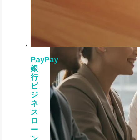
PayPay
銀
行
ビ
ジ
ネ
ス
ロ
ー
ン