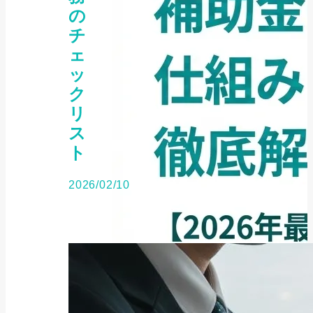
の
チ
ェ
ッ
ク
リ
ス
ト
2026/02/10