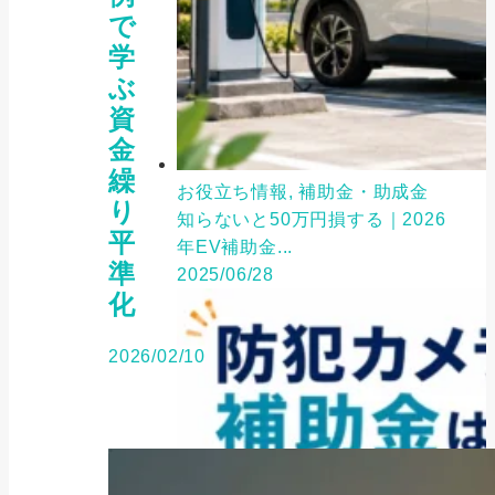
で
学
ぶ
資
金
繰
お役立ち情報, 補助金・助成金
り
知らないと50万円損する｜2026
平
年EV補助金...
準
2025/06/28
化
2026/02/10