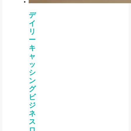
デ
イ
リ
ー
キ
ャ
ッ
シ
ン
グ
ビ
ジ
ネ
ス
ロ