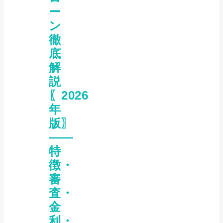
ー
ン
徹
底
解
説
〖2026
年
版〗
――
特
徴・
審
査・
金
利・