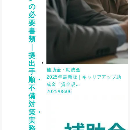
の
必
要
書
類
｜
提
出
補助金・助成金
手
2025年最新版｜キャリアアップ助
順・
成金「賃金規...
不
2025/08/06
備
対
策・
実
務