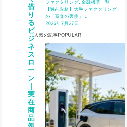
ファクタリング, 金融機関一覧
借
【独占取材】大手ファクタリング
り
の「審査の裏側」...
る
2026年7月27日
ビ
人気の記事
POPULAR
ジ
ネ
ス
ロ
ー
ン
｜
実
在
商
品
例