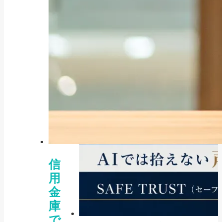
信
用
金
庫
で