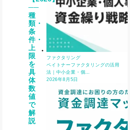
──
種
類・
条
件・
上
限
ファクタリング
を
ペイトナーファクタリングの活用
具
法｜中小企業・個...
体
2026年8月5日
数
値
で
解
説