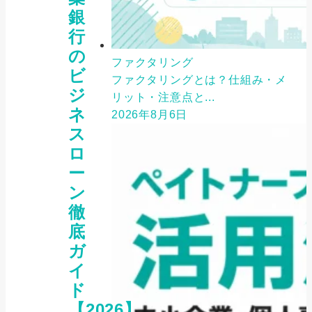
銀
行
の
ファクタリング
ビ
ファクタリングとは？仕組み・メ
ジ
リット・注意点と...
ネ
2026年8月6日
ス
ロ
ー
ン
徹
底
ガ
イ
ド
【2026】