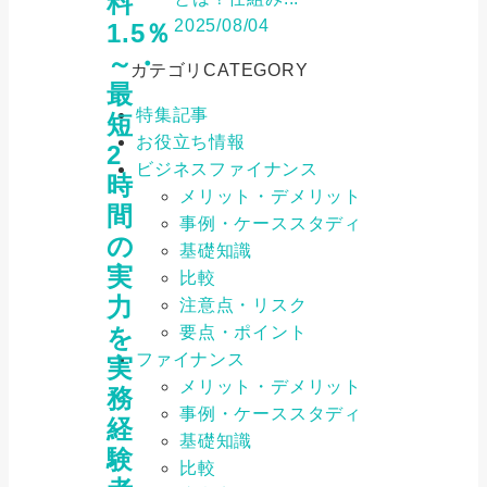
料
2025/08/04
1.5％
～・
カテゴリ
CATEGORY
最
特集記事
短
お役立ち情報
2
ビジネスファイナンス
時
メリット・デメリット
間
事例・ケーススタディ
の
基礎知識
実
比較
力
注意点・リスク
要点・ポイント
を
ファイナンス
実
メリット・デメリット
務
事例・ケーススタディ
経
基礎知識
験
比較