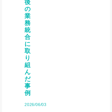
後
の
業
務
統
合
に
取
り
組
ん
だ
事
例
2026/06/03