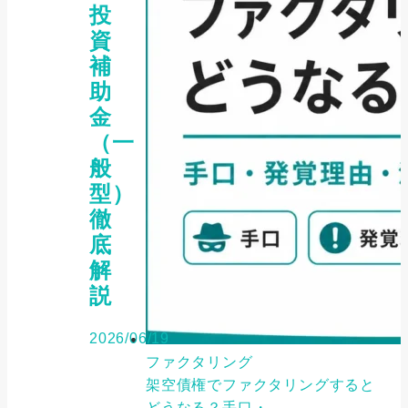
投
資
補
助
金
（一
般
型）
徹
底
解
説
2026/06/19
ファクタリング
架空債権でファクタリングすると
どうなる？手口・...