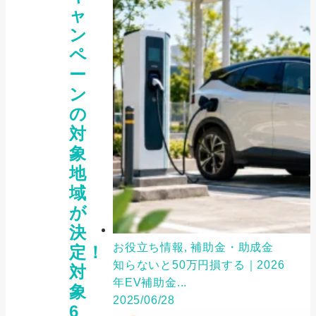
ャ
ン
ペ
ー
ン
の
対
象
地
域
が
決
お役立ち情報, 補助金・助成金
定！
知らないと50万円損する｜2026
対
年EV補助金...
象
2025/06/28
6