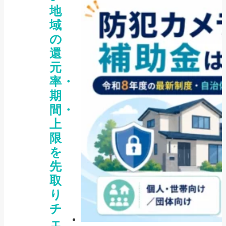
地
域
の
還
元
率・
期
間・
上
限
を
先
取
り
チ
ェ