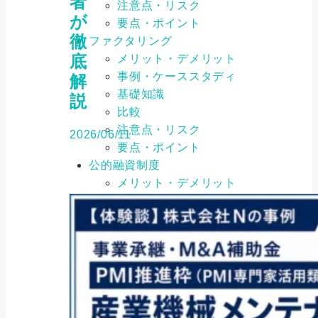
者
注意点・リスク
が
要点・ポイント
徹
ファクタリング
底
メリット・デメリット
事例・ケーススタディ
解
基礎知識
説
比較
注意点・リスク
2026/06/11
要点・ポイント
公的融資制度
メリット・デメリット
事例・ケーススタディ
基礎知識
比較
注意点・リスク
要点・ポイント
補助金・助成金
メリット・デメリット