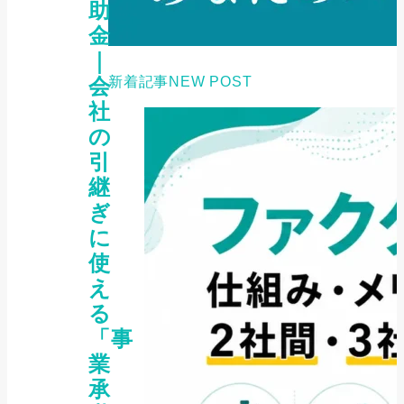
助
金
｜
会
新着記事
NEW POST
社
の
引
継
ぎ
に
使
え
る
「事
業
承