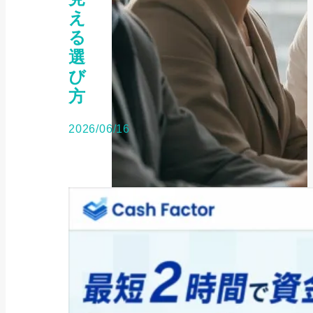
え
る
選
び
方
2026/06/16
補助金・助成金
2025年最新版｜キャリアアップ助