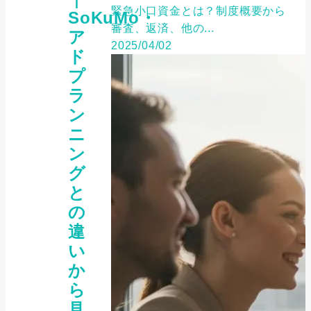
緊急小口資金とは？制度概要から
SoKuMo・
審査、返済、他の...
ア
2025/04/02
ド
プ
ラ
ン
ニ
ン
グ
と
の
違
い
か
ら
見