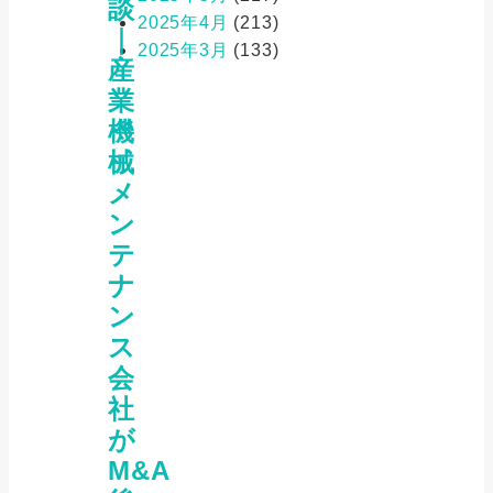
談
2025年4月
(213)
｜
2025年3月
(133)
産
業
機
械
メ
ン
テ
ナ
ン
ス
会
社
が
M&A