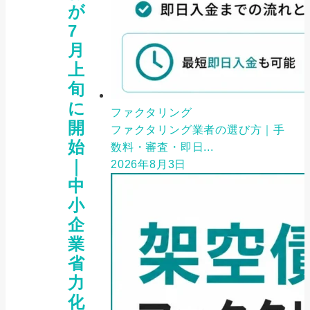
が
7
月
上
旬
に
ファクタリング
開
ファクタリング業者の選び方｜手
始
数料・審査・即日...
｜
2026年8月3日
中
小
企
業
省
力
化