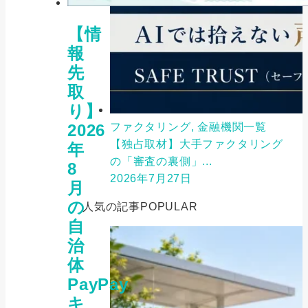
【情
報
先
取
り】
2026
ファクタリング, 金融機関一覧
【独占取材】大手ファクタリング
年
の「審査の裏側」...
8
2026年7月27日
月
の
人気の記事
POPULAR
自
治
体
PayPay
キ