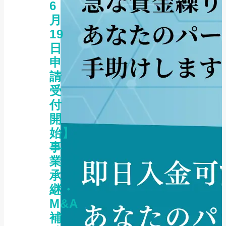
6
月
19
日
申
請
受
付
開
始】
事
業
承
継・
M&A
補