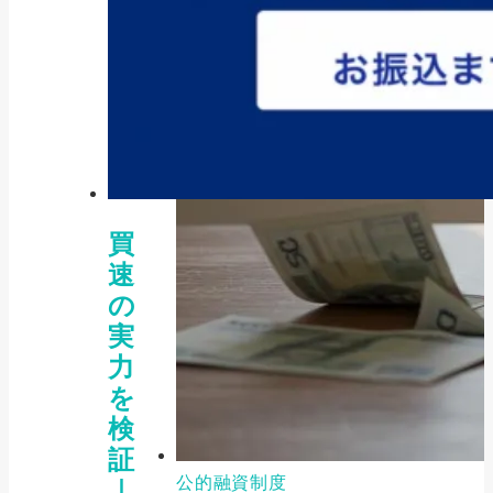
買
速
の
実
力
を
検
証
公的融資制度
｜