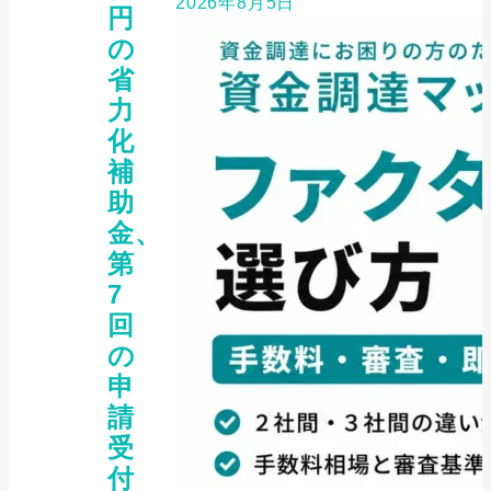
2026年8月5日
円
の
省
力
化
補
助
金、
第
7
回
の
申
請
受
付