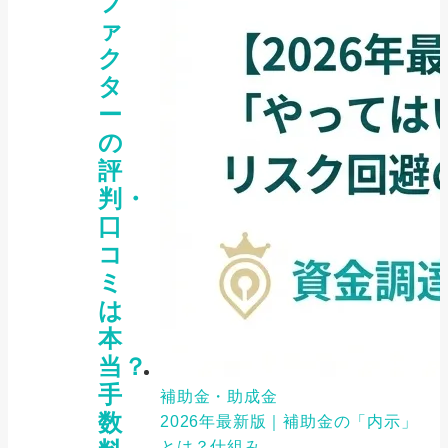
フ
ァ
ク
タ
ー
の
評
判・
口
コ
ミ
は
本
当？
手
補助金・助成金
数
2026年最新版｜補助金の「内示」
とは？仕組み...