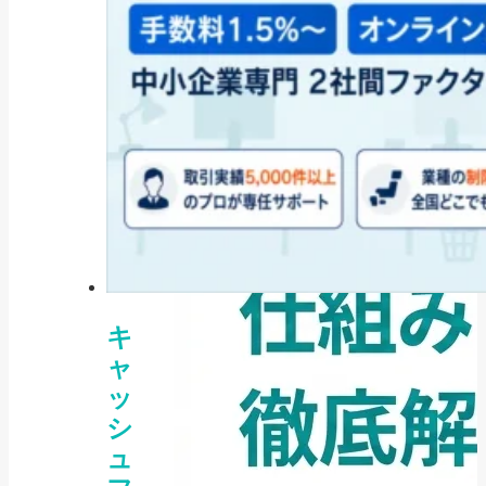
成金「賃金規...
2025/08/06
キ
ャ
ッ
シ
ュ