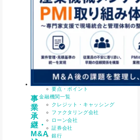
事例・ケーススタディ
基礎知識
比較
注意点・リスク
要点・ポイント
金融機関
メリット・デメリット
事例・ケーススタディ
基礎知識
比較
注意点・リスク
要点・ポイント
金融機関一覧
事
クレジット・キャッシング
業
ファクタリング会社
承
ローン会社
継・
証券会社
M&A
銀行