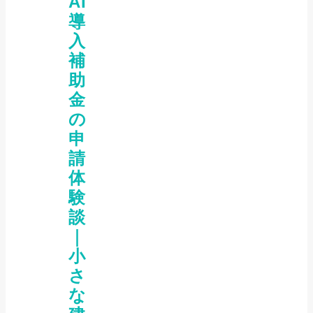
AI
導
入
補
助
金
の
申
請
体
験
談
｜
小
さ
な