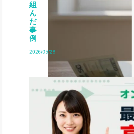
組
ん
だ
事
例
2026/05/28
公的融資制度