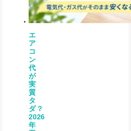
エ
ア
コ
ン
代
が
実
質
タ
ダ？
2026
年