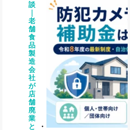
談
｜
老
舗
食
品
製
造
会
社
が
店
舗
廃
業
と