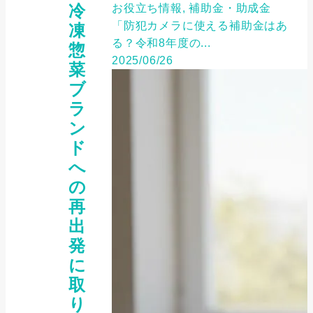
冷
お役立ち情報, 補助金・助成金
「防犯カメラに使える補助金はあ
凍
る？令和8年度の...
惣
2025/06/26
菜
ブ
ラ
ン
ド
へ
の
再
出
発
に
取
り