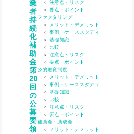
業
注意点・リスク
要点・ポイント
者
ファクタリング
持
メリット・デメリット
続
事例・ケーススタディ
化
基礎知識
補
比較
助
注意点・リスク
金
要点・ポイント
第
公的融資制度
メリット・デメリット
20
事例・ケーススタディ
回
基礎知識
の
比較
公
注意点・リスク
募
要点・ポイント
要
補助金・助成金
領
メリット・デメリット