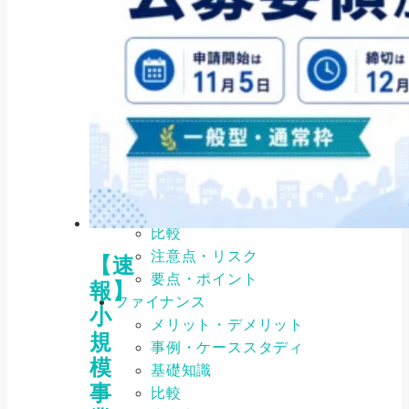
2025/08/04
カテゴリ
CATEGORY
特集記事
お役立ち情報
ビジネスファイナンス
メリット・デメリット
事例・ケーススタディ
基礎知識
比較
注意点・リスク
【速
要点・ポイント
報】
ファイナンス
小
メリット・デメリット
規
事例・ケーススタディ
模
基礎知識
事
比較