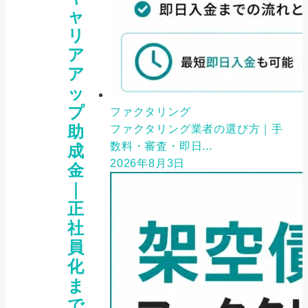
ャ
リ
ア
ア
ッ
プ
ファクタリング
助
ファクタリング業者の選び方｜手
数料・審査・即日...
成
2026年8月3日
金
｜
正
社
員
化
ま
で