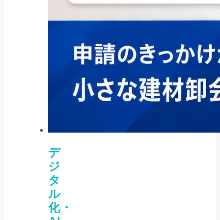
デ
ジ
タ
ル
化・