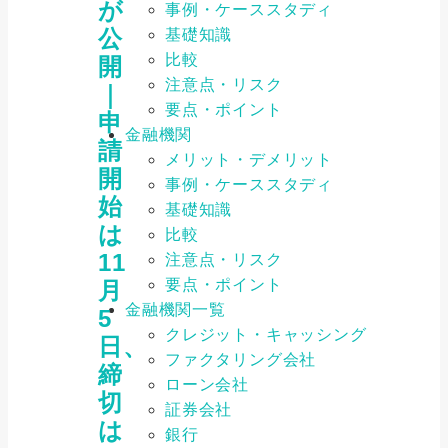
が
事例・ケーススタディ
公
基礎知識
比較
開
注意点・リスク
｜
要点・ポイント
申
金融機関
請
メリット・デメリット
開
事例・ケーススタディ
始
基礎知識
は
比較
11
注意点・リスク
要点・ポイント
月
金融機関一覧
5
クレジット・キャッシング
日、
ファクタリング会社
締
ローン会社
切
証券会社
は
銀行