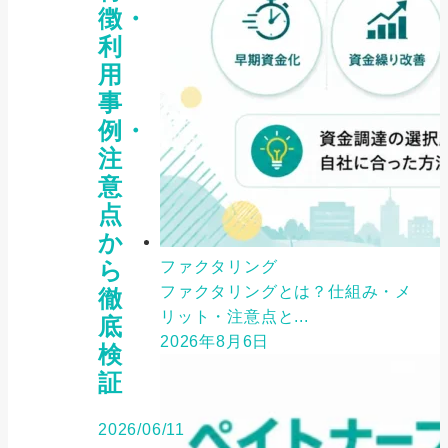
徴・
利
用
事
例・
注
意
点
か
ら
ファクタリング
ファクタリングとは？仕組み・メ
徹
リット・注意点と...
底
2026年8月6日
検
証
2026/06/11