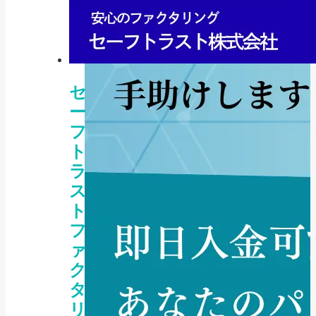
セ
ー
フ
ト
ラ
ス
ト
フ
ァ
ク
タ
リ