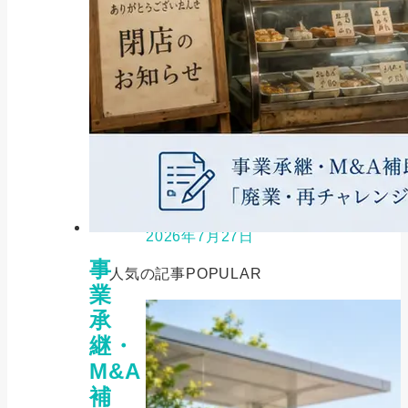
ファクタリング, 金融機関一覧
【独占取材】大手ファクタリング
の「審査の裏側」...
2026年7月27日
事
人気の記事
POPULAR
業
承
継・
M&A
補