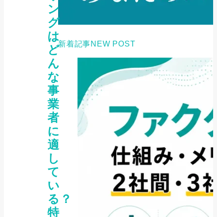
ン
グ
は
新着記事
NEW POST
ど
ん
な
事
業
者
に
適
し
て
い
る？
特