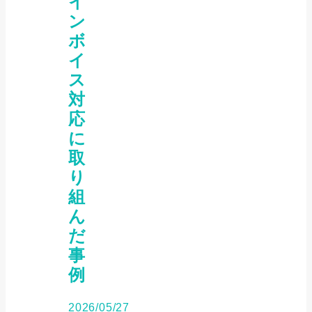
イ
ン
ボ
イ
ス
対
応
に
取
り
組
ん
だ
事
例
2026/05/27