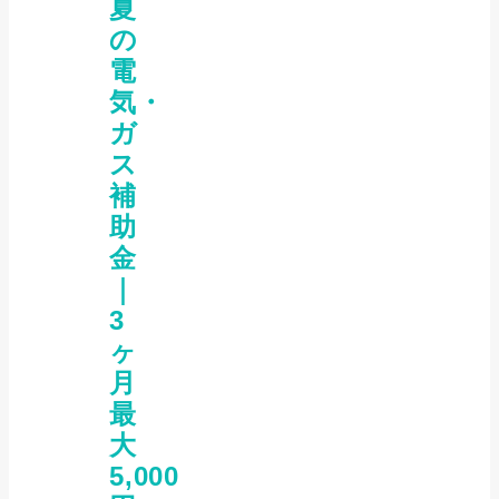
夏
の
電
気・
ガ
ス
補
助
金
｜
3
ヶ
月
最
大
5,000