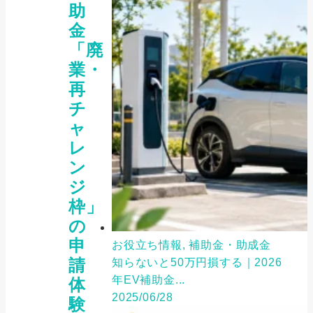
助
金
「廃
業・
再
チ
ャ
レ
ン
ジ
枠」
の
申
お役立ち情報, 補助金・助成金
請
知らないと50万円損する｜2026
年EV補助金...
体
2025/06/28
験