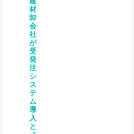
建
材
卸
会
社
が
受
発
注
シ
ス
テ
ム
導
入
と