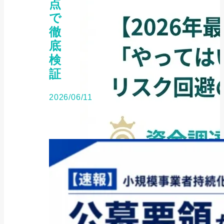
点
で
徹
底
検
証
2026/06/11
補助金・助成金
2026年最新版｜補助金の「内示」
とは？仕組み...