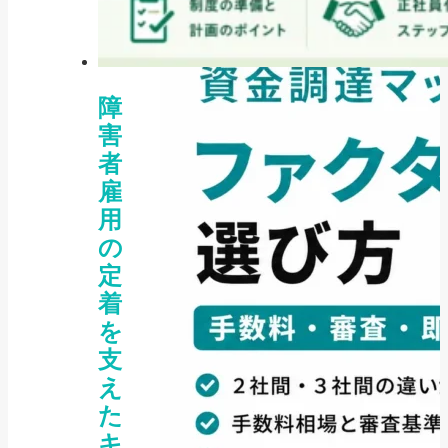
2026年8月5日
障
害
者
雇
用
の
定
着
を
支
え
た
キ