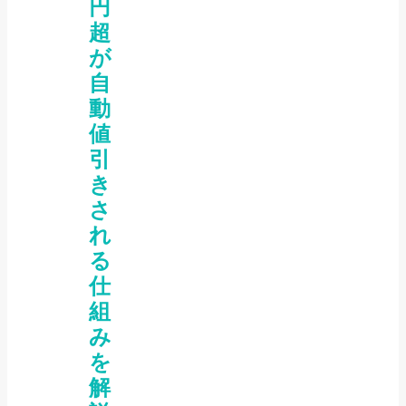
円
超
が
自
動
値
引
き
さ
れ
る
仕
組
み
を
解