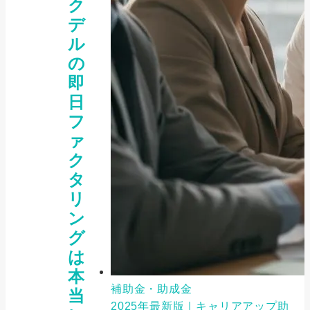
ク
デ
ル
の
即
日
フ
ァ
ク
タ
リ
ン
グ
は
本
補助金・助成金
当
2025年最新版｜キャリアアップ助