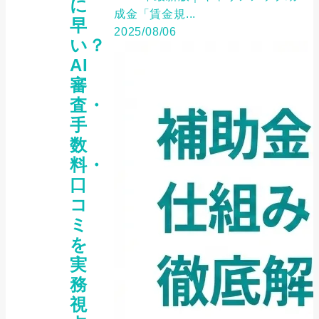
に
成金「賃金規...
早
2025/08/06
い？
AI
審
査・
手
数
料・
口
コ
ミ
を
実
務
視