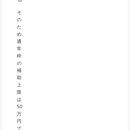
そ
の
た
め、
通
常
枠
の
補
助
上
限
は
50
万
円
で