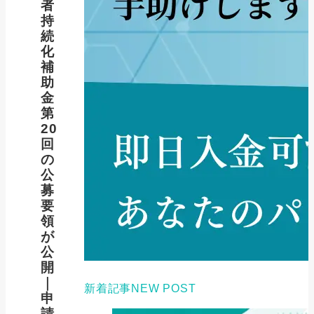
者
持
続
化
補
助
金
第
20
回
の
公
募
要
領
が
公
開
｜
新着記事
NEW POST
申
請