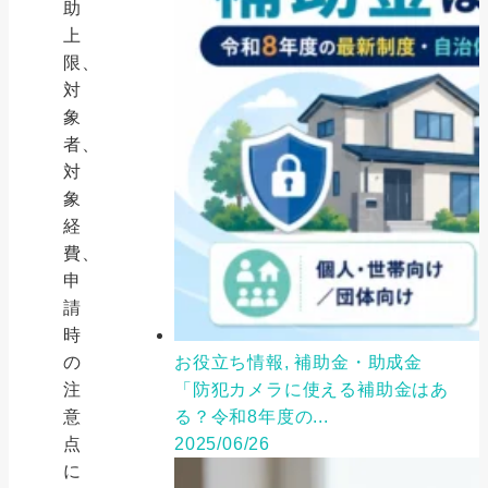
助
上
限、
対
象
者、
対
象
経
費、
申
請
時
の
お役立ち情報, 補助金・助成金
注
「防犯カメラに使える補助金はあ
意
る？令和8年度の...
点
2025/06/26
に