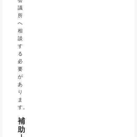
会
議
所
へ
相
談
す
る
必
要
が
あ
り
ま
す。
補
助