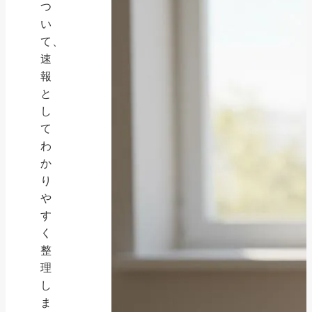
つ
い
て、
速
報
と
し
て
わ
か
り
や
す
く
整
理
し
ま