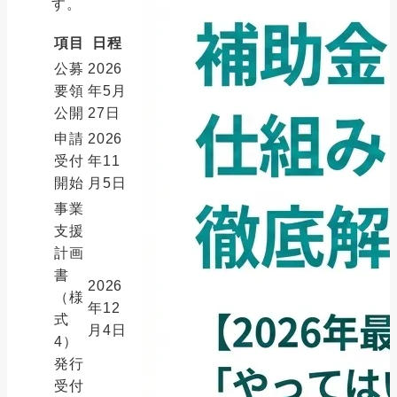
す。
項目
日程
公募
2026
要領
年5月
公開
27日
申請
2026
受付
年11
開始
月5日
事業
支援
計画
書
2026
（様
年12
式
月4日
4）
発行
受付