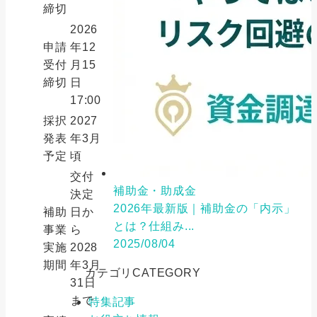
締切
2026
申請
年12
受付
月15
締切
日
17:00
採択
2027
発表
年3月
予定
頃
交付
補助金・助成金
決定
2026年最新版｜補助金の「内示」
補助
日か
とは？仕組み...
事業
ら
2025/08/04
実施
2028
期間
年3月
カテゴリ
CATEGORY
31日
まで
特集記事