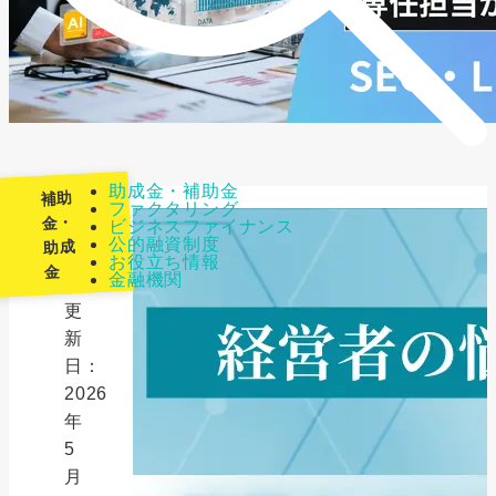
助成金・補助金
補助
ファクタリング
金・
ビジネスファイナンス
公的融資制度
助成
最
お役立ち情報
金
金融機関
終
更
新
日：
2026
年
5
月