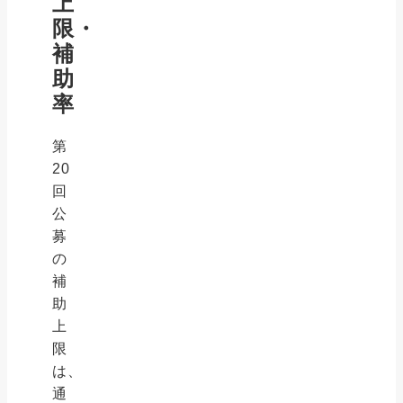
上
限・
補
助
率
第
20
回
公
募
の
補
助
上
限
は、
通