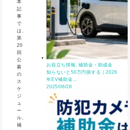
本
記
事
で
は、
第
20
回
公
お役立ち情報, 補助金・助成金
募
知らないと50万円損する｜2026
の
年EV補助金...
ス
2025/06/28
ケ
ジ
ュ
ー
ル、
補