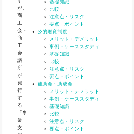
す
基礎知識
が、
比較
商
注意点・リスク
工
要点・ポイント
会・
公的融資制度
商
メリット・デメリット
工
事例・ケーススタディ
会
基礎知識
議
比較
所
注意点・リスク
が
要点・ポイント
発
補助金・助成金
行
メリット・デメリット
す
事例・ケーススタディ
る
基礎知識
「事
比較
業
注意点・リスク
支
要点・ポイント