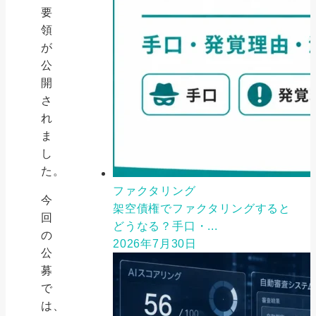
要
領
が
公
開
さ
れ
ま
し
た。
ファクタリング
今
架空債権でファクタリングすると
回
どうなる？手口・...
の
2026年7月30日
公
募
で
は、