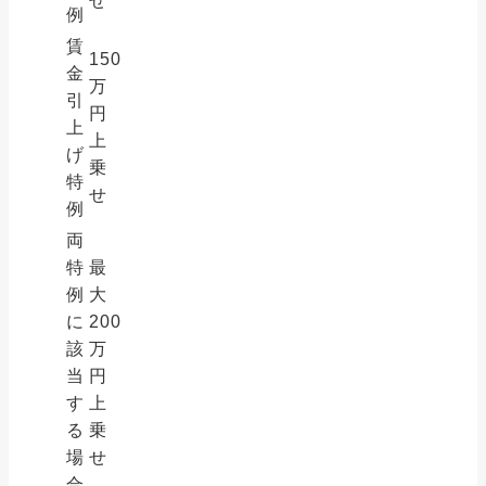
せ
例
賃
150
金
万
引
円
上
上
げ
乗
特
せ
例
両
特
最
例
大
に
200
該
万
当
円
す
上
る
乗
場
せ
合