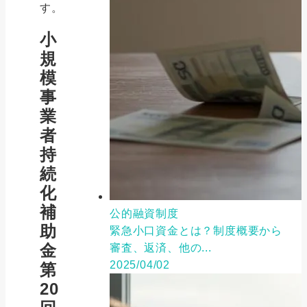
す。
小
規
模
事
業
者
持
続
化
補
公的融資制度
助
緊急小口資金とは？制度概要から
金
審査、返済、他の...
2025/04/02
第
20