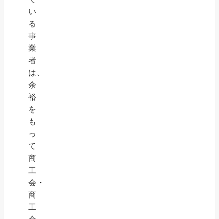
い
る
事
業
者
は、
余
裕
を
も
っ
て
商
工
会・
商
工