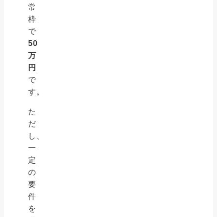
常
枠
で
50
万
円
で
す。
た
だ
し、
一
定
の
要
件
を