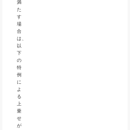
満
た
す
場
合
は、
以
下
の
特
例
に
よ
る
上
乗
せ
が