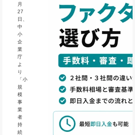
月
27
日、
中
小
企
業
庁
よ
り
「小
規
模
事
業
者
持
続