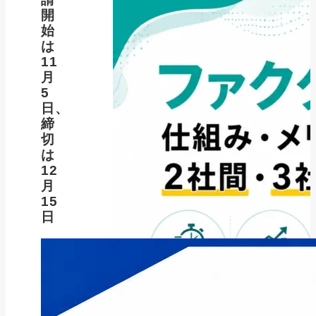
開
始
は
11
月
5
日、
締
切
は
12
月
15
日