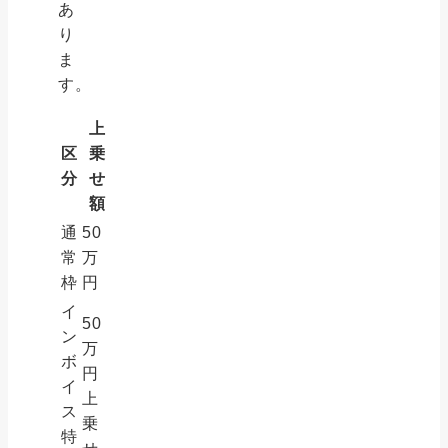
あ
り
ま
す。
上
区
乗
分
せ
額
通
50
常
万
枠
円
イ
50
ン
万
ボ
円
イ
上
ス
乗
特