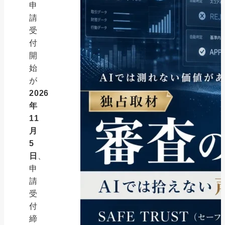
申
請
受
付
開
始
が
2026
年
11
月
5
日
、
申
請
受
付
締