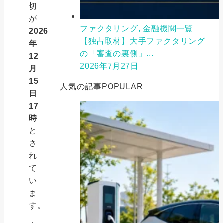
切
が
ファクタリング, 金融機関一覧
2026
【独占取材】大手ファクタリング
年
の「審査の裏側」...
12
2026年7月27日
月
15
人気の記事
POPULAR
日
17
時
と
さ
れ
て
い
ま
す。