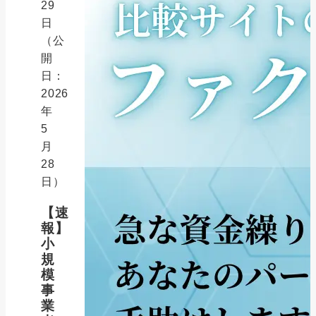
29
日
（公
開
日：
2026
年
5
月
28
日）
【速
報】
小
規
模
事
業