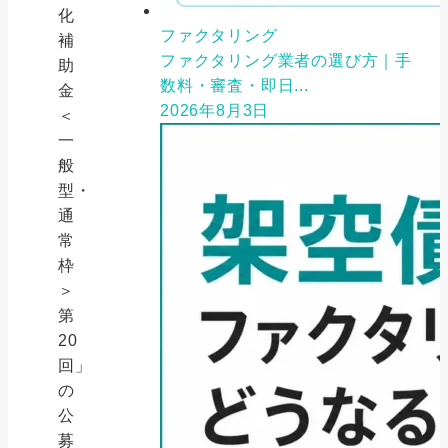
化
ファクタリング
補
ファクタリング業者の選び方｜手
助
数料・審査・即日...
金
2026年8月3日
＜
一
般
型・
通
常
枠
＞
第
20
回」
の
公
募