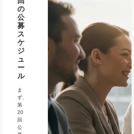
回
の
公
募
ス
ケ
ジ
ュ
ー
ル
ま
ず、
第
20
回
公