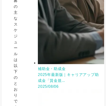
募
の
主
な
ス
ケ
ジ
ュ
ー
ル
は
以
補助金・助成金
下
2025年最新版｜キャリアアップ助
の
成金「賃金規...
と
2025/08/06
お
り
で