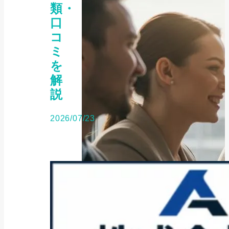
類・
口
コ
ミ
を
解
説
2026/07/23