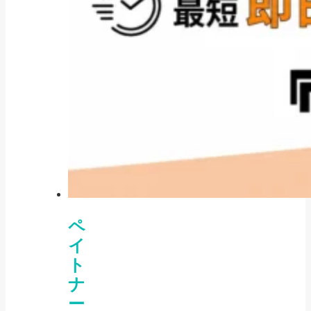
ペ
イ
ト
ナ
ー