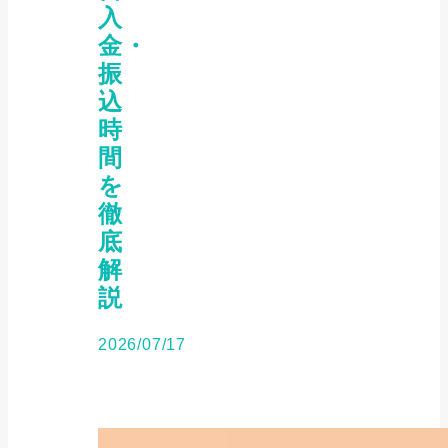
入
金・
振
込
時
間
を
徹
底
解
説
2026/07/17