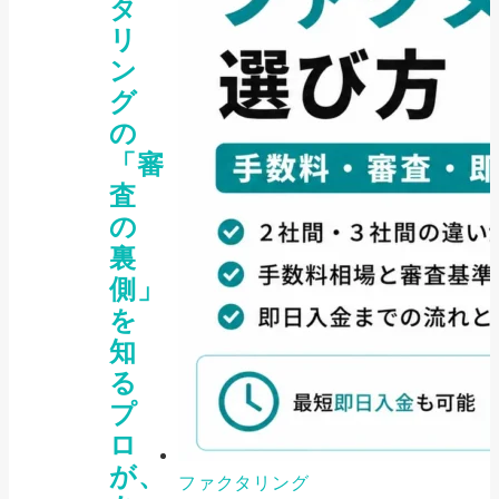
タ
リ
ン
グ
の
「審
査
の
裏
側」
を
知
る
プ
ロ
が、
ファクタリング