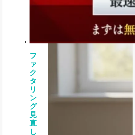
フ
ァ
ク
タ
リ
ン
グ
見
直
し