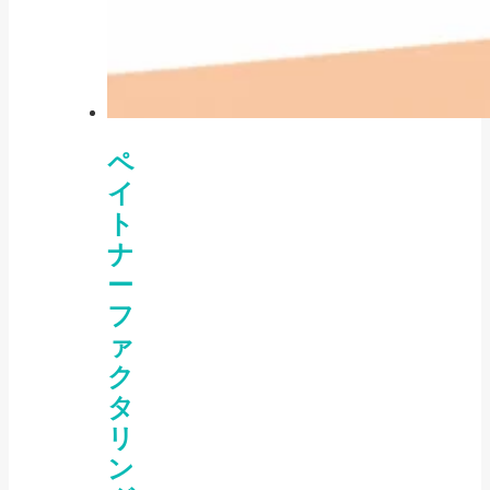
ペ
イ
ト
ナ
ー
フ
ァ
ク
タ
リ
ン