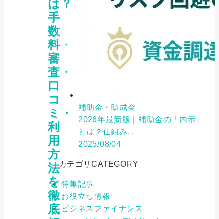
は？
手
数
料・
審
査・
口
コ
補助金・助成金
ミ・
2026年最新版｜補助金の「内示」
利
とは？仕組み...
用
2025/08/04
方
カテゴリ
CATEGORY
法
を
特集記事
徹
お役立ち情報
底
ビジネスファイナンス