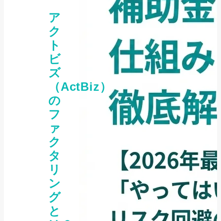
ア
ク
ト
ビ
ズ
（ActBiz）
の
フ
ァ
ク
タ
リ
ン
グ
と