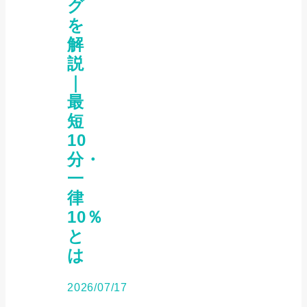
グ
を
解
説
｜
最
短
10
分・
一
律
10％
と
は
2026/07/17