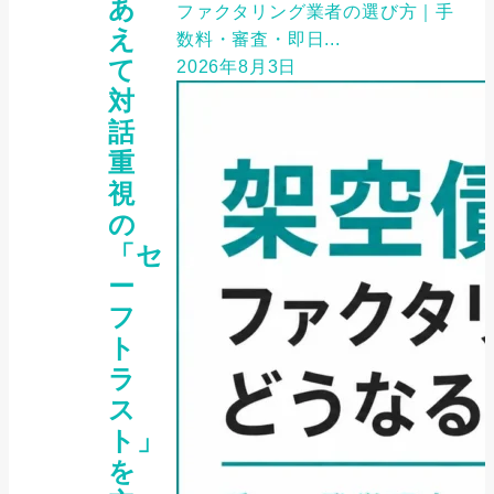
あ
ファクタリング業者の選び方｜手
え
数料・審査・即日...
て
2026年8月3日
対
話
重
視
の
「セ
ー
フ
ト
ラ
ス
ト」
を