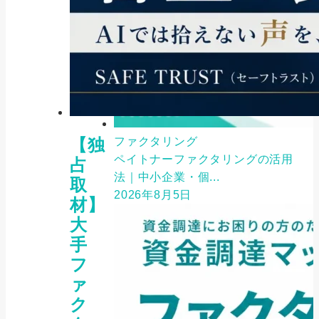
【独
ファクタリング
ペイトナーファクタリングの活用
占
法｜中小企業・個...
取
2026年8月5日
材】
大
手
フ
ァ
ク