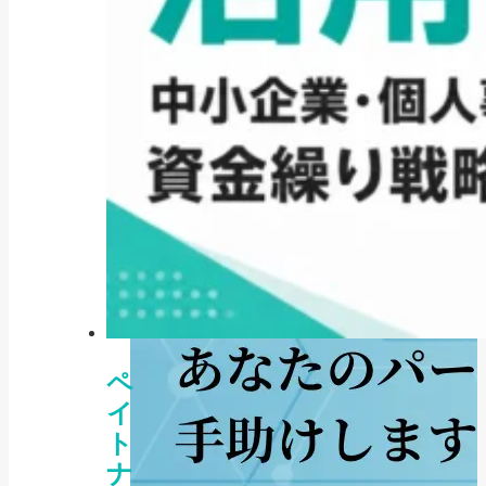
ペ
イ
ト
ナ