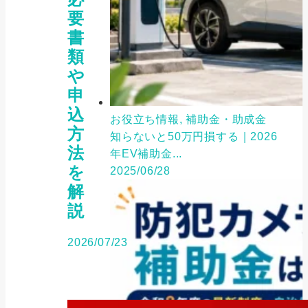
要
書
類
や
申
込
お役立ち情報, 補助金・助成金
方
知らないと50万円損する｜2026
法
年EV補助金...
を
2025/06/28
解
説
2026/07/23