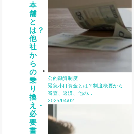
本
舗
と
は？
他
社
か
ら
の
公的融資制度
乗
緊急小口資金とは？制度概要から
り
審査、返済、他の...
換
2025/04/02
え・
必
要
書