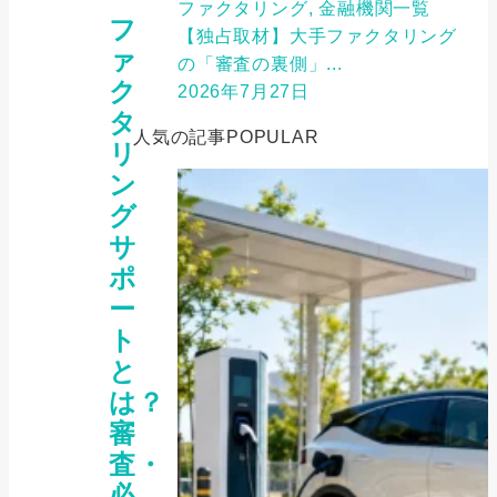
ファクタリング, 金融機関一覧
フ
【独占取材】大手ファクタリング
ァ
の「審査の裏側」...
ク
2026年7月27日
タ
人気の記事
POPULAR
リ
ン
グ
サ
ポ
ー
ト
と
は？
審
査・
必