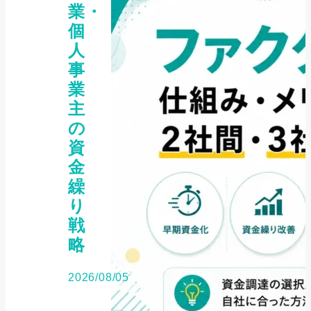
業・
個
人
事
業
主
の
資
金
繰
り
戦
略
2026/08/05