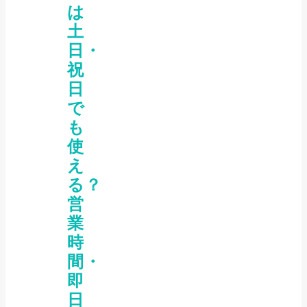
は
土
日・
祝
日
で
も
使
え
る？
営
業
時
間・
即
日