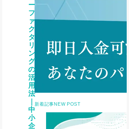
ー
フ
ァ
ク
タ
リ
ン
グ
の
活
用
法
｜
新着記事
NEW POST
中
小
企