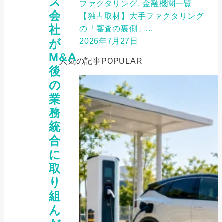
ス
ファクタリング, 金融機関一覧
会
【独占取材】大手ファクタリング
社
の「審査の裏側」...
2026年7月27日
が
M&A
人気の記事
POPULAR
後
の
業
務
統
合
に
取
り
組
ん