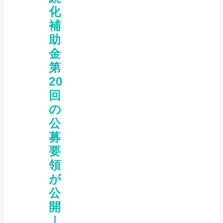
化
補
助
金
第
20
回
の
公
募
要
領
が
公
開
｜