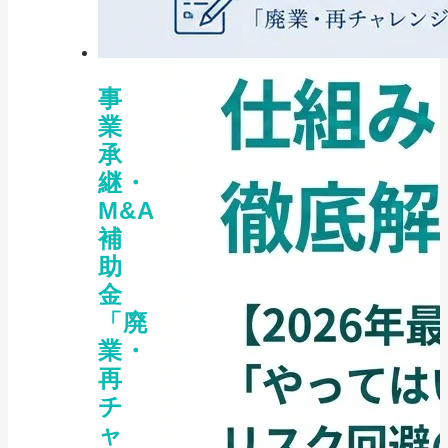
事
業
承
継・
M&A
補
助
金
「廃
業・
再
チ
ャ