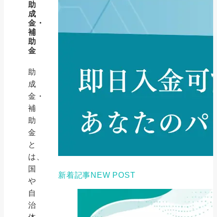
助
成
金・
補
助
金
助
成
金・
補
助
金
と
は、
国
新着記事
NEW POST
や
自
治