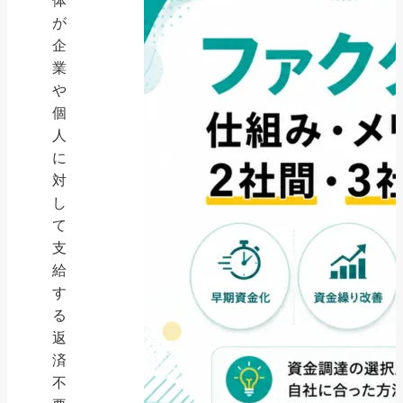
体
が
企
業
や
個
人
に
対
し
て
支
給
す
る
返
済
不