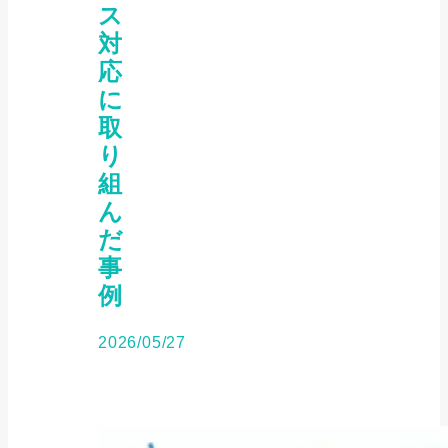
ス
対
応
に
取
り
組
ん
だ
事
例
2026/05/27