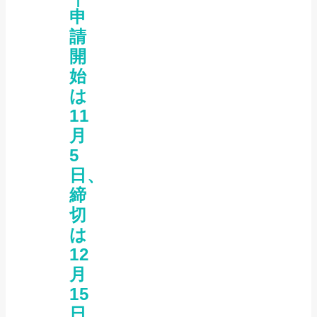
申
請
開
始
は
11
月
5
日、
締
切
は
12
月
15
日