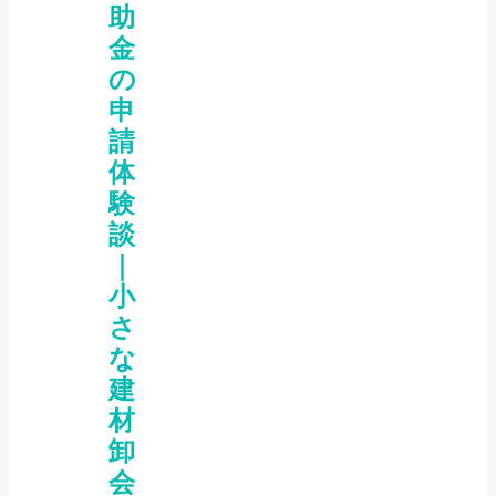
助
金
の
申
請
体
験
談
｜
小
さ
な
建
材
卸
会