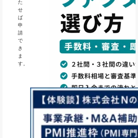
た
せ
ば
申
請
で
き
ま
す。
ファクタリング