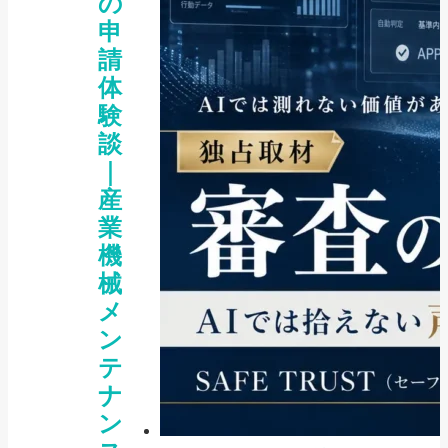
の
申
請
体
験
談
｜
産
業
機
械
メ
ン
テ
ナ
ン