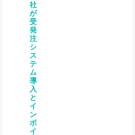
社
が
受
発
注
シ
ス
テ
ム
導
入
と
イ
ン
ボ
イ