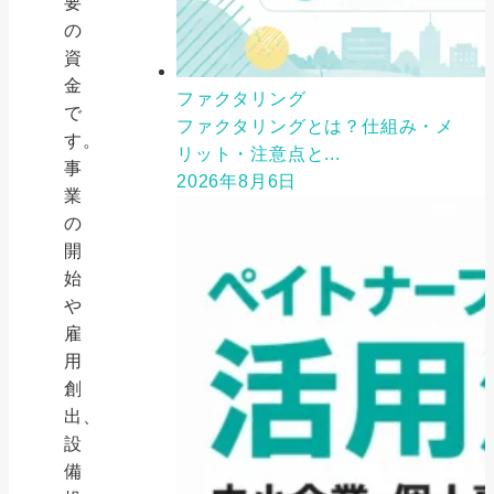
要
の
資
金
ファクタリング
で
ファクタリングとは？仕組み・メ
す。
リット・注意点と...
事
2026年8月6日
業
の
開
始
や
雇
用
創
出、
設
備