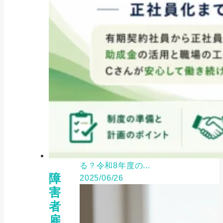
お役立ち情報, 補助金・助成金
「防犯カメラに使える補助金はあ
る？令和8年度の...
障
2025/06/26
害
者
雇