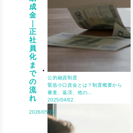
成
金
｜
正
社
員
化
ま
で
公的融資制度
の
緊急小口資金とは？制度概要から
流
審査、返済、他の...
れ
2025/04/02
2026/05/29