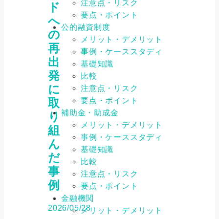
注意点・リスク
ド
要点・ポイント
へ
公的融資制度
の
メリット・デメリット
再
事例・ケーススタディ
出
基礎知識
発
比較
に
注意点・リスク
要点・ポイント
取
補助金・助成金
り
メリット・デメリット
組
事例・ケーススタディ
ん
基礎知識
だ
比較
事
注意点・リスク
例
要点・ポイント
金融機関
2026/05/28
メリット・デメリット