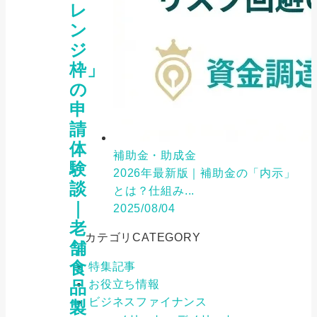
レ
ン
ジ
枠」
の
申
請
体
補助金・助成金
験
2026年最新版｜補助金の「内示」
談
とは？仕組み...
｜
2025/08/04
老
カテゴリ
CATEGORY
舗
食
特集記事
お役立ち情報
品
ビジネスファイナンス
製