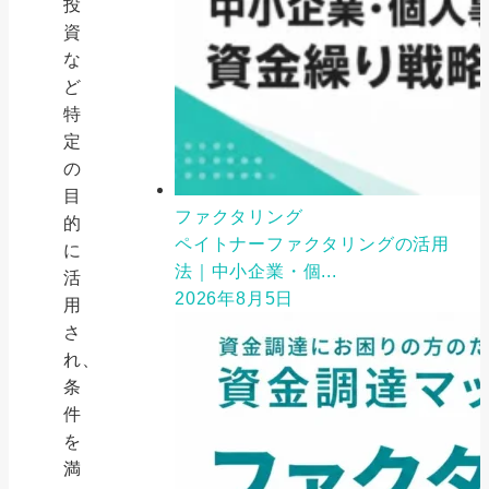
投
資
な
ど
特
定
の
目
ファクタリング
的
ペイトナーファクタリングの活用
に
法｜中小企業・個...
活
2026年8月5日
用
さ
れ、
条
件
を
満