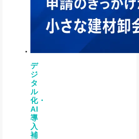
デ
ジ
タ
ル
化・
AI
導
入
補