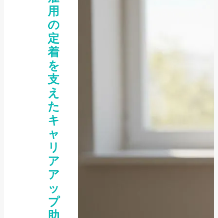
用
の
定
着
を
支
え
た
キ
ャ
リ
ア
ア
ッ
プ
助