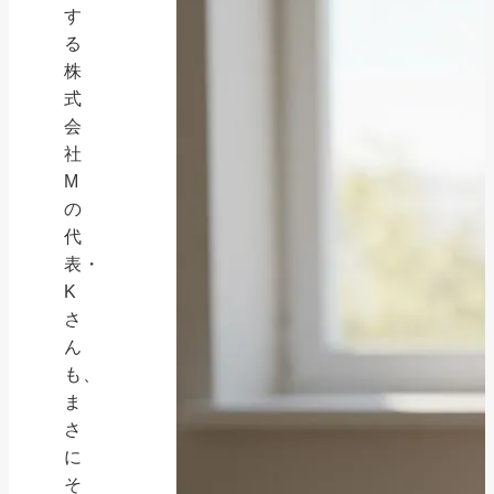
す
る
株
式
会
社
M
の
代
表・
K
さ
ん
も、
ま
さ
に
そ