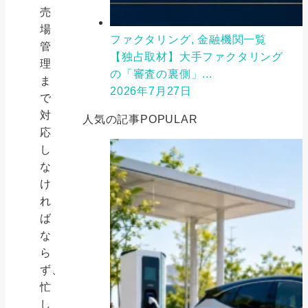
売
場
ファクタリング, 金融機関一覧
管
【独占取材】大手ファクタリング
理
の「審査の裏側」...
ま
2026年7月27日
で
対
人気の記事
POPULAR
応
し
な
け
れ
ば
な
ら
ず、
忙
し