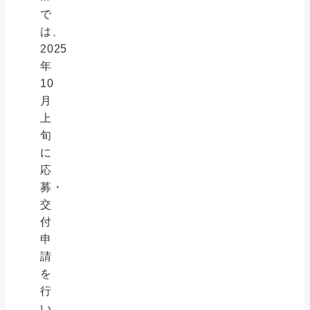
で
は、
2025
年
10
月
上
旬
に
応
募・
交
付
申
請
を
行
い、