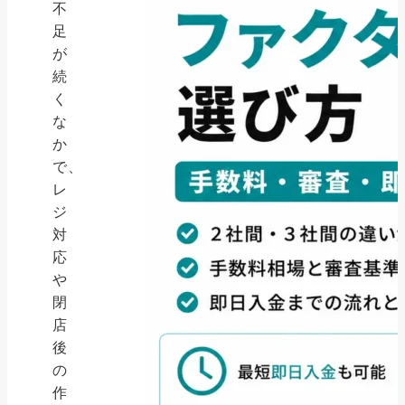
不
足
が
続
く
な
か
で、
レ
ジ
対
応
や
閉
店
後
の
作