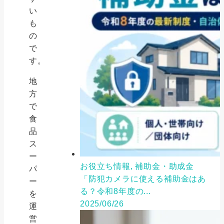
い
も
の
で
す。
地
方
で
食
品
ス
ー
お役立ち情報, 補助金・助成金
パ
「防犯カメラに使える補助金はあ
ー
る？令和8年度の...
を
2025/06/26
運
営