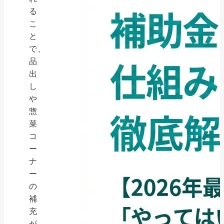
る
こ
と
で、
品
出
し
や
惣
菜
コ
ー
ナ
ー
の
補
充
が