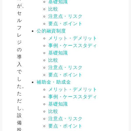
基礎知識
が、
比較
セ
注意点・リスク
ル
要点・ポイント
フ
公的融資制度
レ
メリット・デメリット
ジ
事例・ケーススタディ
の
基礎知識
導
比較
入
注意点・リスク
で
要点・ポイント
し
補助金・助成金
た。
メリット・デメリット
た
事例・ケーススタディ
だ
基礎知識
し、
比較
設
注意点・リスク
備
要点・ポイント
投