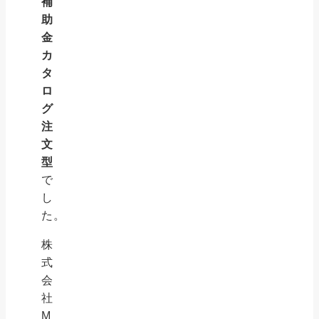
補
助
金
カ
タ
ロ
グ
注
文
型
で
し
た。
株
式
会
社
M