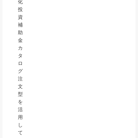
化
投
資
補
助
金
カ
タ
ロ
グ
注
文
型
を
活
用
し
て