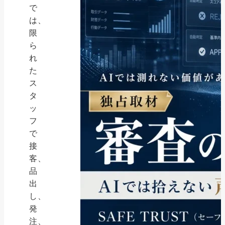
で
は、
限
ら
れ
た
ス
タ
ッ
フ
で
接
客、
品
出
し、
発
注、