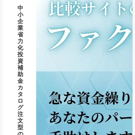
中
小
企
業
省
力
化
投
資
補
助
金
カ
タ
ロ
グ
注
文
型
の