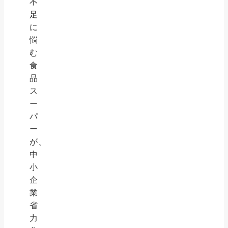
不
足
に
悩
む
食
品
ス
ー
パ
ー
が、
中
小
企
業
省
力