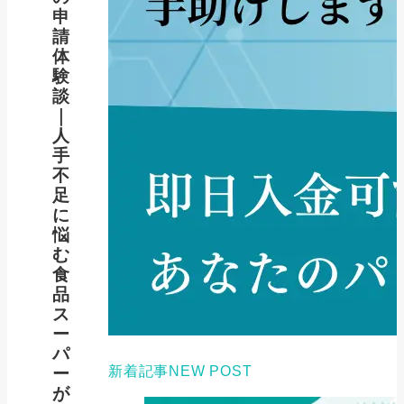
申
請
体
験
談
｜
人
手
不
足
に
悩
む
食
品
ス
ー
パ
新着記事
NEW POST
ー
が