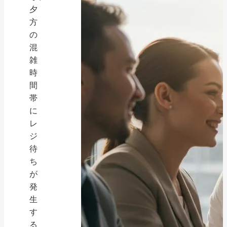
夕
方
の
混
雑
時
間
帯
に
レ
ジ
待
ち
が
発
生
す
る