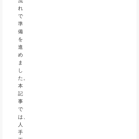
流
れ
で
準
備
を
進
め
ま
し
た。
本
記
事
で
は、
人
手