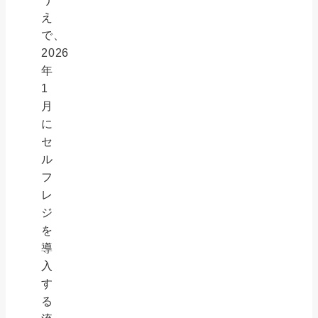
え
で、
2026
年
1
月
に
セ
ル
フ
レ
ジ
を
導
入
す
る