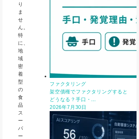
り
ま
せ
ん。
特
に、
地
域
密
着
型
ファクタリング
の
架空債権でファクタリングすると
食
どうなる？手口・...
品
2026年7月30日
ス
ー
パ
ー