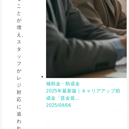
こ
と
が
増
え、
ス
タ
ッ
フ
が
レ
補助金・助成金
ジ
2025年最新版｜キャリアアップ助
対
成金「賃金規...
応
2025/08/06
に
追
わ
れ