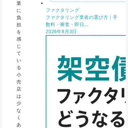
業
ファクタリング
に
ファクタリング業者の選び方｜手
負
数料・審査・即日...
担
2026年8月3日
を
感
じ
て
い
る
小
売
店
は
少
な
く
あ