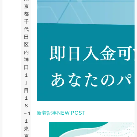
京
都
千
代
田
区
内
神
田
１
丁
目
１
８
新着記事
NEW POST
−１
１
東
京