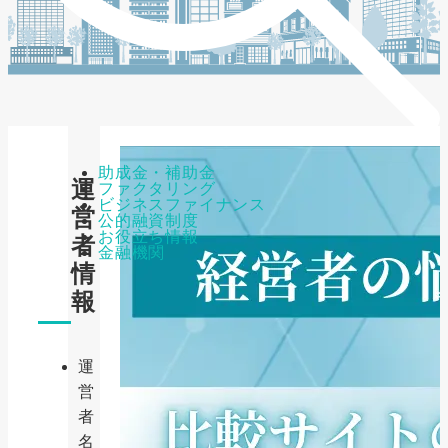
助成金・補助金
運
ファクタリング
ビジネスファイナンス
営
公的融資制度
お役立ち情報
者
金融機関
情
報
運
営
者
名