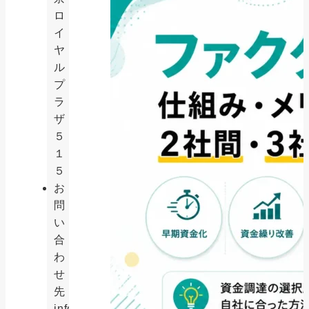
ロ
イ
ヤ
ル
プ
ラ
ザ
５
１
５
お
問
い
合
わ
せ
先
info@cnct-