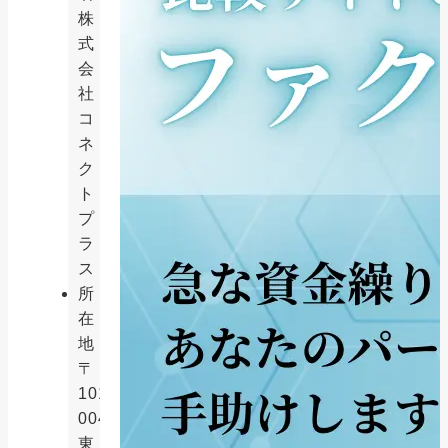
株
式
会
社
コ
ネ
ク
ト
プ
ラ
ス
所
在
地
〒
101-
0047
東