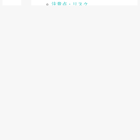
注意点・リスク
要点・ポイント
公的融資制度
メリット・デメリット
事例・ケーススタディ
基礎知識
比較
注意点・リスク
要点・ポイント
補助金・助成金
メリット・デメリット
事例・ケーススタディ
基礎知識
比較
注意点・リスク
要点・ポイント
金融機関
メリット・デメリット