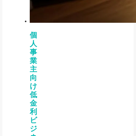
個
人
事
業
主
向
け
低
金
利
ビ
ジ