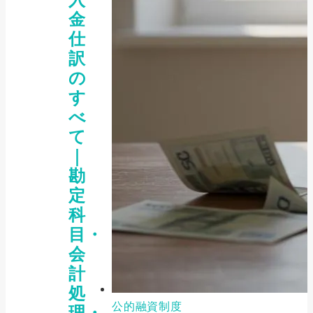
金
仕
訳
の
す
べ
て
｜
勘
定
科
目・
会
計
処
公的融資制度
理・