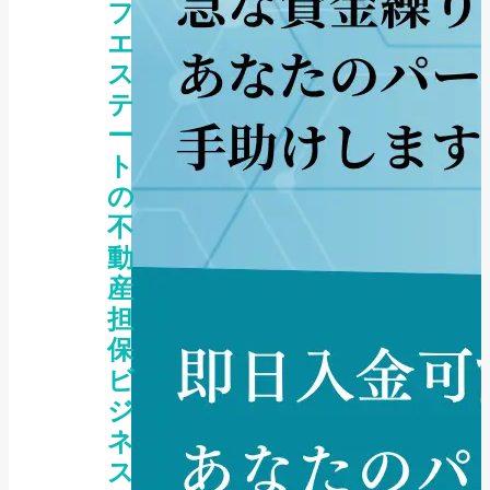
フ
エ
ス
テ
ー
ト
の
不
動
産
担
保
ビ
ジ
ネ
ス