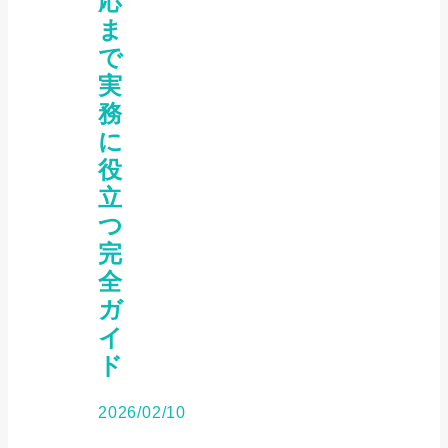
応
ま
で
実
務
に
役
立
つ
完
全
ガ
イ
ド
2026/02/10