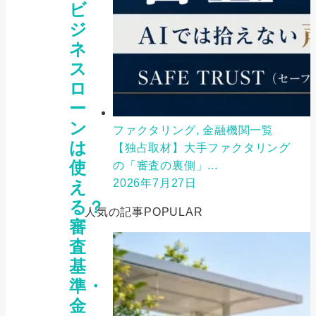
ビ
ジ
ネ
ス
ロ
ー
ン
ファクタリング, 金融機関一覧
は
【独占取材】大手ファクタリング
使
の「審査の裏側」...
2026年7月27日
え
る？
人気の記事
POPULAR
審
査
基
準・
金