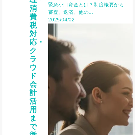
緊急小口資金とは？制度概要から
消
審査、返済、他の...
費
2025/04/02
税
対
応・
ク
ラ
ウ
ド
会
計
活
用
ま
で
徹