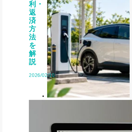
利・
返
済
方
法
を
解
説
2026/02/10
お役立ち情報, 補助金・助成金
知らないと50万円損する｜2026
年EV補助金...
2025/06/28