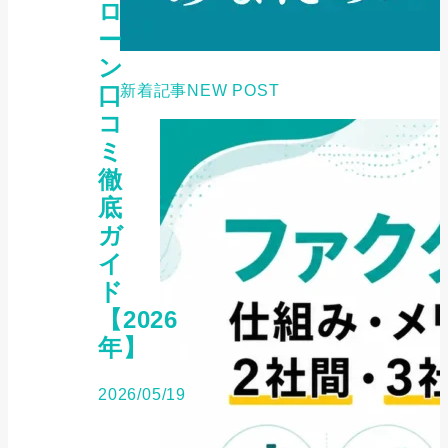
ロ
ー
ン
口
新着記事
NEW POST
コ
ミ
徹
底
ガ
イ
ド
【2026
年】
2026/05/19