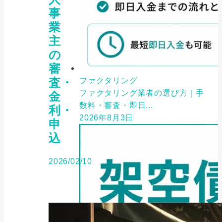
事
業
主
の
審
査・
ファクタリング
ファクタリング業者の選び方｜手
金
数料・審査・即日...
利・
2026年8月3日
申
込
2026/02/10