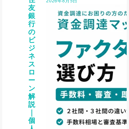
2026年8月5日
友
銀
行
の
ビ
ジ
ネ
ス
ロ
ー
ン
解
説
｜
個
人