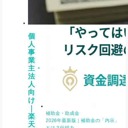
個
人
事
業
主・
法
人
向
け
｜
補助金・助成金
楽
2026年最新版｜補助金の「内示」
天
とは？仕組み...