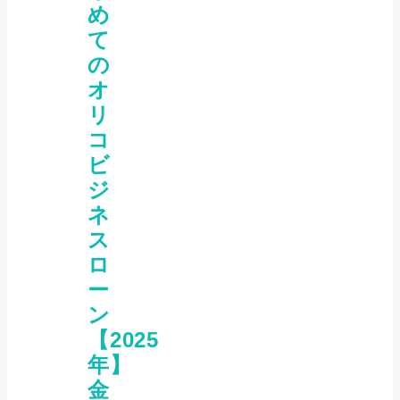
め
て
の
オ
リ
コ
ビ
ジ
ネ
ス
ロ
ー
ン
【2025
年】
金