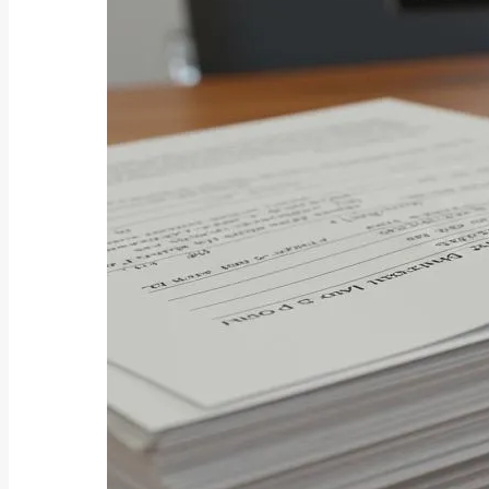
事例・ケーススタディ
基礎知識
比較
注意点・リスク
要点・ポイント
金融機関
メリット・デメリット
事例・ケーススタディ
基礎知識
比較
注意点・リスク
要点・ポイント
金融機関一覧
クレジット・キャッシング
ファクタリング会社
ローン会社
証券会社
銀行