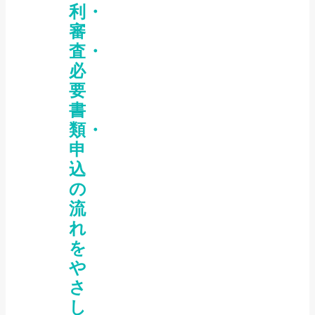
利・
審
査・
必
要
書
類・
申
込
の
流
れ
を
や
さ
し