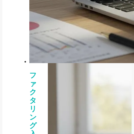
お役立ち情報, 補助金・助成金
「防犯カメラに使える補助金はあ
る？令和8年度の...
2025/06/26
フ
ァ
ク
タ
リ
ン
グ
入