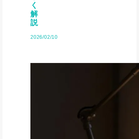
く
解
説
2026/02/10