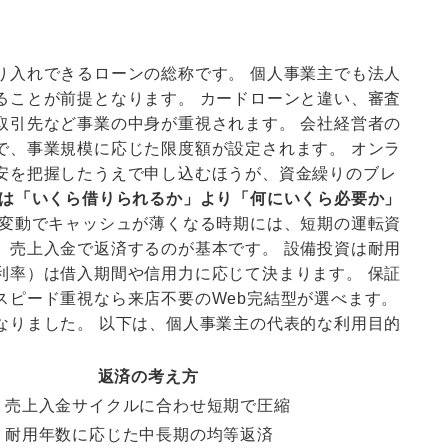
り入れできるローンの総称です。 個人事業主でも法人
ることが前提となります。 カードローンと違い、審査
取引先など事業の中身が重視されます。 会社経営者の
で、事業規模に応じた限度額が設定されます。 オンラ
安を把握したうえで申し込むほうが、資金繰りのブレ
は「いくら借りられるか」より「何にいくら必要か」
変動でキャッシュが薄くなる時期には、短期の運転資
、売上入金で返済するのが基本です。 設備投資は耐用
利率）は借入期間や信用力に応じて決まります。 保証
スピード重視なら来店不要のWeb完結型が選べます。
なりました。 以下は、個人事業主の代表的な利用目的
返済の考え方
い
売上入金サイクルに合わせ短期で圧縮
耐用年数に応じた中長期の均等返済