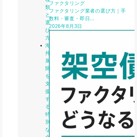
ファクタリング
類
ファクタリング業者の選び方｜手
と
数料・審査・即日...
選
2026年8月3日
び
方
海
外
展
開
を
支
援
す
る
特
別
な