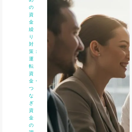
の
資
金
繰
り
対
策：
運
転
資
金・
つ
な
ぎ
資
金
の