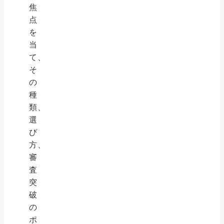
焦
点
を
当
て、
そ
の
種
類、
選
び
方、
審
査
突
破
の
ポ