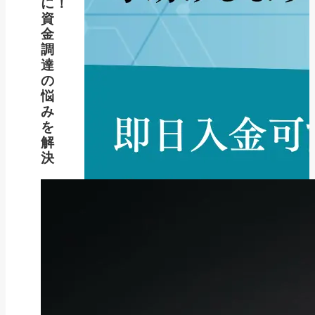
に！
資
金
調
達
の
悩
み
を
解
決
新着記事
NEW POST