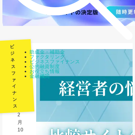
ビ
助成金・補助金
ジ
ファクタリング
ネ
ビジネスファイナンス
最
公的融資制度
ス
終
お役立ち情報
フ
金融機関
更
ァ
新
イ
日：
ナ
ン
2026
ス
年
2
月
10