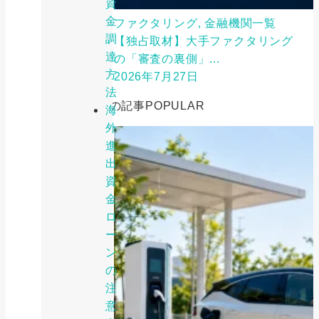
資
金
ファクタリング, 金融機関一覧
調
【独占取材】大手ファクタリング
達
の「審査の裏側」...
方
2026年7月27日
法
人気の記事
POPULAR
海
外
進
出
資
金
ロ
ー
ン
の
注
意