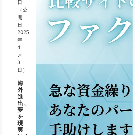
日
（公
開
日：
2025
年
4
月
3
日）
海
外
進
出、
夢
を
現
実