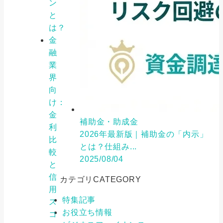
ン
と
は？
金
融
業
界
向
け：
金
補助金・助成金
利
2026年最新版｜補助金の「内示」
比
とは？仕組み...
較
2025/08/04
と
信
カテゴリ
CATEGORY
用
特集記事
ス
お役立ち情報
コ