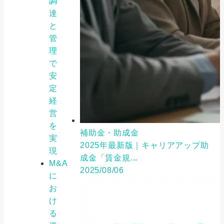
調
達
と
管
理
で
安
定
経
営
を
補助金・助成金
実
2025年最新版｜キャリアアップ助
現
成金「賃金規...
M&A
2025/08/06
に
お
け
る