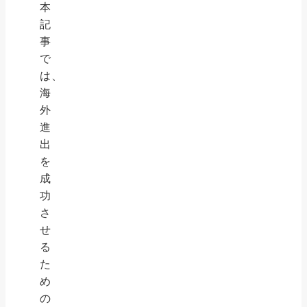
本
記
事
で
は、
海
外
進
出
を
成
功
さ
せ
る
た
め
の