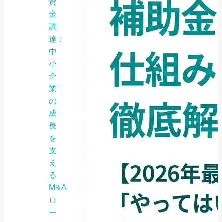
資
金
調
達：
中
小
企
業
の
成
長
を
支
え
る
M&A
ロ
ー