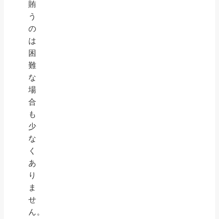
賄
う
の
は
困
難
な
場
合
も
少
な
く
あ
り
ま
せ
ん。