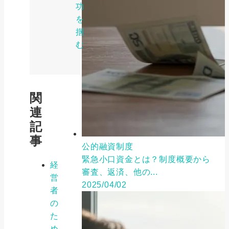
功
を
掴
む
関
連
記
事
公的融資制度
緊急小口資金とは？制度概要から
経
審査、返済、他の...
営
2025/04/02
者
の
た
め