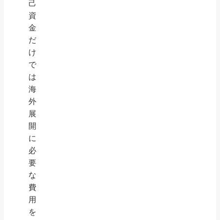
己
資
金
だ
け
で
は
海
外
展
開
に
必
要
な
費
用
を