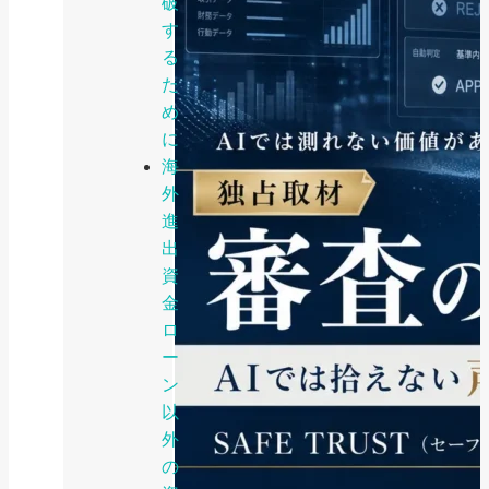
破
す
る
た
め
に
海
外
進
出
資
金
ロ
ー
ン
以
外
の