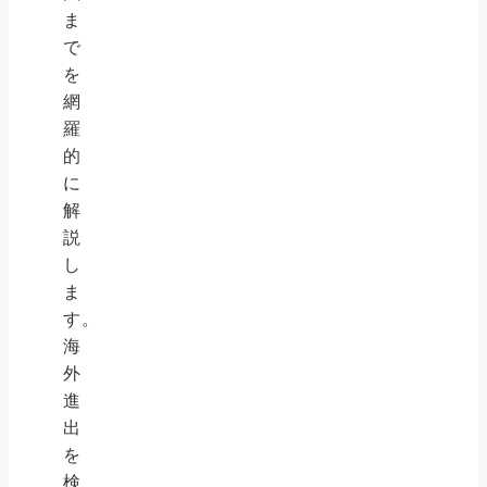
ま
で
を
網
羅
的
に
解
説
し
ま
す。
海
外
進
出
を
検