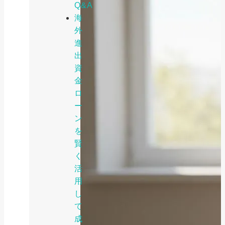
Q&A
海
外
進
出
資
金
ロ
ー
ン
を
賢
く
活
用
し
て
成