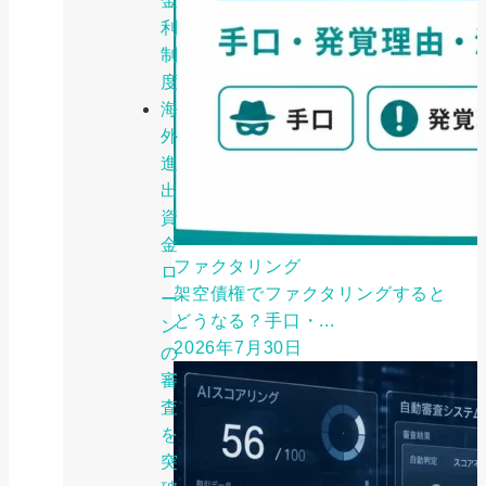
金
利
制
度
海
外
進
出
資
金
ファクタリング
ロ
架空債権でファクタリングすると
ー
どうなる？手口・...
ン
2026年7月30日
の
審
査
を
突