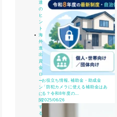
達
の
ヒ
ン
ト
海
外
進
出
資
金
ロ
お役立ち情報, 補助金・助成金
ー
「防犯カメラに使える補助金はあ
ン
る？令和8年度の...
に
2025/06/26
関
す
る