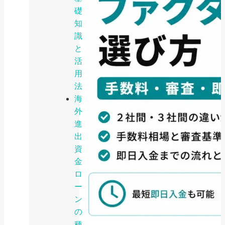
礎
知
識
と
活
用
法
海
外
進
出
資
金
ロ
ー
ン
の
種