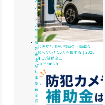
点
と
リ
ス
ク
管
理
海
お役立ち情報, 補助金・助成金
外
知らないと50万円損する｜2026
進
年EV補助金...
出
2025/06/28
成
功
事
例：
資
金
調