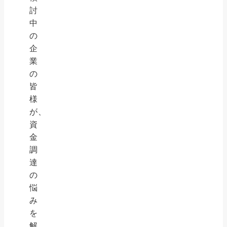
討
中
の
企
業
の
皆
様
が、
資
金
調
達
の
悩
み
を
解