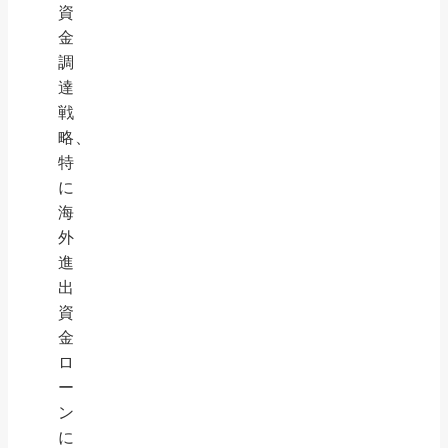
資
金
調
達
戦
略、
特
に
海
外
進
出
資
金
ロ
ー
ン
に