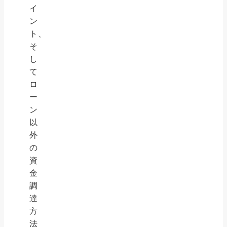
イ
ン
ト、
そ
し
て
ロ
ー
ン
以
外
の
資
金
調
達
方
法