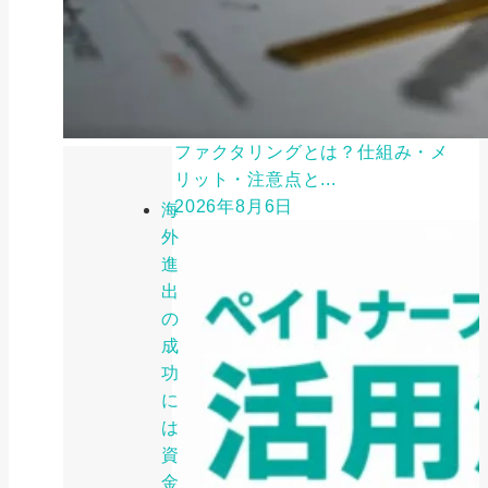
ファクタリング
ファクタリングとは？仕組み・メ
リット・注意点と...
2026年8月6日
海
外
進
出
の
成
功
に
は
資
金