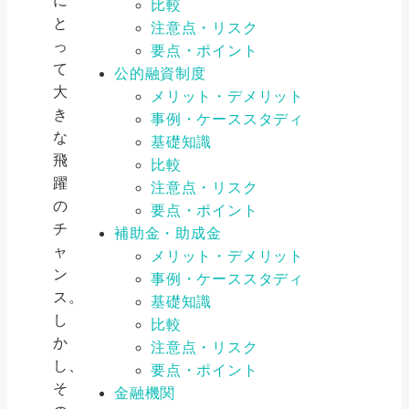
に
比較
と
注意点・リスク
っ
要点・ポイント
て
公的融資制度
大
メリット・デメリット
き
事例・ケーススタディ
な
基礎知識
飛
比較
躍
注意点・リスク
の
要点・ポイント
チ
補助金・助成金
ャ
メリット・デメリット
ン
事例・ケーススタディ
ス。
基礎知識
し
比較
か
注意点・リスク
し、
要点・ポイント
そ
金融機関