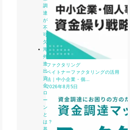
調
達
が
不
可
欠
海
外
進
ファクタリング
出
ペイトナーファクタリングの活用
資
法｜中小企業・個...
金
2026年8月5日
ロ
ー
ン
と
は？
基