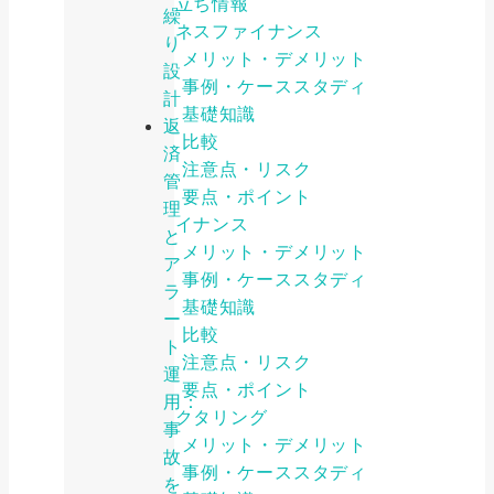
お役立ち情報
繰
ビジネスファイナンス
り
メリット・デメリット
設
事例・ケーススタディ
計
基礎知識
返
比較
済
注意点・リスク
管
要点・ポイント
理
ファイナンス
と
メリット・デメリット
ア
事例・ケーススタディ
ラ
基礎知識
ー
比較
ト
注意点・リスク
運
要点・ポイント
用：
ファクタリング
事
メリット・デメリット
故
事例・ケーススタディ
を