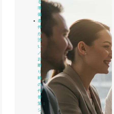
る
準
備
条
件
が
渋
い
／
お
断
り
時
の
代
替
策：
シ