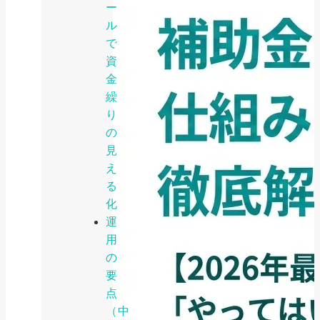
ー
ル
で
資
金
繰
り
の
見
え
る
化
運
用
の
要
点
（中