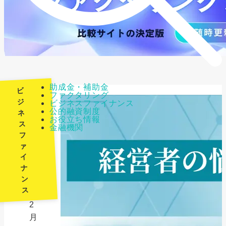
助成金・補助金
ビ
ファクタリング
ジ
ビジネスファイナンス
公的融資制度
ネ
最
お役立ち情報
ス
金融機関
終
フ
更
ァ
新
イ
日：
ナ
ン
2026
ス
年
2
月