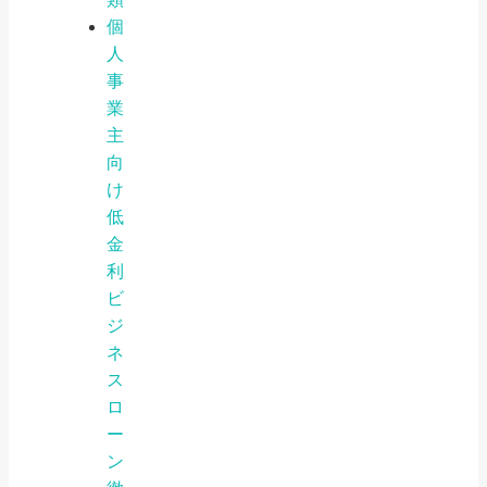
個
人
事
業
主
向
け
低
金
利
ビ
ジ
ネ
ス
ロ
ー
ン