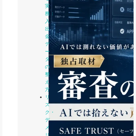
実
務：
入
出
金
デ
ー
タ
の
整
え
方
リ
ス
ク・
デ
メ
リ