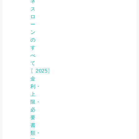
ネ
ス
ロ
ー
ン
の
す
べ
て
〖2025〗
金
利・
上
限・
必
要
書
類・