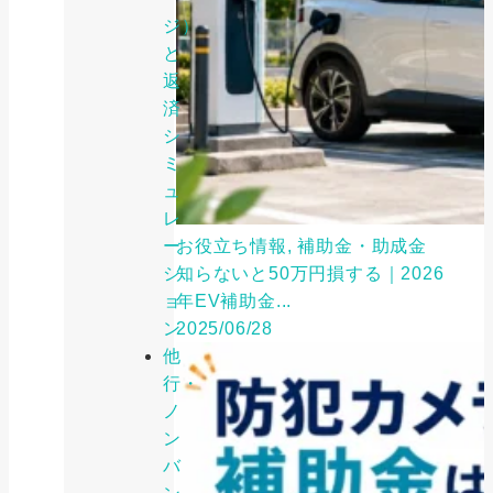
ジ）
と
返
済
シ
ミ
ュ
レ
ー
お役立ち情報, 補助金・助成金
シ
知らないと50万円損する｜2026
ョ
年EV補助金...
ン
2025/06/28
他
行・
ノ
ン
バ