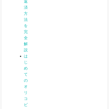
返
済
方
法
を
完
全
解
説
は
じ
め
て
の
オ
リ
コ
ビ