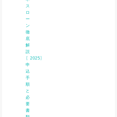
ス
ロ
ー
ン
徹
底
解
説
〖2025〗
申
込
手
順
と
必
要
書
類