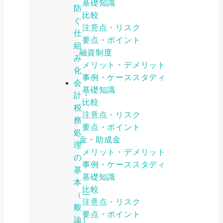
基礎知識
防
比較
ぐ
注意点・リスク
仕
要点・ポイント
組
公的融資制度
み
メリット・デメリット
化
事例・ケーススタディ
会
基礎知識
計・
比較
税
注意点・リスク
務
要点・ポイント
処
補助金・助成金
理
メリット・デメリット
の
事例・ケーススタディ
基
基礎知識
本
比較
（一
注意点・リスク
般
要点・ポイント
論）