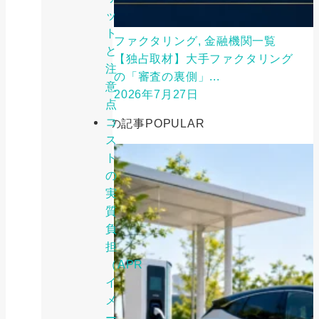
ッ
ト
ファクタリング, 金融機関一覧
と
【独占取材】大手ファクタリング
注
の「審査の裏側」...
意
2026年7月27日
点
コ
人気の記事
POPULAR
ス
ト
の
実
質
負
担
（APR
イ
メ
ー