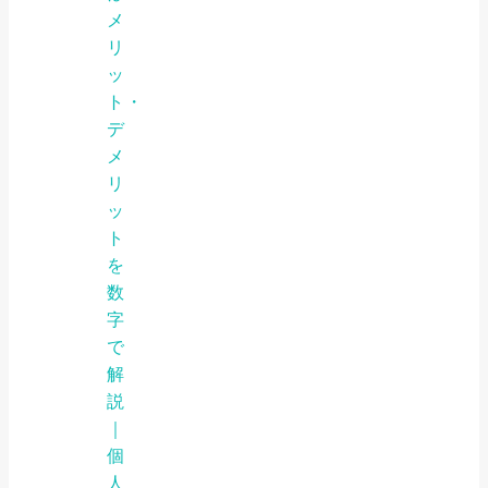
メ
リ
ッ
ト・
デ
メ
リ
ッ
ト
を
数
字
で
解
説
｜
個
人