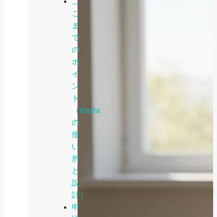
こ
こ
ま
で
の
ポ
イ
ン
ト
（dayta
の
使
い
所
と
設
計）
申