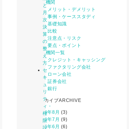
金融機関
と
メリット・デメリット
月
事例・ケーススタディ
次
基礎知識
決
比較
算
注意点・リスク
の
要点・ポイント
整
金融機関一覧
え
クレジット・キャッシング
方
ファクタリング会社
セ
ローン会社
キ
証券会社
ュ
銀行
リ
テ
アーカイブ
ARCHIVE
ィ・
2026年8月
(3)
権
2026年7月
(9)
限
2026年6月
(6)
設