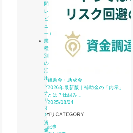
間
レ
ビ
ュ
ー）
業
種
別
の
活
用
補助金・助成金
シ
2026年最新版｜補助金の「内示」
ナ
とは？仕組み...
リ
2025/08/04
オ
カテゴリ
CATEGORY
と
資
特集記事
金