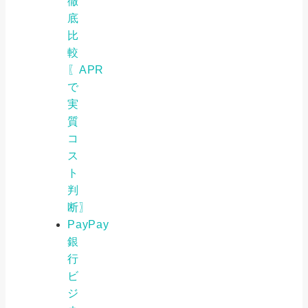
徹
底
比
較
〖APR
で
実
質
コ
ス
ト
判
断〗
PayPay
銀
行
ビ
ジ