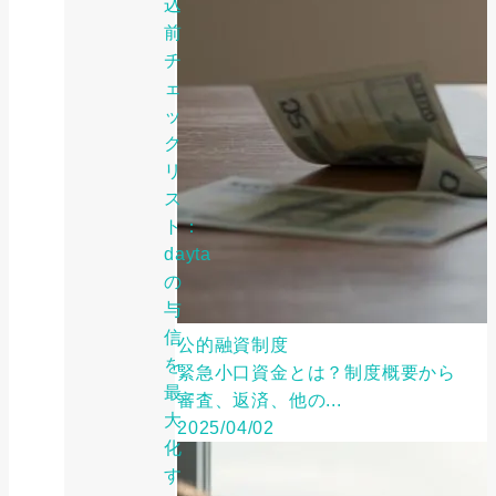
込
前
チ
ェ
ッ
ク
リ
ス
ト：
dayta
の
与
信
公的融資制度
を
緊急小口資金とは？制度概要から
最
審査、返済、他の...
大
2025/04/02
化
す