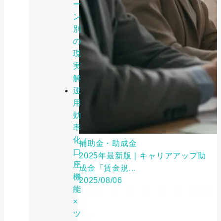
ー
ン
別
の
現
実
解
運
用
効
率
化：
補助金・助成金
口
2025年最新版｜キャリアアップ助
座
成金「賃金規...
機
2025/08/06
能
×
ツ