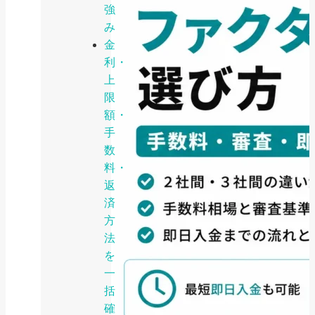
強
み
金
利・
上
限
額・
手
数
料・
返
済
方
法
を
一
括
確