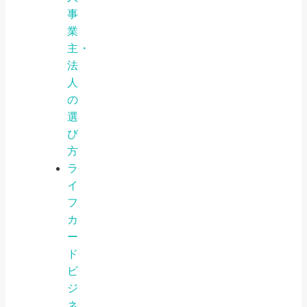
事
業
主・
法
人
の
選
び
方
ラ
イ
フ
カ
ー
ド
ビ
ジ
ネ