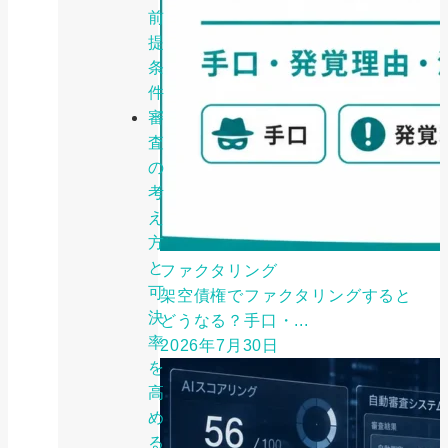
前
提
条
件
審
査
の
考
え
方
と
ファクタリング
可
架空債権でファクタリングすると
決
どうなる？手口・...
率
2026年7月30日
を
高
め
る