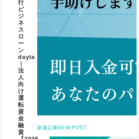
行
ビ
ジ
ネ
ス
ロ
ー
ン
dayta
｜
法
人
向
け
運
転
資
金
融
新着記事
NEW POST
資
【2025