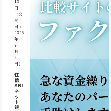
10
日
（公
開
日：
2025
年
9
月
2
日）
住
信
SBI
ネ
ッ
ト
銀