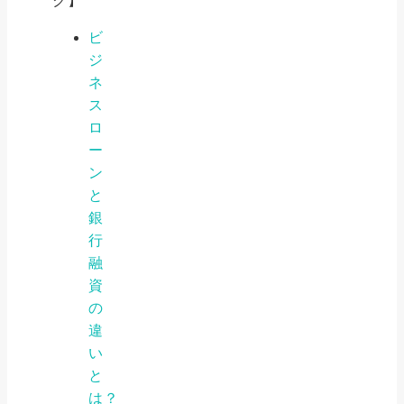
ク】
ビ
ジ
ネ
ス
ロ
ー
ン
と
銀
行
融
資
の
違
い
と
は？