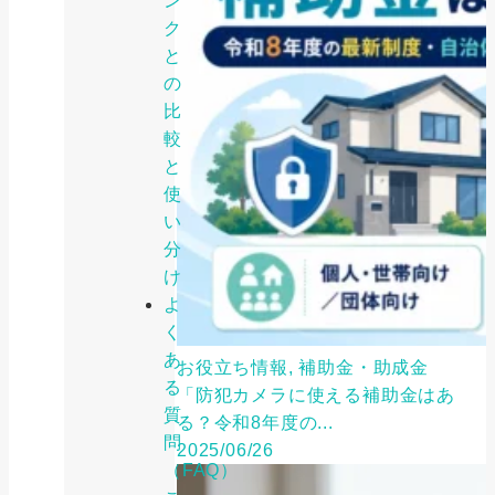
ン
ク
と
の
比
較
と
使
い
分
け
よ
く
あ
お役立ち情報, 補助金・助成金
る
「防犯カメラに使える補助金はあ
質
る？令和8年度の...
問
2025/06/26
（FAQ）