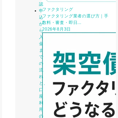
認
ファクタリング
申
ファクタリング業者の選び方｜手
込
数料・審査・即日...
か
2026年8月3日
ら
入
金
ま
で
の
流
れ
と、
口
座
利
用
の