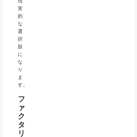
現
実
的
な
選
択
肢
に
な
り
ま
す。
フ
ァ
ク
タ
リ