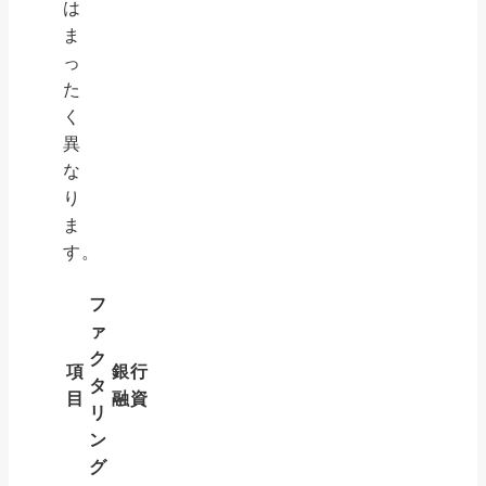
は
ま
っ
た
く
異
な
り
ま
す。
フ
ァ
ク
項
銀行
タ
目
融資
リ
ン
グ