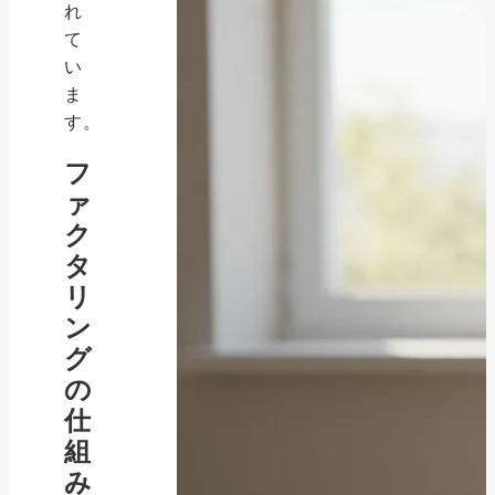
れ
て
い
ま
す。
フ
ァ
ク
タ
リ
ン
グ
の
仕
組
み