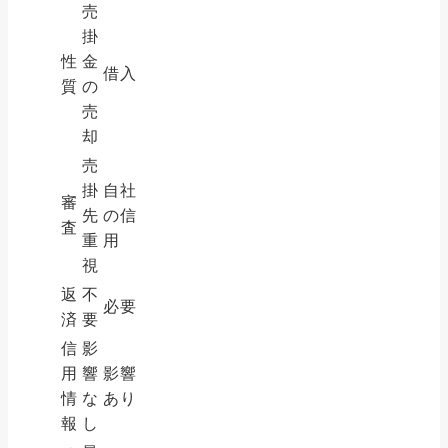
売
掛
性
金
借入
質
の
売
却
売
掛
自社
審
先
の信
査
重
用
視
返
不
必要
済
要
信
影
用
響
影響
情
な
あり
報
し