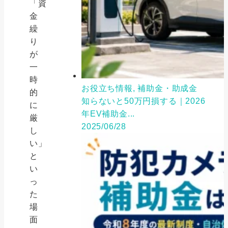
「資
金
繰
り
が
一
時
お役立ち情報, 補助金・助成金
的
知らないと50万円損する｜2026
に
年EV補助金...
厳
2025/06/28
し
い」
と
い
っ
た
場
面