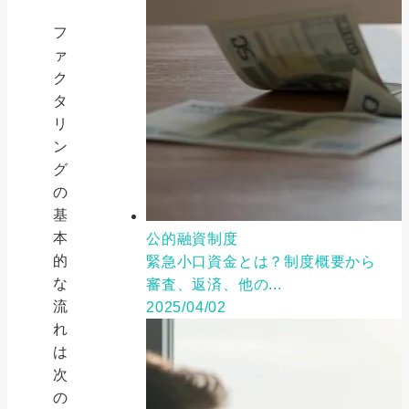
フ
ァ
ク
タ
リ
ン
グ
の
基
本
公的融資制度
的
緊急小口資金とは？制度概要から
な
審査、返済、他の...
流
2025/04/02
れ
は
次
の