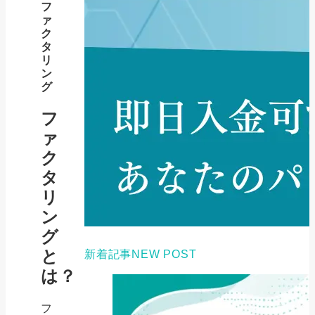
フ
ァ
ク
タ
リ
ン
グ
フ
ァ
ク
タ
リ
ン
グ
と
新着記事
NEW POST
は？
フ