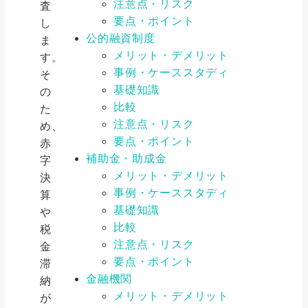
注意点・リスク
査
要点・ポイント
し
公的融資制度
ま
メリット・デメリット
す。
事例・ケーススタディ
そ
基礎知識
の
比較
た
注意点・リスク
め、
要点・ポイント
赤
補助金・助成金
字
メリット・デメリット
決
事例・ケーススタディ
算
基礎知識
や
比較
税
注意点・リスク
金
要点・ポイント
滞
金融機関
納
メリット・デメリット
が