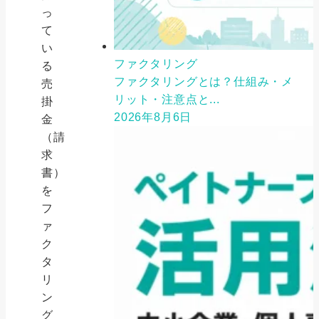
っ
て
い
ファクタリング
る
ファクタリングとは？仕組み・メ
売
リット・注意点と...
掛
2026年8月6日
金
（請
求
書）
を
フ
ァ
ク
タ
リ
ン
グ