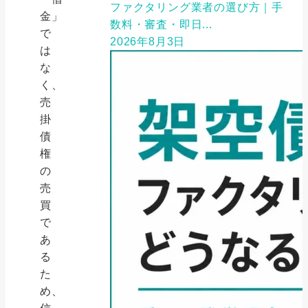
ファクタリング業者の選び方｜手
金」
数料・審査・即日...
で
2026年8月3日
は
な
く、
売
掛
債
権
の
売
買
で
あ
る
た
め、