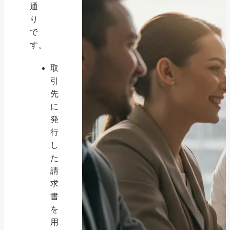
通
り
で
す。
取
引
先
に
発
行
し
た
請
求
書
を
用