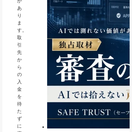
が
あ
り
ま
す。
取
引
先
か
ら
の
入
金
を
待
た
ず
に