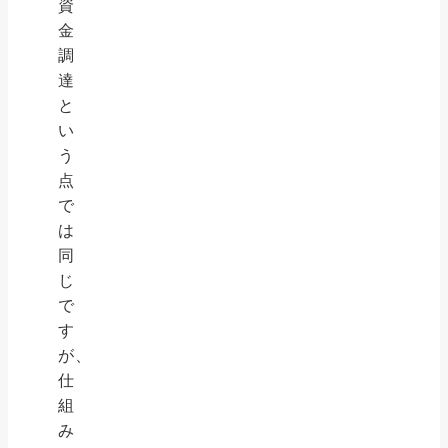
資
金
調
達
と
い
う
点
で
は
同
じ
で
す
が、
仕
組
み