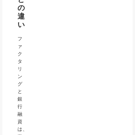
の
違
い
フ
ァ
ク
タ
リ
ン
グ
と
銀
行
融
資
は、