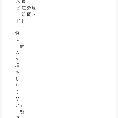
ス
最
ピ
短
数週
ー
即
間〜
ド
日
特
に
「借
入
を
増
や
し
た
く
な
い」
「融