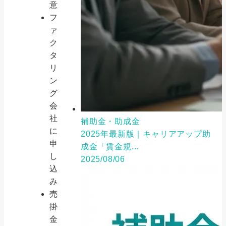
意
フ
ァ
ク
タ
リ
ン
グ
会
社
補助金・助成金
に
2025年最新版｜キャリアアップ助
申
成金「賃金規...
し
2025/08/06
込
み
売
掛
金