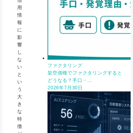
信
用
情
報
に
影
響
し
な
ファクタリング
い
架空債権でファクタリングすると
と
どうなる？手口・...
い
2026年7月30日
う
大
き
な
特
徴