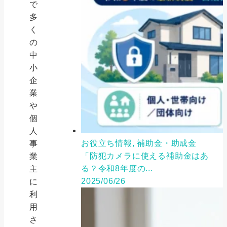
で
多
く
の
中
小
企
業
や
個
人
お役立ち情報, 補助金・助成金
事
「防犯カメラに使える補助金はあ
業
る？令和8年度の...
主
2025/06/26
に
利
用
さ