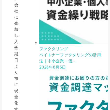
会
社
に
売
却
し、
入
金
ファクタリング
期
ペイトナーファクタリングの活用
日
法｜中小企業・個...
よ
2026年8月5日
り
前
に
現
金
化
す