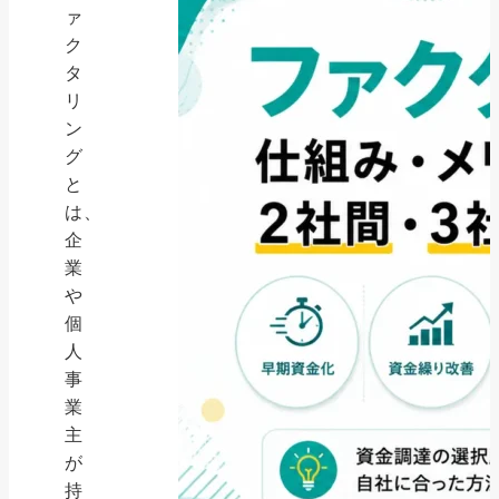
ァ
ク
タ
リ
ン
グ
と
は、
企
業
や
個
人
事
業
主
が
持