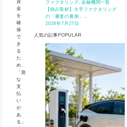
資
ファクタリング, 金融機関一覧
金
【独占取材】大手ファクタリング
を
の「審査の裏側」...
確
2026年7月27日
保
人気の記事
POPULAR
で
き
る
た
め、
「急
な
支
払
い
が
あ
る」