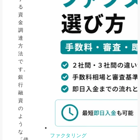
る
資
金
調
達
方
法
で
す。
銀
行
融
資
の
よ
う
な
ファクタリング
「借