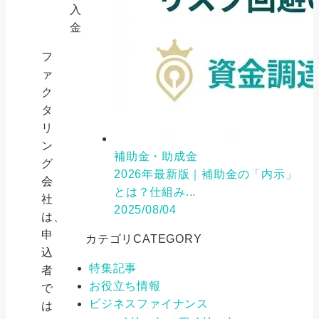
入
金
フ
ァ
ク
タ
リ
ン
補助金・助成金
グ
2026年最新版｜補助金の「内示」
会
とは？仕組み...
社
2025/08/04
は、
申
カテゴリ
CATEGORY
込
特集記事
者
お役立ち情報
で
ビジネスファイナンス
は