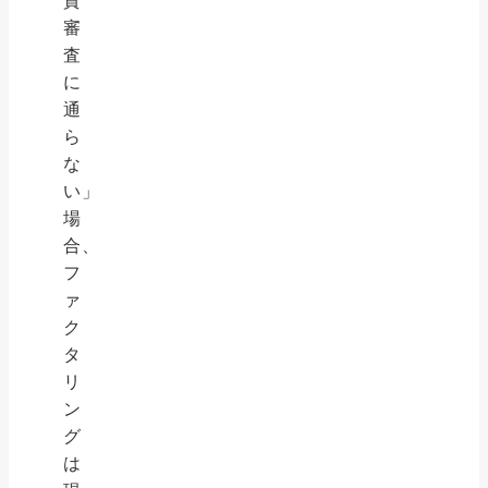
資
審
査
に
通
ら
な
い」
場
合、
フ
ァ
ク
タ
リ
ン
グ
は