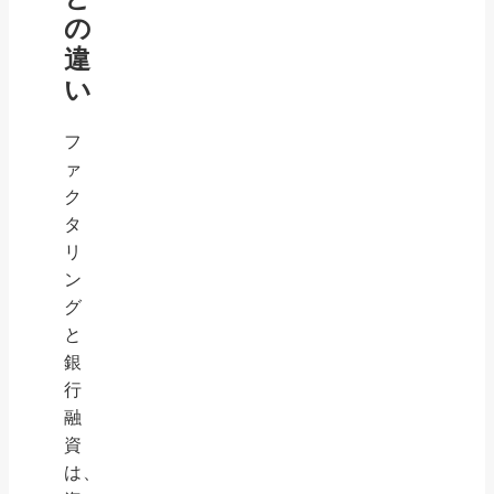
の
違
い
フ
ァ
ク
タ
リ
ン
グ
と
銀
行
融
資
は、