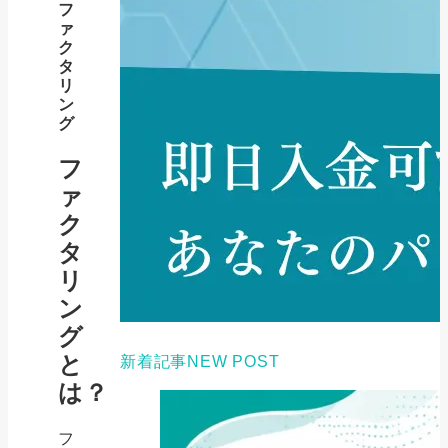
フ
ァ
ク
タ
リ
ン
グ
フ
ァ
ク
タ
リ
ン
グ
と
新着記事
NEW POST
は？
フ