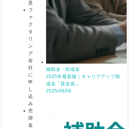
意
フ
ァ
ク
タ
リ
ン
グ
会
社
補助金・助成金
に
2025年最新版｜キャリアアップ助
申
成金「賃金規...
し
2025/08/06
込
み
売
掛
金