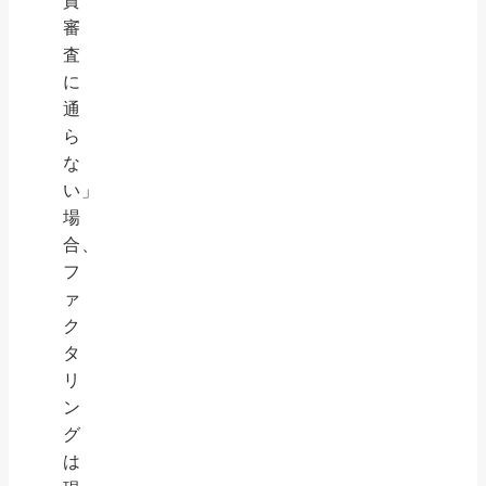
資
審
査
に
通
ら
な
い」
場
合、
フ
ァ
ク
タ
リ
ン
グ
は