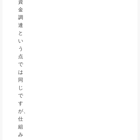
資
金
調
達
と
い
う
点
で
は
同
じ
で
す
が、
仕
組
み