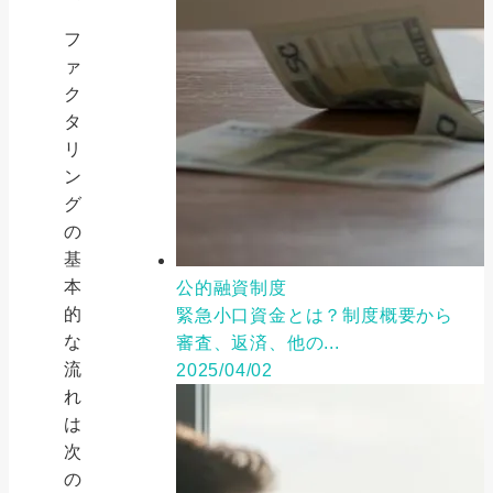
フ
ァ
ク
タ
リ
ン
グ
の
基
本
公的融資制度
的
緊急小口資金とは？制度概要から
な
審査、返済、他の...
流
2025/04/02
れ
は
次
の