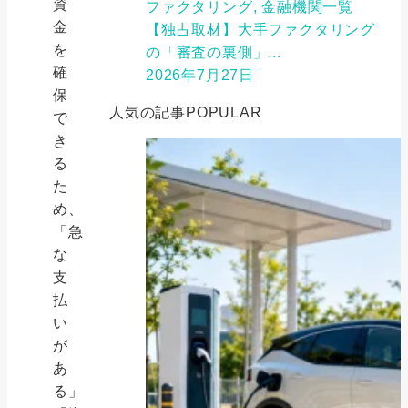
資
ファクタリング, 金融機関一覧
金
【独占取材】大手ファクタリング
を
の「審査の裏側」...
確
2026年7月27日
保
人気の記事
POPULAR
で
き
る
た
め、
「急
な
支
払
い
が
あ
る」