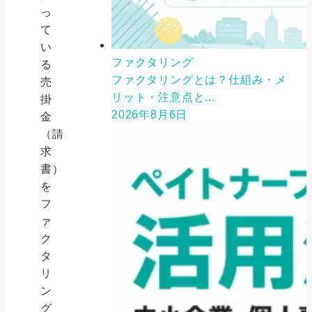
っ
て
い
ファクタリング
る
ファクタリングとは？仕組み・メ
売
リット・注意点と...
掛
2026年8月6日
金
（請
求
書）
を
フ
ァ
ク
タ
リ
ン
グ