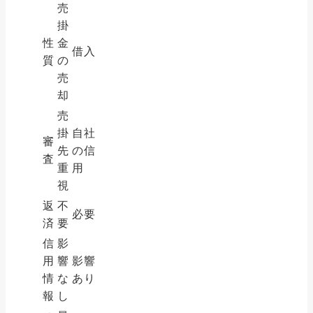
売
掛
性
金
借入
質
の
売
却
売
掛
自社
審
先
の信
査
重
用
視
返
不
必要
済
要
信
影
用
響
影響
情
な
あり
報
し