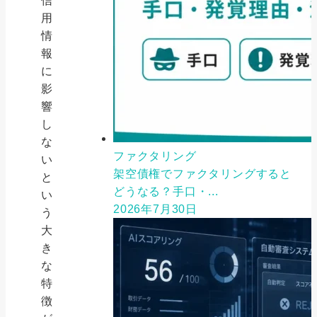
信
用
情
報
に
影
響
し
な
ファクタリング
い
架空債権でファクタリングすると
と
どうなる？手口・...
い
2026年7月30日
う
大
き
な
特
徴