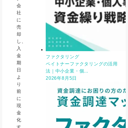
会
社
に
売
却
し、
入
金
ファクタリング
期
ペイトナーファクタリングの活用
日
法｜中小企業・個...
よ
2026年8月5日
り
前
に
現
金
化
す