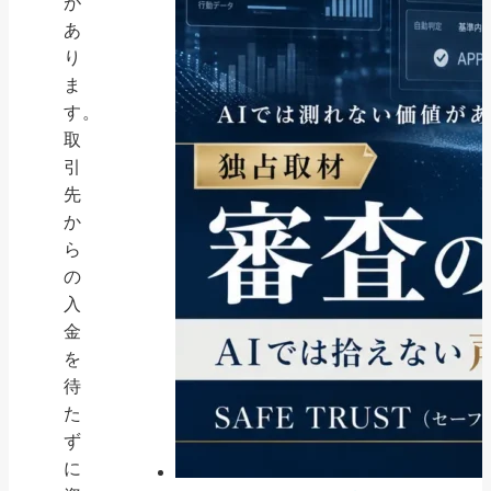
が
あ
り
ま
す。
取
引
先
か
ら
の
入
金
を
待
た
ず
に