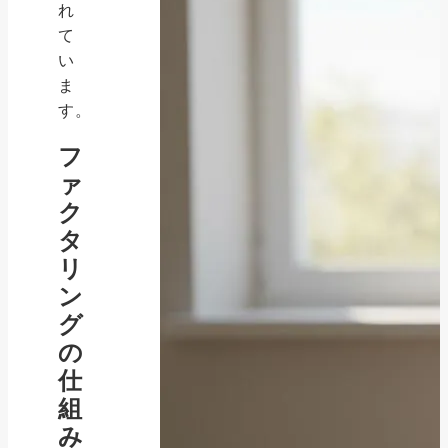
れ
て
い
ま
す。
フ
ァ
ク
タ
リ
ン
グ
の
仕
組
み