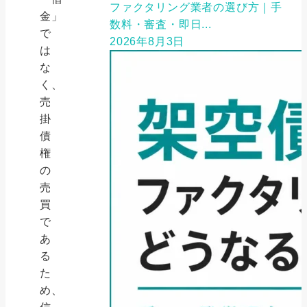
ファクタリング業者の選び方｜手
金」
数料・審査・即日...
で
2026年8月3日
は
な
く、
売
掛
債
権
の
売
買
で
あ
る
た
め、