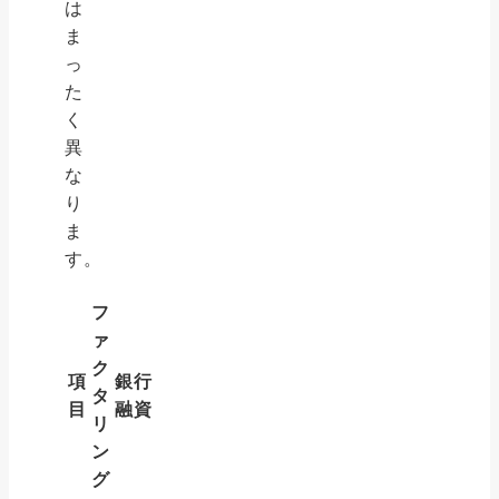
は
ま
っ
た
く
異
な
り
ま
す。
フ
ァ
ク
項
銀行
タ
目
融資
リ
ン
グ