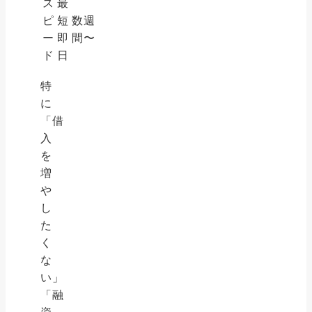
ス
最
ピ
短
数週
ー
即
間〜
ド
日
特
に
「借
入
を
増
や
し
た
く
な
い」
「融