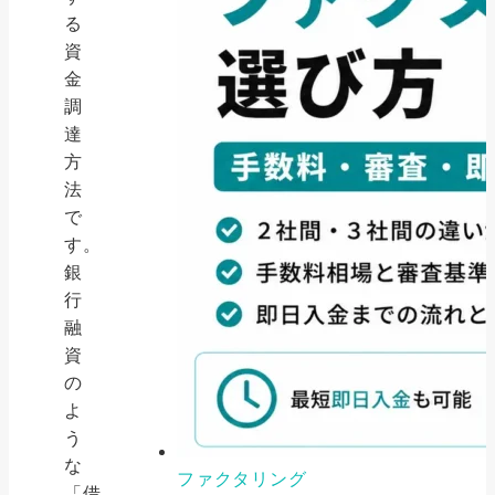
る
資
金
調
達
方
法
で
す。
銀
行
融
資
の
よ
う
な
ファクタリング
「借