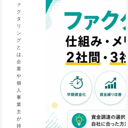
ァ
ク
タ
リ
ン
グ
と
は、
企
業
や
個
人
事
業
主
が
持