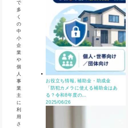
で
多
く
の
中
小
企
業
や
個
人
お役立ち情報, 補助金・助成金
事
「防犯カメラに使える補助金はあ
業
る？令和8年度の...
主
2025/06/26
に
利
用
さ