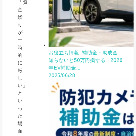
「資
金
繰
り
が
一
時
お役立ち情報, 補助金・助成金
的
知らないと50万円損する｜2026
に
年EV補助金...
厳
2025/06/28
し
い」
と
い
っ
た
場
面