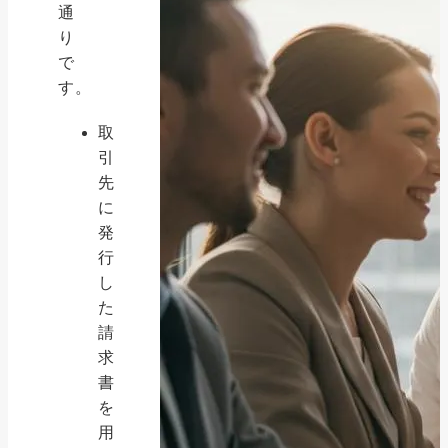
通
り
で
す。
取
引
先
に
発
行
し
た
請
求
書
を
用