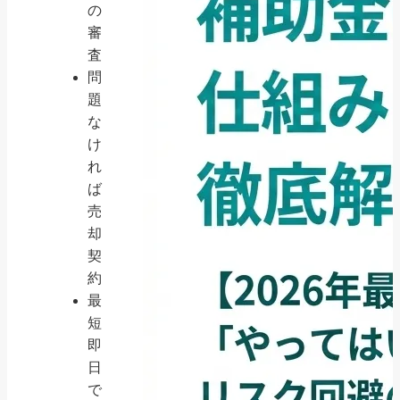
の
審
査
問
題
な
け
れ
ば
売
却
契
約
最
短
即
日
で