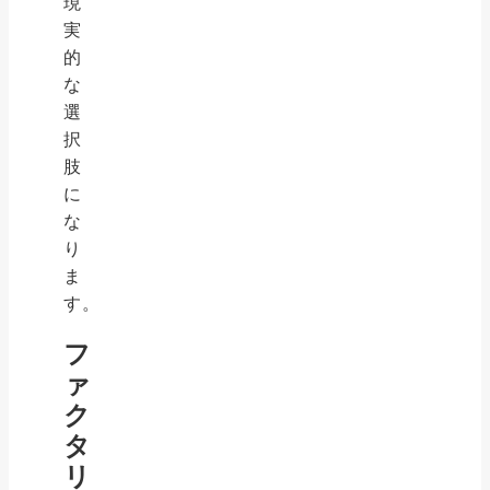
現
実
的
な
選
択
肢
に
な
り
ま
す。
フ
ァ
ク
タ
リ