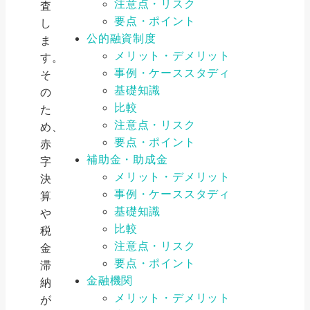
注意点・リスク
査
要点・ポイント
し
公的融資制度
ま
メリット・デメリット
す。
事例・ケーススタディ
そ
基礎知識
の
比較
た
注意点・リスク
め、
要点・ポイント
赤
補助金・助成金
字
メリット・デメリット
決
事例・ケーススタディ
算
基礎知識
や
比較
税
注意点・リスク
金
要点・ポイント
滞
金融機関
納
メリット・デメリット
が