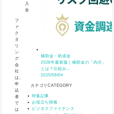
入
金
フ
ァ
ク
タ
リ
ン
補助金・助成金
グ
2026年最新版｜補助金の「内示」
会
とは？仕組み...
社
2025/08/04
は、
申
カテゴリ
CATEGORY
込
特集記事
者
お役立ち情報
で
ビジネスファイナンス
は