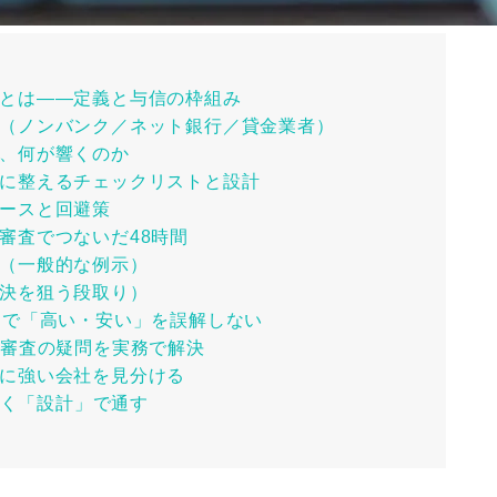
とは――定義と与信の枠組み
（ノンバンク／ネット銀行／貸金業者）
、何が響くのか
に整えるチェックリストと設計
ースと回避策
審査でつないだ48時間
（一般的な例示）
決を狙う段取り）
Rで「高い・安い」を誤解しない
自審査の疑問を実務で解決
に強い会社を見分ける
く「設計」で通す