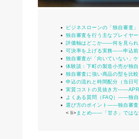
ビジネスローンの「独自審査」
独自審査を行う主なプレイヤー
評価軸はどこか――何を見られ
可決率を上げる実務――申込前
独自審査が「向いていない」ケ
体験談：下町の製造小売が独自
独自審査に強い商品の型を比較
申込の流れと時間配分（当日可
実質コストの見抜き方――AP
よくある質問（FAQ）――独
選び方のポイント――独自審査
< li>
まとめ――「甘さ」ではな