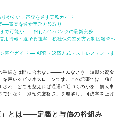
が借りやすい？審査を通す実務ガイド
実──審査を通す実務と段取り
まで可能か――銀行/ノンバンクの最新実務
― 信用情報・返済負担率・税社保の整え方と制度融資へ
ン完全ガイド ― APR・返済方式・ストレステストま
の手続きは間に合わない――そんなとき、短期の資金
」を用いるビジネスローンです。この記事では、独自
価され、どこを整えれば通過に近づくのかを、個人事
さではなく「別軸の厳格さ」を理解し、可決率を上げ
査」とは――定義と与信の枠組み