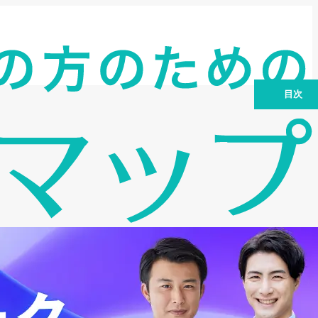
目次
ビジネスローンの「独自審査」とは――
定義と与信の枠組み
独自審査を行う主なプレイヤー（ノンバ
ンク／ネット銀行／貸金業者）
評価軸はどこか――何を見られ、何が響
くのか
可決率を上げる実務――申込前に整える
チェックリストと設計
独自審査が「向いていない」ケースと回
避策
体験談：下町の製造小売が独自審査でつ
ないだ48時間