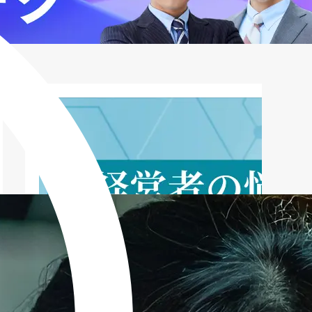
独自審査に強い商品の型を比較（一般的
な例示）
申込の流れと時間配分（当日可決を狙う
段取り）
実質コストの見抜き方――APRで「高
い・安い」を誤解しない
よくある質問（FAQ）――独自審査の疑
問を実務で解決
選び方のポイント――独自審査に強い会
社を見分ける
まとめ――「甘さ」ではなく「設
計」で通す