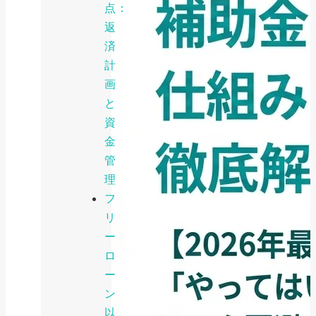
点：
返
済
計
画
と
資
金
管
理
フ
リ
ー
ロ
ー
ン
以