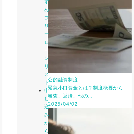
す
め
フ
リ
ー
ロ
ー
ン
リ
ス
公的融資制度
ト
緊急小口資金とは？制度概要から
申
審査、返済、他の...
し
2025/04/02
込
み
か
ら