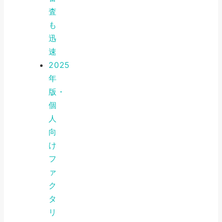
査
も
迅
速
2025
年
版・
個
人
向
け
フ
ァ
ク
タ
リ