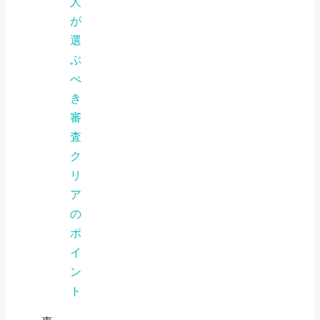
人
が
選
ぶ
べ
き
審
査
ク
リ
ア
の
ポ
イ
ン
ト