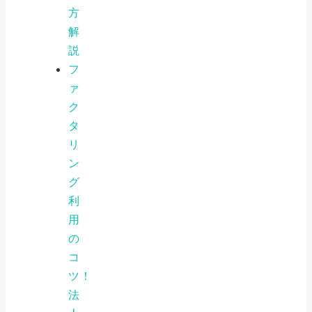
方
解
説
フ
ァ
ク
タ
リ
ン
グ
利
用
の
コ
ツ！
法