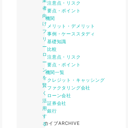
業
注意点・リスク
者
要点・ポイント
向
金融機関
け
メリット・デメリット
フ
事例・ケーススタディ
リ
基礎知識
ー
比較
ロ
注意点・リスク
ー
要点・ポイント
ン
金融機関一覧
を
クレジット・キャッシング
賢
ファクタリング会社
く
ローン会社
活
証券会社
用
銀行
す
アーカイブ
ARCHIVE
る