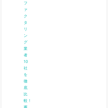
フ
ァ
ク
タ
リ
ン
グ
業
者
10
社
を
徹
底
比
較！
審