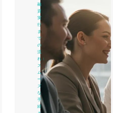
融
資
実
行
ま
で
の
流
れ：
ス
ム
ー
ズ
な
手
続
き