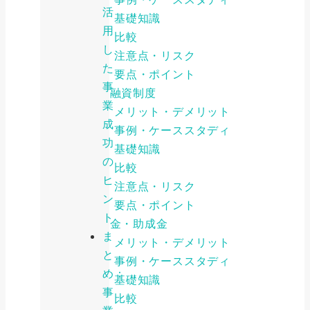
活
基礎知識
用
比較
し
注意点・リスク
た
要点・ポイント
事
公的融資制度
業
メリット・デメリット
成
事例・ケーススタディ
功
基礎知識
の
比較
ヒ
注意点・リスク
ン
要点・ポイント
ト
補助金・助成金
ま
メリット・デメリット
と
事例・ケーススタディ
め：
基礎知識
事
比較