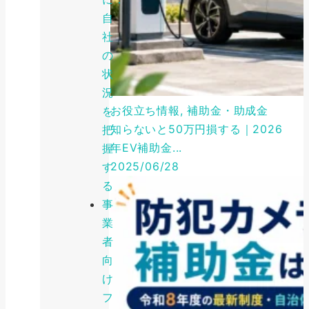
自
社
の
状
況
お役立ち情報, 補助金・助成金
を
知らないと50万円損する｜2026
把
年EV補助金...
握
2025/06/28
す
る
事
業
者
向
け
フ