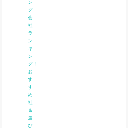
ン
グ
会
社
ラ
ン
キ
ン
グ！
お
す
す
め
社
＆
選
び