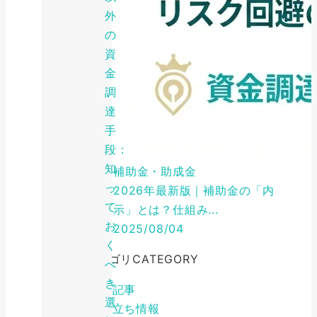
外
の
資
金
調
達
手
段：
知
補助金・助成金
っ
2026年最新版｜補助金の「内
て
示」とは？仕組み...
お
2025/08/04
く
カテゴリ
CATEGORY
べ
き
特集記事
選
お役立ち情報