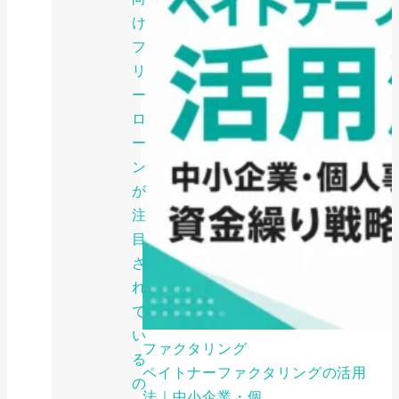
け
フ
リ
ー
ロ
ー
ン
が
注
目
さ
れ
て
い
ファクタリング
る
ペイトナーファクタリングの活用
の
法｜中小企業・個...