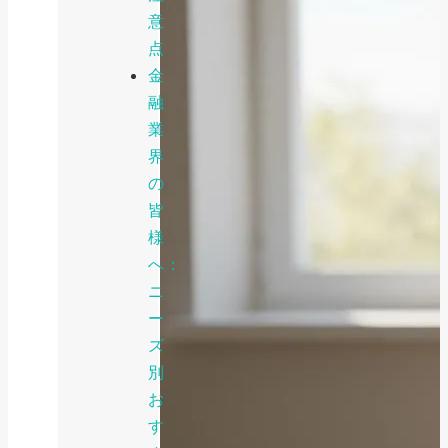
意
点
金
融
業
界
の
皆
様
へ：
ニ
ー
ズ
別
お
す