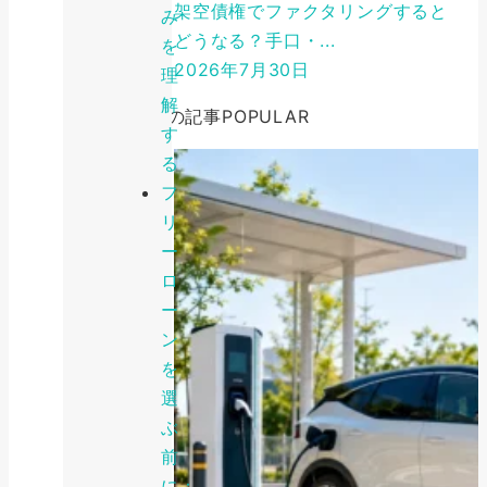
架空債権でファクタリングすると
み
どうなる？手口・...
を
2026年7月30日
理
解
人気の記事
POPULAR
す
る
フ
リ
ー
ロ
ー
ン
を
選
ぶ
前
に：