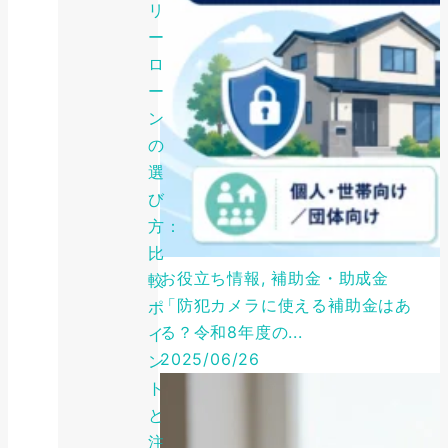
リ
ー
ロ
ー
ン
の
選
び
方：
比
お役立ち情報, 補助金・助成金
較
「防犯カメラに使える補助金はあ
ポ
る？令和8年度の...
イ
2025/06/26
ン
ト
と
注