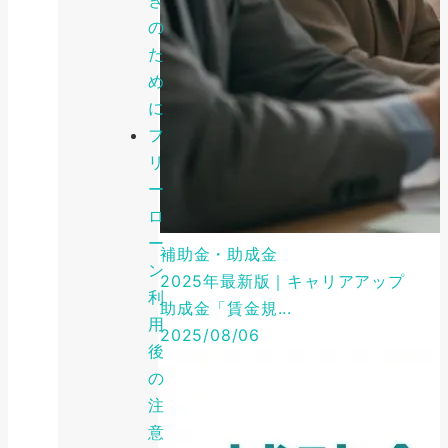
の
た
め
に
フ
リ
ー
ロ
ー
補助金・助成金
ン
2025年最新版｜キャリアアップ
利
助成金「賃金規...
用
2025/08/06
後
の
注
意