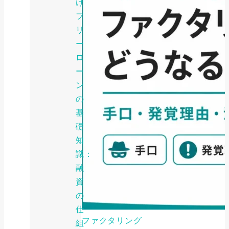
け
フ
リ
ー
ロ
ー
ン
の
基
礎
知
識：
融
資
の
仕
ファクタリング
組