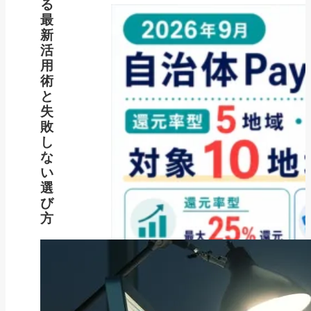
る
最
新
活
用
術
と
失
敗
し
な
い
選
び
方