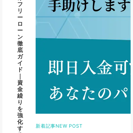
フ
リ
ー
ロ
ー
ン
徹
底
ガ
イ
ド
｜
資
金
繰
り
を
強
化
新着記事
NEW POST
す