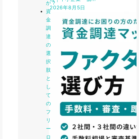
か？
2026年8月5日
資
金
調
達
の
選
択
肢
と
し
て
の
フ
リ
ー
ロ