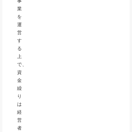
事
業
を
運
営
す
る
上
で、
資
金
繰
り
は
経
営
者