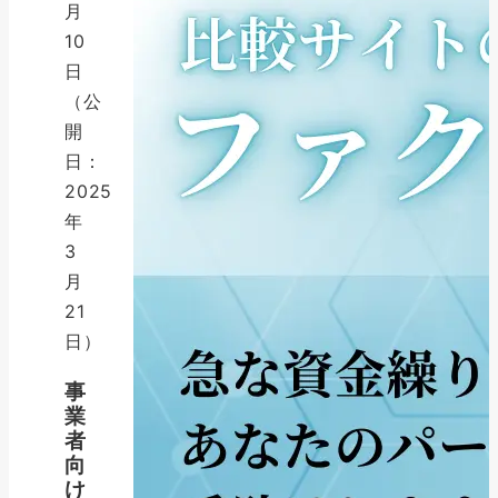
月
10
日
（公
開
日：
2025
年
3
月
21
日）
事
業
者
向
け