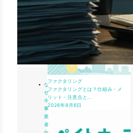
ファクタリング
な
ファクタリングとは？仕組み・メ
ぜ
リット・注意点と...
今、
2026年8月6日
事
業
者
向