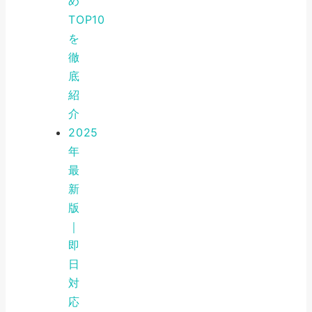
め
TOP10
を
徹
底
紹
介
2025
年
最
新
版
｜
即
日
対
応