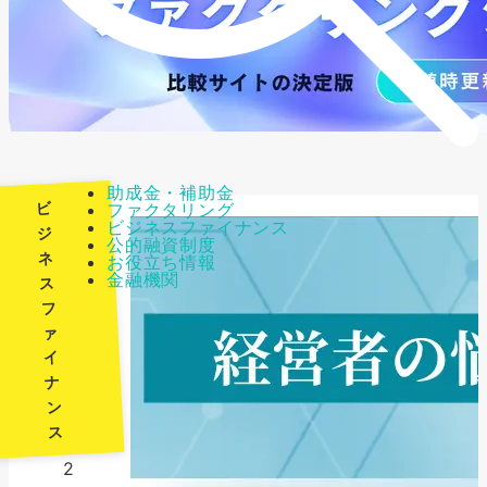
助成金・補助金
ビ
ファクタリング
ビジネスファイナンス
ジ
公的融資制度
ネ
お役立ち情報
最
金融機関
ス
終
フ
更
ァ
新
イ
日：
ナ
ン
2026
ス
年
2