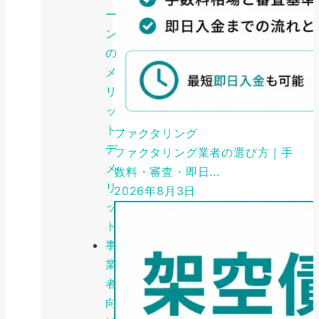
ー
ン
の
メ
リ
ッ
ト・
ファクタリング
デ
ファクタリング業者の選び方｜手
メ
数料・審査・即日...
リ
2026年8月3日
ッ
ト
事
業
者
向