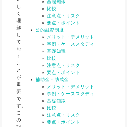
基礎知識
し
比較
く
注意点・リスク
理
要点・ポイント
解
公的融資制度
し
メリット・デメリット
て
事例・ケーススタディ
お
基礎知識
く
比較
こ
注意点・リスク
と
要点・ポイント
が
補助金・助成金
重
メリット・デメリット
要
事例・ケーススタディ
で
基礎知識
す。
比較
こ
注意点・リスク
の
要点・ポイント
記