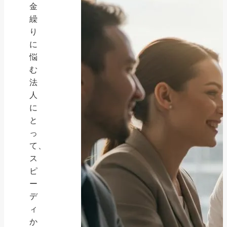
金
繰
り
に
悩
む
法
人
に
と
っ
て、
ス
ピ
ー
デ
ィ
か