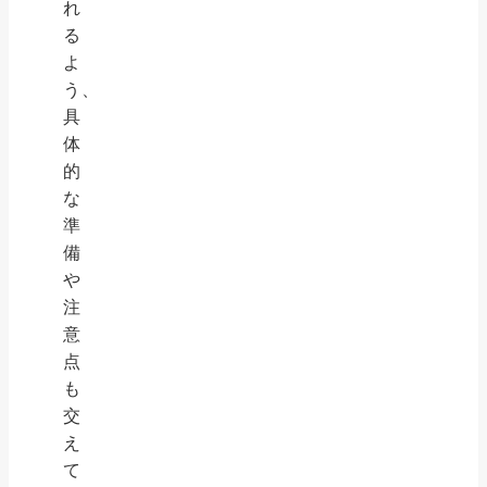
れ
る
よ
う、
具
体
的
な
準
備
や
注
意
点
も
交
え
て