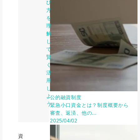
び
方
を
理
解
し
て
賢
く
活
用
し
よ
公的融資制度
う
緊急小口資金とは？制度概要から
審査、返済、他の...
2025/04/02
資