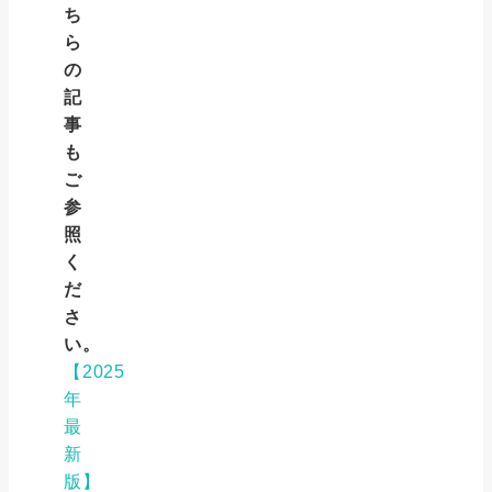
ち
ら
の
記
事
も
ご
参
照
く
だ
さ
い。
【2025
年
最
新
版】