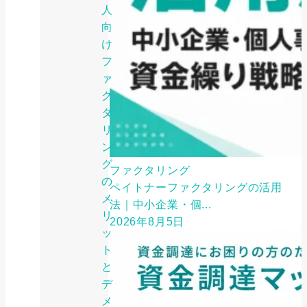
人
向
け
フ
ァ
ク
タ
リ
ン
グ
ファクタリング
の
ペイトナーファクタリングの活用
メ
法｜中小企業・個...
リ
2026年8月5日
ッ
ト
と
デ
メ