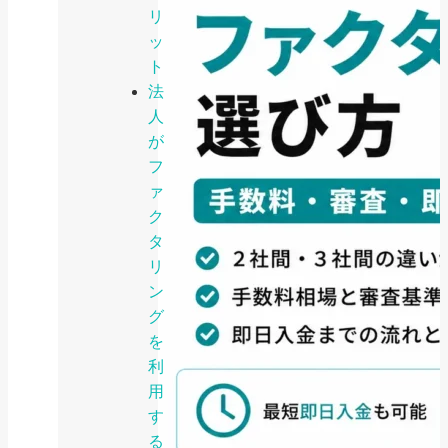
リ
ッ
ト
法
人
が
フ
ァ
ク
タ
リ
ン
グ
を
利
用
す
る