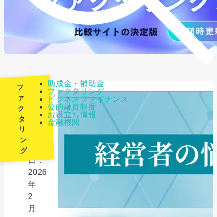
助成金・補助金
フ
ファクタリング
ァ
ビジネスファイナンス
公的融資制度
ク
最
お役立ち情報
タ
金融機関
終
リ
更
ン
新
グ
日：
2026
年
2
月