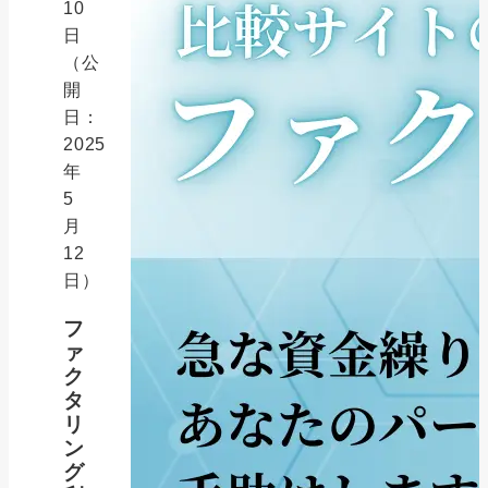
10
日
（公
開
日：
2025
年
5
月
12
日）
フ
ァ
ク
タ
リ
ン
グ