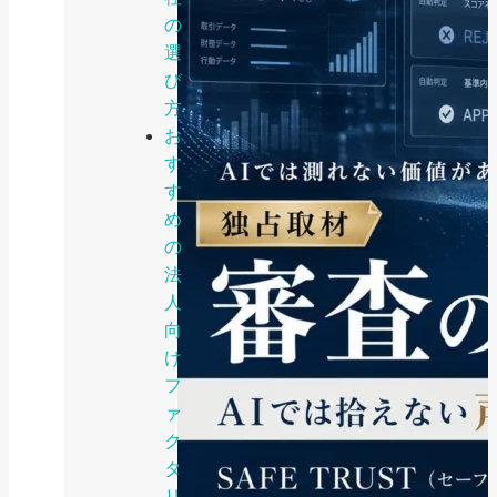
の
選
び
方
お
す
す
め
の
法
人
向
け
フ
ァ
ク
タ
リ