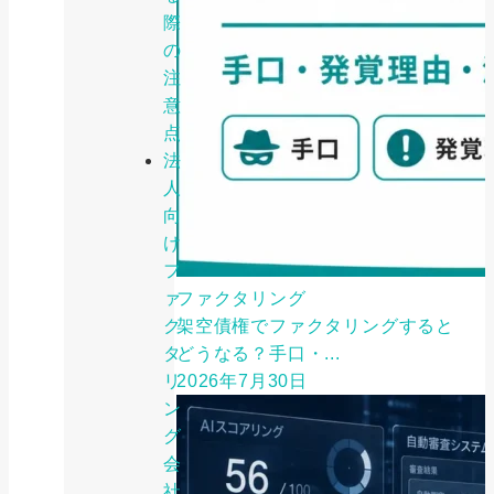
際
の
注
意
点
法
人
向
け
フ
ァ
ファクタリング
ク
架空債権でファクタリングすると
タ
どうなる？手口・...
リ
2026年7月30日
ン
グ
会
社