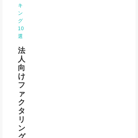
キ
ン
グ
10
選
法
人
向
け
フ
ァ
ク
タ
リ
ン
グ