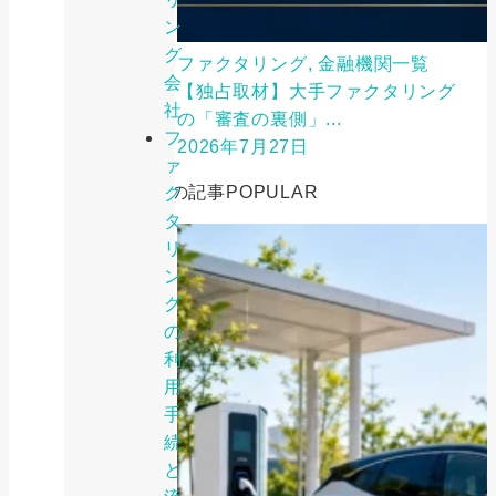
ン
グ
ファクタリング, 金融機関一覧
会
【独占取材】大手ファクタリング
社
の「審査の裏側」...
フ
2026年7月27日
ァ
人気の記事
POPULAR
ク
タ
リ
ン
グ
の
利
用
手
続
と