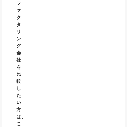
フ
ァ
ク
タ
リ
ン
グ
会
社
を
比
較
し
た
い
方
は、
こ