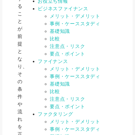
お役立ち情報
る
ビジネスファイナンス
こ
メリット・デメリット
と
事例・ケーススタディ
が
基礎知識
前
比較
提
注意点・リスク
と
要点・ポイント
な
ファイナンス
り、
メリット・デメリット
そ
事例・ケーススタディ
の
基礎知識
条
比較
件
注意点・リスク
や
要点・ポイント
流
ファクタリング
れ
メリット・デメリット
を
事例・ケーススタディ
正