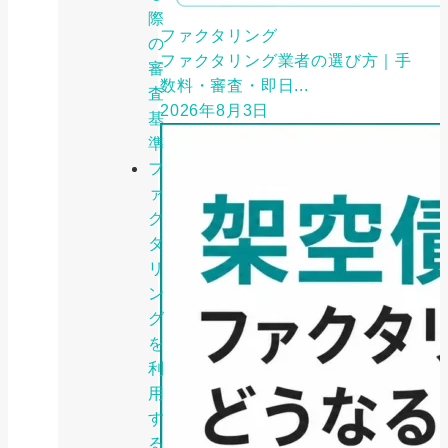
際
ファクタリング
の
ファクタリング業者の選び方｜手
審
数料・審査・即日...
査
2026年8月3日
基
準
フ
ァ
ク
タ
リ
ン
グ
を
利
用
す
る