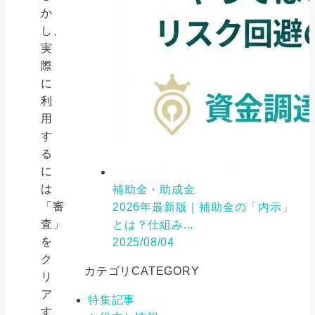
か
し、
実
際
に
利
用
す
る
に
は
補助金・助成金
「審
2026年最新版｜補助金の「内示」
査」
とは？仕組み...
を
2025/08/04
ク
カテゴリ
CATEGORY
リ
ア
特集記事
す