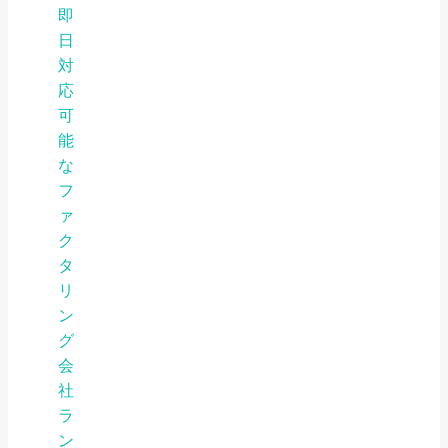
即
日
対
応
可
能
な
フ
ァ
ク
タ
リ
ン
グ
会
社
ラ
ン