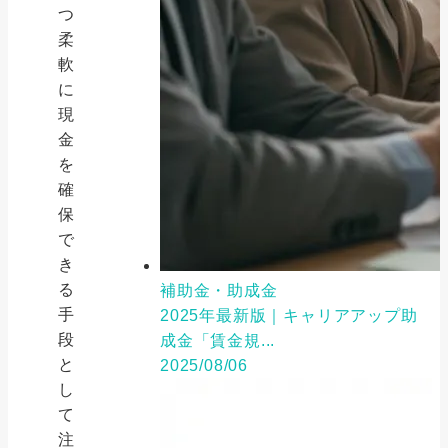
つ
柔
軟
に
現
金
を
確
保
で
き
る
補助金・助成金
手
2025年最新版｜キャリアアップ助
段
成金「賃金規...
と
2025/08/06
し
て
注