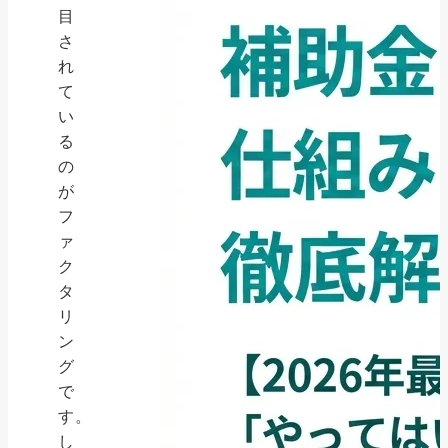
目
さ
れ
て
い
る
の
が
フ
ァ
ク
タ
リ
ン
グ
で
す。
し