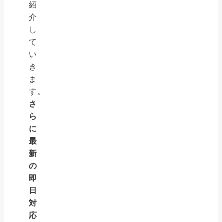
紹
介
し
て
い
き
ま
す。
さ
ら
に
最
新
の
即
日
対
応