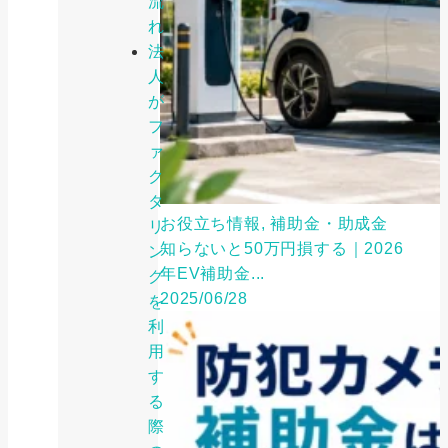
流
れ
法
人
が
フ
ァ
ク
タ
お役立ち情報, 補助金・助成金
リ
知らないと50万円損する｜2026
ン
年EV補助金...
グ
2025/06/28
を
利
用
す
る
際