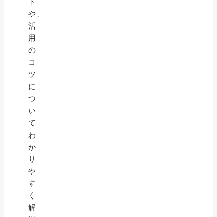
ト
や、
活
用
の
コ
ツ
に
つ
い
て
わ
か
り
や
す
く
解