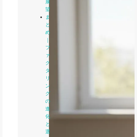
展
望
ま
と
め
｜
フ
ァ
ク
タ
リ
ン
グ
の
進
化
と
選