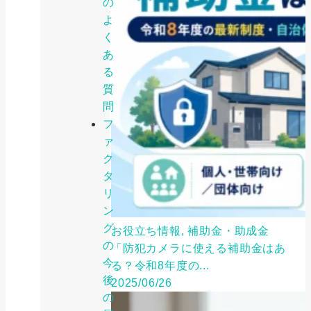
の
よ
く
あ
る
質
問
フ
ァ
ク
タ
リ
ン
グ
お役立ち情報, 補助金・助成金
の
「防犯カメラに使える補助金はあ
今
る？令和8年度の...
後
2025/06/26
の