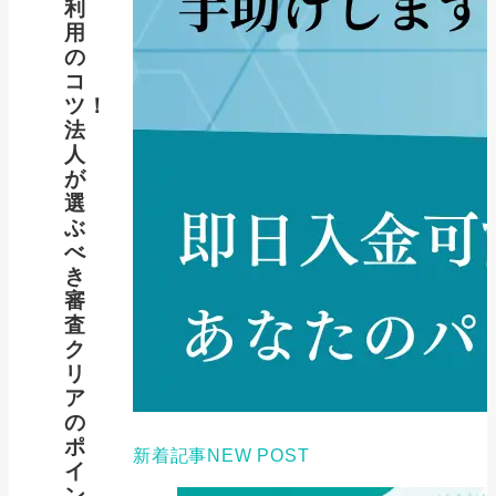
利
用
の
コ
ツ！
法
人
が
選
ぶ
べ
き
審
査
ク
リ
ア
の
ポ
新着記事
NEW POST
イ
ン