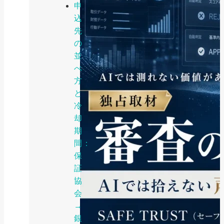
申
込
先
の
並
べ
方
と
冷
却
期
間：
保
証
協
会
→
銀