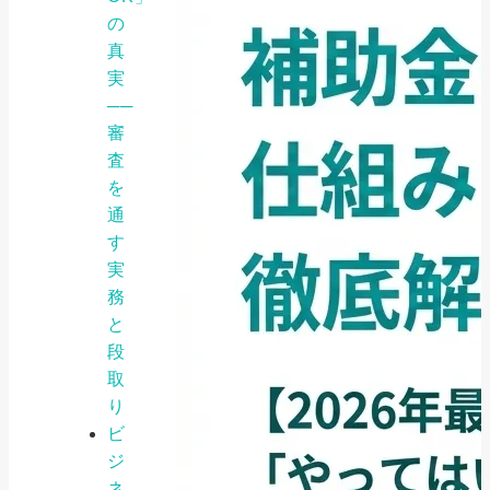
の
真
実
──
審
査
を
通
す
実
務
と
段
取
り
ビ
ジ
ネ