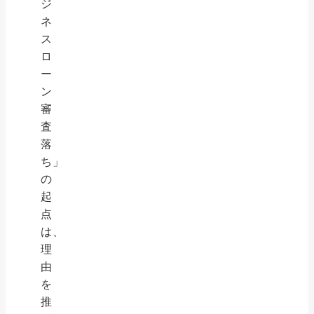
ジ
ネ
ス
ロ
ー
ン
審
査
落
ち」
の
起
点
は、
理
由
を
推