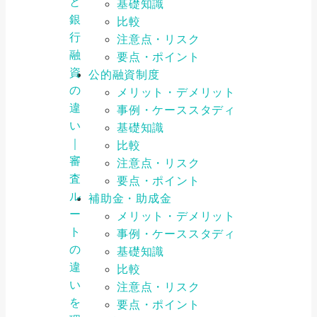
と
基礎知識
銀
比較
行
注意点・リスク
融
要点・ポイント
資
公的融資制度
の
メリット・デメリット
違
事例・ケーススタディ
い
基礎知識
｜
比較
審
注意点・リスク
査
要点・ポイント
ル
補助金・助成金
ー
メリット・デメリット
ト
事例・ケーススタディ
の
基礎知識
違
比較
い
注意点・リスク
を
要点・ポイント