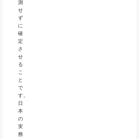
測
せ
ず
に
確
定
さ
せ
る
こ
と
で
す。
日
本
の
実
務