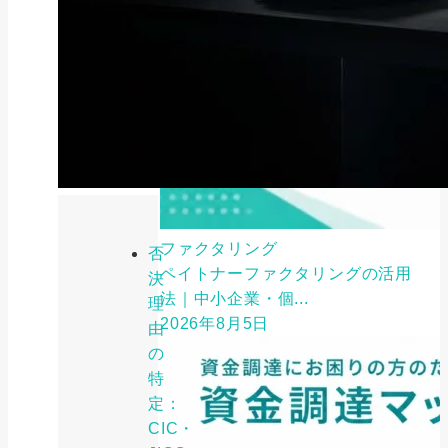
ファクタリング
否
ペイトナーファクタリングの活用
決
法｜中小企業・個...
理
2026年8月5日
由
の
特
定：
CIC・