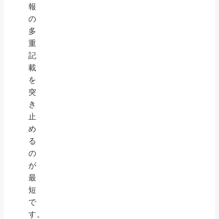
報
の
多
重
記
載
を
突
き
止
め
る
の
が
最
短
で
す。