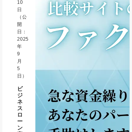
10
日
（公
開
日：
2025
年
9
月
5
日）
ビ
ジ
ネ
ス
ロ
ー
ン