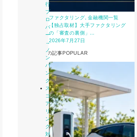
行
プ
ファクタリング, 金融機関一覧
ロ
【独占取材】大手ファクタリング
パ
の「審査の裏側」...
ー
2026年7月27日
→
ノ
人気の記事
POPULAR
ン
バ
ン
ク
ス
コ
ア
リ
ン
グ
対