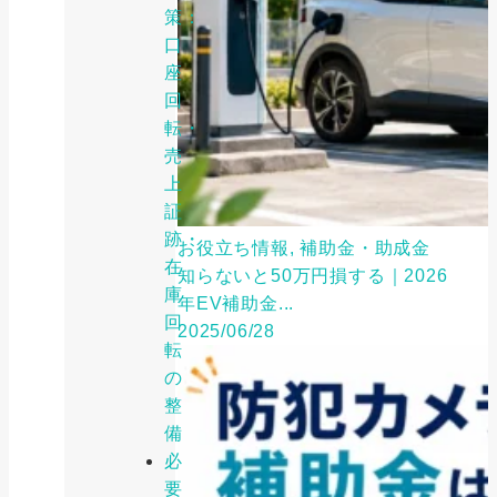
策：
口
座
回
転・
売
上
証
跡・
お役立ち情報, 補助金・助成金
在
知らないと50万円損する｜2026
庫
年EV補助金...
回
2025/06/28
転
の
整
備
必
要