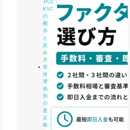
JICC・
KSC
の
開
示
と
読
み
方
否
決
理
由
別
の
是
正：
税・