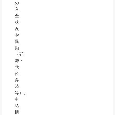
の
入
金
状
況
や
異
動
（延
滞・
代
位
弁
済
等）、
申
込
情