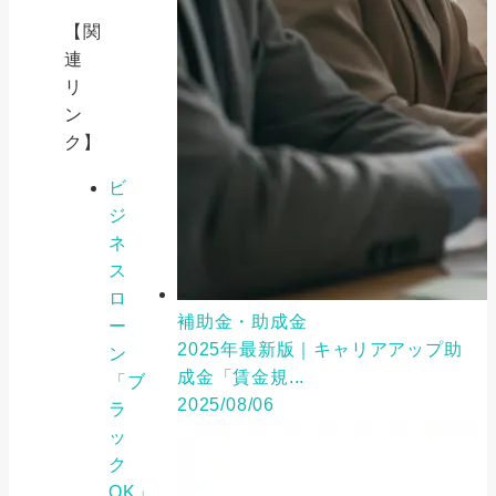
【関
連
リ
ン
ク】
ビ
ジ
ネ
ス
ロ
補助金・助成金
ー
2025年最新版｜キャリアアップ助
ン
成金「賃金規...
「ブ
2025/08/06
ラ
ッ
ク
OK」