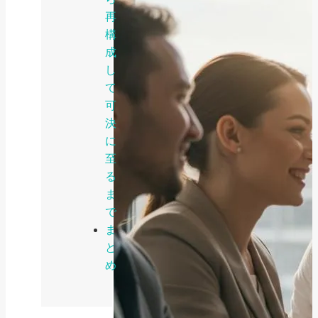
再
構
成
し
て
可
決
に
至
る
ま
で
ま
と
め