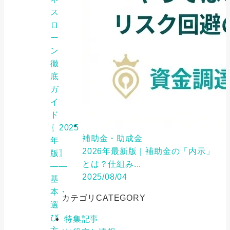
ス
ロ
ー
ン
徹
底
ガ
イ
ド
〖2025
補助金・助成金
年
2026年最新版｜補助金の「内示」
版〗
とは？仕組み...
――
2025/08/04
基
本・
カテゴリ
CATEGORY
選
び
特集記事