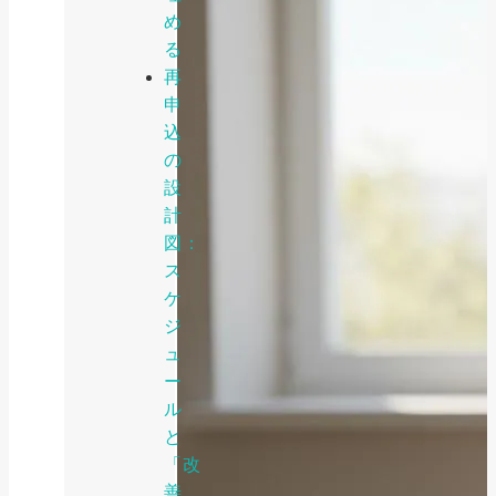
め
る
再
申
込
の
設
計
図：
ス
ケ
ジ
ュ
ー
ル
と
「改
善