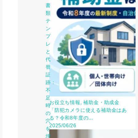
書
類
テ
ン
プ
レ
と
代
替
証
跡：
不
足
お役立ち情報, 補助金・助成金
時
「防犯カメラに使える補助金はあ
の
る？令和8年度の...
穴
2025/06/26
を
埋