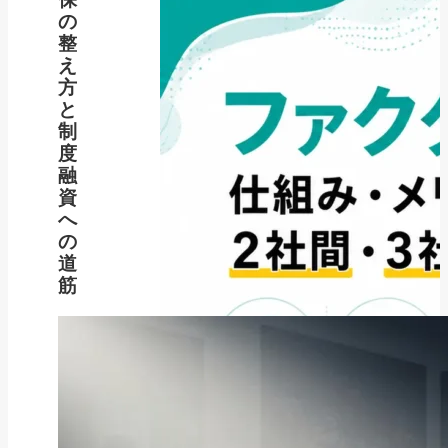
の
整
え
方
と
制
度
融
資
へ
の
道
筋