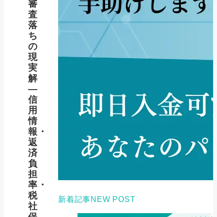
審
査
落
ち
の
現
実
解
―
信
用
情
報・
返
済
負
担
率・
税
新着記事
NEW POST
社
保