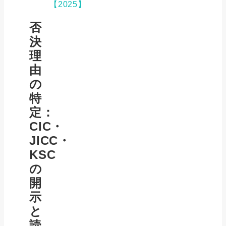
【2025】
否
決
理
由
の
特
定：
CIC・
JICC・
KSC
の
開
示
と
読