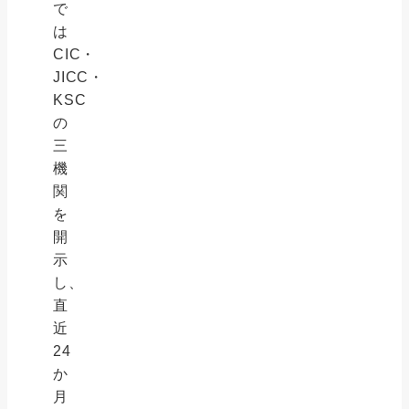
で
は
CIC・
JICC・
KSC
の
三
機
関
を
開
示
し、
直
近
24
か
月