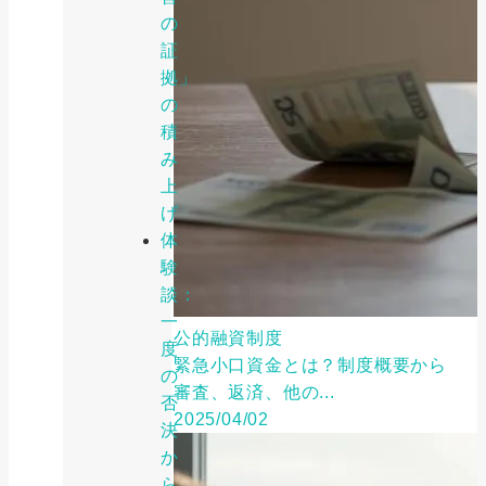
の
証
拠」
の
積
み
上
げ
体
験
談：
一
公的融資制度
度
緊急小口資金とは？制度概要から
の
審査、返済、他の...
否
2025/04/02
決
か
ら