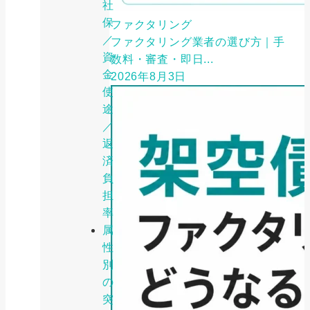
社
保
ファクタリング
／
ファクタリング業者の選び方｜手
資
数料・審査・即日...
金
2026年8月3日
使
途
／
返
済
負
担
率
属
性
別
の
突