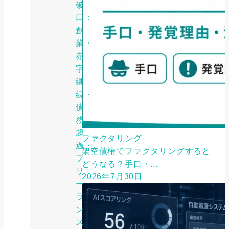
破
口：
創
業・
赤
字
継
続・
債
務
超
ファクタリング
過・
架空債権でファクタリングすると
フ
どうなる？手口・...
リ
2026年7月30日
ー
ラ
ン
ス