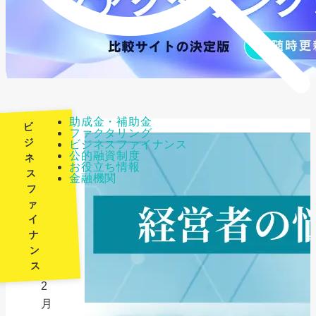
助成金・補助金
ビ
ファクタリング
ジ
ビジネスファイナンス
公的融資制度
ネ
最
お役立ち情報
ス
金融機関
終
フ
更
ァ
新
イ
日：
ナ
ン
2026
ス
年
2
月