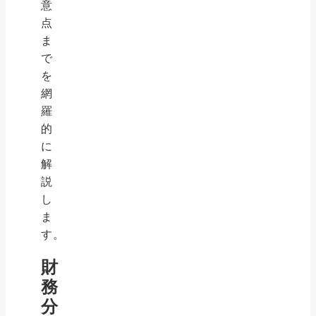
意
点
ま
で
を
網
羅
的
に
解
説
し
ま
す。
財
務
分