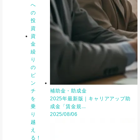
へ
の
投
資
資
金
繰
り
の
ピ
ン
チ
補助金・助成金
を
2025年最新版｜キャリアアップ助
乗
成金「賃金規...
り
2025/08/06
越
え
る！