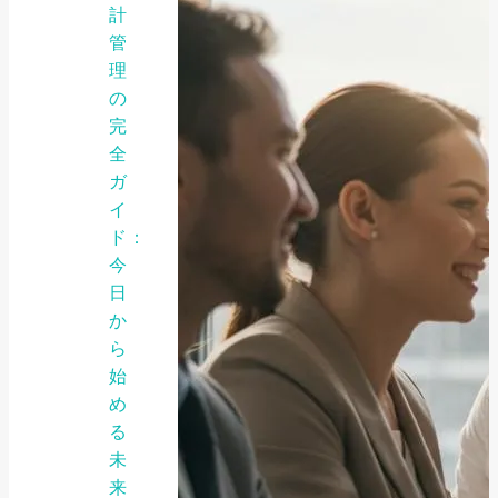
計
管
理
の
完
全
ガ
イ
ド：
今
日
か
ら
始
め
る
未
来