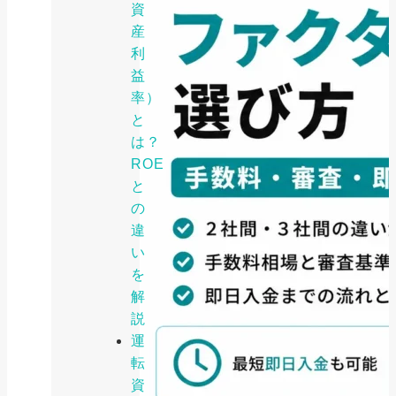
資
産
利
益
率）
と
は？
ROE
と
の
違
い
を
解
説
運
転
資