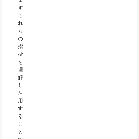
す。
こ
れ
ら
の
指
標
を
理
解
し
活
用
す
る
こ
と