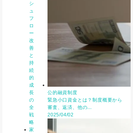
シ
ュ
フ
ロ
ー
改
善
と
持
続
的
成
長
公的融資制度
の
緊急小口資金とは？制度概要から
全
審査、返済、他の...
戦
2025/04/02
略
家