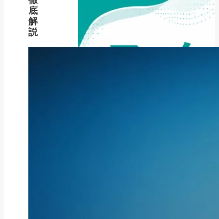
底
解
説