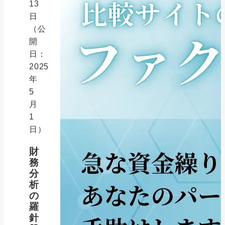
13
日
（公
開
日：
2025
年
5
月
1
日）
財
務
分
析
の
羅
針