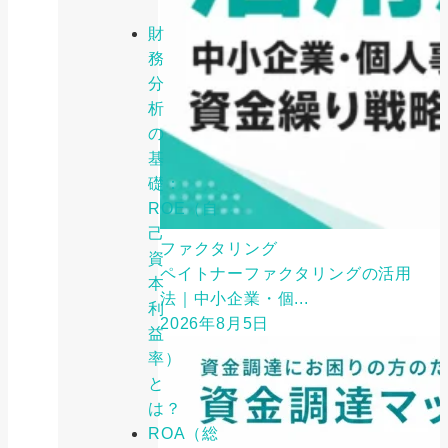
財
務
分
析
の
基
礎：
ROE（自
己
ファクタリング
資
ペイトナーファクタリングの活用
本
法｜中小企業・個...
利
2026年8月5日
益
率）
と
は？
ROA（総