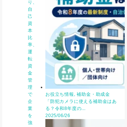
り、
自
己
資
本
比
率、
運
転
資
金
管
理
で
お役立ち情報, 補助金・助成金
企
「防犯カメラに使える補助金はあ
業
る？令和8年度の...
を
2025/06/26
強