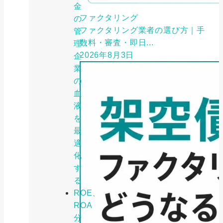
金
ファクタリング
の
ファクタリング業者の選び方｜手
管
数料・審査・即日...
理：
2026年8月3日
企
業
の
血
液
を
最
適
化
す
る
ROE、
ROA
分