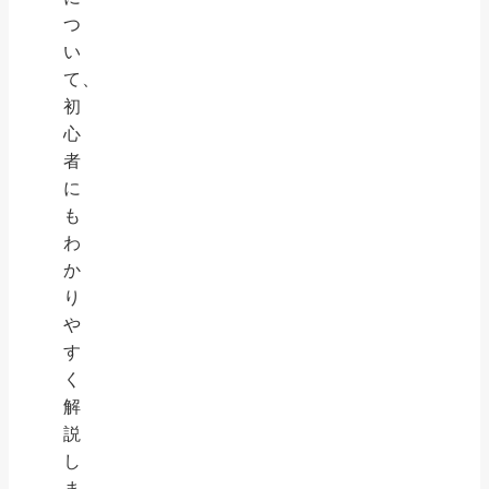
つ
い
て、
初
心
者
に
も
わ
か
り
や
す
く
解
説
し
ま