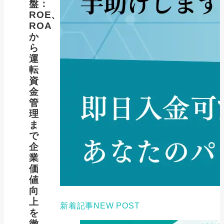
盤：
ROE、
ROA
か
ら
運
転
資
金
管
理
ま
で
企
業
価
値
向
上
新着記事
NEW POST
を
徹