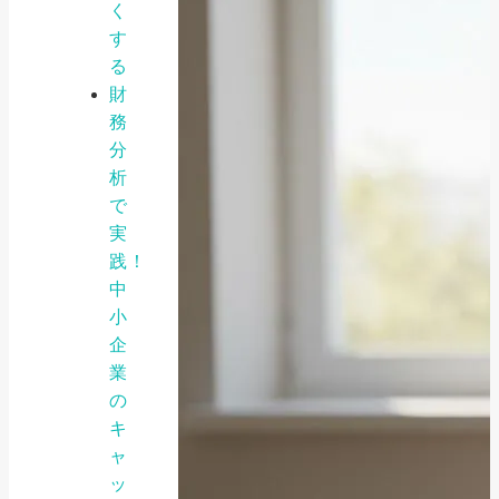
く
す
る
財
務
分
析
で
実
践！
中
小
企
業
の
キ
ャ
ッ