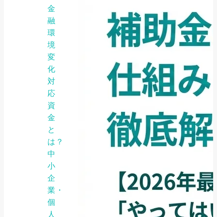
金
融
環
境
変
化
対
応
資
金
と
は？
中
小
企
業・
個
人