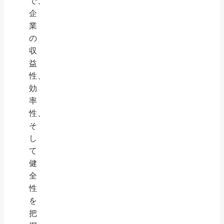
で、
企
業
の
収
益
性、
効
率
性、
そ
し
て
健
全
性
を
把