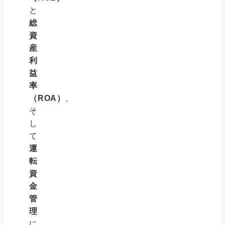
と
総
資
産
利
益
率
（ROA）
、
そ
し
て
運
転
資
金
管
理
に