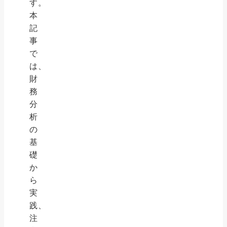
す。
本
記
事
で
は、
財
務
分
析
の
基
礎
か
ら
実
践、
注