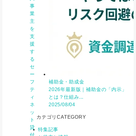
事
業
主
を
支
援
す
る
セ
ー
フ
補助金・助成金
テ
2026年最新版｜補助金の「内示」
ィ
とは？仕組み...
ネ
2025/08/04
ッ
カテゴリ
CATEGORY
ト
貸
特集記事
付