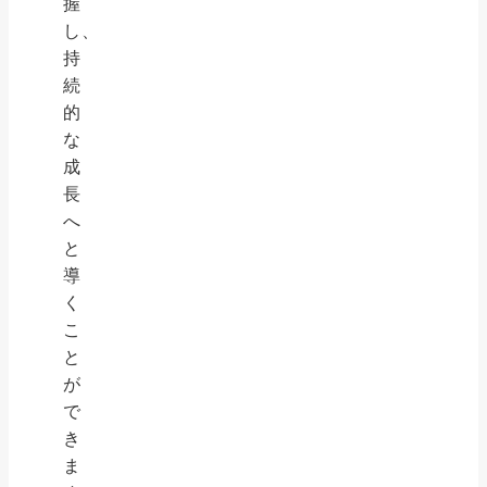
握
し、
持
続
的
な
成
長
へ
と
導
く
こ
と
が
で
き
ま