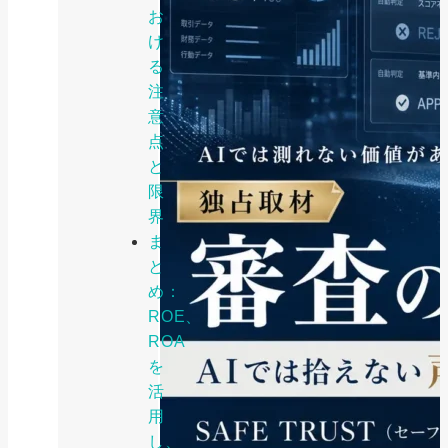
お
け
る
注
意
点
と
限
界
ま
と
め：
ROE、
ROA
を
活
用
し、