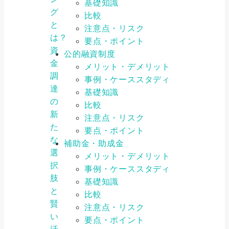
基礎知識
グ
比較
と
注意点・リスク
は？
要点・ポイント
資
公的融資制度
金
メリット・デメリット
調
事例・ケーススタディ
達
基礎知識
の
比較
新
注意点・リスク
た
要点・ポイント
な
補助金・助成金
選
メリット・デメリット
択
事例・ケーススタディ
肢
基礎知識
と
比較
賢
注意点・リスク
い
要点・ポイント