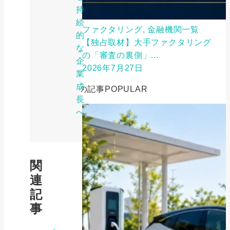
持
続
ファクタリング, 金融機関一覧
的
【独占取材】大手ファクタリング
な
の「審査の裏側」...
企
2026年7月27日
業
成
人気の記事
POPULAR
長
へ
関
連
記
事