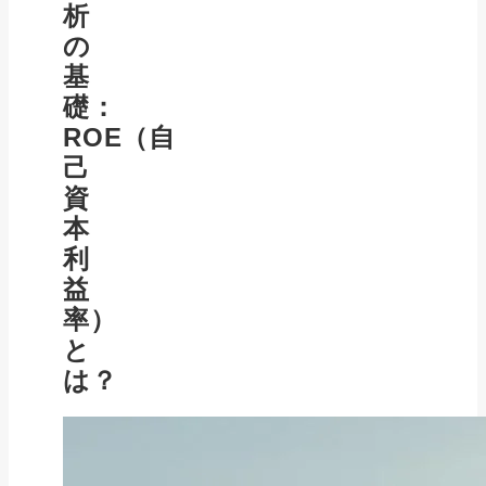
析
の
基
礎：
ROE（自
己
資
本
利
益
率）
と
は？