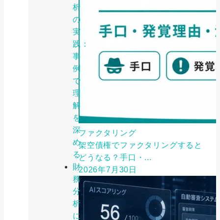
析
の
実
践：
事
例
で
理
解
を
深
ファクタリング
め
架空債権でファクタリングすると
る
どうなる？手口・...
財
2026年7月30日
務
分
析
に