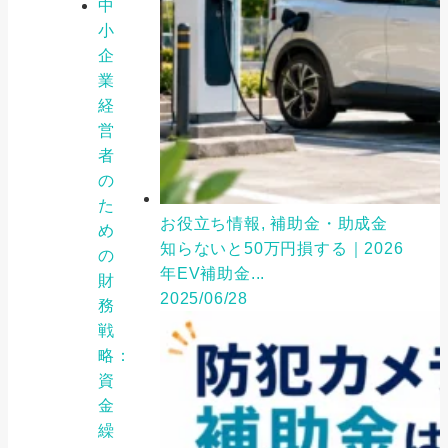
中
小
企
業
経
営
者
の
た
お役立ち情報, 補助金・助成金
め
知らないと50万円損する｜2026
の
年EV補助金...
財
2025/06/28
務
戦
略：
資
金
繰