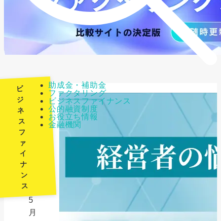
助成金・補助金
ビ
ファクタリング
ジ
ビジネスファイナンス
公的融資制度
ネ
最
お役立ち情報
ス
金融機関
終
フ
更
ァ
新
イ
日：
ナ
ン
2026
ス
年
5
月