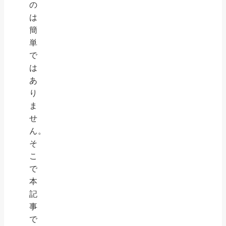
の
は
簡
単
で
は
あ
り
ま
せ
ん。
そ
こ
で
本
記
事
で