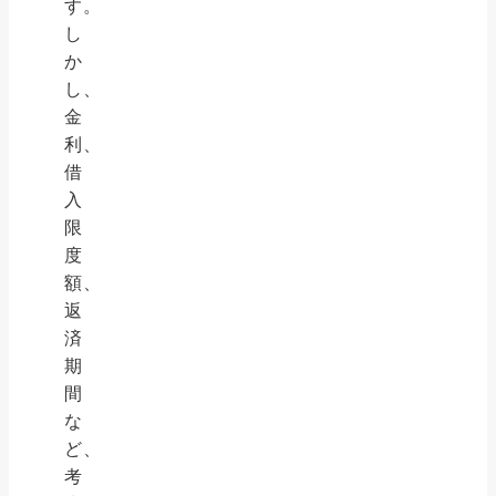
す。
し
か
し、
金
利、
借
入
限
度
額、
返
済
期
間
な
ど、
考