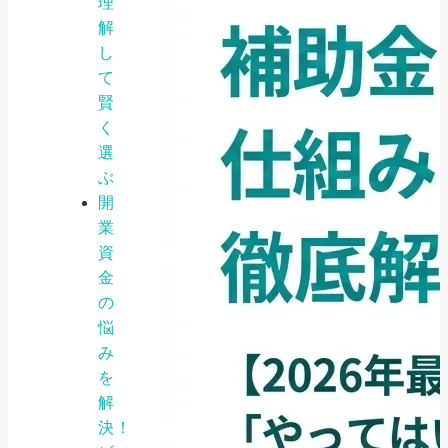
理
解
し
て
賢
く
選
ぶ
開
業
資
金
の
悩
み
を
解
決！