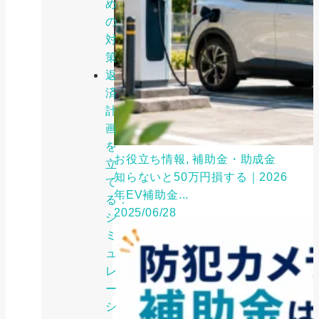
め
の
対
策
返
済
計
画
を
お役立ち情報, 補助金・助成金
立
知らないと50万円損する｜2026
て
年EV補助金...
る：
2025/06/28
シ
ミ
ュ
レ
ー
シ