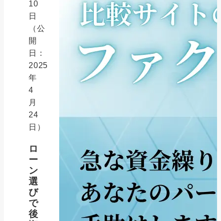
10
日
（公
開
日：
2025
年
4
月
24
日）
ロ
ー
ン
選
び
で
後