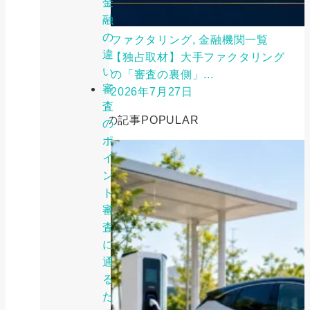
金
融
の
ファクタリング, 金融機関一覧
違
【独占取材】大手ファクタリング
い
の「審査の裏側」...
審
2026年7月27日
査
人気の記事
POPULAR
の
ポ
イ
ン
ト：
審
査
に
通
る
た