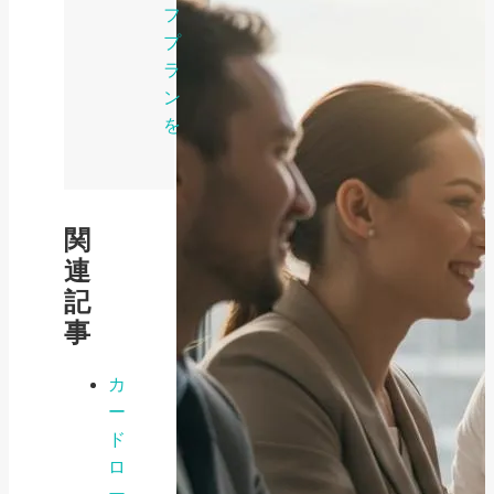
フ
プ
ラ
ン
を
関
連
記
事
カ
ー
ド
ロ