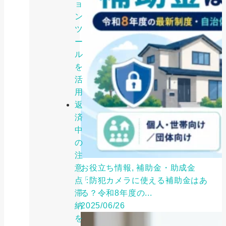
ョ
ン
ツ
ー
ル
を
活
用
返
済
中
の
注
意
お役立ち情報, 補助金・助成金
点：
「防犯カメラに使える補助金はあ
滞
る？令和8年度の...
納
2025/06/26
を