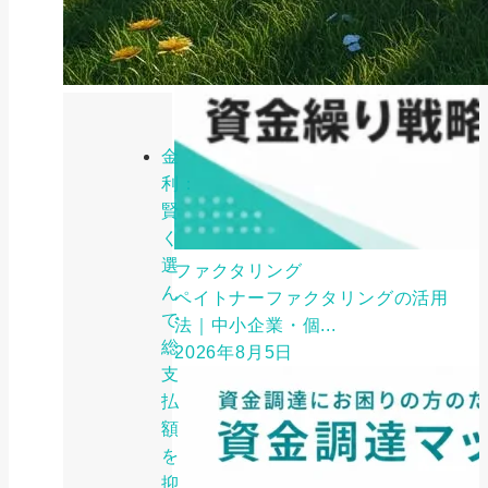
金
利：
賢
く
選
ファクタリング
ん
ペイトナーファクタリングの活用
で
法｜中小企業・個...
総
2026年8月5日
支
払
額
を
抑