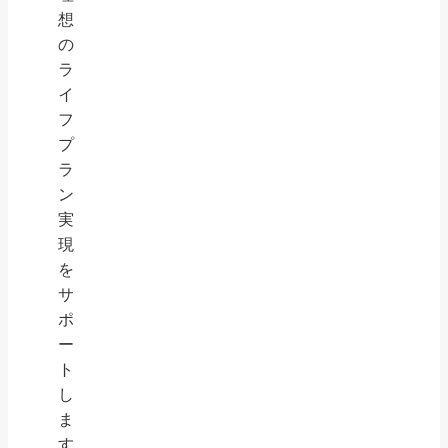
想
の
ラ
イ
フ
プ
ラ
ン
実
現
を
サ
ポ
ー
ト
し
ま
す。