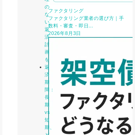
の
ファクタリング
な
ファクタリング業者の選び方｜手
い
数料・審査・即日...
返
2026年8月3日
済
計
画
を
返
済
期
間：
長
期
vs
短
期、
ど