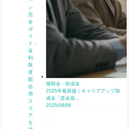
ー
ン
完
全
ガ
イ
ド：
金
利、
限
度
額、
補助金・助成金
信
2025年最新版｜キャリアアップ助
用
成金「賃金規...
ス
2025/08/06
コ
ア
を