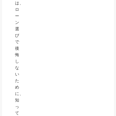
は、
ロ
ー
ン
選
び
で
後
悔
し
な
い
た
め
に、
知
っ
て