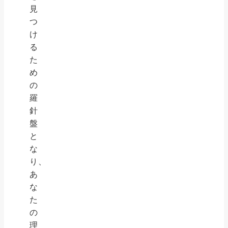
見
つ
け
る
た
め
の
羅
針
盤
と
な
り、
あ
な
た
の
理