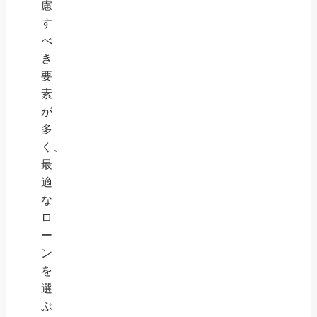
慮
す
べ
き
要
素
が
多
く、
最
適
な
ロ
ー
ン
を
選
ぶ