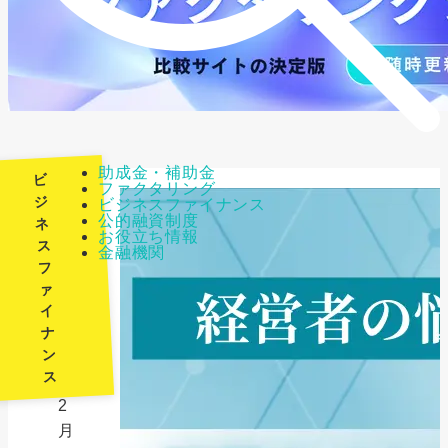
助成金・補助金
ビ
ファクタリング
ジ
ビジネスファイナンス
公的融資制度
ネ
最
お役立ち情報
ス
金融機関
終
フ
更
ァ
新
イ
日：
ナ
ン
2026
ス
年
2
月