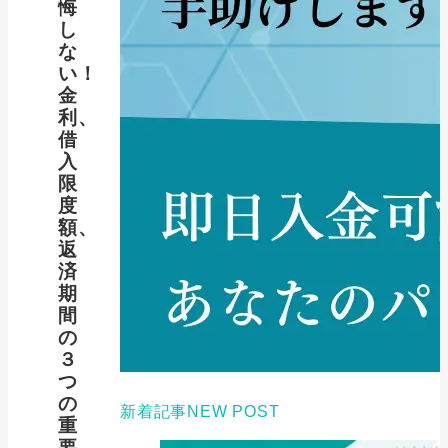
悔
し
な
い！
金
利、
借
入
限
度
額、
返
済
期
間
の
３
つ
の
新着記事
NEW POST
重
要