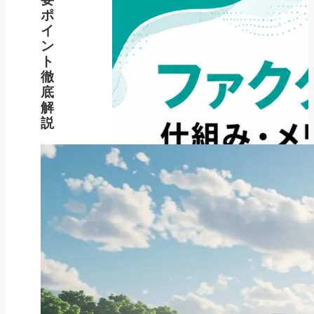
ポ
イ
ン
ト
徹
底
解
説