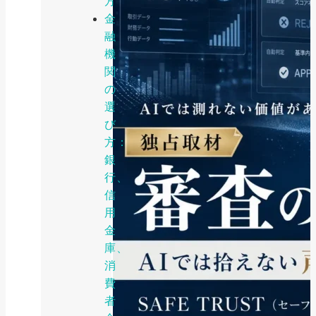
方
金
融
機
関
の
選
び
方：
銀
行、
信
用
金
庫、
消
費
者