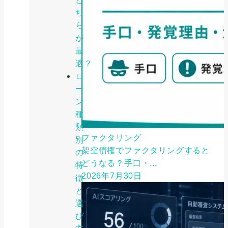
ち
ら
が
最
適？
ロ
ー
ン
種
類
ファクタリング
別
架空債権でファクタリングすると
の
どうなる？手口・...
特
2026年7月30日
徴
と
選
び