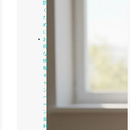
防
ぐ
た
め
に
お
得
な
情
報：
キ
ャ
ン
ペ
ー
ン、
金
利