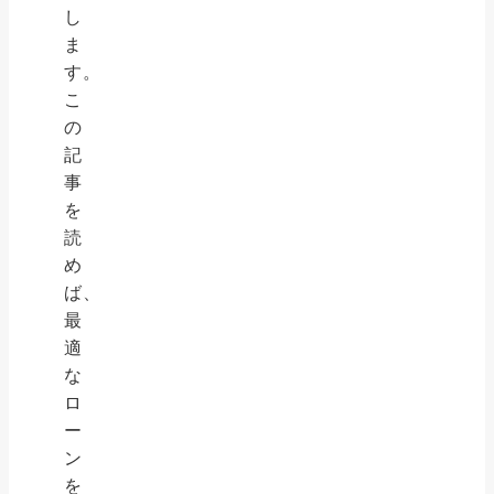
し
ま
す。
こ
の
記
事
を
読
め
ば、
最
適
な
ロ
ー
ン
を