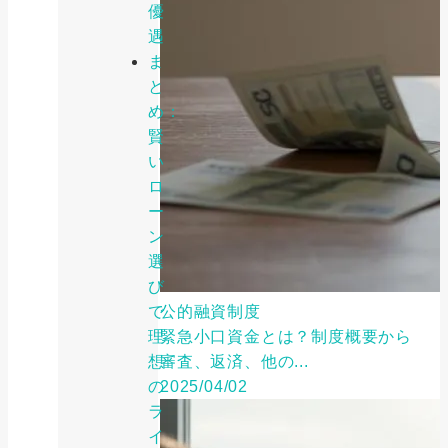
優
遇
ま
と
め：
賢
い
ロ
ー
ン
選
び
で
公的融資制度
理
緊急小口資金とは？制度概要から
想
審査、返済、他の...
の
2025/04/02
ラ
イ