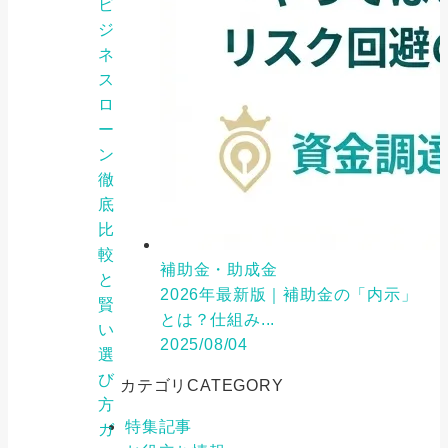
ビ
ジ
ネ
ス
ロ
ー
ン
徹
底
比
較
補助金・助成金
と
2026年最新版｜補助金の「内示」
賢
とは？仕組み...
い
2025/08/04
選
び
カテゴリ
CATEGORY
方
特集記事
ガ