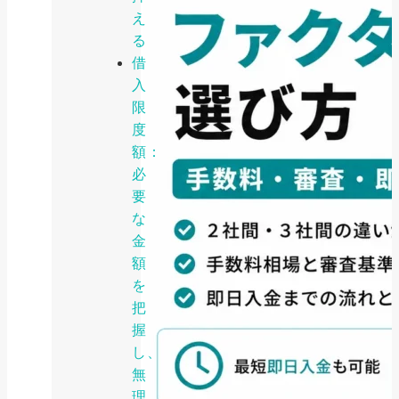
え
る
借
入
限
度
額：
必
要
な
金
額
を
把
握
し、
無
理