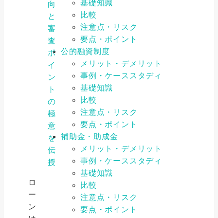
基礎知識
向
比較
と
注意点・リスク
審
要点・ポイント
査
公的融資制度
ポ
メリット・デメリット
イ
事例・ケーススタディ
ン
基礎知識
ト
比較
の
注意点・リスク
極
要点・ポイント
意
補助金・助成金
を
メリット・デメリット
伝
事例・ケーススタディ
授
基礎知識
ロ
比較
ー
注意点・リスク
ン
要点・ポイント