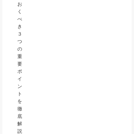
お
く
べ
き
３
つ
の
重
要
ポ
イ
ン
ト
を
徹
底
解
説