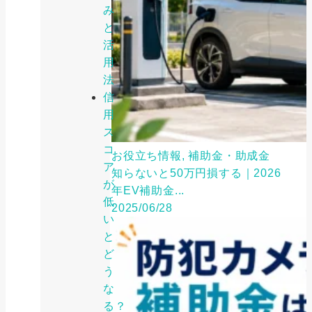
み
と
活
用
法
信
用
ス
コ
お役立ち情報, 補助金・助成金
ア
知らないと50万円損する｜2026
が
年EV補助金...
低
2025/06/28
い
と
ど
う
な
る？