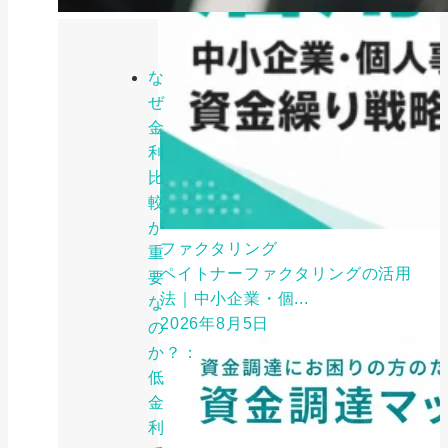
な
ぜ
金
利
比
較
が
ファクタリング
重
ペイトナーファクタリングの活用
要
法｜中小企業・個...
な
2026年8月5日
の
か？：
低
金
利