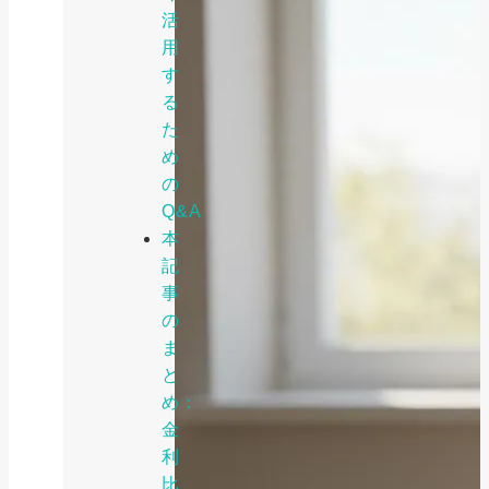
活
用
す
る
た
め
の
Q&A
本
記
事
の
ま
と
め：
金
利
比