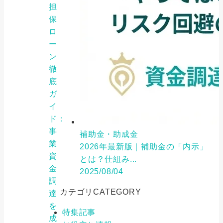
担
保
ロ
ー
ン
徹
底
ガ
イ
ド：
事
補助金・助成金
業
2026年最新版｜補助金の「内示」
資
とは？仕組み...
金
2025/08/04
調
カテゴリ
CATEGORY
達
を
特集記事
成