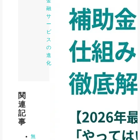
金
融
サ
ー
ビ
ス
の
進
化
関
連
記
事
無