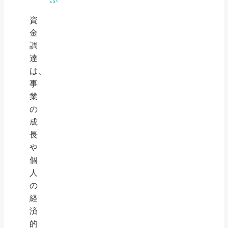
資
金
調
達
は、
事
業
の
成
長
や
個
人
の
経
済
的