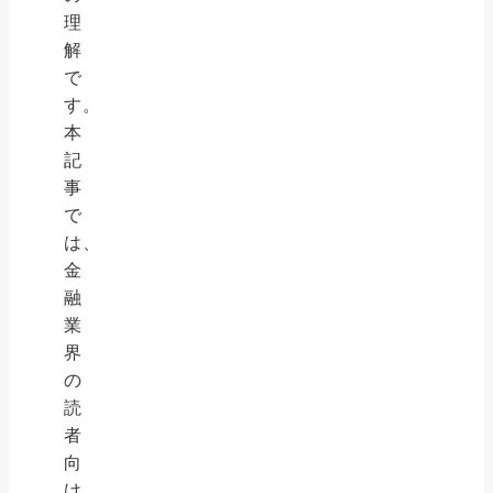
理
解
で
す。
本
記
事
で
は、
金
融
業
界
の
読
者
向
け