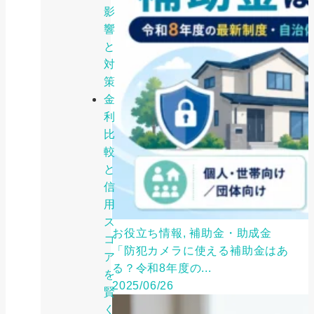
影
響
と
対
策
金
利
比
較
と
信
用
ス
お役立ち情報, 補助金・助成金
コ
「防犯カメラに使える補助金はあ
ア
る？令和8年度の...
を
2025/06/26
賢
く