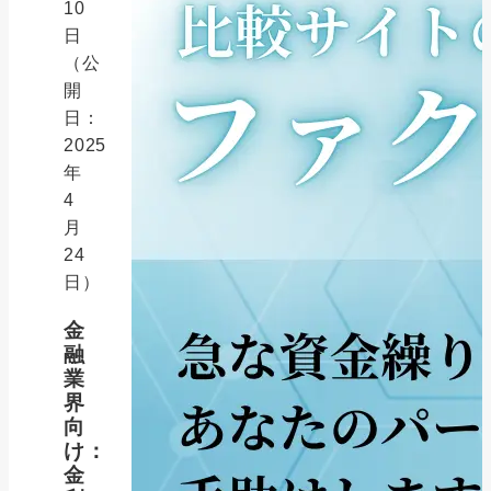
10
日
（公
開
日：
2025
年
4
月
24
日）
金
融
業
界
向
け：
金