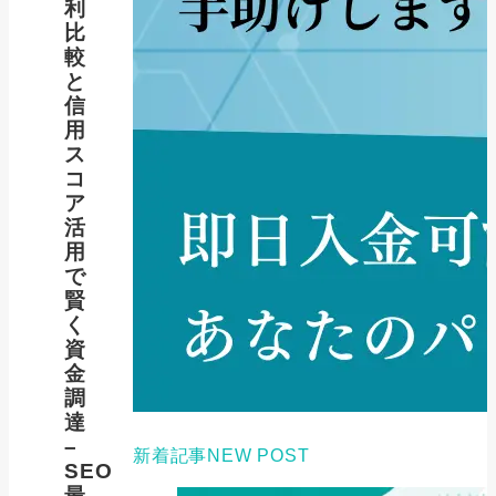
利
比
較
と
信
用
ス
コ
ア
活
用
で
賢
く
資
金
調
達
–
新着記事
NEW POST
SEO
最