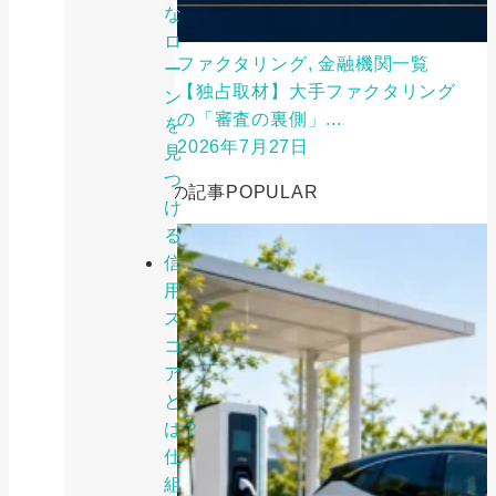
な
ロ
ファクタリング, 金融機関一覧
ー
【独占取材】大手ファクタリング
ン
の「審査の裏側」...
を
2026年7月27日
見
つ
人気の記事
POPULAR
け
る
信
用
ス
コ
ア
と
は？
仕
組