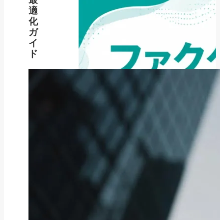
適
化
ガ
イ
ド