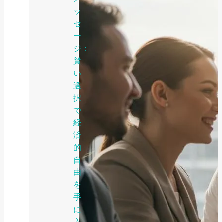
ッ
セ
ー
ジ：
賢
い
選
択
で
経
済
的
自
由
を
手
に
入