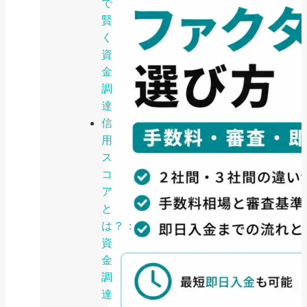
で
賢
く
資
金
調
達
信
用
ス
コ
ア
と
は？：
資
金
調
達