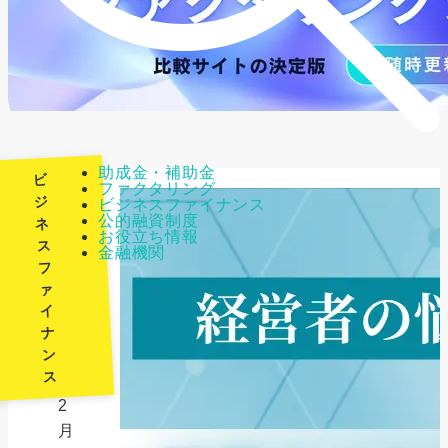
助成金・補助金
ビ
ファクタリング
ジ
ビジネスファイナンス
公的融資制度
ネ
最
お役立ち情報
ス
金融機関
終
フ
更
ァ
新
イ
日：
ナ
ン
2026
ス
年
2
月