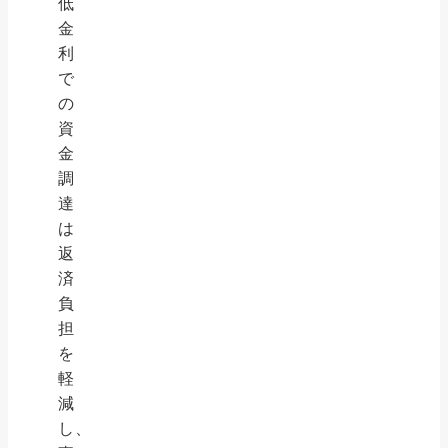
低
金
利
で
の
資
金
調
達
は
返
済
負
担
を
軽
減
し、