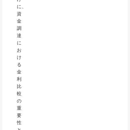
に、
資
金
調
達
に
お
け
る
金
利
比
較
の
重
要
性
と