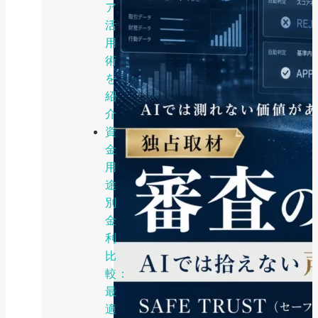
ア
活
用
術
を
紹
介
資
金
用
途
別
金
利
比
較：
最
適