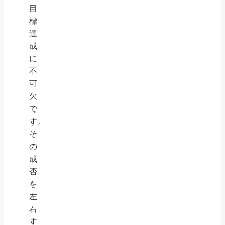
目
標
達
成
に
不
可
欠
で
す。
そ
の
成
否
を
左
右
す