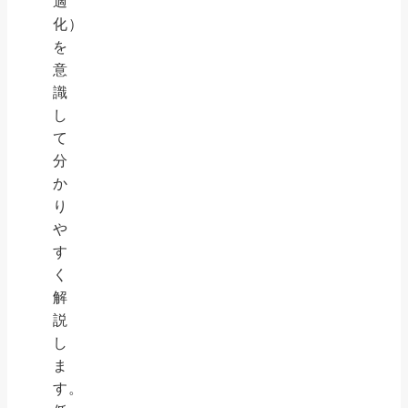
適
化）
を
意
識
し
て
分
か
り
や
す
く
解
説
し
ま
す。