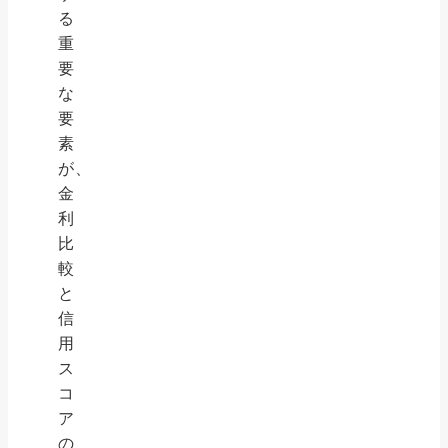
る
重
要
な
要
素
が、
金
利
比
較
と
信
用
ス
コ
ア
の