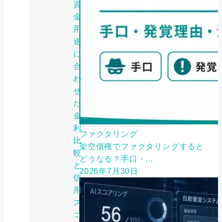
資
金
用
途
に
合
わ
せ
た
金
利
ファクタリング
比
架空債権でファクタリングすると
較
どうなる？手口・...
と
2026年7月30日
信
用
ス
コ