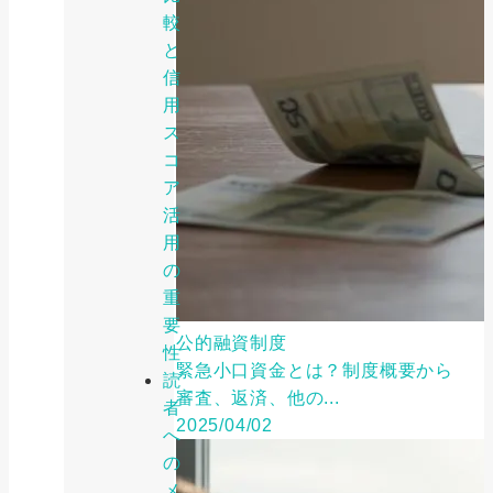
較
と
信
用
ス
コ
ア
活
用
の
重
要
公的融資制度
性
緊急小口資金とは？制度概要から
読
審査、返済、他の...
者
2025/04/02
へ
の
メ