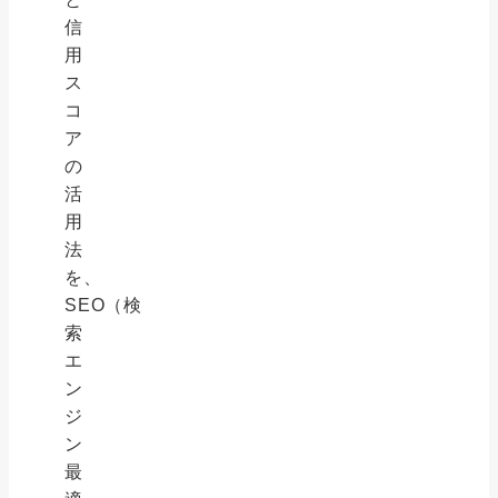
信
用
ス
コ
ア
の
活
用
法
を、
SEO（検
索
エ
ン
ジ
ン
最