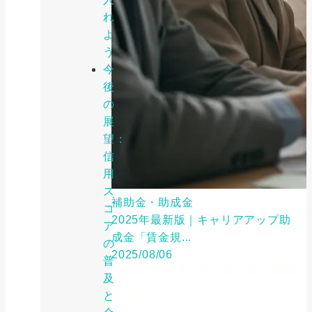
れ
よ
う
今
後
の
展
望：
信
用
ス
補助金・助成金
コ
2025年最新版｜キャリアアップ助
ア
成金「賃金規...
の
2025/08/06
普
及
と