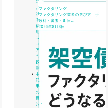
に
お
ファクタリング
け
ファクタリング業者の選び方｜手
る
数料・審査・即日...
信
2026年8月3日
用
ス
コ
ア
の
役
割
本
記
事
の
目
的：