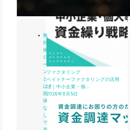
無
担
保
ロ
ー
ン
ファクタリング
と
ペイトナーファクタリングの活用
は？
法｜中小企業・個...
担
2026年8月5日
保
な
し
で
資