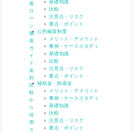
基礎知識
復
比較
ロ
注意点・リスク
ー
要点・ポイント
ン
公的融資制度
徹
メリット・デメリット
底
事例・ケーススタディ
ガ
基礎知識
イ
比較
ド：
注意点・リスク
金
要点・ポイント
利
補助金・助成金
比
メリット・デメリット
較
事例・ケーススタディ
か
基礎知識
ら
比較
信
注意点・リスク
用
要点・ポイント
ス