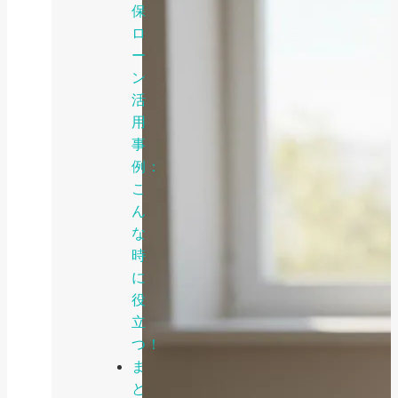
保
ロ
ー
ン
活
用
事
例：
こ
ん
な
時
に
役
立
つ！
ま
と