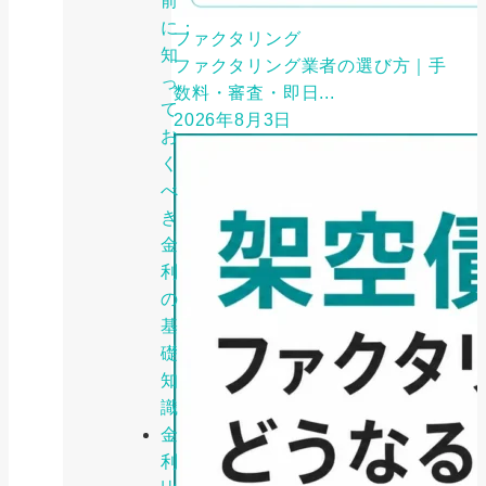
前
に：
ファクタリング
知
ファクタリング業者の選び方｜手
っ
数料・審査・即日...
て
2026年8月3日
お
く
べ
き
金
利
の
基
礎
知
識
金
利