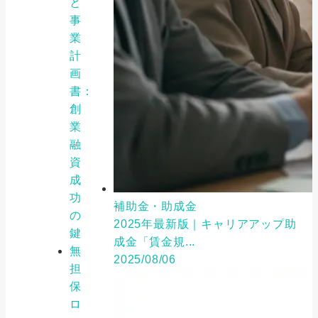
と
事
業
計
画
書：
創
業
融
資
成
功
補助金・助成金
の
2025年最新版｜キャリアアップ助
鍵
成金「賃金規...
無
2025/08/06
担
保
ロ