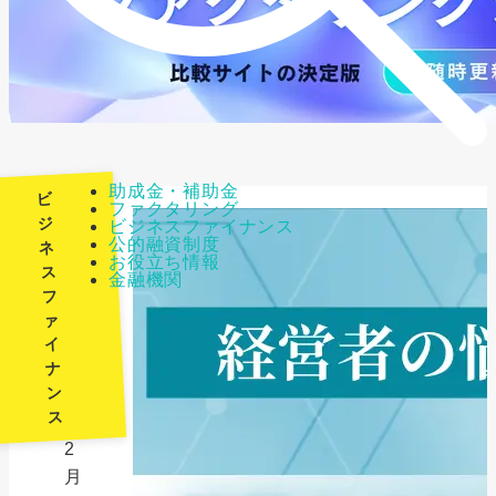
助成金・補助金
ビ
ファクタリング
ジ
ビジネスファイナンス
公的融資制度
ネ
最
お役立ち情報
ス
金融機関
終
フ
更
ァ
新
イ
日：
ナ
ン
2026
ス
年
2
月