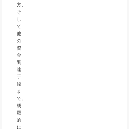
方、
そ
し
て
他
の
資
金
調
達
手
段
ま
で、
網
羅
的
に