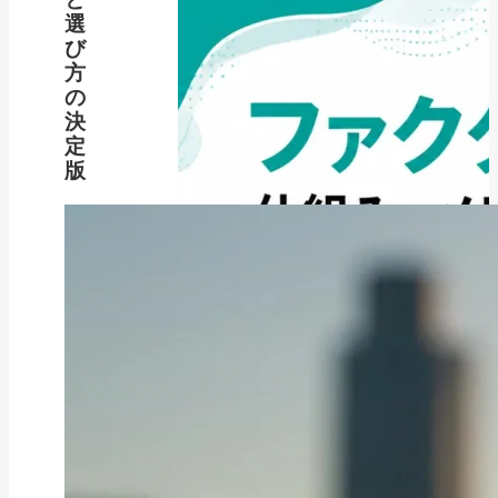
選
び
方
の
決
定
版