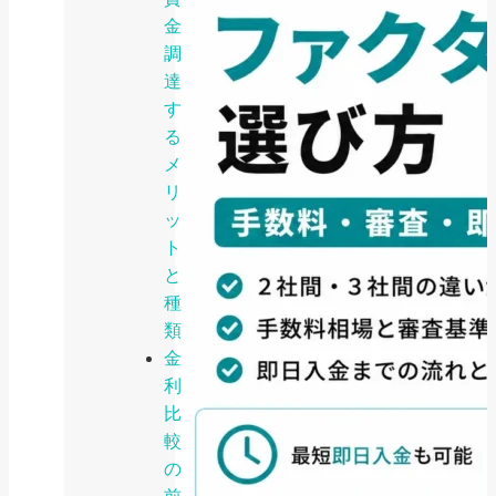
金
調
達
す
る
メ
リ
ッ
ト
と
種
類
金
利
比
較
の