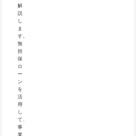
解
説
し
ま
す。
無
担
保
ロ
ー
ン
を
活
用
し
て、
事
業