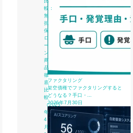
比
較：
無
担
保
ロ
ー
ン
商
品
徹
ファクタリング
底
架空債権でファクタリングすると
比
どうなる？手口・...
較
2026年7月30日
（2025
年
4
月