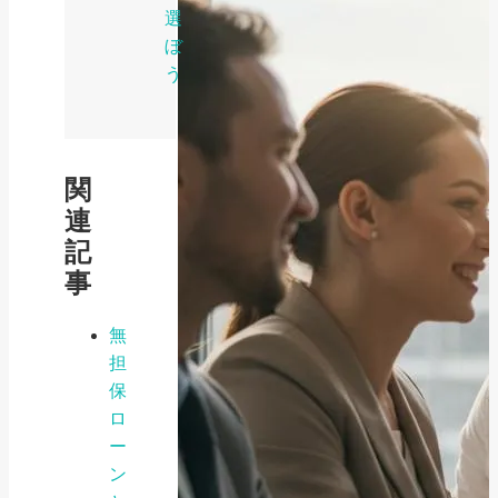
選
ぼ
う
関
連
記
事
無
担
保
ロ
ー
ン