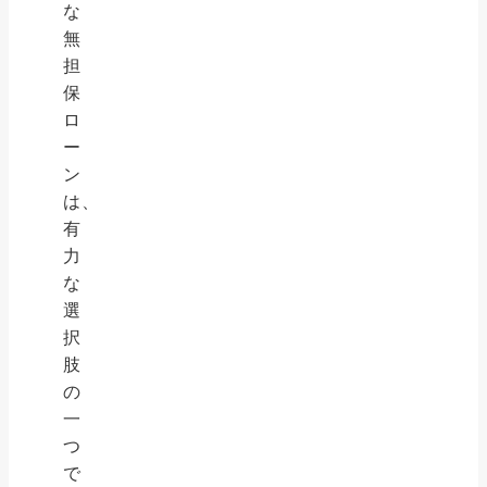
な
無
担
保
ロ
ー
ン
は、
有
力
な
選
択
肢
の
一
つ
で