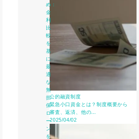
め：
金
利
比
較
を
基
に
最
適
な
無
公的融資制度
担
緊急小口資金とは？制度概要から
保
審査、返済、他の...
ロ
2025/04/02
ー
ン
を