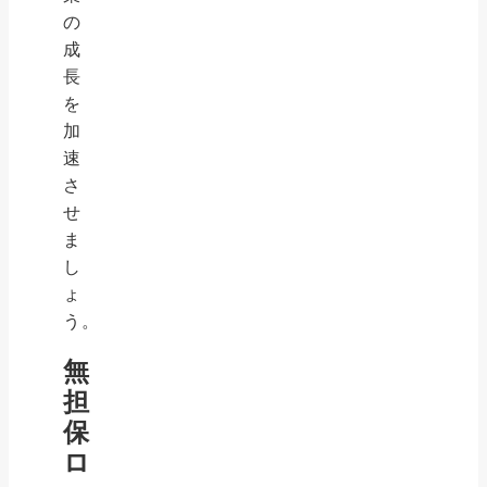
の
成
長
を
加
速
さ
せ
ま
し
ょ
う。
無
担
保
ロ