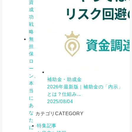
資
成
功
戦
略
無
担
保
ロ
ー
ン、
補助金・助成金
本
2026年最新版｜補助金の「内示」
当
とは？仕組み...
に
2025/08/04
あ
な
カテゴリ
CATEGORY
た
特集記事
に