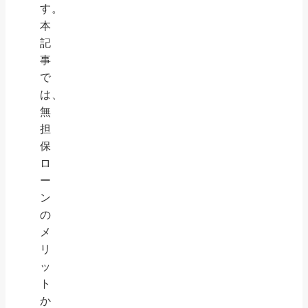
す。
本
記
事
で
は、
無
担
保
ロ
ー
ン
の
メ
リ
ッ
ト
か