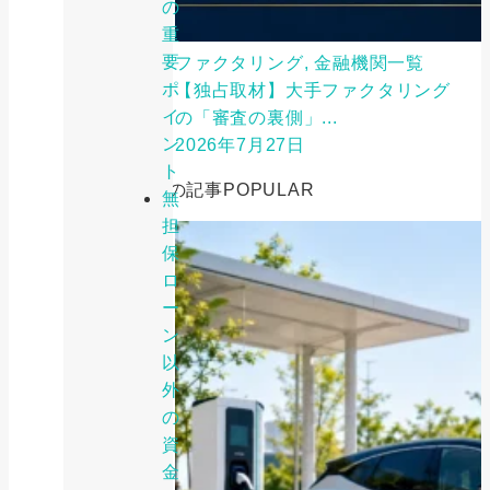
の
重
要
ファクタリング, 金融機関一覧
ポ
【独占取材】大手ファクタリング
イ
の「審査の裏側」...
ン
2026年7月27日
ト
人気の記事
POPULAR
無
担
保
ロ
ー
ン
以
外
の
資
金