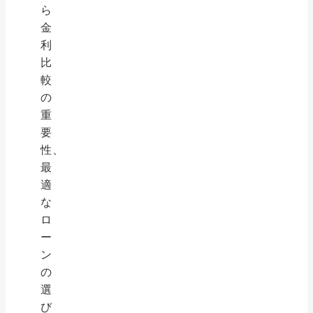
ら
金
利
比
較
の
重
要
性、
最
適
な
ロ
ー
ン
の
選
び