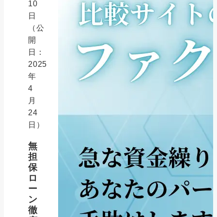
10
日
（公
開
日：
2025
年
4
月
24
日）
無
担
保
ロ
ー
ン
徹