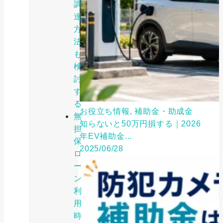
調
達
方
法
も
検
討
す
る
お役立ち情報, 補助金・助成金
無
知らないと50万円損する｜2026
担
年EV補助金...
保
2025/06/28
ロ
ー
ン
利
用
時