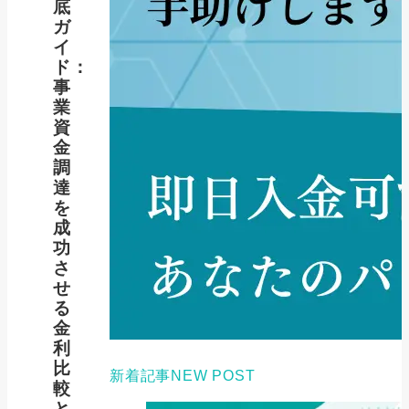
底
ガ
イ
ド：
事
業
資
金
調
達
を
成
功
さ
せ
る
金
利
比
新着記事
NEW POST
較
と