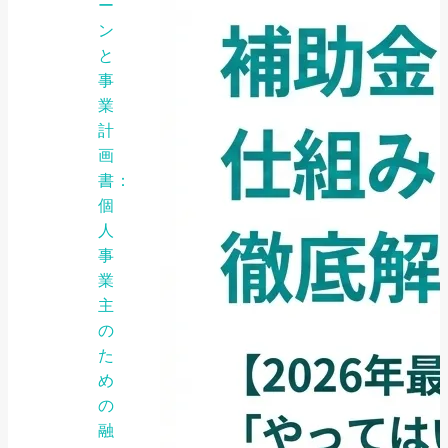
ー
ン
と
事
業
計
画
書：
個
人
事
業
主
の
た
め
の
融