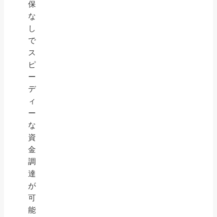
保
な
し
で
ス
ピ
ー
デ
ィ
ー
な
資
金
調
達
が
可
能