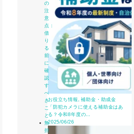
の
注
意
点：
借
り
る
前
に
確
認
す
べ
お役立ち情報, 補助金・助成金
き
「防犯カメラに使える補助金はあ
こ
る？令和8年度の...
と
2025/06/26
無
担