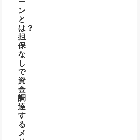
ー
ン
と
は？
担
保
な
し
で
資
金
調
達
す
る
メ