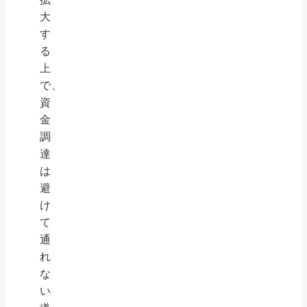
大
す
る
上
で、
資
金
調
達
は
避
け
て
通
れ
な
い