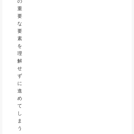
の
重
要
な
要
素
を
理
解
せ
ず
に
進
め
て
し
ま
う