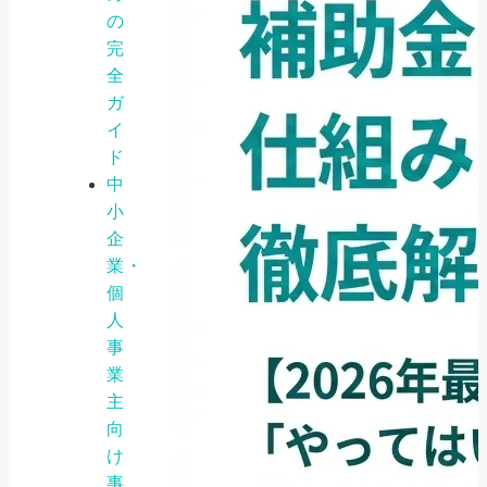
の
完
全
ガ
イ
ド
中
小
企
業・
個
人
事
業
主
向
け
事