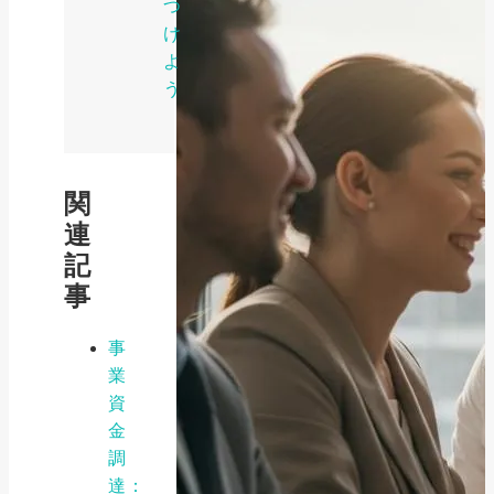
つ
け
よ
う
関
連
記
事
事
業
資
金
調
達：