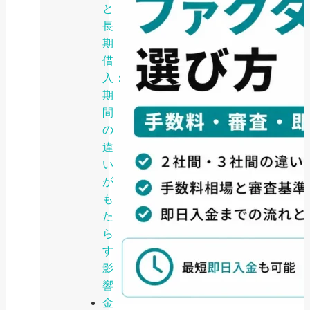
と
長
期
借
入：
期
間
の
違
い
が
も
た
ら
す
影
響
金