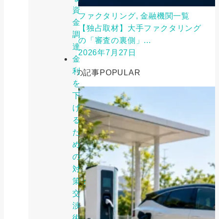
資
ファクタリング, 金融機関一覧
金
【独占取材】大手ファクタリング
調
の「審査の裏側」...
達
2026年7月27日
金
利
人気の記事
POPULAR
を
下
げ
る
た
め
の
対
策：
交
渉
術