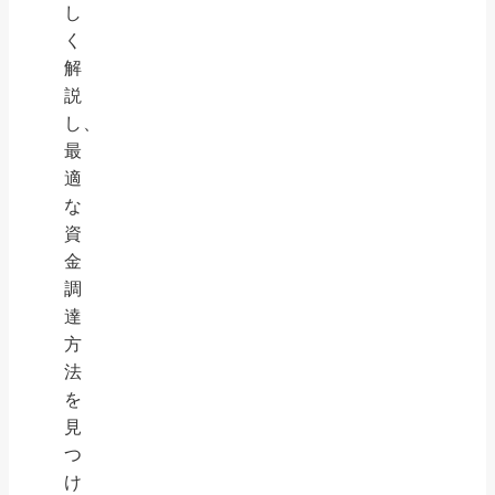
し
く
解
説
し、
最
適
な
資
金
調
達
方
法
を
見
つ
け