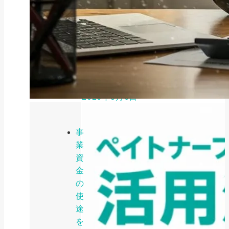
ファクタリング
ファクタリングとは？仕組み・メ
リット・注意点と...
2026年8月6日
事
業
資
金
の
使
途
を