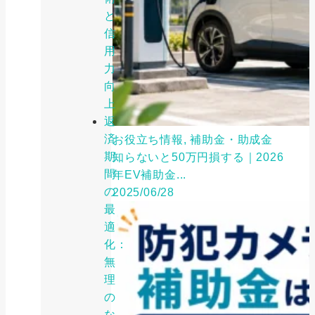
と
信
用
力
向
上
返
済
お役立ち情報, 補助金・助成金
期
知らないと50万円損する｜2026
間
年EV補助金...
の
2025/06/28
最
適
化：
無
理
の
な