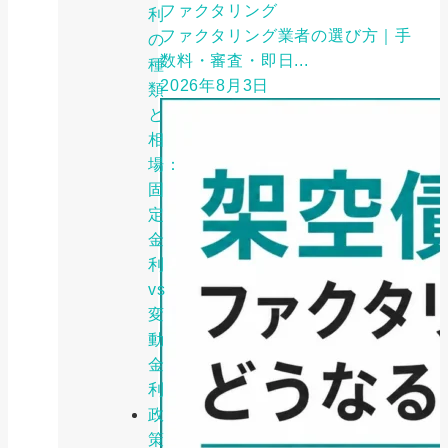
ファクタリング
利
ファクタリング業者の選び方｜手
の
数料・審査・即日...
種
2026年8月3日
類
と
相
場：
固
定
金
利
vs
変
動
金
利
政
策