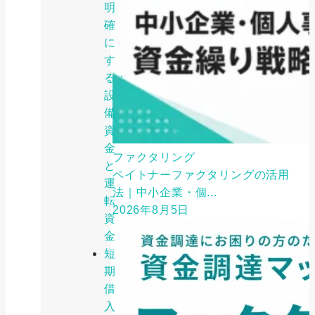
明
確
に
す
る：
設
備
資
金
ファクタリング
と
ペイトナーファクタリングの活用
運
法｜中小企業・個...
転
2026年8月5日
資
金
短
期
借
入