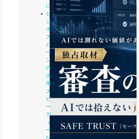
に
ビ
ジ
ネ
ス
ロ
ー
ン
の
活
用：
ス
ピ
ー
デ
ィ
ー
な