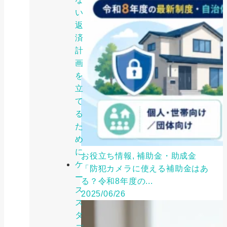
い
返
済
計
画
を
立
て
る
た
め
に
お役立ち情報, 補助金・助成金
ケ
「防犯カメラに使える補助金はあ
ー
る？令和8年度の...
ス
2025/06/26
ス
タ