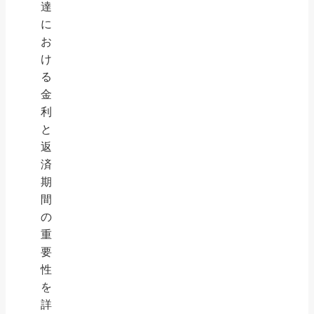
達
に
お
け
る
金
利
と
返
済
期
間
の
重
要
性
を
詳