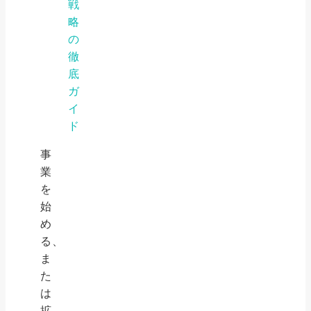
戦
略
の
徹
底
ガ
イ
ド
事
業
を
始
め
る、
ま
た
は
拡