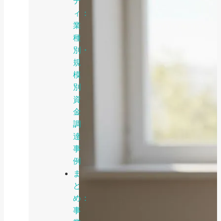
デ
ィ：
業
種
別・
規
模
別
資
金
調
達
事
例
ま
と
め：
事