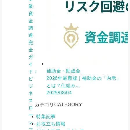
業
資
金
調
達
完
全
ガ
イ
補助金・助成金
ド：
2026年最新版｜補助金の「内示」
ビ
とは？仕組み...
ジ
2025/08/04
ネ
ス
カテゴリ
CATEGORY
ロ
ー
特集記事
ン、
お役立ち情報
フ