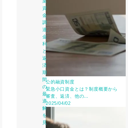
業
資
金
調
達、
金
利
と
返
済
期
間
公的融資制度
の
緊急小口資金とは？制度概要から
最
審査、返済、他の...
適
2025/04/02
解
を
見