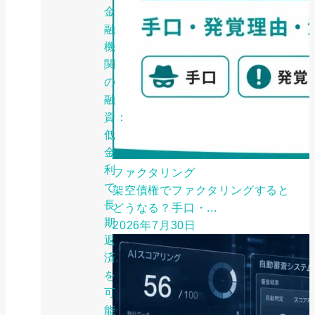
金
融
機
関
の
融
資：
低
金
利
ファクタリング
で
架空債権でファクタリングすると
長
どうなる？手口・...
期
2026年7月30日
返
済
を
可
能