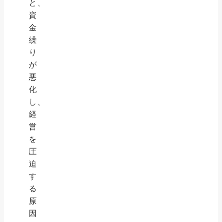
と、
資
金
繰
り
が
悪
化
し、
経
営
を
圧
迫
す
る
原
因