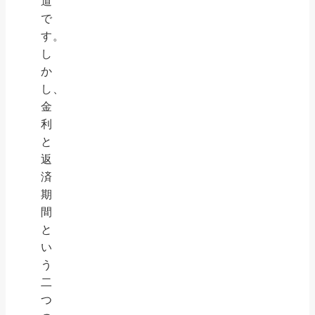
道
で
す。
し
か
し、
金
利
と
返
済
期
間
と
い
う
二
つ