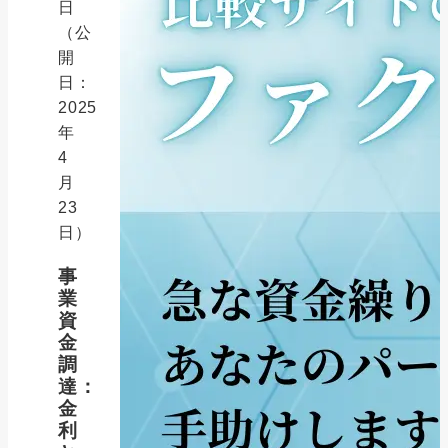
日
（公
開
日：
2025
年
4
月
23
日）
事
業
資
金
調
達：
金
利