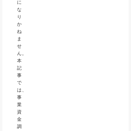
に
な
り
か
ね
ま
せ
ん。
本
記
事
で
は、
事
業
資
金
調