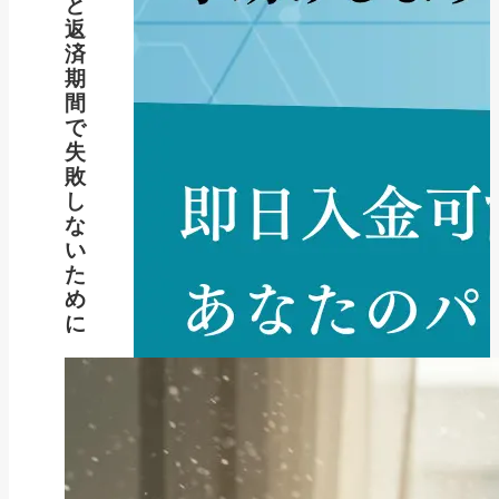
と
返
済
期
間
で
失
敗
し
な
い
た
め
に
新着記事
NEW POST