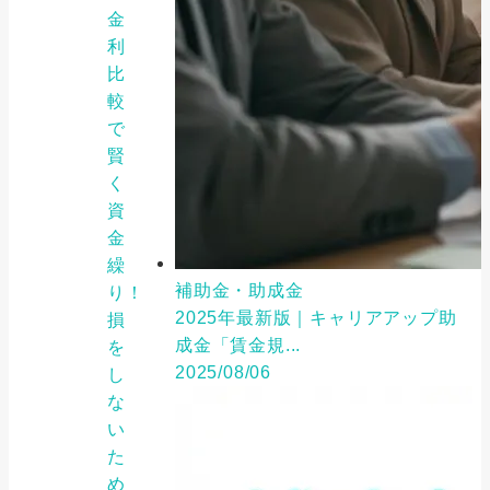
金
利
比
較
で
賢
く
資
金
繰
補助金・助成金
り！
2025年最新版｜キャリアアップ助
損
成金「賃金規...
を
2025/08/06
し
な
い
た
め