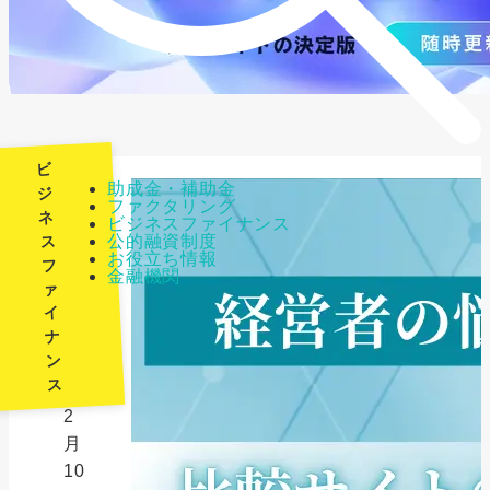
ビ
助成金・補助金
ジ
ファクタリング
ネ
ビジネスファイナンス
最
公的融資制度
ス
終
お役立ち情報
フ
金融機関
更
ァ
新
イ
日：
ナ
ン
2026
ス
年
2
月
10