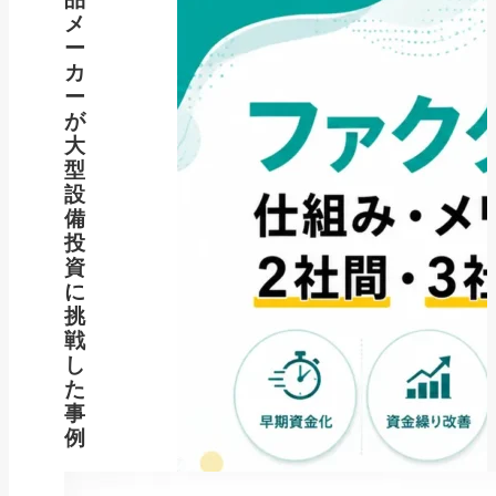
メ
ー
カ
ー
が
大
型
設
備
投
資
に
挑
戦
し
た
事
例