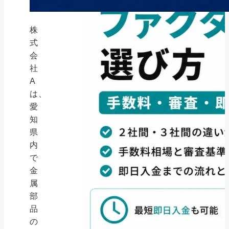
株
式
会
社
A
は、
愛
知
県
内
で
金
属
部
品
の