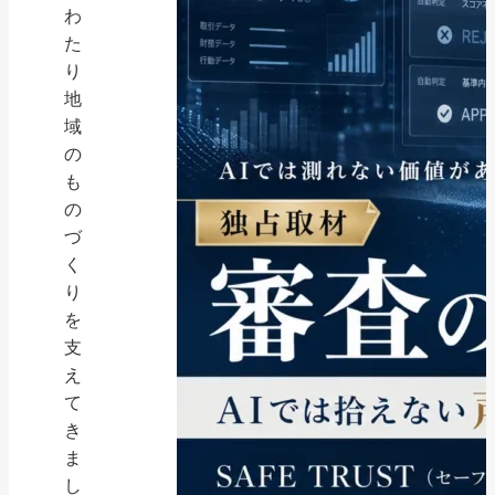
わ
た
り
地
域
の
も
の
づ
く
り
を
支
え
て
き
ま
し