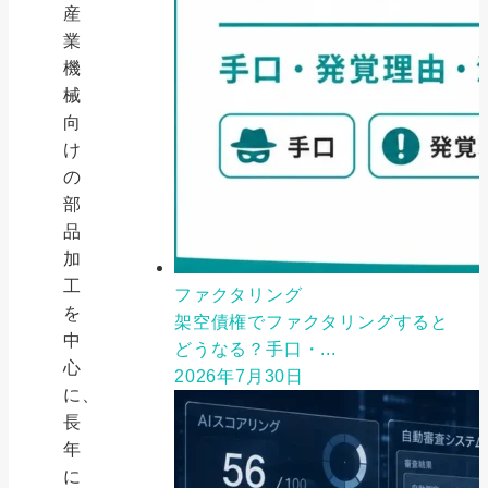
産
業
機
械
向
け
の
部
品
加
工
ファクタリング
を
架空債権でファクタリングすると
中
どうなる？手口・...
心
2026年7月30日
に、
長
年
に