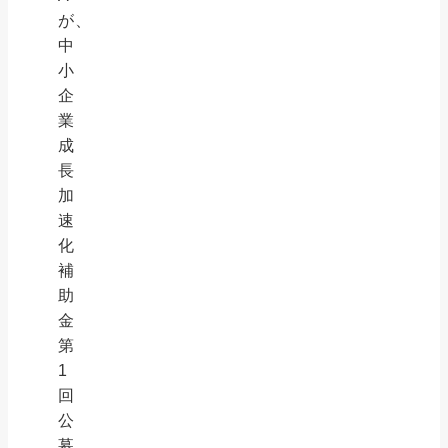
が、
中
小
企
業
成
長
加
速
化
補
助
金
第
1
回
公
募