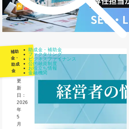
助成金・補助金
補助
ファクタリング
金・
ビジネスファイナンス
公的融資制度
助成
最
お役立ち情報
金
金融機関
終
更
新
日：
2026
年
5
月