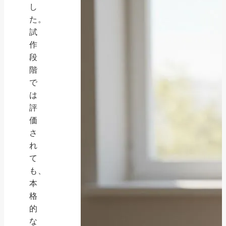
し
た。
試
作
段
階
で
は
評
価
さ
れ
て
も、
本
格
的
な