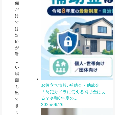
備
だ
け
で
は
対
応
が
難
し
い
場
面
お役立ち情報, 補助金・助成金
も
「防犯カメラに使える補助金はあ
出
る？令和8年度の...
て
2025/06/26
き
ま