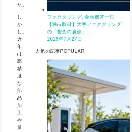
た。
し
ファクタリング, 金融機関一覧
か
【独占取材】大手ファクタリング
し、
の「審査の裏側」...
近
2026年7月27日
年
人気の記事
POPULAR
は
高
精
度
な
部
品
加
工
や
量