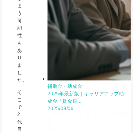
ま
う
可
能
性
も
あ
り
ま
し
た。
補助金・助成金
そ
2025年最新版｜キャリアアップ助
こ
成金「賃金規...
で
2025/08/06
2
代
目