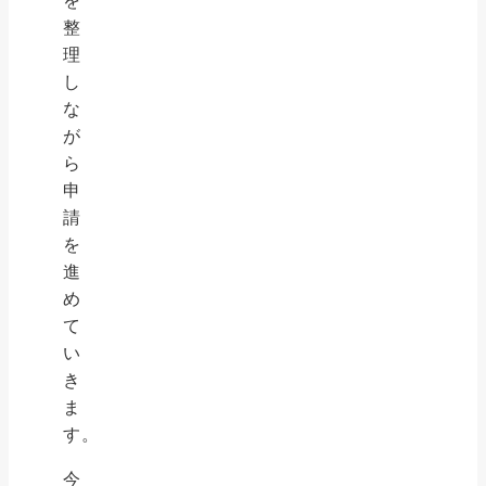
を
整
理
し
な
が
ら
申
請
を
進
め
て
い
き
ま
す。
今