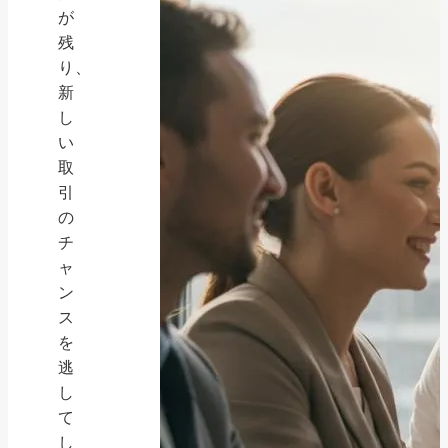
が
残
り、
新
し
い
取
引
の
チ
ャ
ン
ス
を
逃
し
て
し