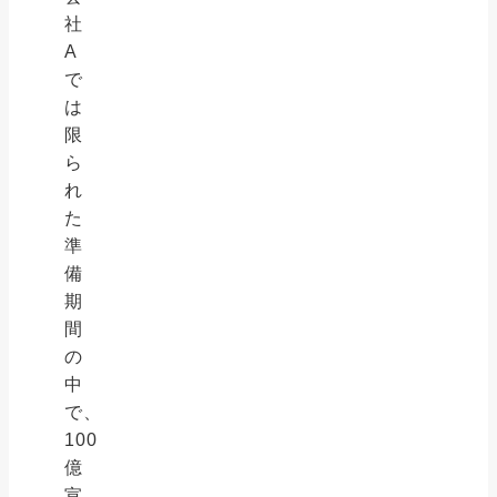
社
A
で
は
限
ら
れ
た
準
備
期
間
の
中
で、
100
億
宣