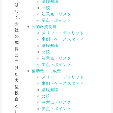
基礎知識
は
比較
な
注意点・リスク
く、
要点・ポイント
会
公的融資制度
社
メリット・デメリット
の
事例・ケーススタディ
成
基礎知識
長
比較
に
注意点・リスク
向
要点・ポイント
け
補助金・助成金
た
メリット・デメリット
大
事例・ケーススタディ
型
基礎知識
投
比較
資
注意点・リスク
と
要点・ポイント
し