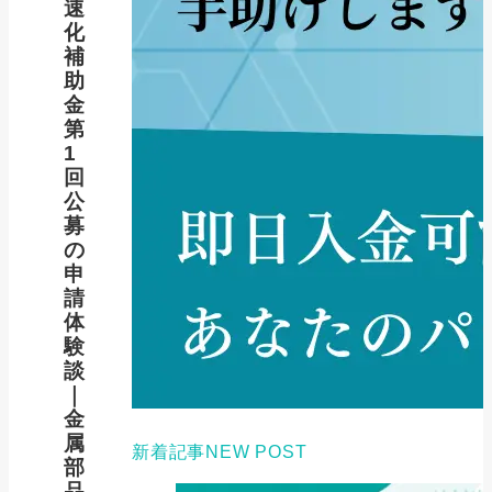
速
化
補
助
金
第
1
回
公
募
の
申
請
体
験
談
｜
金
属
新着記事
NEW POST
部
品