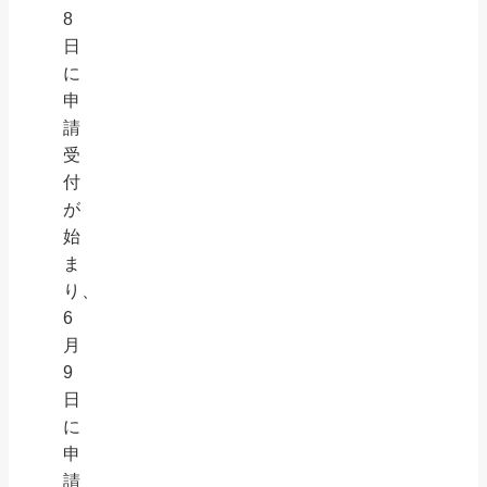
8
日
に
申
請
受
付
が
始
ま
り、
6
月
9
日
に
申
請