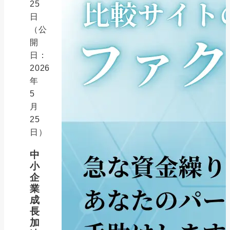
25
日
（公
開
日：
2026
年
5
月
25
日）
中
小
企
業
成
長
加