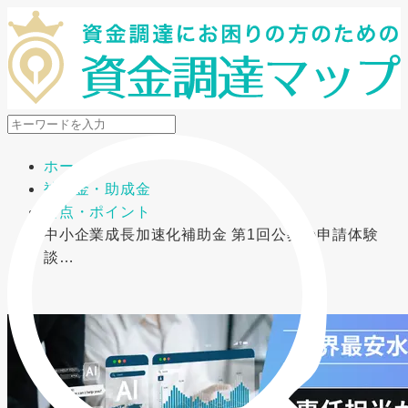
メニューを開閉
ホーム
補助金・助成金
要点・ポイント
中小企業成長加速化補助金 第1回公募の申請体験
談…