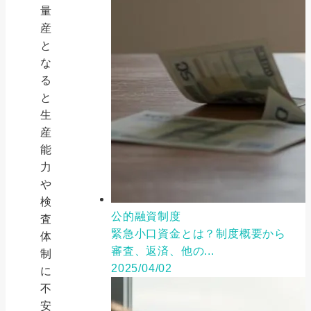
量
産
と
な
る
と
生
産
能
力
や
検
公的融資制度
査
緊急小口資金とは？制度概要から
体
審査、返済、他の...
制
2025/04/02
に
不
安