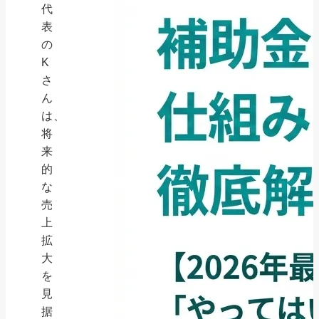
代
表
の
K
さ
ん
は、
将
来
的
な
売
上
拡
大
を
見
据