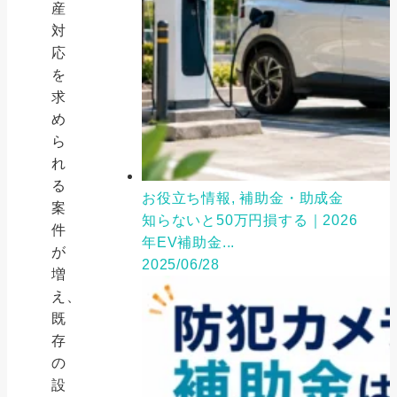
産
対
応
を
求
め
ら
れ
る
お役立ち情報, 補助金・助成金
案
知らないと50万円損する｜2026
件
年EV補助金...
が
2025/06/28
増
え、
既
存
の
設