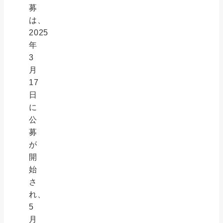
募
は、
2025
年
3
月
17
日
に
公
募
が
開
始
さ
れ、
5
月