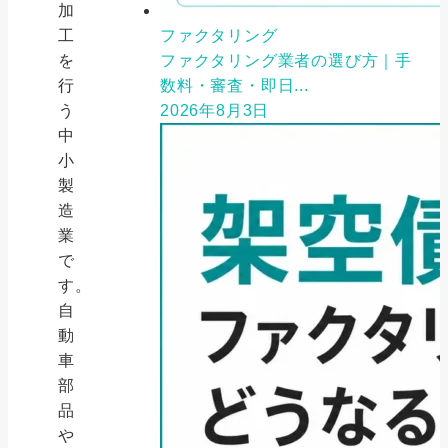
加
工
ファクタリング
を
ファクタリング業者の選び方｜手
行
数料・審査・即日...
う
2026年8月3日
中
小
製
造
業
で
す。
自
動
車
部
品
や