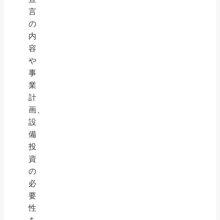
言
の
内
容
や
事
業
計
画、
設
備
投
資
の
必
要
性