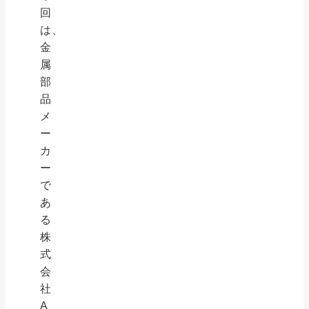
回
は、
金
属
部
品
メ
ー
カ
ー
で
あ
る
株
式
会
社
A