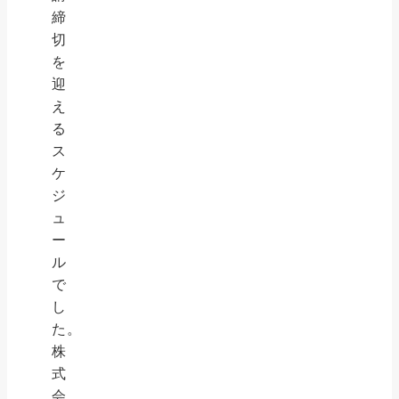
締
切
を
迎
え
る
ス
ケ
ジ
ュ
ー
ル
で
し
た。
株
式
会