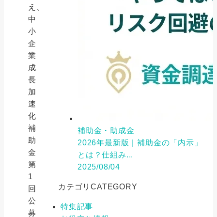
え、
中
小
企
業
成
長
加
速
化
補
補助金・助成金
助
2026年最新版｜補助金の「内示」
金
とは？仕組み...
第
2025/08/04
1
カテゴリ
CATEGORY
回
公
特集記事
募