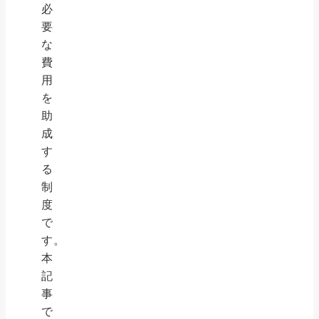
必
要
な
費
用
を
助
成
す
る
制
度
で
す。
本
記
事
で