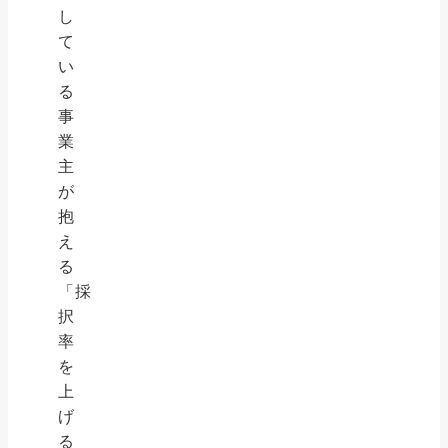
し
て
い
る
事
業
主
が
抱
え
る
「採
択
率
を
上
げ
る