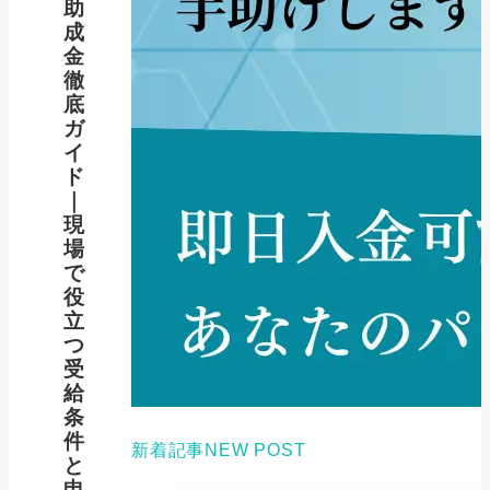
助
成
金
徹
底
ガ
イ
ド
｜
現
場
で
役
立
つ
受
給
条
件
新着記事
NEW POST
と
申