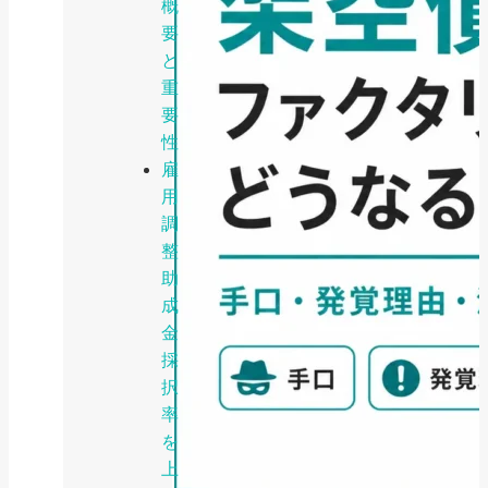
概
要
と
重
要
性
雇
用
調
整
助
成
金
採
択
率
を
上