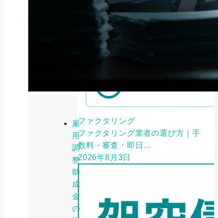
ファクタリング
雇
ファクタリング業者の選び方｜手
用
数料・審査・即日...
調
2026年8月3日
整
助
成
金
の