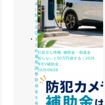
金
に
関
す
る
Q&A
ま
と
め：
お役立ち情報, 補助金・助成金
雇
知らないと50万円損する｜2026
用
年EV補助金...
調
2025/06/28
整
助
成
金
を
有