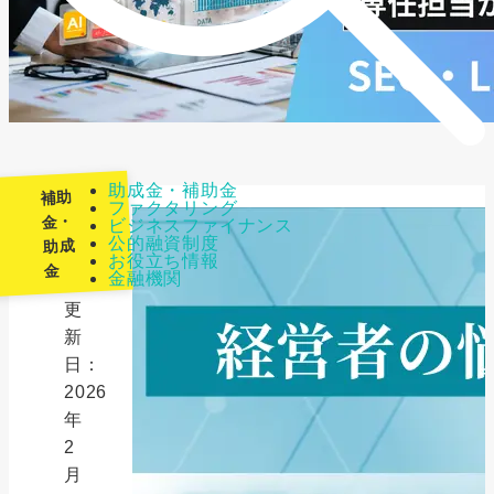
助成金・補助金
補助
ファクタリング
金・
ビジネスファイナンス
公的融資制度
助成
最
お役立ち情報
金
金融機関
終
更
新
日：
2026
年
2
月