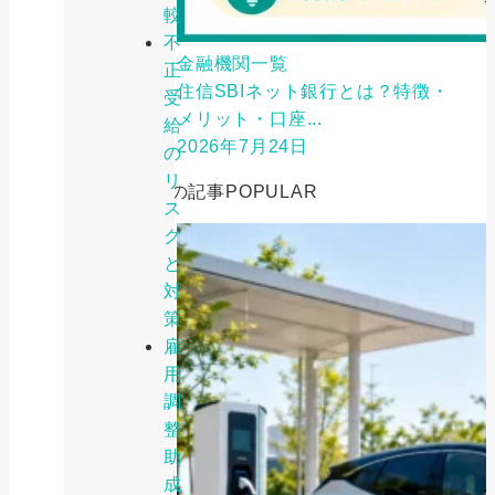
較
不
金融機関一覧
正
住信SBIネット銀行とは？特徴・
受
メリット・口座...
給
2026年7月24日
の
リ
人気の記事
POPULAR
ス
ク
と
対
策
雇
用
調
整
助
成