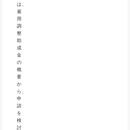
は、
雇
用
調
整
助
成
金
の
概
要
か
ら、
申
請
を
検
討