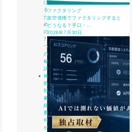
げ
る
ファクタリング
た
架空債権でファクタリングすると
め
どうなる？手口・...
の
2026年7月30日
7
つ
の
秘
訣
補
助
対
象
経
費：
何
が