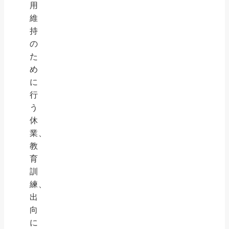
用
維
持
の
た
め
に
行
う
休
業、
教
育
訓
練、
出
向
に