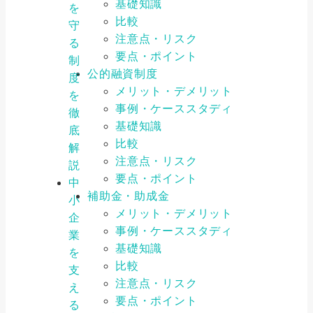
基礎知識
を
比較
守
注意点・リスク
る
要点・ポイント
制
公的融資制度
度
メリット・デメリット
を
事例・ケーススタディ
徹
基礎知識
底
比較
解
注意点・リスク
説
要点・ポイント
中
補助金・助成金
小
メリット・デメリット
企
事例・ケーススタディ
業
基礎知識
を
比較
支
注意点・リスク
え
要点・ポイント
る