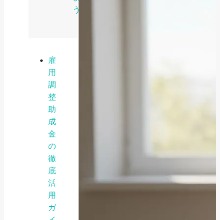
う
雇
用
調
整
助
成
金
の
徹
底
活
用
ガ
イ