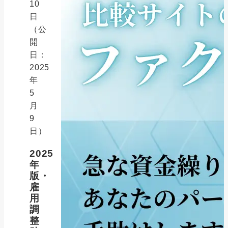
10
日
（公
開
日：
2025
年
5
月
9
日）
2025
年
版・
雇
用
調
整