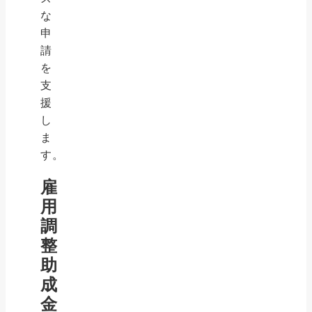
な
申
請
を
支
援
し
ま
す。
雇
用
調
整
助
成
金