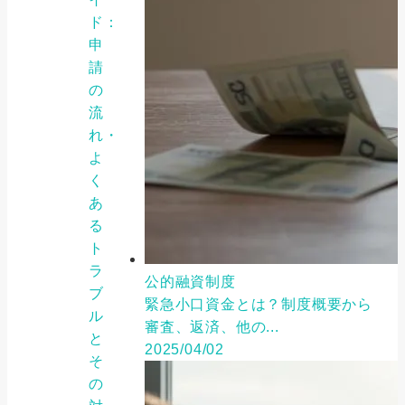
ド：
申
請
の
流
れ・
よ
く
あ
る
ト
ラ
公的融資制度
ブ
緊急小口資金とは？制度概要から
ル
審査、返済、他の...
と
2025/04/02
そ
の