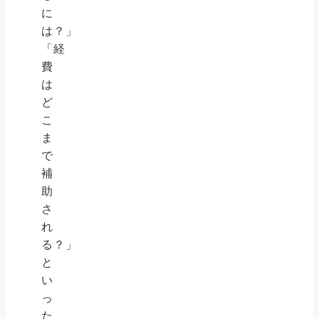
に
は？」
「経
費
は
ど
こ
ま
で
補
助
さ
れ
る？」
と
い
っ
た