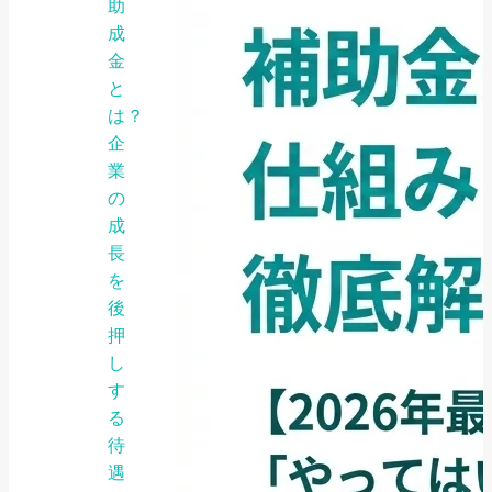
助
成
金
と
は？
企
業
の
成
長
を
後
押
し
す
る
待
遇