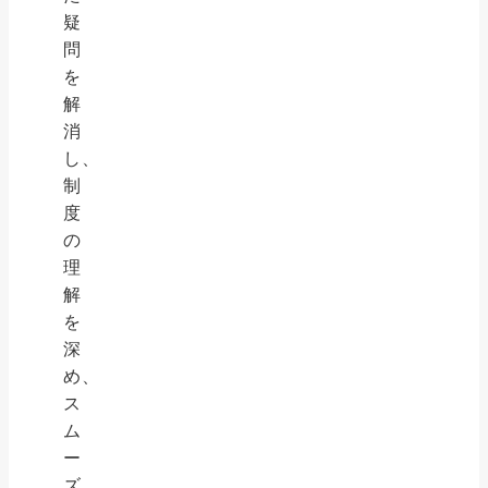
疑
問
を
解
消
し、
制
度
の
理
解
を
深
め、
ス
ム
ー
ズ