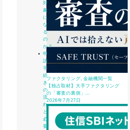
対
象
に
な
る
の
か？
申
請
手
続
ファクタリング, 金融機関一覧
き
【独占取材】大手ファクタリング
の
の「審査の裏側」...
流
2026年7月27日
れ
と
必
要