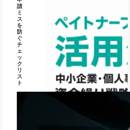
請
ミ
ス
を
防
ぐ
チ
ェ
ッ
ク
リ
ス
ト