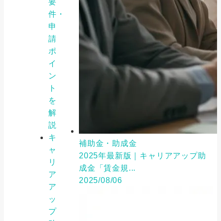
要
件・
申
請
ポ
イ
ン
ト
を
解
説
キ
補助金・助成金
ャ
2025年最新版｜キャリアアップ助
リ
成金「賃金規...
ア
2025/08/06
ア
ッ
プ