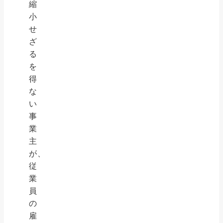
縮
小
せ
ざ
る
を
得
な
い
事
業
主
が、
従
業
員
の
雇