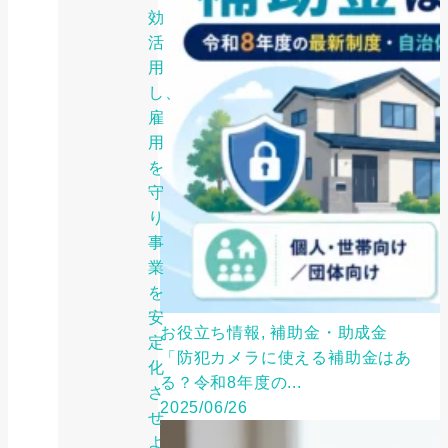
効
活
用
し、
雇
用
を
守
り
事
業
を
安
お役立ち情報, 補助金・助成金
定
「防犯カメラに使える補助金はあ
化
る？令和8年度の...
さ
2025/06/26
せ
よ