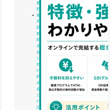
書
類
雇
用
調
整
助
成
金
と
他
の
助
成
金
と
の
比