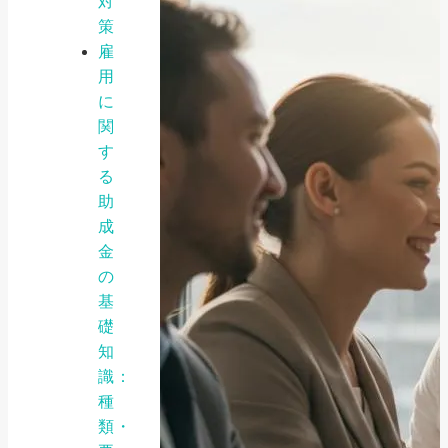
対
策
雇
用
に
関
す
る
助
成
金
の
基
礎
知
識：
種
類・