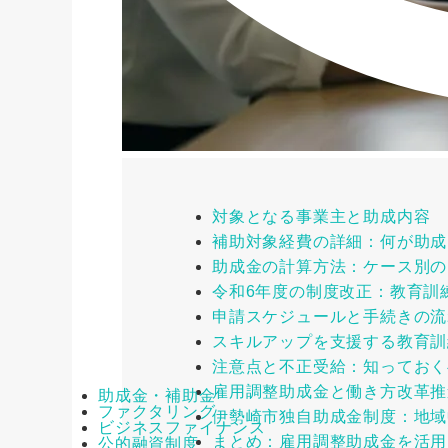
対象となる事業主と助成内容
補助対象経費の詳細：何が助成
助成金の計算方法：ケース別の
令和6年度の制度改正：教育訓
申請スケジュールと手続きの流れ
スキルアップを支援する教育訓
注意点と不正受給：知っておく
雇用調整助成金と働き方改革推
助成金・補助金
ファクタリング
伊勢崎市独自助成金制度：地域
ビジネスファイナンス
まとめ：雇用調整助成金を活用
公的融資制度