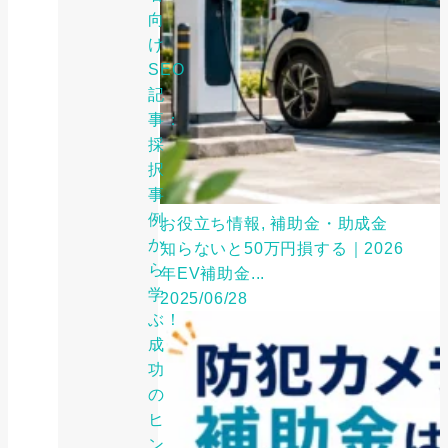
向
け
SEO
記
事：
採
択
事
例
お役立ち情報, 補助金・助成金
か
知らないと50万円損する｜2026
ら
年EV補助金...
学
2025/06/28
ぶ！
成
功
の
ヒ
ン