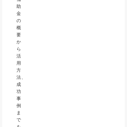
助
金
の
概
要
か
ら
活
用
方
法、
成
功
事
例
ま
で
を