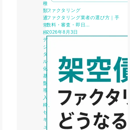
種
ファクタリング
類：
ファクタリング業者の選び方｜手
通
数料・審査・即日...
常
2026年8月3日
枠、
デ
ジ
タ
ル
化
基
盤
導
入
枠、
セ
キ
ュ