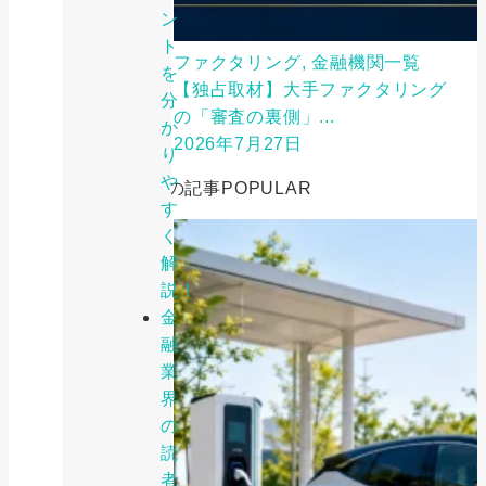
ン
ト
ファクタリング, 金融機関一覧
を
【独占取材】大手ファクタリング
分
の「審査の裏側」...
か
2026年7月27日
り
や
人気の記事
POPULAR
す
く
解
説！
金
融
業
界
の
読
者