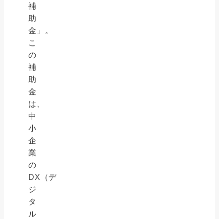
補
助
金」。
こ
の
補
助
金
は、
中
小
企
業
の
DX（デ
ジ
タ
ル