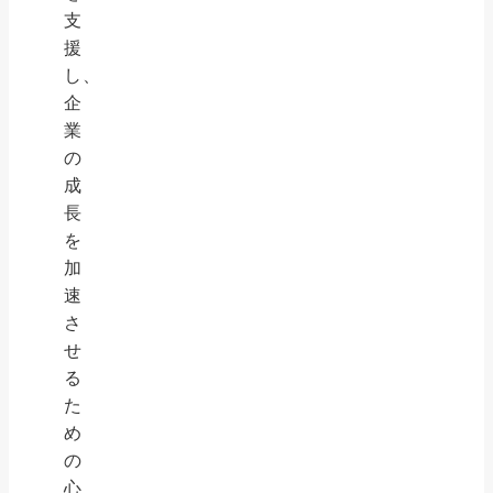
支
援
し、
企
業
の
成
長
を
加
速
さ
せ
る
た
め
の
心