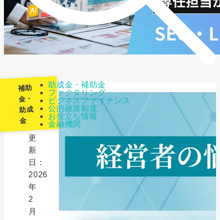
助成金・補助金
補助
ファクタリング
金・
ビジネスファイナンス
公的融資制度
助成
最
お役立ち情報
金
金融機関
終
更
新
日：
2026
年
2
月