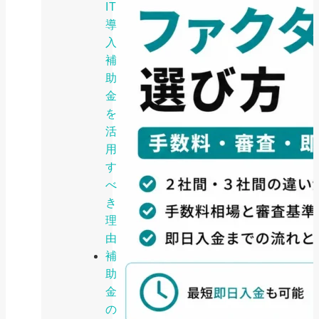
IT
導
入
補
助
金
を
活
用
す
べ
き
理
由
補
助
金
の