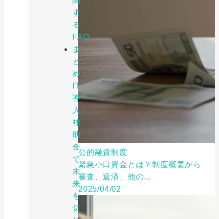
関
す
る
FAQ
ま
と
め：
IT
導
入
補
助
金
公的融資制度
で
緊急小口資金とは？制度概要から
未
審査、返済、他の...
来
2025/04/02
を
切