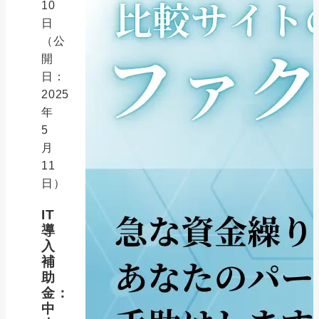
10
日
（公
開
日：
2025
年
5
月
11
日）
IT
導
入
補
助
金：
中