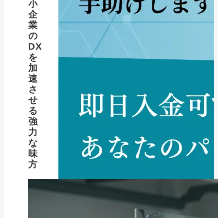
小
企
業
の
DX
を
加
速
さ
せ
る
強
力
な
味
方
新着記事
NEW POST