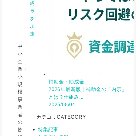
成
長
を
加
速
中
小
企
業・
小
補助金・助成金
規
2026年最新版｜補助金の「内示」
模
とは？仕組み...
事
2025/08/04
業
者
カテゴリ
CATEGORY
の
特集記事
皆