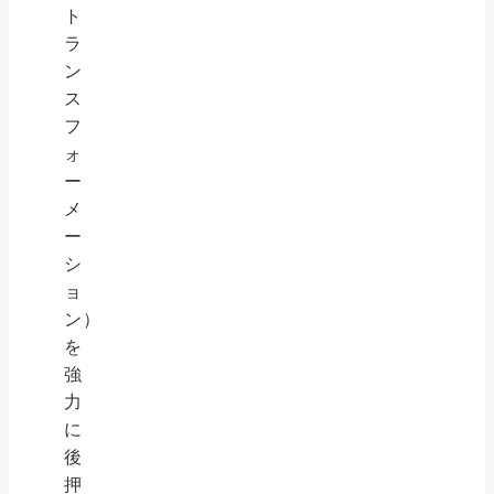
ト
ラ
ン
ス
フ
ォ
ー
メ
ー
シ
ョ
ン）
を
強
力
に
後
押