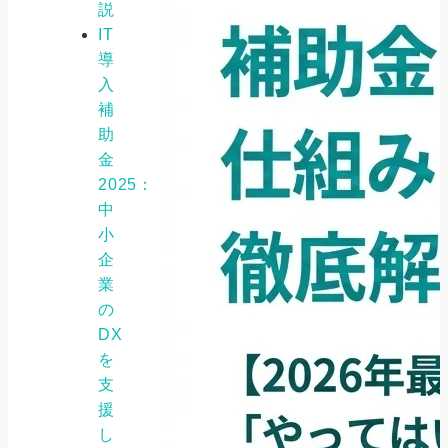
説
IT
導
入
補
助
金
2025：
中
小
企
業
の
DX
を
支
援
し