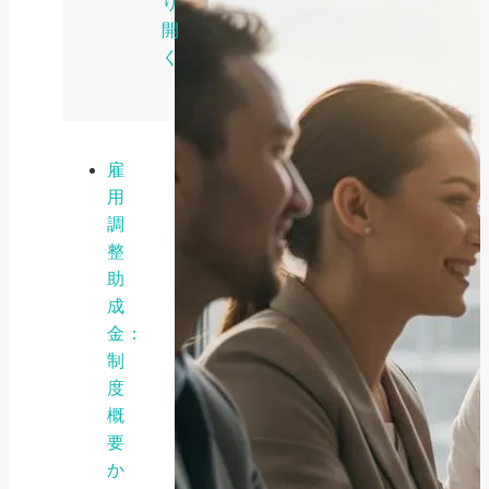
り
開
く
雇
用
調
整
助
成
金：
制
度
概
要
か