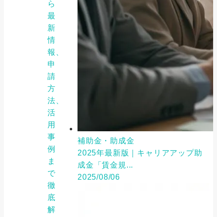
ら
最
新
情
報、
申
請
方
法、
活
用
事
補助金・助成金
例
2025年最新版｜キャリアアップ助
ま
成金「賃金規...
で
2025/08/06
徹
底
解