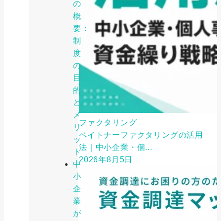
の
概
要：
制
度
の
目
的
と
メ
ファクタリング
リ
ペイトナーファクタリングの活用
ッ
法｜中小企業・個...
ト
2026年8月5日
中
小
企
業
が