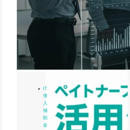
ファクタリング
ファクタリングとは？仕組み・メ
リット・注意点と...
2026年8月6日
IT
導
入
補
助
金