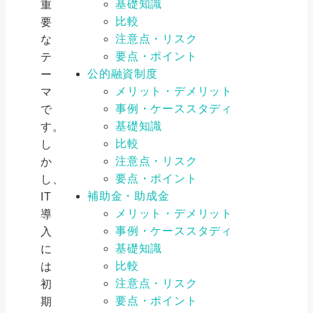
基礎知識
重
比較
要
注意点・リスク
な
要点・ポイント
テ
公的融資制度
ー
メリット・デメリット
マ
事例・ケーススタディ
で
基礎知識
す。
比較
し
注意点・リスク
か
要点・ポイント
し、
補助金・助成金
IT
メリット・デメリット
導
事例・ケーススタディ
入
基礎知識
に
比較
は
注意点・リスク
初
要点・ポイント
期