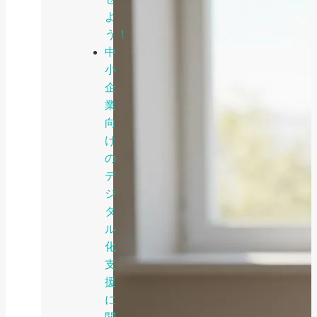
よ
う！
中
小
企
業
向
け
の
デ
ジ
タ
ル
化
支
援
に