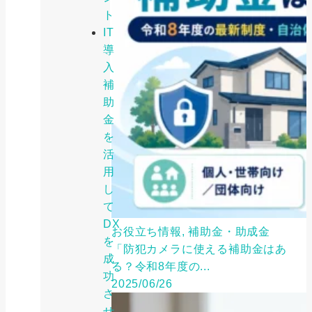
ト
IT
導
入
補
助
金
を
活
用
し
て
DX
お役立ち情報, 補助金・助成金
を
「防犯カメラに使える補助金はあ
成
る？令和8年度の...
功
2025/06/26
さ
せ