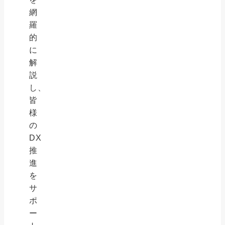
網
羅
的
に
解
説
し、
皆
様
の
DX
推
進
を
サ
ポ
ー