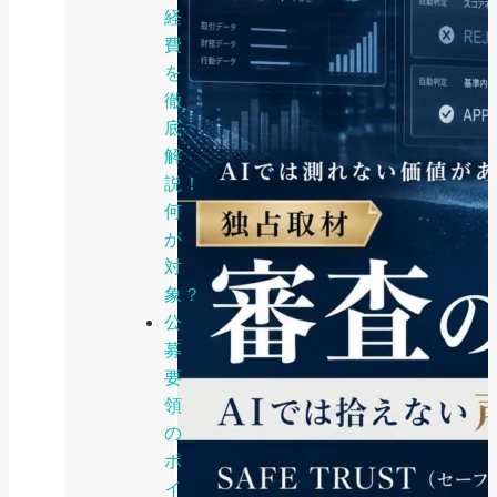
経
費
を
徹
底
解
説！
何
が
対
象？
公
募
要
領
の
ポ
イ