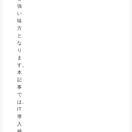
強
い
味
方
と
な
り
ま
す。
本
記
事
で
は、
IT
導
入
補