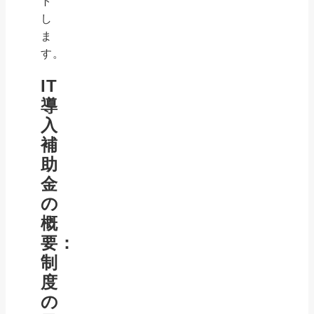
ト
し
ま
す。
IT
導
入
補
助
金
の
概
要：
制
度
の