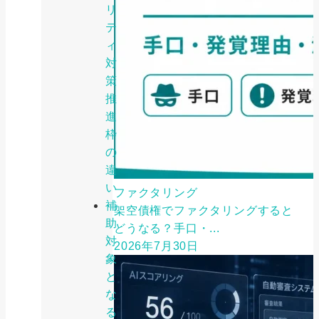
リ
テ
ィ
対
策
推
進
枠
の
違
い
ファクタリング
補
架空債権でファクタリングすると
助
どうなる？手口・...
対
2026年7月30日
象
と
な
る