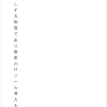
し
す
る
制
度
で
あ
り、
最
新
の
IT
ツ
ー
ル
導
入
を