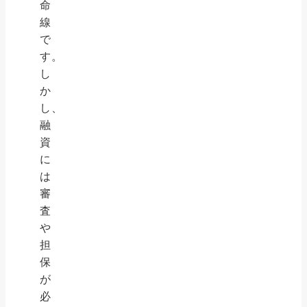
命
線
で
す。
し
か
し、
融
資
に
は
審
査
や
担
保
が
必