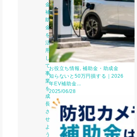
金・
補
助
金
を
活
用
し
て
お役立ち情報, 補助金・助成金
事
知らないと50万円損する｜2026
業
年EV補助金...
を
2025/06/28
成
長
さ
せ
よ
う