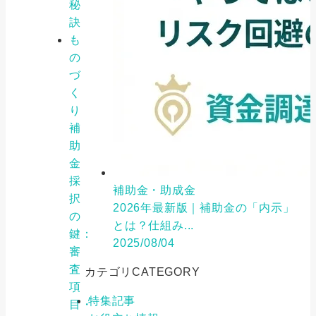
秘
訣
も
の
づ
く
り
補
助
金
採
補助金・助成金
択
2026年最新版｜補助金の「内示」
の
とは？仕組み...
鍵：
2025/08/04
審
査
カテゴリ
CATEGORY
項
特集記事
目・