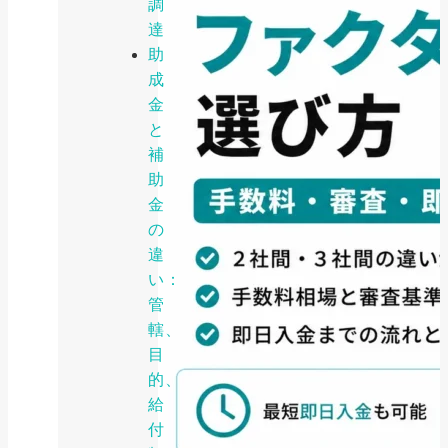
調
達
助
成
金
と
補
助
金
の
違
い：
管
轄、
目
的、
給
付