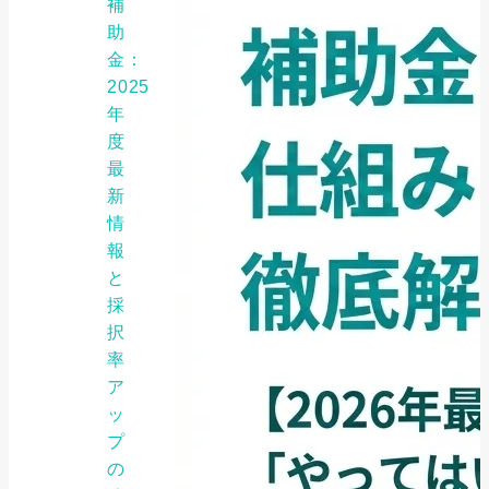
補
助
金：
2025
年
度
最
新
情
報
と
採
択
率
ア
ッ
プ
の