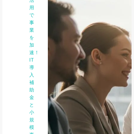
活
用
で
事
業
を
加
速！
IT
導
入
補
助
金
と
小
規
模