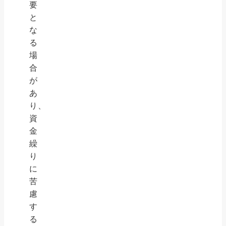
要
と
な
る
場
合
が
あ
り、
資
金
繰
り
に
苦
慮
す
る