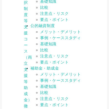
基礎知識
択
比較
制
注意点・リスク
度
要点・ポイント
等
公的融資制度
支
メリット・デメリット
援
事例・ケーススタディ
コ
基礎知識
ー
比較
ス
注意点・リスク
（両
要点・ポイント
立
補助金・助成金
支
メリット・デメリット
援
事例・ケーススタディ
等
基礎知識
助
比較
成
注意点・リスク
金）
要点・ポイント
徹