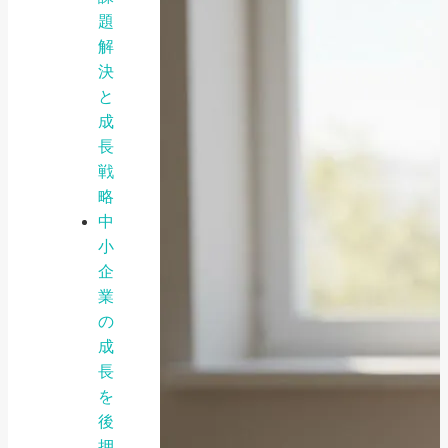
題
解
決
と
成
長
戦
略
中
小
企
業
の
成
長
を
後
押