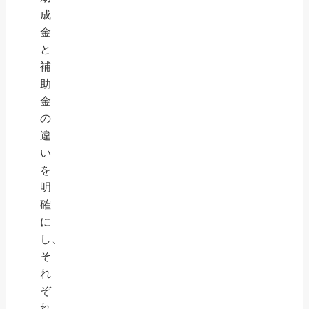
成
金
と
補
助
金
の
違
い
を
明
確
に
し、
そ
れ
ぞ
れ