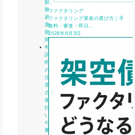
額、
難
ファクタリング
易
ファクタリング業者の選び方｜手
度、
数料・審査・即日...
期
2026年8月3日
間
申
請
時
の
注
意
点：
後
払
い
や
審