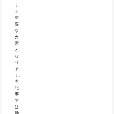
す
る
重
要
な
要
素
と
な
り
ま
す。
本
記
事
で
は、
助