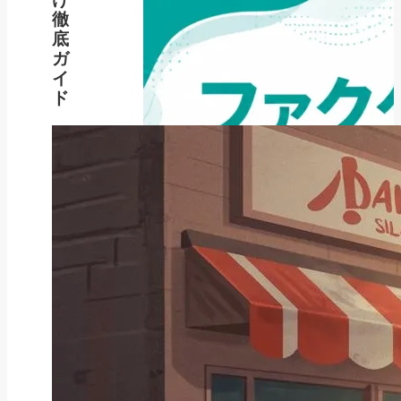
徹
底
ガ
イ
ド