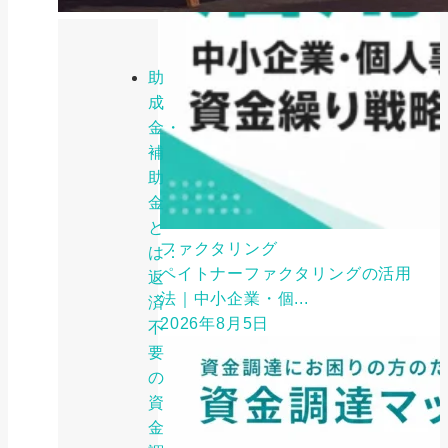
助
成
金・
補
助
金
と
ファクタリング
は：
ペイトナーファクタリングの活用
返
法｜中小企業・個...
済
2026年8月5日
不
要
の
資
金