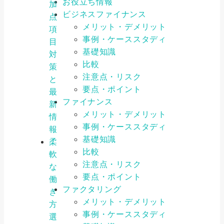
お役立ち情報
加
ビジネスファイナンス
点
メリット・デメリット
項
事例・ケーススタディ
目
基礎知識
対
比較
策
注意点・リスク
と
要点・ポイント
最
ファイナンス
新
メリット・デメリット
情
事例・ケーススタディ
報
基礎知識
柔
比較
軟
注意点・リスク
な
要点・ポイント
働
ファクタリング
き
メリット・デメリット
方
事例・ケーススタディ
選