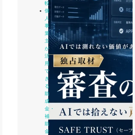
較
個
人
事
業
主
が
活
用
で
き
る
助
成
金・
補
助
金