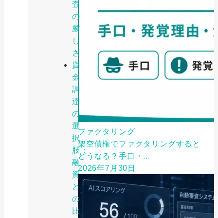
査
の
厳
し
さ
資
金
調
達
の
選
ファクタリング
択
架空債権でファクタリングすると
肢：
どうなる？手口・...
融
2026年7月30日
資
と
の
比