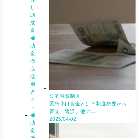
し！
助
成
金・
補
助
金
徹
底
活
用
ガ
公的融資制度
イ
緊急小口資金とは？制度概要から
ド
審査、返済、他の...
補
2025/04/02
助
金