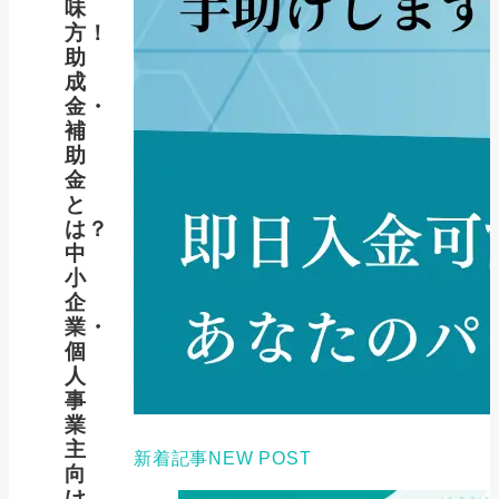
味
方！
助
成
金・
補
助
金
と
は？
中
小
企
業・
個
人
事
業
主
新着記事
NEW POST
向
け