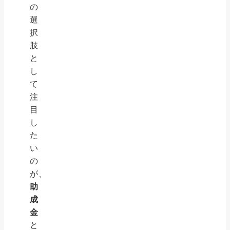
の
選
択
肢
と
し
て
注
目
し
た
い
の
が、
助
成
金
と