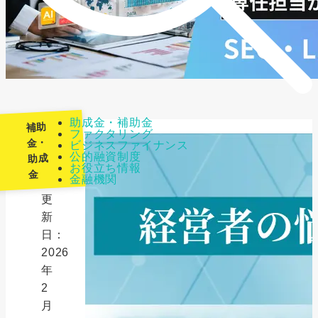
助成金・補助金
補助
ファクタリング
金・
ビジネスファイナンス
公的融資制度
助成
最
お役立ち情報
金
金融機関
終
更
新
日：
2026
年
2
月