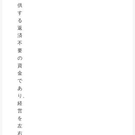
供
す
る
返
済
不
要
の
資
金
で
あ
り、
経
営
を
左
右