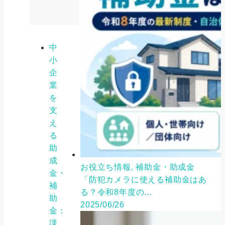
中
小
企
業
を
支
え
る
助
成
お役立ち情報, 補助金・助成金
金・
「防犯カメラに使える補助金はあ
補
る？令和8年度の...
助
2025/06/26
金：
課