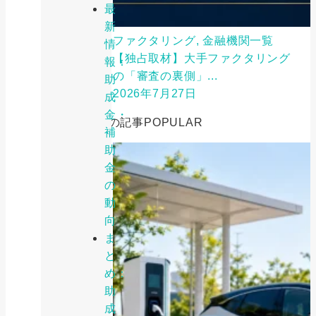
最
新
ファクタリング, 金融機関一覧
情
【独占取材】大手ファクタリング
報：
の「審査の裏側」...
助
2026年7月27日
成
金・
人気の記事
POPULAR
補
助
金
の
動
向
ま
と
め：
助
成