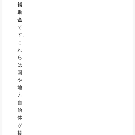
補
助
金
で
す。
こ
れ
ら
は
国
や
地
方
自
治
体
が
提