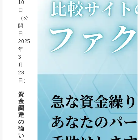
10
日
（公
開
日：
2025
年
3
月
28
日）
資
金
調
達
の
強
い