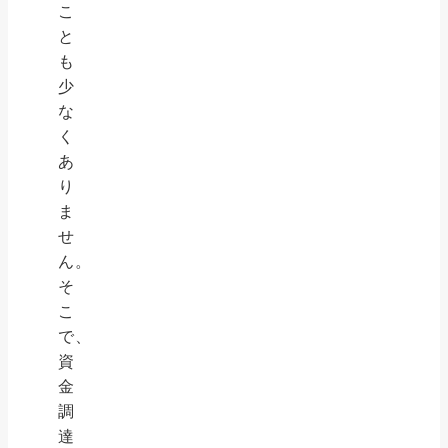
こ
と
も
少
な
く
あ
り
ま
せ
ん。
そ
こ
で、
資
金
調
達