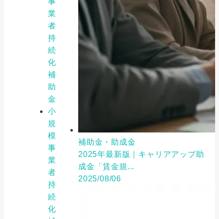
事
業
者
持
続
化
補
助
金
小
規
模
補助金・助成金
事
2025年最新版｜キャリアアップ助
業
成金「賃金規...
者
2025/08/06
持
続
化