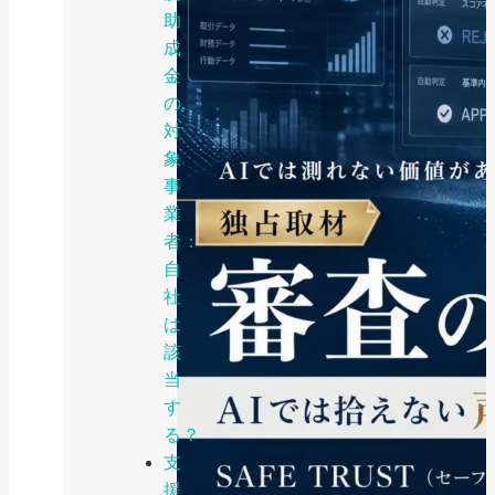
助
成
金
の
対
象
事
業
者：
自
社
は
該
当
す
る？
支
援