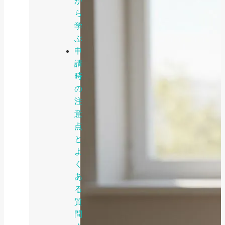
か
ら
学
ぶ
申
請
時
の
注
意
点
と
よ
く
あ
る
質
問