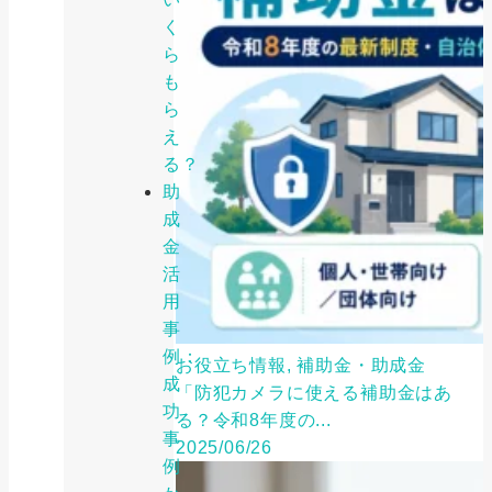
く
ら
も
ら
え
る？
助
成
金
活
用
事
例：
お役立ち情報, 補助金・助成金
成
「防犯カメラに使える補助金はあ
功
る？令和8年度の...
事
2025/06/26
例