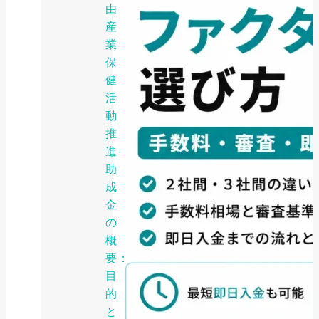
由
産
業
保
健
活
動
推
進
助
成
金
の
概
要：
目
的
と