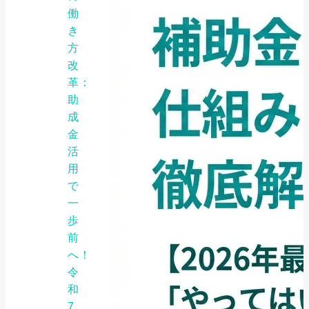
働
き
方
改
革：
助
成
金
活
用
で
一
歩
前
へ！
令
和
7