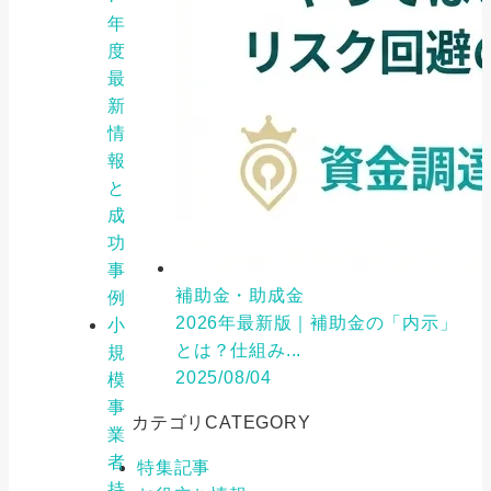
年
度
最
新
情
報
と
成
功
事
補助金・助成金
例
2026年最新版｜補助金の「内示」
小
とは？仕組み...
規
2025/08/04
模
事
カテゴリ
CATEGORY
業
者
特集記事
持