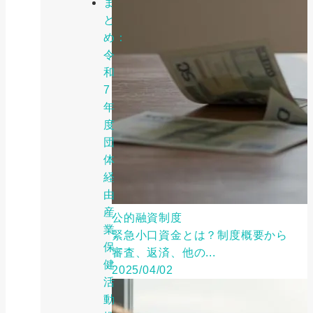
ま
と
め：
令
和
7
年
度
団
体
経
由
産
公的融資制度
業
緊急小口資金とは？制度概要から
保
審査、返済、他の...
健
2025/04/02
活
動