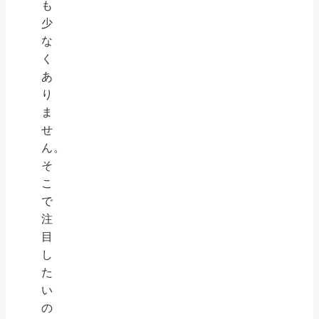
も
少
な
く
あ
り
ま
せ
ん。
そ
こ
で
注
目
し
た
い
の