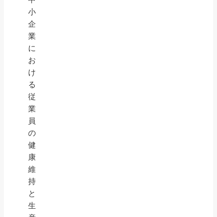
小
企
業
に
お
け
る
従
業
員
の
健
康
維
持
と
生