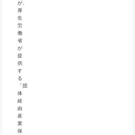
が、
厚
生
労
働
省
が
提
供
す
る
「団
体
経
由
産
業
保