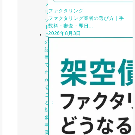
メ
ファクタリング
リ
ファクタリング業者の選び方｜手
ッ
数料・審査・即日...
ト
2026年8月3日
こ
の
記
事
で
わ
か
る
こ
と：
対
象
事
業