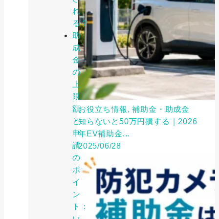
れ
る？
助
成
金
の
上
限
額
お役立ち情報, 補助金・助成金
と
知らないと50万円損する｜2026
申
年EV補助金...
請
2025/06/28
の
ポ
イ
ン
ト：
い