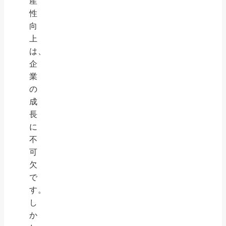
産
性
向
上
は、
企
業
の
成
長
に
不
可
欠
で
す。
し
か