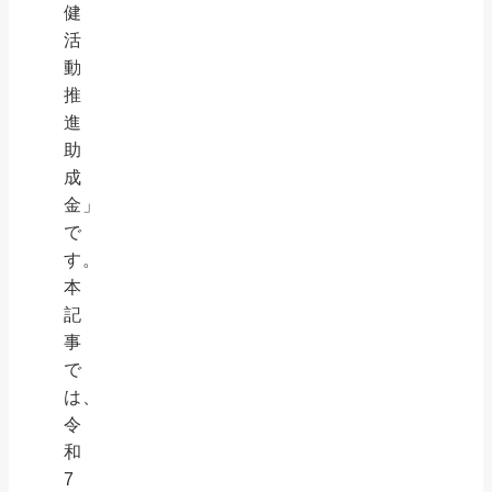
健
活
動
推
進
助
成
金」
で
す。
本
記
事
で
は、
令
和
7