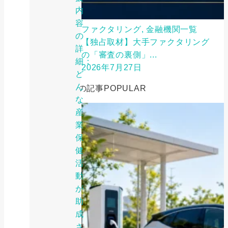
内
容
ファクタリング, 金融機関一覧
の
【独占取材】大手ファクタリング
詳
の「審査の裏側」...
細：
2026年7月27日
ど
ん
人気の記事
POPULAR
な
産
業
保
健
活
動
が
助
成
さ