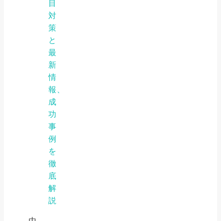
目
対
策
と
最
新
情
報、
成
功
事
例
を
徹
底
解
説
中