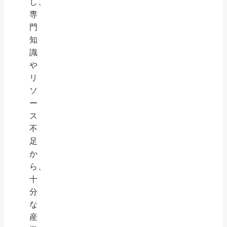
し、
専
門
知
識
や
リ
ソ
ー
ス
不
足
か
ら、
十
分
な
産