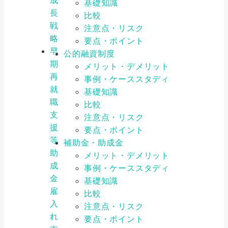
成
基礎知識
長
比較
戦
注意点・リスク
略
要点・ポイント
早
公的融資制度
期
メリット・デメリット
再
事例・ケーススタディ
就
基礎知識
職
比較
支
注意点・リスク
援
要点・ポイント
等
補助金・助成金
助
メリット・デメリット
成
事例・ケーススタディ
金
基礎知識
雇
比較
入
注意点・リスク
れ
要点・ポイント