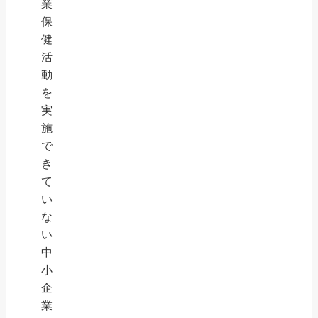
業
保
健
活
動
を
実
施
で
き
て
い
な
い
中
小
企
業