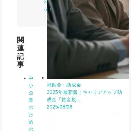
ろ
う！
関
連
記
事
中
補助金・助成金
小
2025年最新版｜キャリアアップ助
企
成金「賃金規...
業
2025/08/06
の
た
め
の