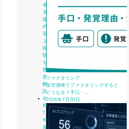
者、
支
援
内
容、
上
限
額
を
徹
底
ファクタリング
解
架空債権でファクタリングすると
説
どうなる？手口・...
令
2026年7月30日
和
7
年
度