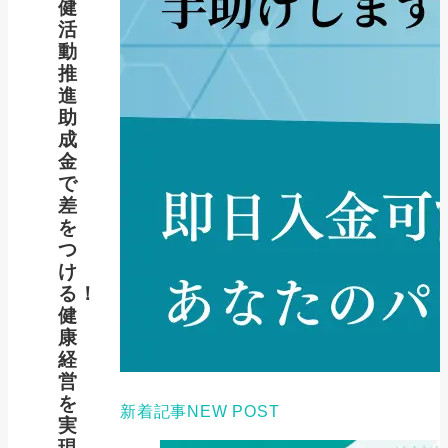
健
活
動
推
進
助
成
金
で
差
を
つ
け
る！
健
康
経
営
を
新着記事
NEW POST
実
現