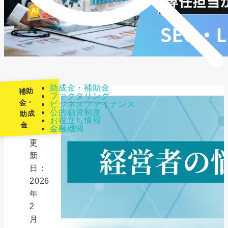
助成金・補助金
補助
ファクタリング
金・
ビジネスファイナンス
公的融資制度
助成
最
お役立ち情報
金
金融機関
終
更
新
日：
2026
年
2
月