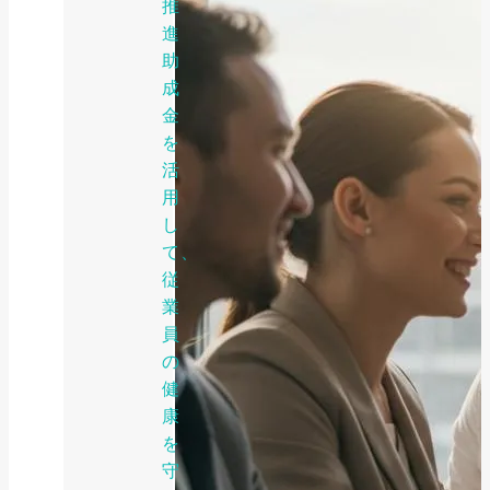
推
進
助
成
金
を
活
用
し
て、
従
業
員
の
健
康
を
守