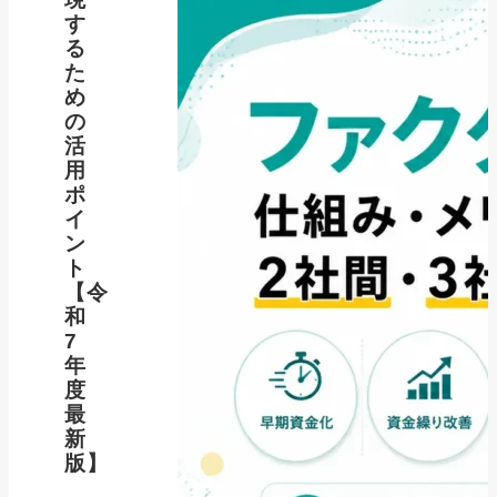
す
る
た
め
の
活
用
ポ
イ
ン
ト
【令
和
7
年
度
最
新
版】