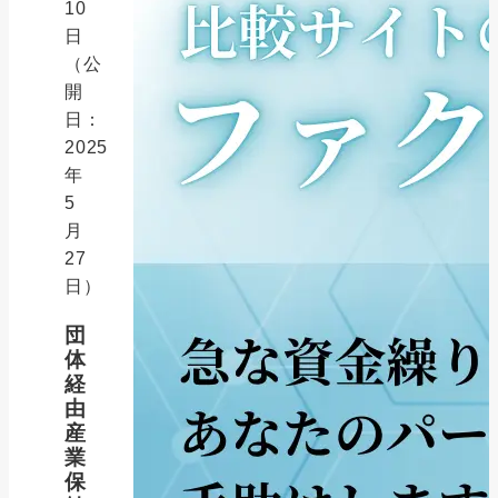
10
日
（公
開
日：
2025
年
5
月
27
日）
団
体
経
由
産
業
保