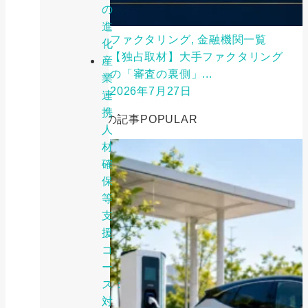
の
進
ファクタリング, 金融機関一覧
化
【独占取材】大手ファクタリング
産
の「審査の裏側」...
業
2026年7月27日
連
携
人気の記事
POPULAR
人
材
確
保
等
支
援
コ
ー
ス：
対