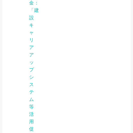
金：
「建
設
キ
ャ
リ
ア
ア
ッ
プ
シ
ス
テ
ム
等
活
用
促