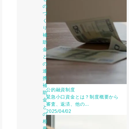
の
づ
く
り
補
助
金
と
の
連
携：
補
公的融資制度
助
緊急小口資金とは？制度概要から
金
審査、返済、他の...
と
2025/04/02
の
相
乗