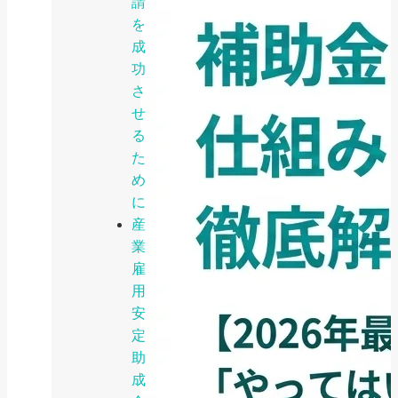
請
を
成
功
さ
せ
る
た
め
に
産
業
雇
用
安
定
助
成