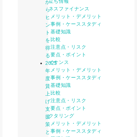
お役立ち情報
か
ビジネスファイナンス
ら
メリット・デメリット
ヒ
事例・ケーススタディ
ン
基礎知識
ト
比較
を
注意点・リスク
得
要点・ポイント
る
ファイナンス
2025
メリット・デメリット
年
事例・ケーススタディ
度
基礎知識
賃
比較
上
注意点・リスク
げ
要点・ポイント
支
ファクタリング
援
メリット・デメリット
策
事例・ケーススタディ
と