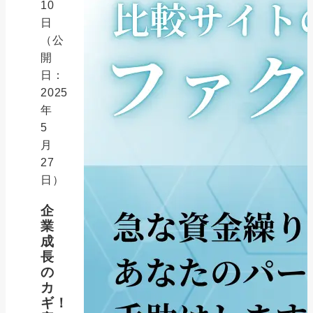
10
日
（公
開
日：
2025
年
5
月
27
日）
企
業
成
長
の
カ
ギ！