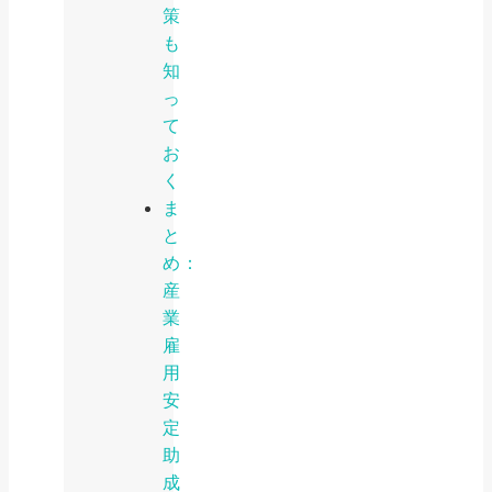
策
も
知
っ
て
お
く
ま
と
め：
産
業
雇
用
安
定
助
成