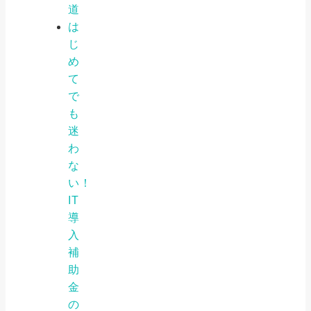
道
は
じ
め
て
で
も
迷
わ
な
い！
IT
導
入
補
助
金
の