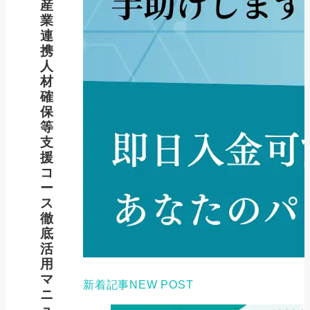
産
業
連
携
人
材
確
保
等
支
援
コ
ー
ス
徹
底
活
用
マ
新着記事
NEW POST
ニ
ュ