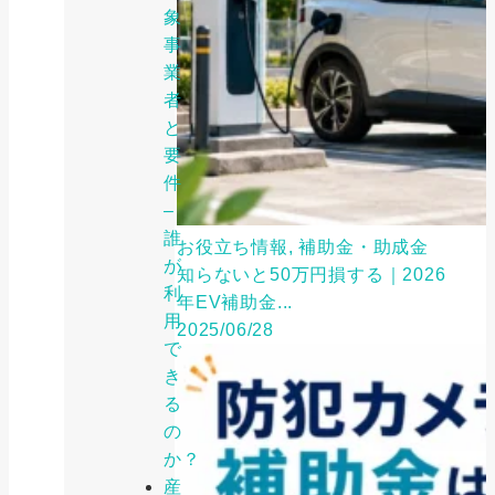
象
事
業
者
と
要
件
–
誰
お役立ち情報, 補助金・助成金
が
知らないと50万円損する｜2026
利
年EV補助金...
用
2025/06/28
で
き
る
の
か？
産