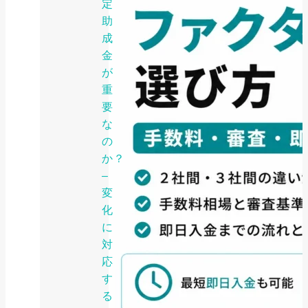
定
助
成
金
が
重
要
な
の
か？
–
変
化
に
対
応
す
る