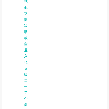
就
職
支
援
等
助
成
金
雇
入
れ
支
援
コ
ー
ス：
企
業