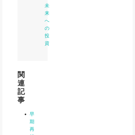
未
来
へ
の
投
資
関
連
記
事
早
期
再