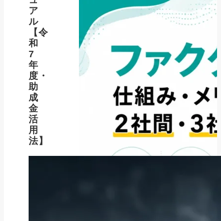
ア
ル
【令
和
7
年
度・
助
成
金
活
用
法】