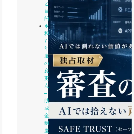
と
目
的
令
和
7
年
度
の
変
更
点
–
助
成
金
制
度