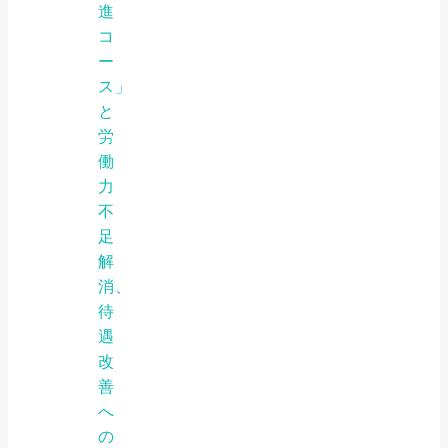
進
コ
ー
ス」
と
労
働
力
不
足
解
消、
待
遇
改
善
へ
の