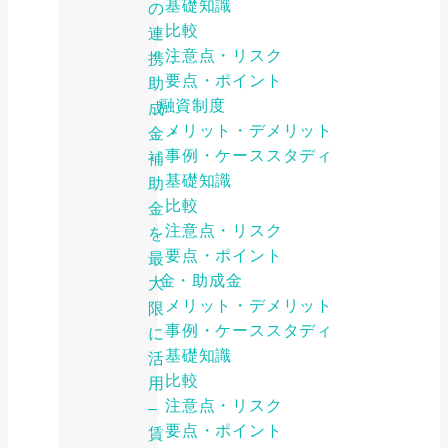
基礎知識
の
比較
連
注意点・リスク
携：
要点・ポイント
助
公的融資制度
成
メリット・デメリット
金・
事例・ケーススタディ
補
基礎知識
助
比較
金
注意点・リスク
を
要点・ポイント
最
補助金・助成金
大
メリット・デメリット
限
事例・ケーススタディ
に
基礎知識
活
比較
用
注意点・リスク
–
要点・ポイント
賃