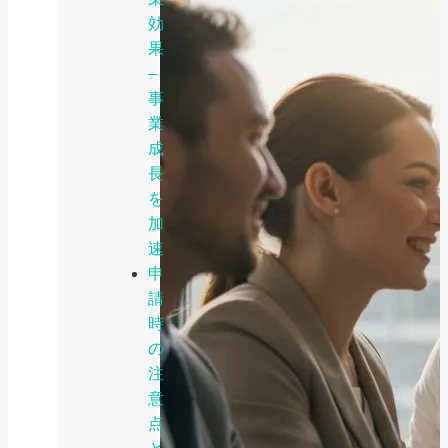
効
果
–
事
業
成
長
を
加
速
申
請
時
の
注
意
点