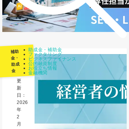
助成金・補助金
補助
ファクタリング
金・
ビジネスファイナンス
公的融資制度
助成
最
お役立ち情報
金
金融機関
終
更
新
日：
2026
年
2
月