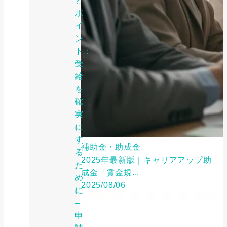
と
ポ
イ
ン
ト：
受
給
を
確
実
に
す
補助金・助成金
る
2025年最新版｜キャリアアップ助
た
成金「賃金規...
め
2025/08/06
に
–
申