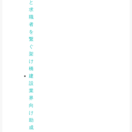
と
求
職
者
を
繋
ぐ
架
け
橋
建
設
業
界
向
け
助
成