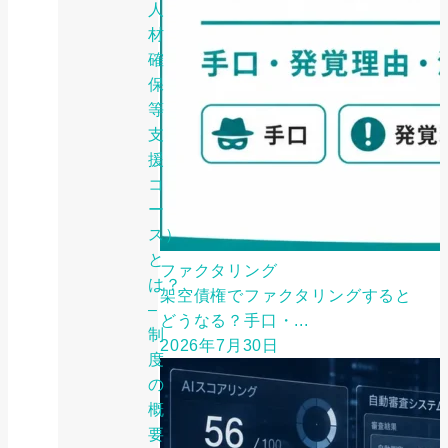
人
材
確
保
等
支
援
コ
ー
ス）
と
ファクタリング
は？
架空債権でファクタリングすると
–
どうなる？手口・...
制
2026年7月30日
度
の
概
要