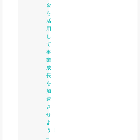
金
を
活
用
し
て
事
業
成
長
を
加
速
さ
せ
よ
う！
–