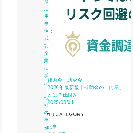
金
活
用
事
例：
成
功
企
業
に
学
補助金・助成金
ぶ
2026年最新版｜補助金の「内示」
–
とは？仕組み...
他
2025/08/04
社
の
カテゴリ
CATEGORY
事
特集記事
例