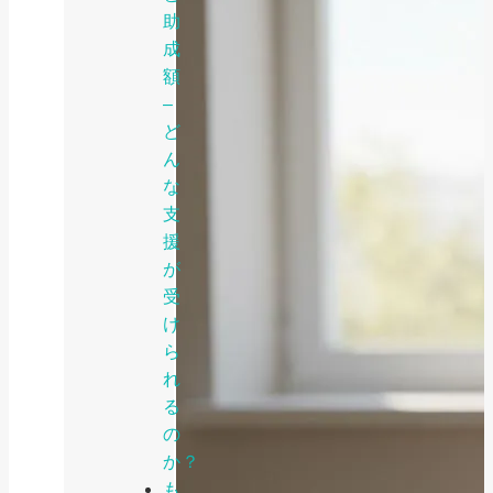
助
成
額
–
ど
ん
な
支
援
が
受
け
ら
れ
る
の
か？
も