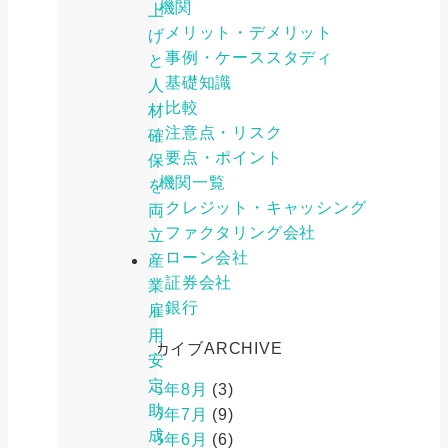
金融機関
上
メリット・デメリット
げ
事例・ケーススタディ
と
基礎知識
人
比較
材
注意点・リスク
確
要点・ポイント
保
金融機関一覧
を
クレジット・キャッシング
両
ファクタリング会社
立
ローン会社
産
証券会社
業
銀行
雇
用
アーカイブ
ARCHIVE
安
定
2026年8月
(3)
助
2026年7月
(9)
成
2026年6月
(6)