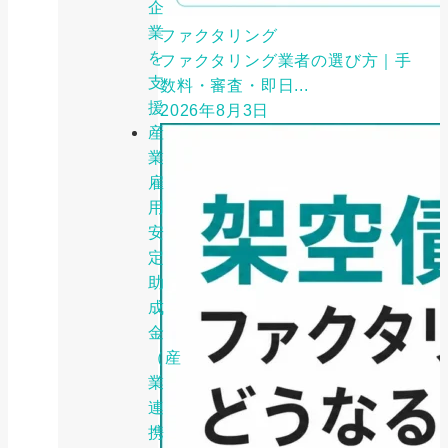
企
業
ファクタリング
を
ファクタリング業者の選び方｜手
支
数料・審査・即日...
援
2026年8月3日
産
業
雇
用
安
定
助
成
金
（産
業
連
携