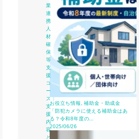
業
連
携
人
材
確
保
等
支
援
コ
ー
ス：
お役立ち情報, 補助金・助成金
支
「防犯カメラに使える補助金はあ
援
る？令和8年度の...
内
2025/06/26
容
と