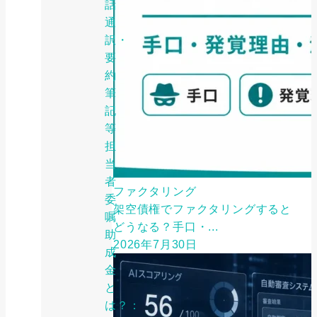
話
通
訳・
要
約
筆
記
等
担
当
者
ファクタリング
委
架空債権でファクタリングすると
嘱
どうなる？手口・...
助
2026年7月30日
成
金
と
は？：