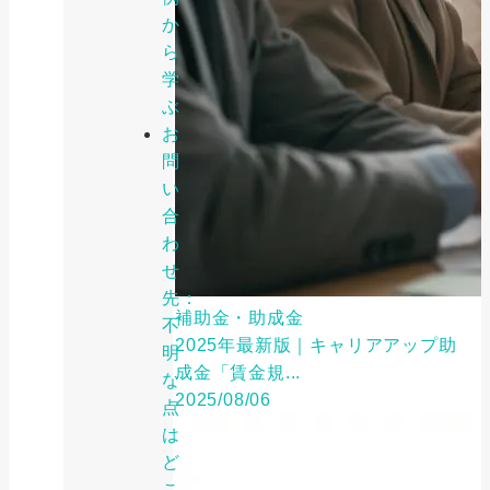
か
ら
学
ぶ
お
問
い
合
わ
せ
先：
補助金・助成金
不
2025年最新版｜キャリアアップ助
明
成金「賃金規...
な
2025/08/06
点
は
ど
こ