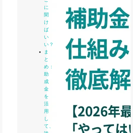
に
聞
け
ば
い
い？
ま
と
め：
助
成
金
を
活
用
し
て、