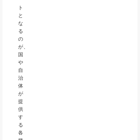
ト
と
な
る
の
が、
国
や
自
治
体
が
提
供
す
る
各