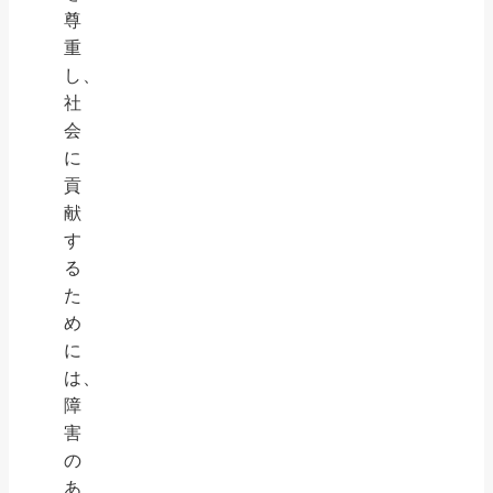
尊
重
し、
社
会
に
貢
献
す
る
た
め
に
は、
障
害
の
あ