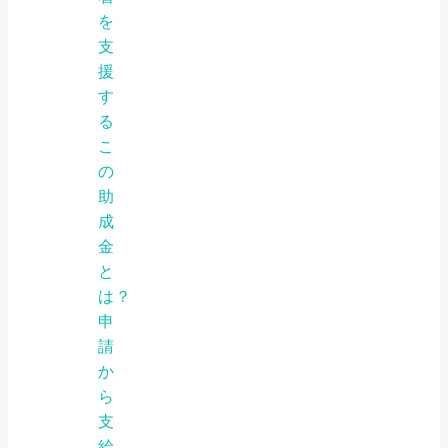
を
支
援
す
る
こ
の
助
成
金
と
は？
申
請
か
ら
支
給