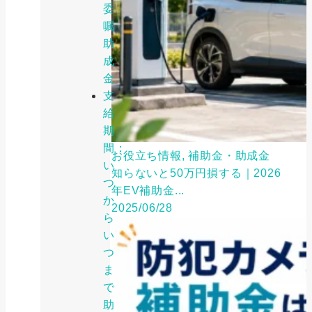
委
嘱
助
成
金
支
給
期
間：
お役立ち情報, 補助金・助成金
い
知らないと50万円損する｜2026
つ
年EV補助金...
か
2025/06/28
ら
い
つ
ま
で
助