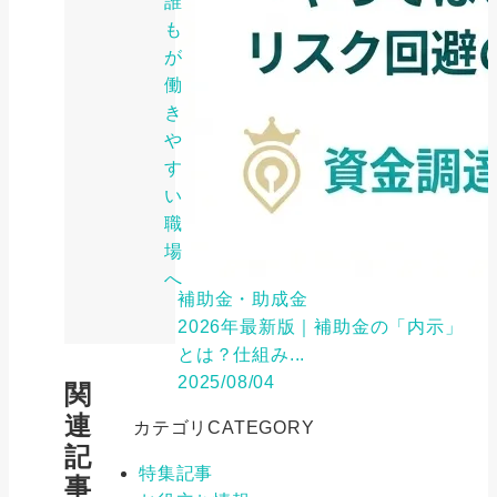
誰
も
が
働
き
や
す
い
職
場
へ
補助金・助成金
2026年最新版｜補助金の「内示」
とは？仕組み...
2025/08/04
関
連
カテゴリ
CATEGORY
記
特集記事
事