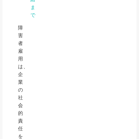
ま
で
障
害
者
雇
用
は、
企
業
の
社
会
的
責
任
を