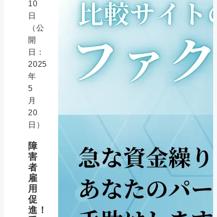
10
日
（公
開
日：
2025
年
5
月
20
日）
障
害
者
雇
用
促
進！