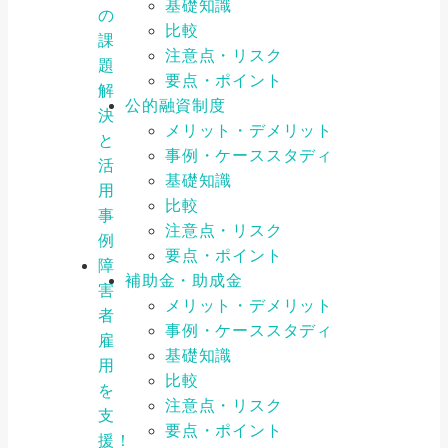
基礎知識
の
比較
課
注意点・リスク
題
要点・ポイント
解
公的融資制度
決
メリット・デメリット
と
事例・ケーススタディ
活
基礎知識
用
比較
事
注意点・リスク
例
要点・ポイント
障
補助金・助成金
害
メリット・デメリット
者
事例・ケーススタディ
雇
基礎知識
用
比較
を
注意点・リスク
支
要点・ポイント
援！