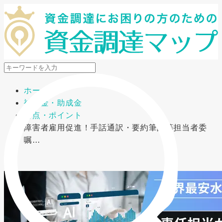
メニューを開閉
ホーム
補助金・助成金
要点・ポイント
障害者雇用促進！手話通訳・要約筆記等担当者委
嘱…