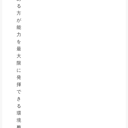
る
方
が
能
力
を
最
大
限
に
発
揮
で
き
る
環
境
整