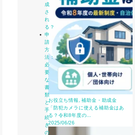
成
さ
れ
る？
申
請
方
法：
必
要
な
書
類
お役立ち情報, 補助金・助成金
と
「防犯カメラに使える補助金はあ
手
る？令和8年度の...
続
2025/06/26
き
の