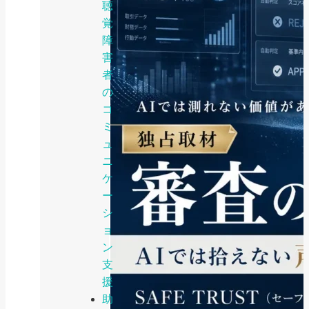
聴
覚
障
害
者
の
コ
ミ
ュ
ニ
ケ
ー
シ
ョ
ン
支
援
助