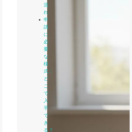
流
れ
申
請
に
必
要
な
様
式：
ど
こ
で
入
手
で
き
る？