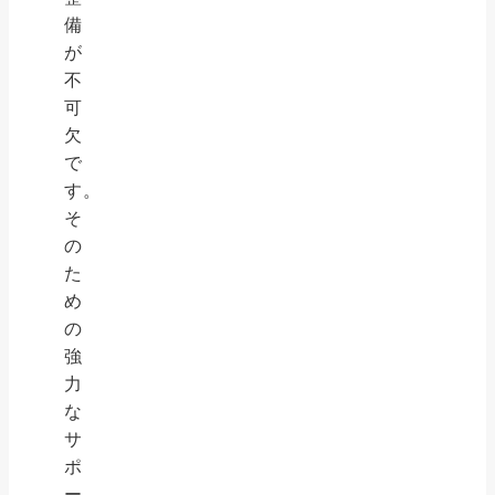
備
が
不
可
欠
で
す。
そ
の
た
め
の
強
力
な
サ
ポ
ー