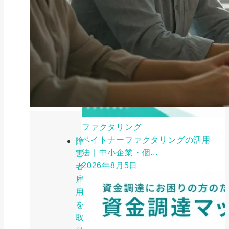
ファクタリング
ペイトナーファクタリングの活用
障
法｜中小企業・個...
害
2026年8月5日
者
雇
用
を
取