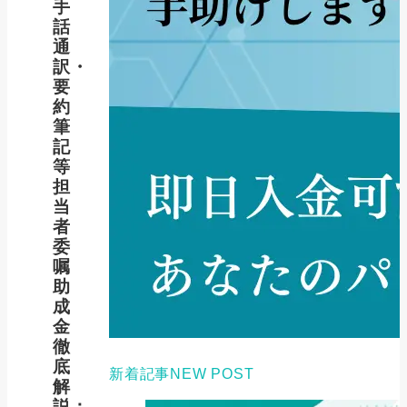
手
話
通
訳・
要
約
筆
記
等
担
当
者
委
嘱
助
成
金
徹
底
新着記事
NEW POST
解
説：