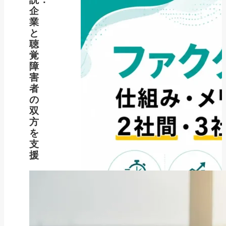
企
業
と
聴
覚
障
害
者
の
双
方
を
支
援