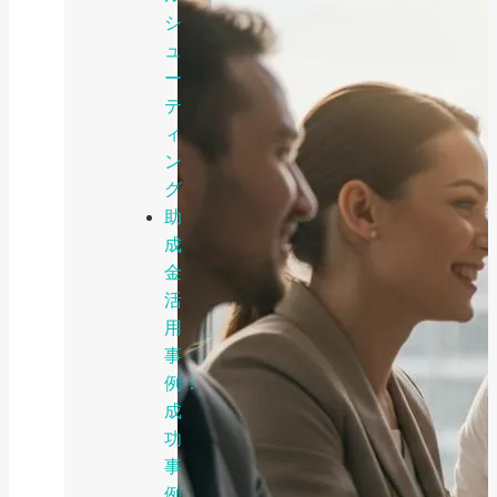
シ
ュ
ー
テ
ィ
ン
グ
助
成
金
活
用
事
例：
成
功
事
例