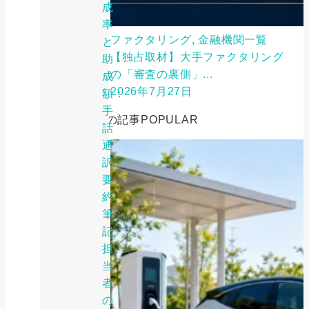
成
率
ファクタリング, 金融機関一覧
と
【独占取材】大手ファクタリング
助
の「審査の裏側」...
成
2026年7月27日
額：
手
人気の記事
POPULAR
話
通
訳・
要
約
筆
記
担
当
者
の