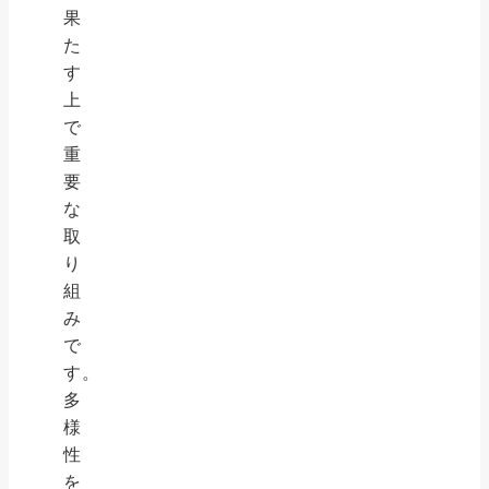
果
た
す
上
で
重
要
な
取
り
組
み
で
す。
多
様
性
を