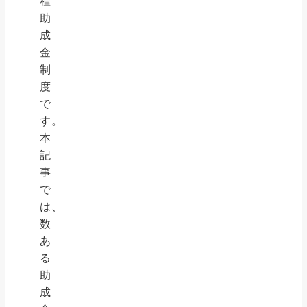
種
助
成
金
制
度
で
す。
本
記
事
で
は、
数
あ
る
助
成