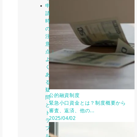
申
請
時
の
注
意
点：
よ
く
あ
る
疑
公的融資制度
問
緊急小口資金とは？制度概要から
と
審査、返済、他の...
ト
2025/04/02
ラ
ブ
ル