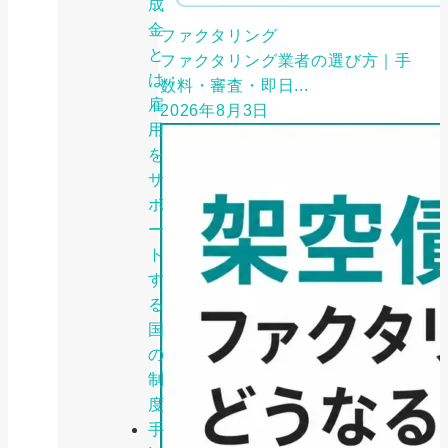
成
金
ファクタリング
と
ファクタリング業者の選び方｜手
は：
数料・審査・即日...
雇
2026年8月3日
用
を
サ
ポ
ー
ト
す
る
国
の
制
度
手