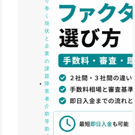
り
巻
く
現
状
と
企
業
の
課
題
障
害
者
介
助
等
助