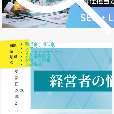
助成金・補助金
補助
ファクタリング
金・
ビジネスファイナンス
公的融資制度
助成
最
お役立ち情報
金
金融機関
終
更
新
日：
2026
年
2
月