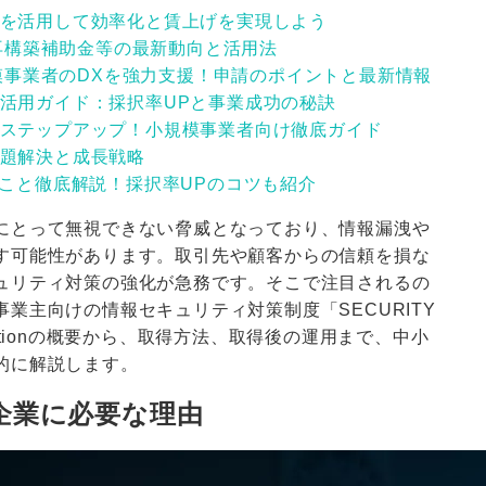
を活用して効率化と賃上げを実現しよう
業再構築補助金等の最新動向と活用法
規模事業者のDXを強力支援！申請のポイントと最新情報
活用ガイド：採択率UPと事業成功の秘訣
ステップアップ！小規模事業者向け徹底ガイド
題解決と成長戦略
いこと徹底解説！採択率UPのコツも紹介
にとって無視できない脅威となっており、情報漏洩や
す可能性があります。取引先や顧客からの信頼を損な
ュリティ対策の強化が急務です。そこで注目されるの
業主向けの情報セキュリティ対策制度「SECURITY
y Actionの概要から、取得方法、取得後の運用まで、中小
的に解説します。
？中小企業に必要な理由