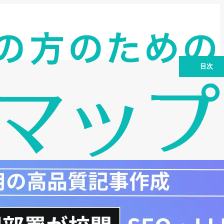
目次
Security Actionとは？中小企業に必要な
理由
Security Actionの概要：一つ星と二つ星
の違いを徹底比較
Security Action自己宣言IDの取得方法：
5つのステップ
Security Action取得後の運用：継続的な
改善が重要
Security Actionで中小企業の情報セキュ
リティを強化