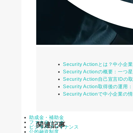
Security Actionとは？中
Security Actionの概要
Security Action自己宣言
Security Action取得後
Security Actionで中小
助成金・補助金
ファクタリング
関連記事
ビジネスファイナンス
公的融資制度