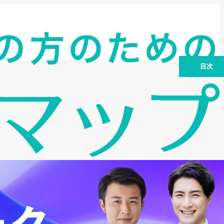
目次
MRF（エム・アール・エフ）とは？知っ
ておきたい会社概要とサービス
MRFビジネスローンの強みとは？他社と
差別化される3つの特徴
利用前に確認！MRFビジネスローンの注
意点と確認しておきたいポイント
MRFを実際に使った人の評価は？口コミ
と成功事例から見る評判
MRFビジネスローン申込から融資までの
流れとスムーズに進めるコツ