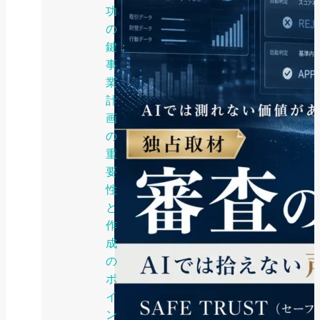
功
の
鍵：
事
業
計
画
の
重
要
性
と
作
成
の
ポ
イ
ン