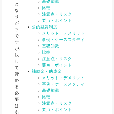
基礎知識
と
比較
な
注意点・リスク
り
要点・ポイント
が
公的融資制度
ち
メリット・デメリット
で
事例・ケーススタディ
す
基礎知識
が、
比較
決
注意点・リスク
し
要点・ポイント
て
補助金・助成金
諦
メリット・デメリット
め
事例・ケーススタディ
る
基礎知識
必
比較
要
注意点・リスク
は
要点・ポイント
あ