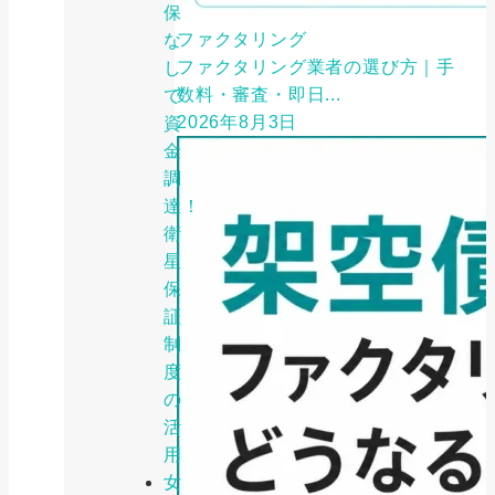
保
ファクタリング
な
ファクタリング業者の選び方｜手
し
数料・審査・即日...
で
2026年8月3日
資
金
調
達！
衛
星
保
証
制
度
の
活
用
女