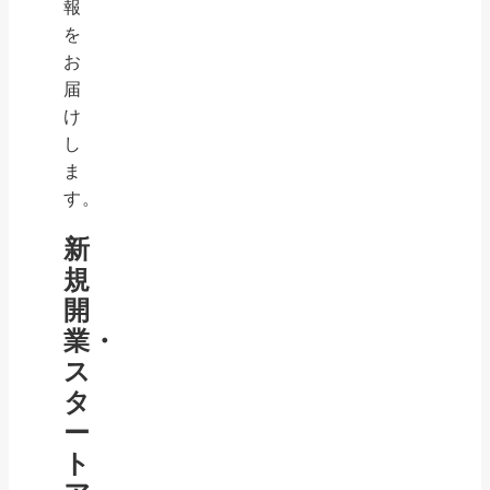
報
を
お
届
け
し
ま
す。
新
規
開
業・
ス
タ
ー
ト