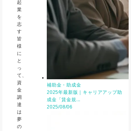
起
業
を
志
す
皆
様
に
と
っ
て、
資
補助金・助成金
金
2025年最新版｜キャリアアップ助
調
成金「賃金規...
達
2025/08/06
は
夢
の