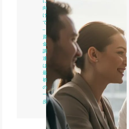
に
向
け
て
–
資
金
調
達
は
最
初
の
一
歩