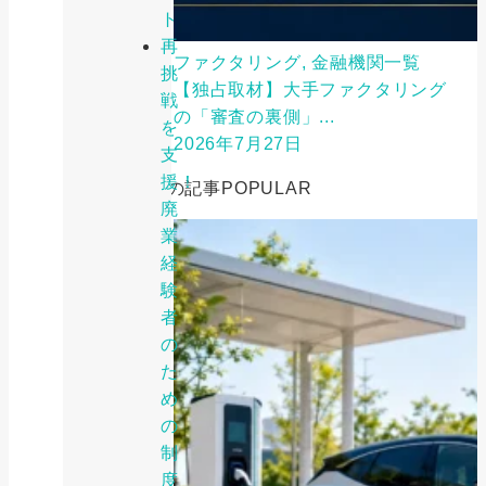
ト
再
ファクタリング, 金融機関一覧
挑
【独占取材】大手ファクタリング
戦
の「審査の裏側」...
を
2026年7月27日
支
援！
人気の記事
POPULAR
廃
業
経
験
者
の
た
め
の
制
度