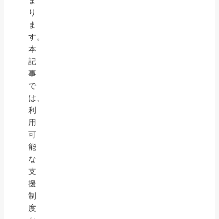
ま
り
ま
す。
本
記
事
で
は、
利
用
可
能
な
支
援
制
度