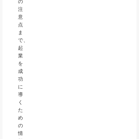
の
注
意
点
ま
で、
起
業
を
成
功
に
導
く
た
め
の
情