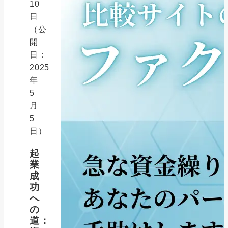
10
日
（公
開
日：
2025
年
5
月
5
日）
起
業
成
功
へ
の
道：