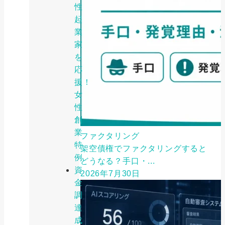
性
起
業
家
を
応
援！
女
性
創
業
ファクタリング
特
架空債権でファクタリングすると
例
どうなる？手口・...
資
2026年7月30日
金
調
達
成