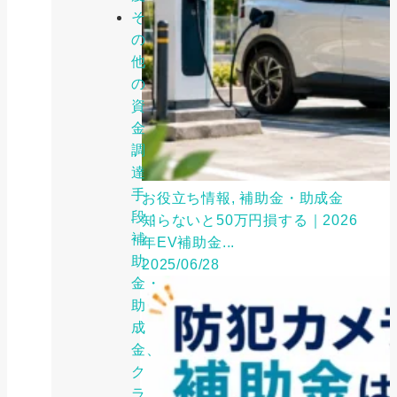
そ
の
他
の
資
金
調
達
手
お役立ち情報, 補助金・助成金
段：
知らないと50万円損する｜2026
補
年EV補助金...
助
2025/06/28
金・
助
成
金、
ク
ラ