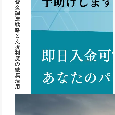
資
金
調
達
戦
略
と
支
援
制
度
の
徹
底
活
用
新着記事
NEW POST