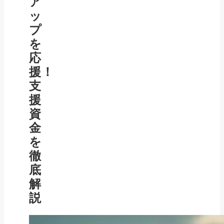
ア
ッ
プ
を
応
援！
支
援
資
金
を
徹
底
解
説