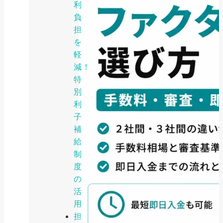
利
負
担
を
軽
減！
特
別
利
子
補
給
制
度
の
活
用
担