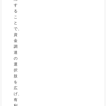
す
る
こ
と
で、
資
金
調
達
の
選
択
肢
を
広
げ、
有
利