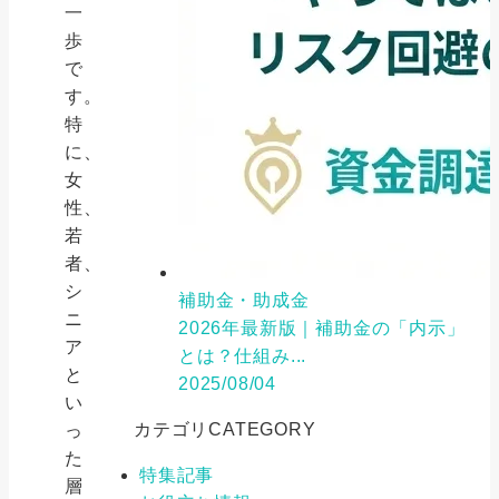
一
歩
で
す。
特
に、
女
性、
若
者、
シ
補助金・助成金
ニ
2026年最新版｜補助金の「内示」
ア
とは？仕組み...
と
2025/08/04
い
カテゴリ
CATEGORY
っ
た
特集記事
層