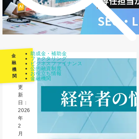
助成金・補助金
金
ファクタリング
融
ビジネスファイナンス
公的融資制度
機
最
お役立ち情報
関
金融機関
終
更
新
日：
2026
年
2
月