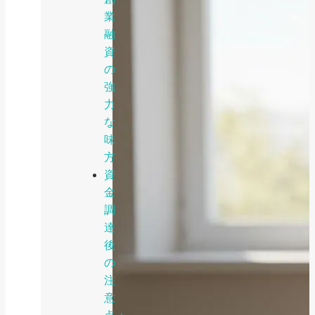
業
融
資
の
強
力
な
味
方
資
金
調
達
後
の
注
意