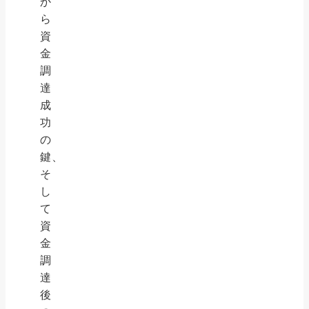
か
ら
資
金
調
達
成
功
の
鍵、
そ
し
て
資
金
調
達
後