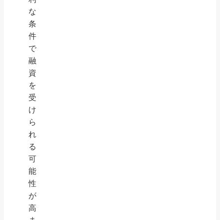
な
条
件
で
融
資
を
受
け
ら
れ
る
可
能
性
が
高