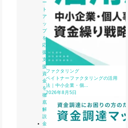
ー
ト
ア
ッ
プ
を
応
援！
支
援
ファクタリング
資
ペイトナーファクタリングの活用
金
法｜中小企業・個...
を
2026年8月5日
徹
底
解
説
金