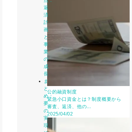
点：
返
済
計
画
と
事
業
の
成
長
ま
と
公的融資制度
め：
緊急小口資金とは？制度概要から
夢
審査、返済、他の...
の
2025/04/02
実
現