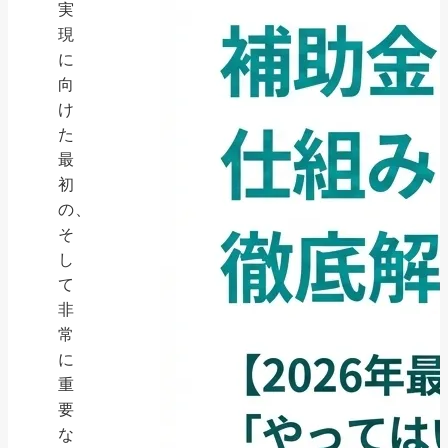
実
現
に
向
け
た
最
初
の、
そ
し
て
非
常
に
重
要
な