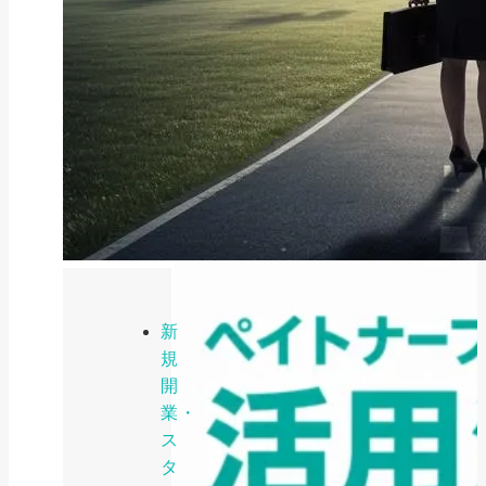
ファクタリング
ファクタリングとは？仕組み・メ
リット・注意点と...
2026年8月6日
新
規
開
業・
ス
タ