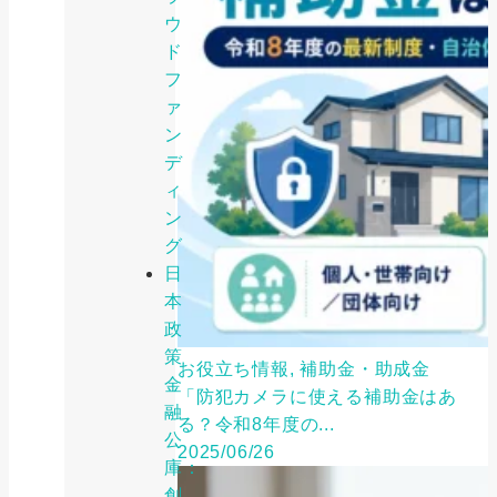
ウ
ド
フ
ァ
ン
デ
ィ
ン
グ
日
本
政
策
お役立ち情報, 補助金・助成金
金
「防犯カメラに使える補助金はあ
融
る？令和8年度の...
公
2025/06/26
庫：
創