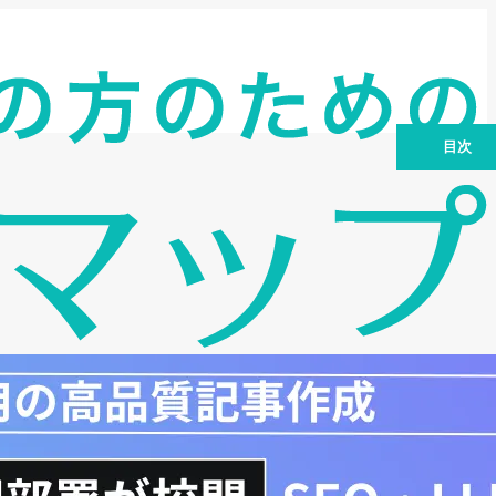
目次
銀行融資を取り巻く環境変化と審査厳格
化の背景
融資審査を有利に進めるための第一歩：
自己査定の理解と実践
金融モニタリング報告：銀行との信頼関
係構築の要
マネロン対策：コンプライアンス遵守が
融資の必須条件
銀行融資を成功させるための総合対策
事例紹介：対策成功企業の事例と失敗事
例
まとめ：融資成功への継続的な取り組み