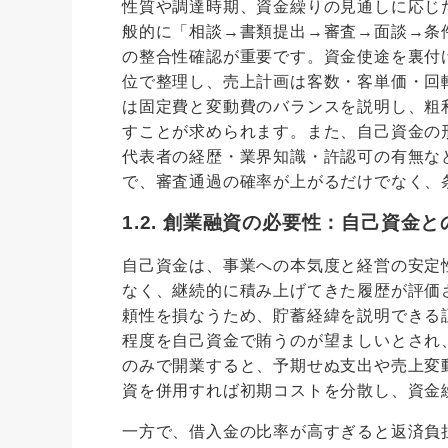
性質や調達時期、資金繰りの見通しに応じ
般的に「相談→書類提出→審査→面談→条
の整合性確認が重要です。資金使途を裏付
位で整理し、売上計画は客数・客単価・回
は固定費と変動費のバランスを説明し、粗
すことが求められます。また、自己資金の
代表者の経歴・業界知識・許認可の有無な
で、審査通過の確率が上がるだけでなく、
1.2. 創業融資の必要性：自己資金
自己資金は、事業への本気度と経営の安定
なく、継続的に積み上げてきた履歴が評価
頼性を損なうため、貯蓄経緯を説明できる
程度を自己資金で賄うのが望ましいとされ
のみで開業すると、予期せぬ支出や売上変
資を併用すれば初期コストを分散し、資金
一方で、借入金の比率が高すぎると返済負