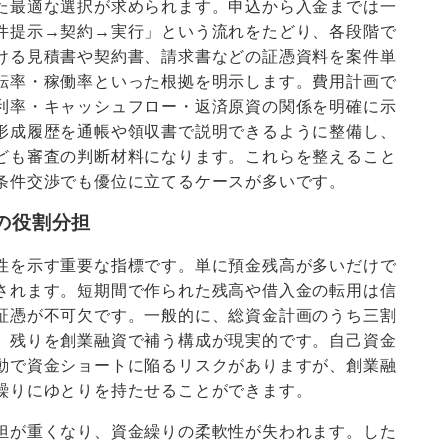
た最適な選択が求められます。申込から入金までは一
件提示→契約→実行」という流れをたどり、各段階で
ける見積書や契約書、請求書などの証憑資料を案件単
転率・稼働率といった根拠を明示します。費用計画で
利率・キャッシュフロー・返済原資の関係を明確に示
形成履歴を通帳や領収書で説明できるように整備し、
ども審査の判断材料になります。これらを整えること
条件交渉でも優位に立てるケースが多いです。
との役割分担
性を示す重要な指標です。単に預金残高が多いだけで
されます。短期間で作られた残高や借入金の転用は信
証憑が不可欠です。一般的に、総資金計画のうち三割
、残りを創業融資で補う構成が現実的です。自己資金
動で資金ショートに陥るリスクがありますが、創業融
繰りにゆとりを持たせることができます。
担が重くなり、資金繰りの柔軟性が失われます。した