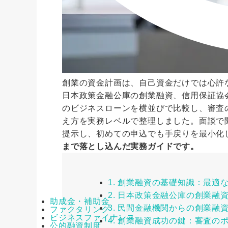
創業の資金計画は、自己資金だけでは心許
日本政策金融公庫の創業融資、信用保証協
のビジネスローンを横並びで比較し、審査
え方を実務レベルで整理しました。面談で
提示し、初めての申込でも手戻りを最小化
まで落とし込んだ実務ガイドです。
1. 創業融資の基礎知識：最適
2. 日本政策金融公庫の創業
助成金・補助金
3. 民間金融機関からの創業融
ファクタリング
ビジネスファイナンス
4. 創業融資成功の鍵：審査の
公的融資制度