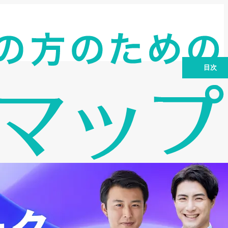
目次
1. 創業融資の基礎知識：最適な資金調達
への第一歩
2. 日本政策金融公庫の創業融資：メリッ
ト・デメリットを見極める
3. 民間金融機関からの創業融資：地域密
着型サポートに期待
4. 創業融資成功の鍵：審査のポイントと
資金調達の多様化
5. 創業融資後の注意点：返済計画と経営
改善