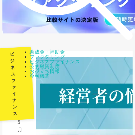
助成金・補助金
ビ
ファクタリング
ジ
ビジネスファイナンス
公的融資制度
ネ
最
お役立ち情報
ス
金融機関
終
フ
更
ァ
新
イ
日：
ナ
ン
2026
ス
年
5
月