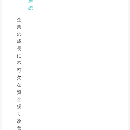
解
説
企
業
の
成
長
に
不
可
欠
な
資
金
繰
り
改
善