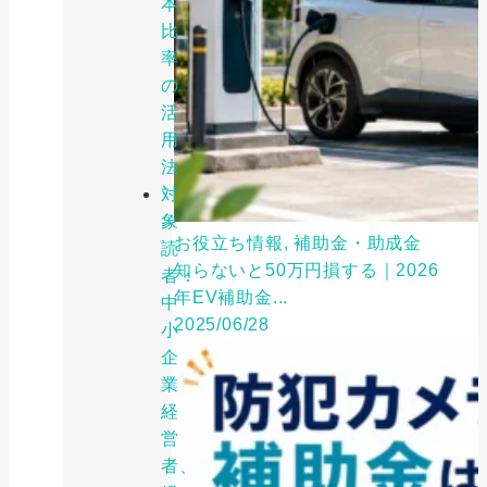
本
比
率
の
活
用
法
対
象
お役立ち情報, 補助金・助成金
読
知らないと50万円損する｜2026
者：
年EV補助金...
中
2025/06/28
小
企
業
経
営
者、