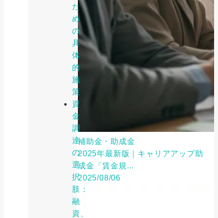
た
め
の
具
体
的
施
策
資
金
調
達
補助金・助成金
の
2025年最新版｜キャリアアップ助
選
成金「賃金規...
択
2025/08/06
肢：
融
資、