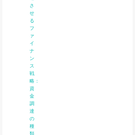
さ
せ
る
フ
ァ
イ
ナ
ン
ス
戦
略：
資
金
調
達
の
種
類、