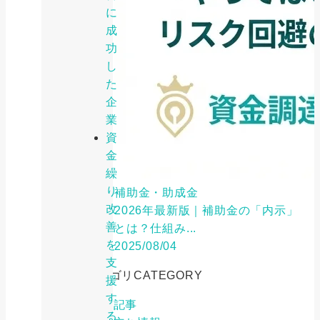
に
成
功
し
た
企
業
資
金
繰
り
補助金・助成金
改
2026年最新版｜補助金の「内示」
善
とは？仕組み...
を
2025/08/04
支
カテゴリ
CATEGORY
援
す
特集記事
る