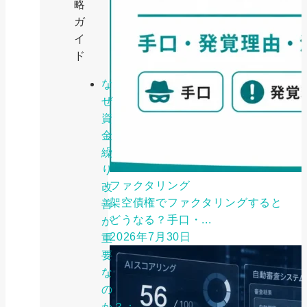
略
ガ
イ
ド
な
ぜ
資
金
繰
り
ファクタリング
改
架空債権でファクタリングすると
善
どうなる？手口・...
が
2026年7月30日
重
要
な
の
か？：