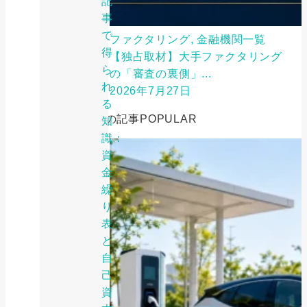
記
事
で
ファクタリング, 金融機関一覧
得
【独占取材】大手ファクタリング
ら
の「審査の裏側」...
れ
2026年7月27日
る
人気の記事
POPULAR
知
識：
資
金
繰
り
表
と
自
己
資