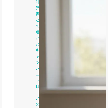
計
算
書
と
の
違
い
と
キ
ャ
ッ
シ
ュ
フ
ロ
ー
と
の