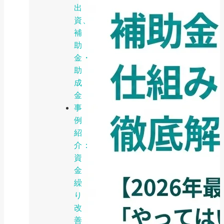
出
資、
補
助
金・
助
成
金
事
例
紹
介：
資
金
繰
り
改
善