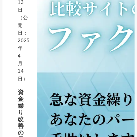
13
日
（公
開
日：
2025
年
4
月
14
日）
資
金
繰
り
改
善
の