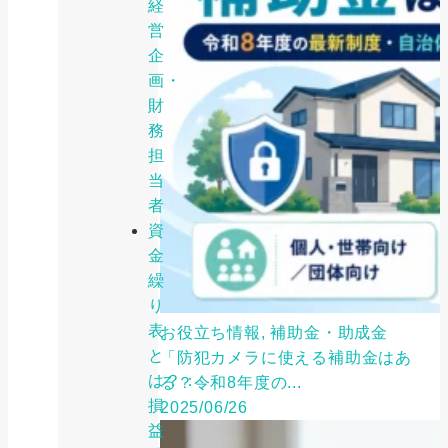
経
営
企
画・
財
務
担
当
者
資
金
繰
り
表
お役立ち情報, 補助金・助成金
と
「防犯カメラに使える補助金はあ
は？：
る？令和8年度の...
損
2025/06/26
益