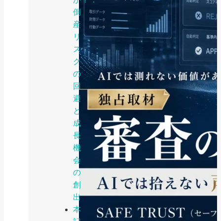
倒
産
リ
ス
ク
の
回
避
と
成
長
機
会
の
創
出
本