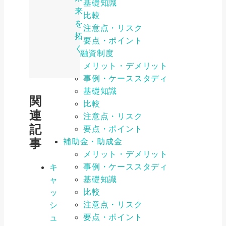
基礎知識
来
比較
を
注意点・リスク
拓
要点・ポイント
く
公的融資制度
メリット・デメリット
事例・ケーススタディ
基礎知識
関
比較
連
注意点・リスク
記
要点・ポイント
事
補助金・助成金
メリット・デメリット
事例・ケーススタディ
キ
基礎知識
ャ
比較
ッ
注意点・リスク
シ
要点・ポイント
ュ