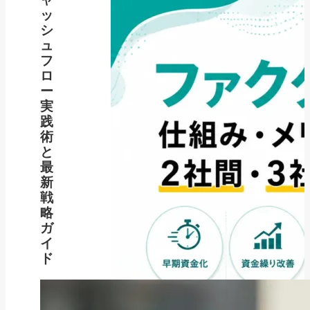
ッ
シ
ュ
フ
ロ
ー
実
践
術
と
最
新
戦
略
ガ
イ
ド