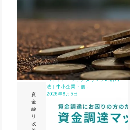
ファクタリング
ペイトナーファクタリングの活用
法｜中小企業・個...
2026年8月5日
資
金
繰
り
改