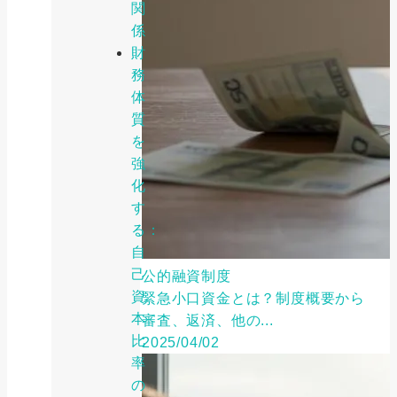
関
係
財
務
体
質
を
強
化
す
る：
自
己
公的融資制度
資
緊急小口資金とは？制度概要から
本
審査、返済、他の...
比
2025/04/02
率
の