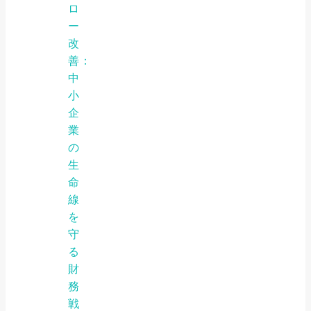
ロ
ー
改
善：
中
小
企
業
の
生
命
線
を
守
る
財
務
戦