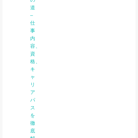
道
–
仕
事
内
容、
資
格、
キ
ャ
リ
ア
パ
ス
を
徹
底