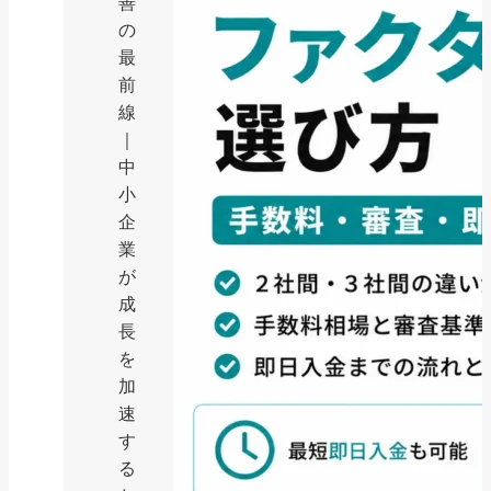
善
の
最
前
線
｜
中
小
企
業
が
成
長
を
加
速
す
る