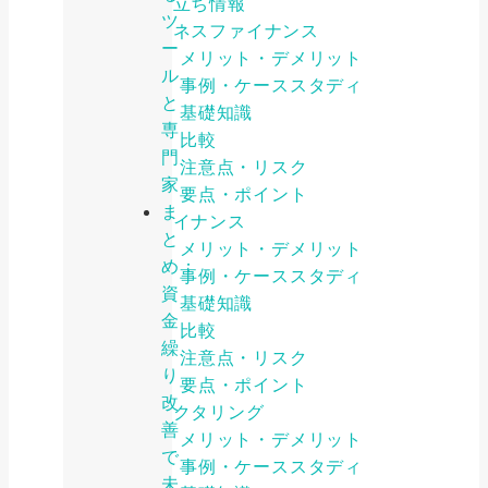
お役立ち情報
ツ
ビジネスファイナンス
ー
メリット・デメリット
ル
事例・ケーススタディ
と
基礎知識
専
比較
門
注意点・リスク
家
要点・ポイント
ま
ファイナンス
と
メリット・デメリット
め：
事例・ケーススタディ
資
基礎知識
金
比較
繰
注意点・リスク
り
要点・ポイント
改
ファクタリング
善
メリット・デメリット
で
事例・ケーススタディ
未