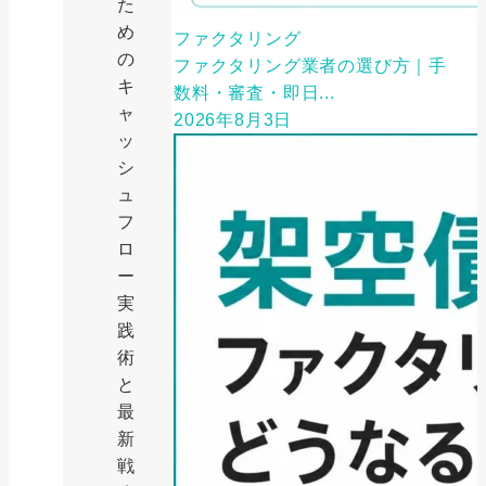
た
め
ファクタリング
の
ファクタリング業者の選び方｜手
キ
数料・審査・即日...
ャ
2026年8月3日
ッ
シ
ュ
フ
ロ
ー
実
践
術
と
最
新
戦