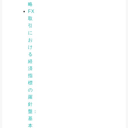
略
FX
取
引
に
お
け
る
経
済
指
標
の
羅
針
盤：
基
本