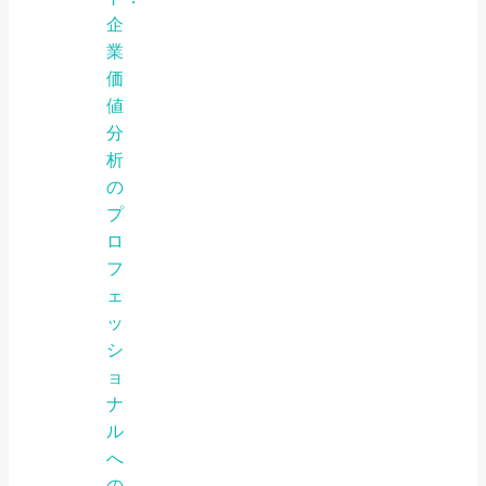
企
業
価
値
分
析
の
プ
ロ
フ
ェ
ッ
シ
ョ
ナ
ル
へ
の