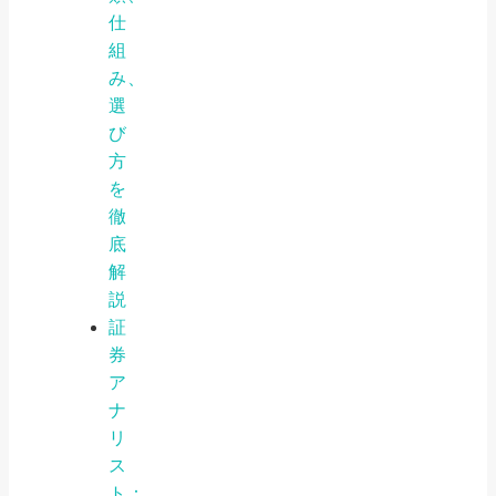
仕
組
み、
選
び
方
を
徹
底
解
説
証
券
ア
ナ
リ
ス
ト：