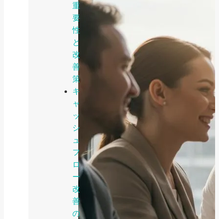
重
要
性
と
改
善
策
キ
ャ
ッ
シ
ュ
フ
ロ
ー
改
善
の