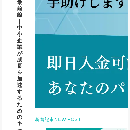
最
前
線
｜
中
小
企
業
が
成
長
を
加
速
す
る
た
め
の
新着記事
NEW POST
キ
ャ