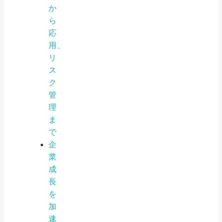
か
ら
応
用、
リ
ス
ク
管
理
ま
で
企
業
成
長
を
加
速