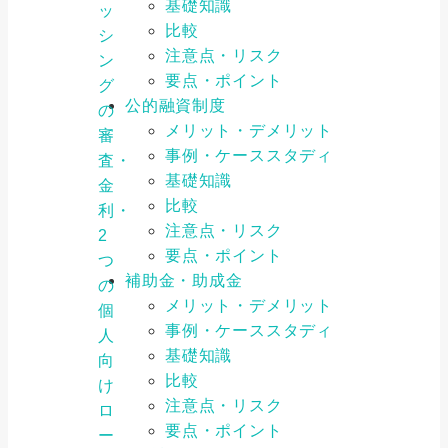
基礎知識
ッ
比較
シ
注意点・リスク
ン
要点・ポイント
グ
公的融資制度
の
メリット・デメリット
審
事例・ケーススタディ
査・
基礎知識
金
比較
利・
注意点・リスク
2
要点・ポイント
つ
補助金・助成金
の
メリット・デメリット
個
事例・ケーススタディ
人
基礎知識
向
比較
け
注意点・リスク
ロ
要点・ポイント
ー