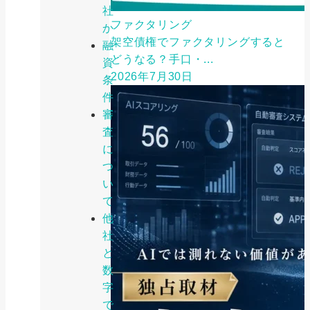
社
ファクタリング
か
架空債権でファクタリングすると
融
どうなる？手口・...
資
2026年7月30日
条
件
審
査
に
つ
い
て
他
社
と
数
字
で