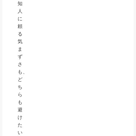
知
人
に
頼
る
気
ま
ず
さ
も、
ど
ち
ら
も
避
け
た
い