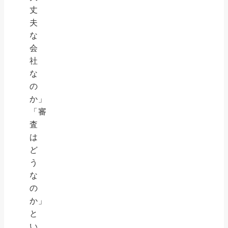
丈
夫
な
会
社
な
の
か」
「審
査
は
ど
う
な
の
か」
と
い