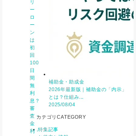
リ
ー
ロ
ー
ン
は
初
回
100
日
間
補助金・助成金
無
2026年最新版｜補助金の「内示」
利
とは？仕組み...
息？
2025/08/04
審
査・
カテゴリ
CATEGORY
金
特集記事
利・