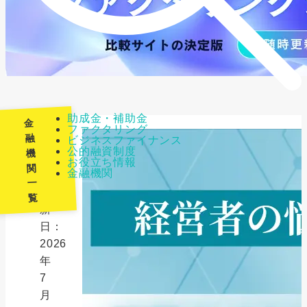
助成金・補助金
金
ファクタリング
融
ビジネスファイナンス
公的融資制度
機
最
お役立ち情報
関
金融機関
終
一
更
覧
新
日：
2026
年
7
月