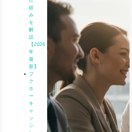
仕
組
み
を
解
説
【2026
年
最
新】
フ
ク
ホ
ー
キ
ャ
ッ
シ