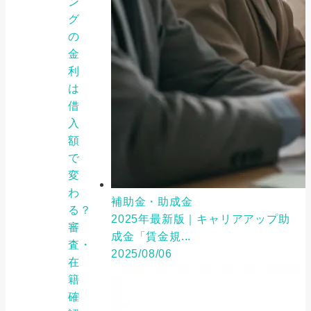
ン
グ
の
金
利
は
借
入
額
で
変
わ
補助金・助成金
る？
2025年最新版｜キャリアアップ助
審
成金「賃金規...
査・
2025/08/06
在
籍
確