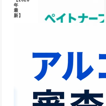
年
最
新】