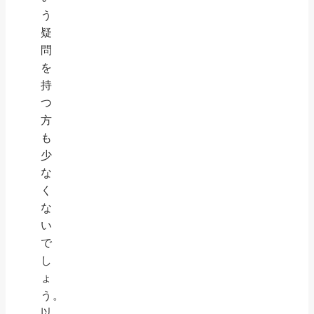
う
疑
問
を
持
つ
方
も
少
な
く
な
い
で
し
ょ
う。
以