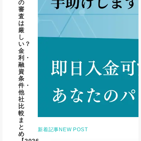
の
審
査
は
厳
し
い？
金
利・
融
資
条
件・
他
社
比
較
ま
と
新着記事
NEW POST
め
【2026