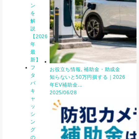
ン
を
解
説
【2026
年
最
新】
フ
お役立ち情報, 補助金・助成金
タ
知らないと50万円損する｜2026
バ
年EV補助金...
キ
2025/06/28
ャ
ッ
シ
ン
グ
の