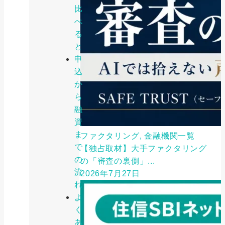
比
べ
る
と
申
込
か
ら
融
資
ま
ファクタリング, 金融機関一覧
で
【独占取材】大手ファクタリング
の
の「審査の裏側」...
流
2026年7月27日
れ
よ
く
あ