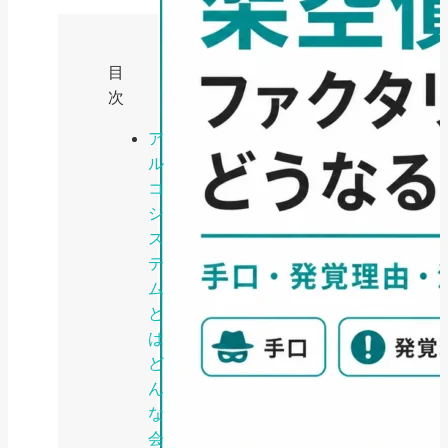
目
次
ア
ル
コ
シ
ス
テ
ム
と
は
ど
ん
な
会