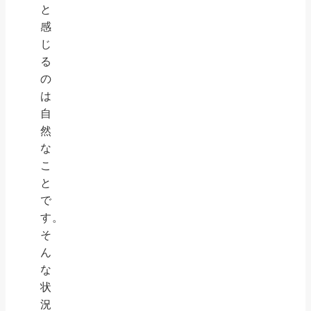
と
感
じ
る
の
は
自
然
な
こ
と
で
す。
そ
ん
な
状
況