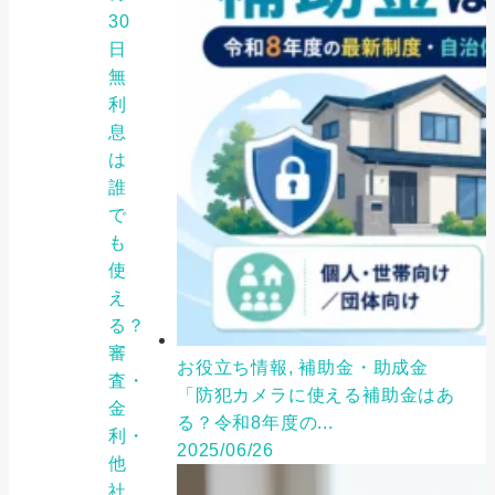
30
日
無
利
息
は
誰
で
も
使
え
る？
審
お役立ち情報, 補助金・助成金
査・
「防犯カメラに使える補助金はあ
金
る？令和8年度の...
利・
2025/06/26
他
社