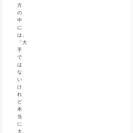
方
の
中
に
は、
「大
手
で
は
な
い
け
れ
ど
本
当
に
大