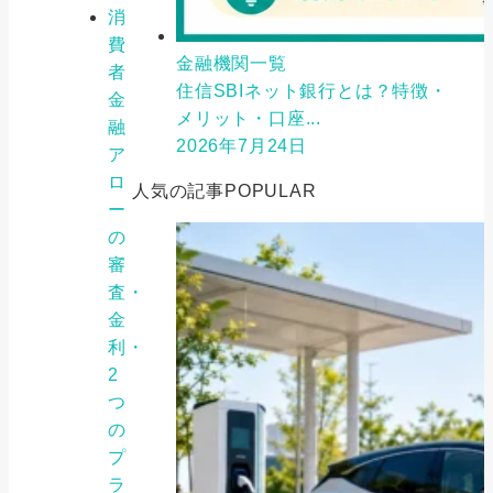
消
費
金融機関一覧
者
住信SBIネット銀行とは？特徴・
金
メリット・口座...
融
2026年7月24日
ア
ロ
人気の記事
POPULAR
ー
の
審
査・
金
利・
2
つ
の
プ
ラ