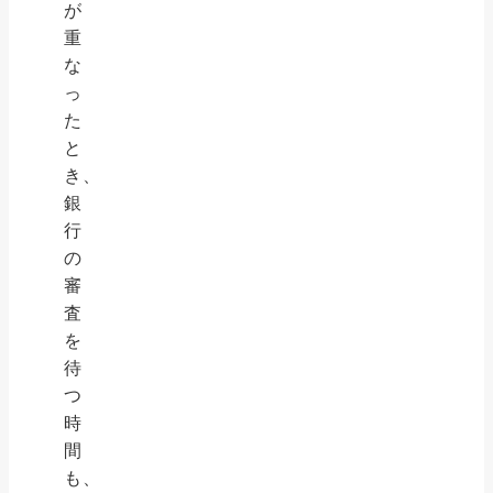
が
重
な
っ
た
と
き、
銀
行
の
審
査
を
待
つ
時
間
も、