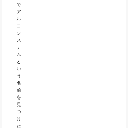
で
ア
ル
コ
シ
ス
テ
ム
と
い
う
名
前
を
見
つ
け
た