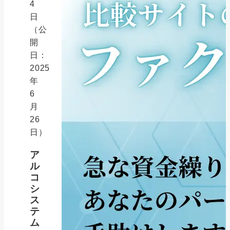
4
日
（公
開
日：
2025
年
6
月
26
日）
ア
ル
コ
シ
ス
テ
ム