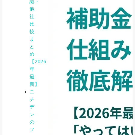
認・
他
社
比
較
ま
と
め
【2026
年
最
新】
ニ
チ
デ
ン
の
フ