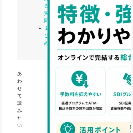
る
質
問
ま
と
め
あ
わ
せ
て
読
み
た
い