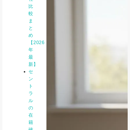
比
較
ま
と
め
【2026
年
最
新】
セ
ン
ト
ラ
ル
の
在
籍
確