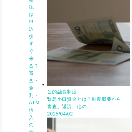
認
は
申
込
後
す
ぐ
来
る？
審
査・
金
公的融資制度
利・
緊急小口資金とは？制度概要から
ATM
審査、返済、他の...
借
2025/04/02
入
の