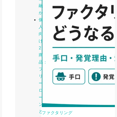
融
か
個
人
向
け
2
商
品：
フ
リ
ー
ロ
ー
ン
と
ファクタリング