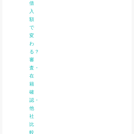
借
入
額
で
変
わ
る？
審
査・
在
籍
確
認・
他
社
比
較