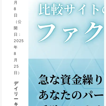
月
8
日
（公
開
日：
2025
年
8
月
25
日）
デ
イ
リ
ー
キ