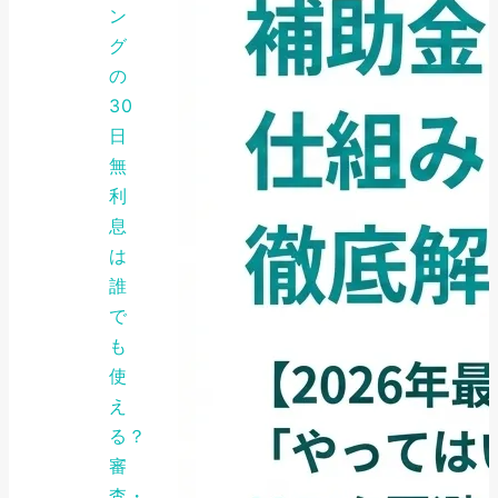
ン
グ
の
30
日
無
利
息
は
誰
で
も
使
え
る？
審
査・