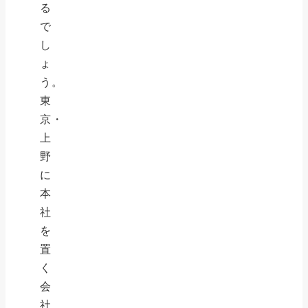
る
で
し
ょ
う。
東
京・
上
野
に
本
社
を
置
く
会
社