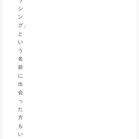
シ
ン
グ」
と
い
う
名
前
に
出
会
っ
た
方
も
い