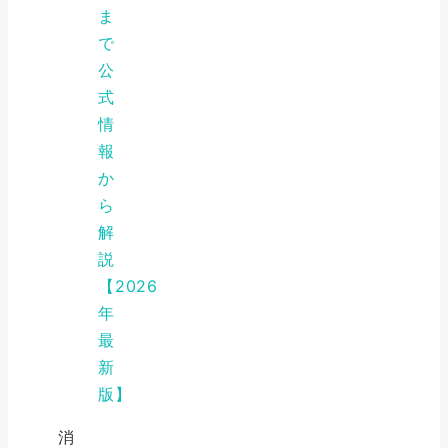
ま
で
公
式
情
報
か
ら
解
説
【2026
年
最
新
版】
消