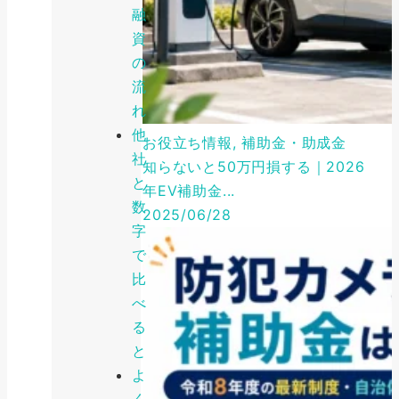
融
資
の
流
れ
他
お役立ち情報, 補助金・助成金
社
知らないと50万円損する｜2026
と
年EV補助金...
数
2025/06/28
字
で
比
べ
る
と
よ
く