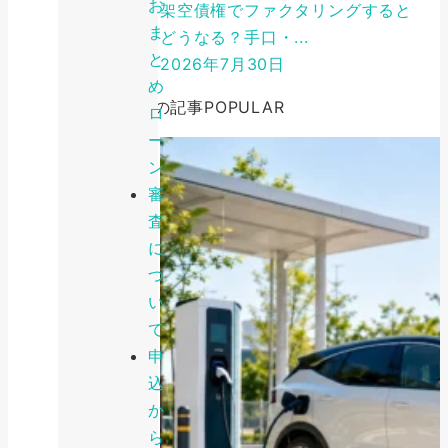
お
架空債権でファクタリングすると
ま
どうなる？手口・...
と
2026年7月30日
め
人気の記事
POPULAR
ロ
ー
ン
審
査
に
つ
い
て
申
込
か
ら