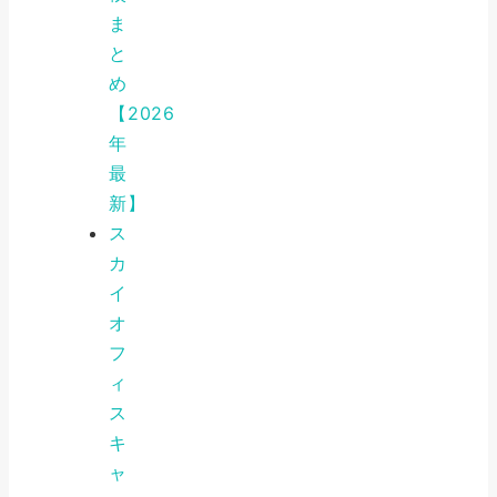
ま
と
め
【2026
年
最
新】
ス
カ
イ
オ
フ
ィ
ス
キ
ャ