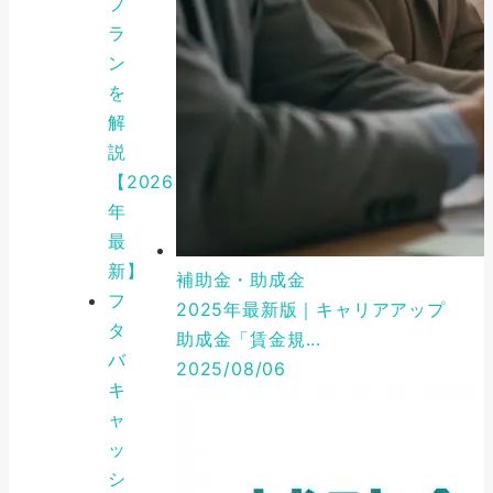
プ
ラ
ン
を
解
説
【2026
年
最
新】
補助金・助成金
フ
2025年最新版｜キャリアアップ
タ
助成金「賃金規...
バ
2025/08/06
キ
ャ
ッ
シ