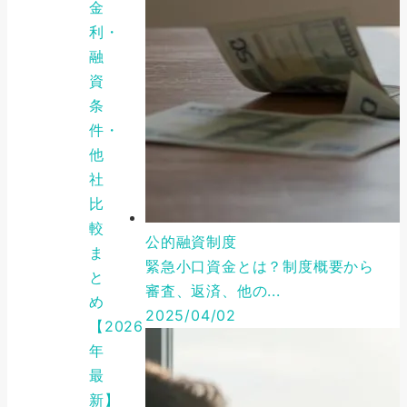
金
利・
融
資
条
件・
他
社
比
較
公的融資制度
ま
緊急小口資金とは？制度概要から
と
審査、返済、他の...
め
2025/04/02
【2026
年
最
新】