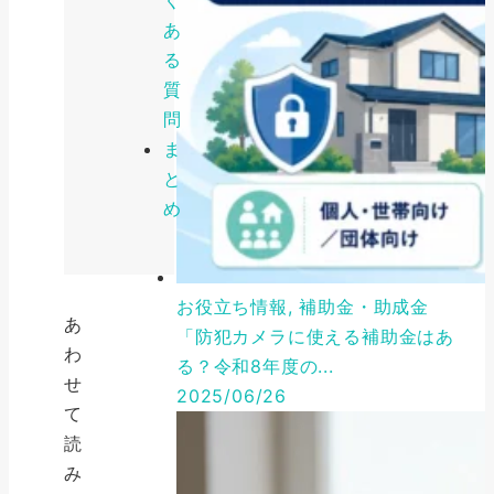
あ
る
質
問
ま
と
め
お役立ち情報, 補助金・助成金
あ
「防犯カメラに使える補助金はあ
わ
る？令和8年度の...
せ
2025/06/26
て
読
み