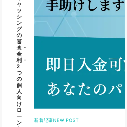
ャ
ッ
シ
ン
グ
の
審
査・
金
利・
2
つ
の
個
人
向
け
ロ
ー
新着記事
NEW POST
ン