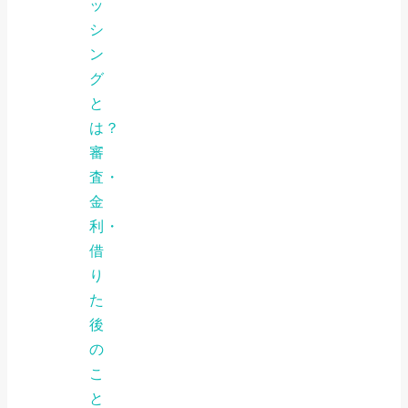
ッ
シ
ン
グ
と
は？
審
査・
金
利・
借
り
た
後
の
こ
と