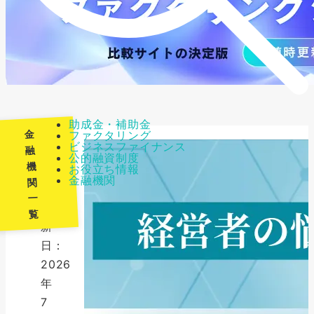
助成金・補助金
金
ファクタリング
ビジネスファイナンス
融
公的融資制度
機
お役立ち情報
最
金融機関
関
終
一
更
覧
新
日：
2026
年
7