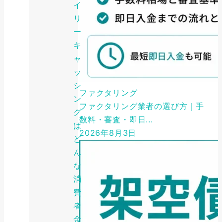
イ
リ
ー
キ
ャ
ッ
シ
ファクタリング
ン
ファクタリング業者の選び方｜手
グ
数料・審査・即日...
は
2026年8月3日
ど
ん
な
消
費
者
金