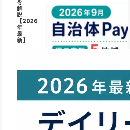
を
解
説
【2026
年
最
新】