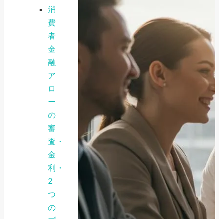
消
費
者
金
融
ア
ロ
ー
の
審
査・
金
利・
2
つ
の