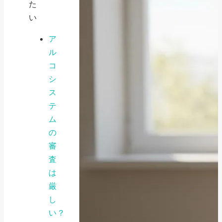
た
い
ア
ル
コ
シ
ス
テ
ム
の
審
査
は
厳
し
い？