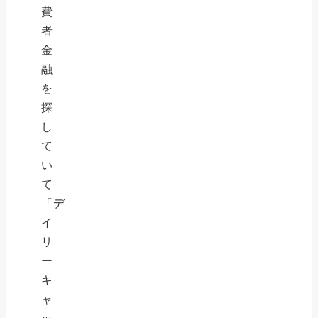
費
者
金
融
を
探
し
て
い
て
「デ
イ
リ
ー
キ
ャ
ッ