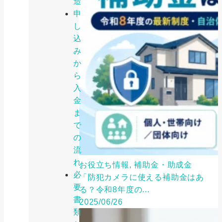
造
申
し
込
み
か
ら
入
金
ま
で
の
流
れ
お役立ち情報, 補助金・助成金
必
「防犯カメラに使える補助金はあ
要
る？令和8年度の...
書
2025/06/26
類