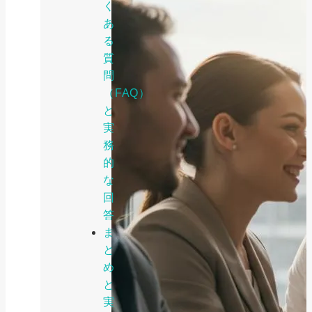
く
あ
る
質
問
（FAQ）
と
実
務
的
な
回
答
ま
と
め
と
実