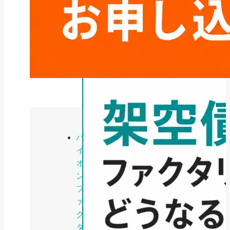
ファクタリング
ファクタリング業者の選び方｜手
数料・審査・即日...
2026年8月3日
バ
イ
オ
ン
フ
ァ
ク
タ