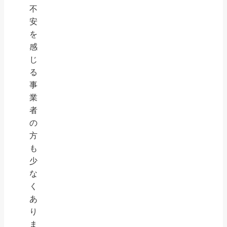
不
安
を
感
じ
る
事
業
者
の
方
も
少
な
く
あ
り
ま