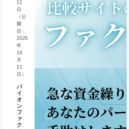
11
日
（公
開
日：
2025
年
10
月
11
日）
バ
イ
オ
ン
フ
ァ
ク