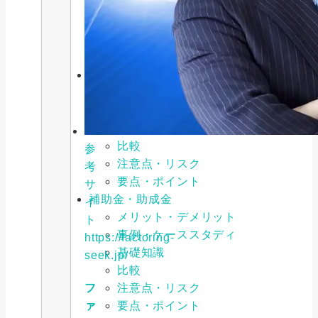
基礎知識
比較
注意点・リスク
要点・ポイント
公的融資制度
メリット・デメリット
事例・ケーススタディ
基礎知識
比較
参
注意点・リスク
考
要点・ポイント
サ
補助金・助成金
イ
メリット・デメリット
ト
事例・ケーススタディ
https://factoring-
基礎知識
seek.jp/
比較
注意点・リスク
フ
要点・ポイント
ァ