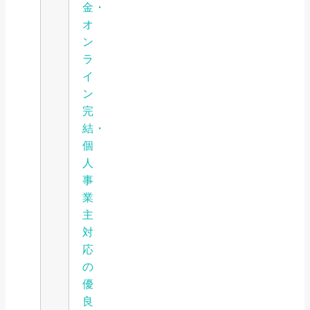
金・
オ
ン
ラ
イ
ン
完
結・
個
人
事
業
主
対
応
の
優
良