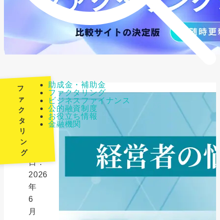
助成金・補助金
フ
ファクタリング
ァ
ビジネスファイナンス
公的融資制度
ク
最
お役立ち情報
タ
金融機関
終
リ
更
ン
新
グ
日：
2026
年
6
月