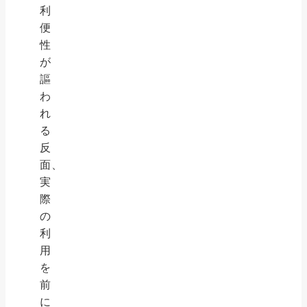
利
便
性
が
謳
わ
れ
る
反
面、
実
際
の
利
用
を
前
に