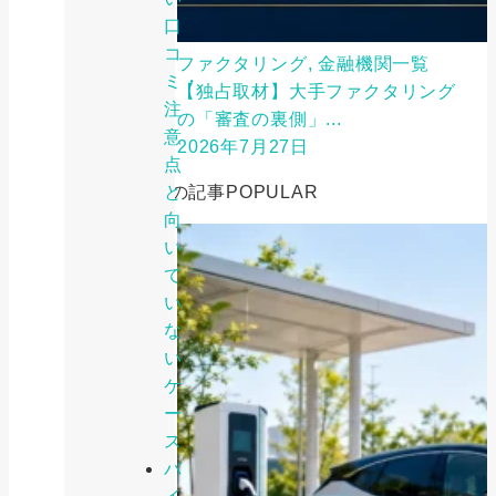
口
コ
ファクタリング, 金融機関一覧
ミ・
【独占取材】大手ファクタリング
注
の「審査の裏側」...
意
2026年7月27日
点
と
人気の記事
POPULAR
向
い
て
い
な
い
ケ
ー
ス
バ