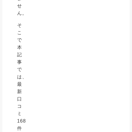
せ
ん。
そ
こ
で
本
記
事
で
は、
最
新
口
コ
ミ
168
件