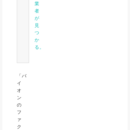
業
者
が
見
つ
か
る。
「バ
イ
オ
ン
の
フ
ァ
ク