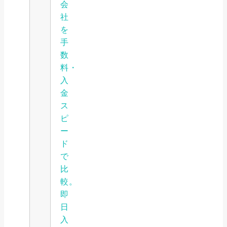
会
社
を
手
数
料・
入
金
ス
ピ
ー
ド
で
比
較。
即
日
入