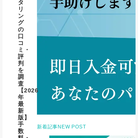
タ
リ
ン
グ
の
口
コ
ミ・
評
判
を
調
査
【2026
年
最
新
版】
手
新着記事
NEW POST
数
料・