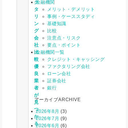
金融機関
ク
メリット・デメリット
タ
事例・ケーススタディ
リ
基礎知識
ン
比較
グ
注意点・リスク
会
要点・ポイント
社
金融機関一覧
比
クレジット・キャッシング
較
ファクタリング会社
優
ローン会社
良
証券会社
業
銀行
者
が
アーカイブ
ARCHIVE
見
つ
2026年8月
(3)
か
2026年7月
(9)
る
2026年6月
(6)