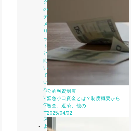
グ
の
デ
メ
リ
ッ
ト
と
向
い
て
い
な
公的融資制度
い
緊急小口資金とは？制度概要から
ケ
審査、返済、他の...
ー
2025/04/02
ス
よ