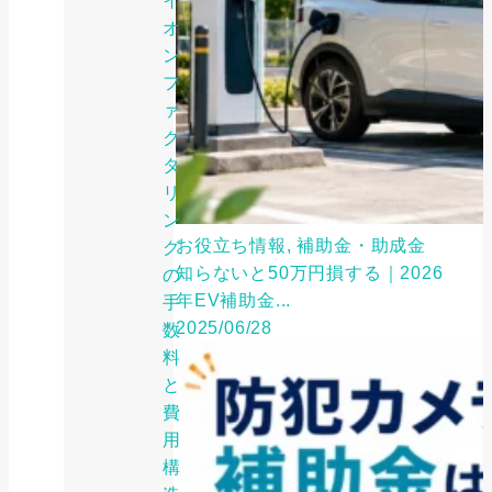
イ
オ
ン
フ
ァ
ク
タ
リ
ン
お役立ち情報, 補助金・助成金
グ
知らないと50万円損する｜2026
の
年EV補助金...
手
2025/06/28
数
料
と
費
用
構