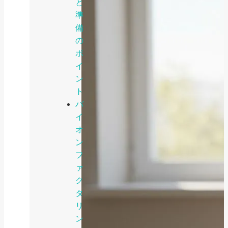
と
準
備
の
ポ
イ
ン
ト
バ
イ
オ
ン
フ
ァ
ク
タ
リ
ン