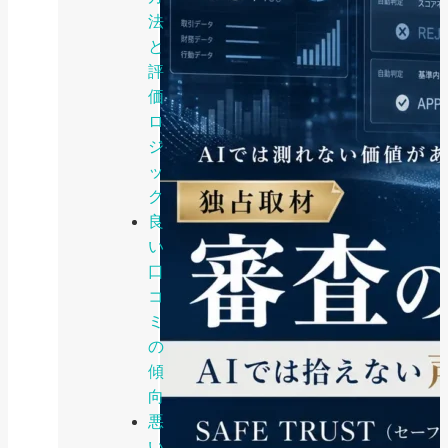
法
と
評
価
ロ
ジ
ッ
ク
良
い
口
コ
ミ
の
傾
向
悪
い