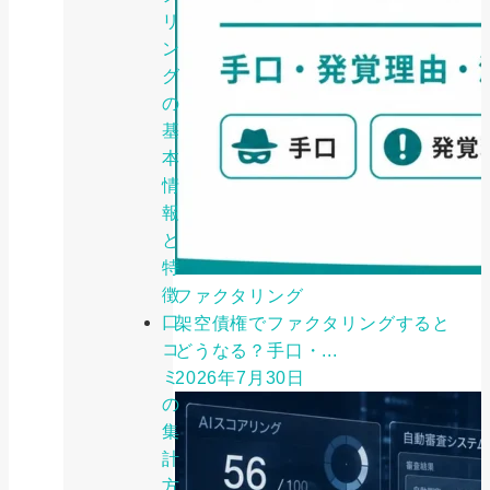
リ
ン
グ
の
基
本
情
報
と
特
徴
ファクタリング
口
架空債権でファクタリングすると
コ
どうなる？手口・...
ミ
2026年7月30日
の
集
計
方