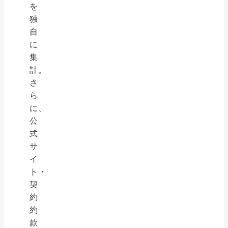
を
独
自
に
集
計。
さ
ら
に、
公
式
サ
イ
ト・
契
約
約
款