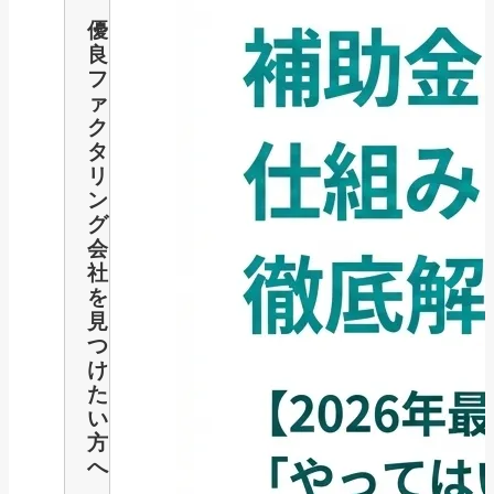
優
良
フ
ァ
ク
タ
リ
ン
グ
会
社
を
見
つ
け
た
い
方
へ