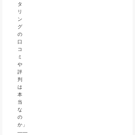
タ
リ
ン
グ
の
口
コ
ミ
や
評
判
は
本
当
な
の
か」
——