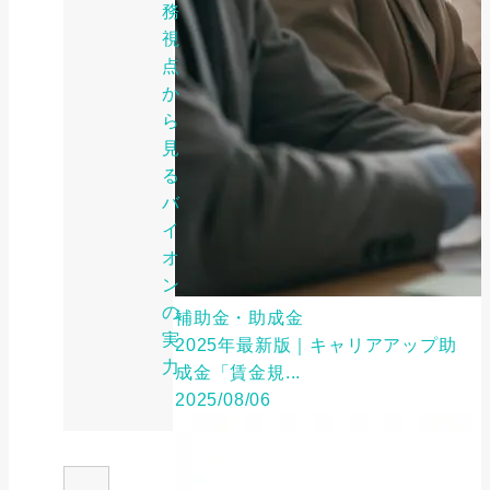
務
視
点
か
ら
見
る
バ
イ
オ
ン
の
補助金・助成金
実
2025年最新版｜キャリアアップ助
力
成金「賃金規...
2025/08/06