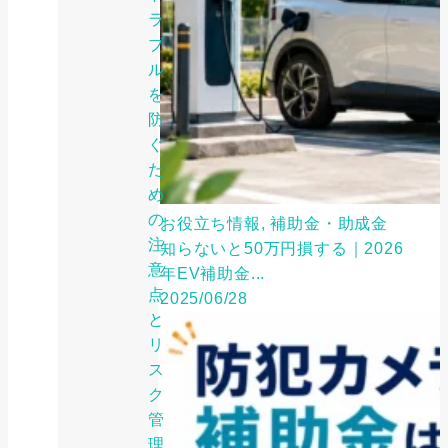
ラ
ブ
ル
を
防
ぐ
た
め
の
お役立ち情報, 補助金・助成金
注
知らないと50万円損する｜2026
意
年EV補助金...
点
2025/06/28
と
リ
ス
ク
管
理