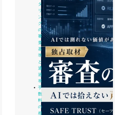
タ
リ
ン
グ
の
審
査
基
準
と
通
過
率
手
数
料
の
相