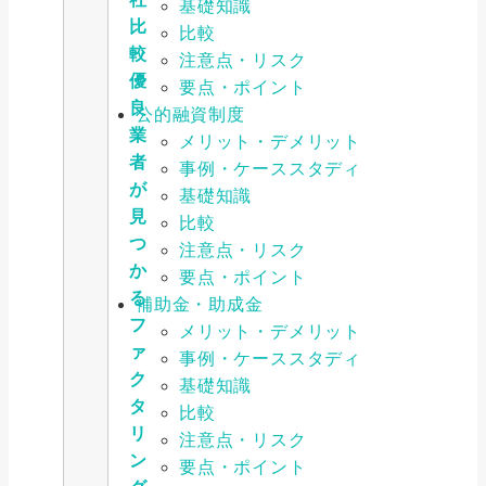
基礎知識
比
比較
較
注意点・リスク
優
要点・ポイント
良
公的融資制度
業
メリット・デメリット
者
事例・ケーススタディ
が
基礎知識
見
比較
つ
注意点・リスク
か
要点・ポイント
る
補助金・助成金
フ
メリット・デメリット
ァ
事例・ケーススタディ
ク
基礎知識
タ
比較
リ
注意点・リスク
ン
要点・ポイント