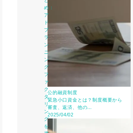
と
め：
ア
ド
プ
ラ
ン
ニ
ン
グ
フ
ァ
ク
公的融資制度
タ
緊急小口資金とは？制度概要から
リ
審査、返済、他の...
ン
2025/04/02
グ
を