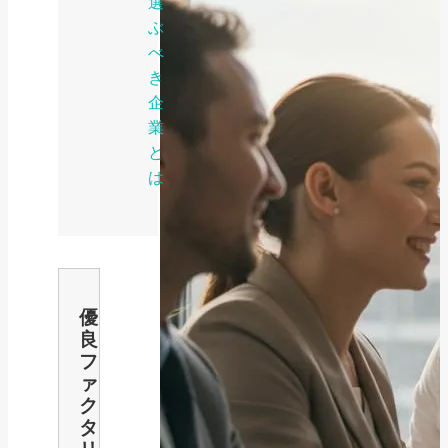
選
ぶ
べ
き
企
業
と
は
優
良
フ
ァ
ク
タ