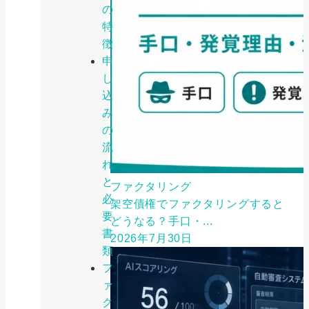
の
特
徴
申
し
込
み
の
流
れ
と
ファクタリング
必
架空債権でファクタリングすると
要
どうなる？手口・...
書
2026年7月30日
類
フ
ァ
ク