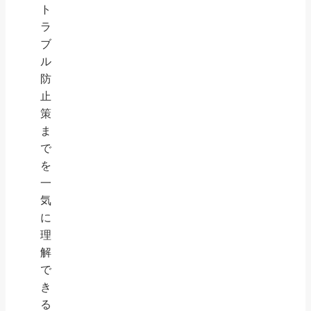
ト
ラ
ブ
ル
防
止
策
ま
で
を
一
気
に
理
解
で
き
る