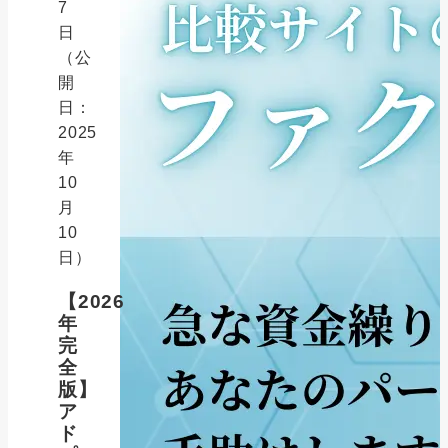
7
日
（公
開
日：
2025
年
10
月
10
日）
【2026
年
完
全
版】
ア
ド