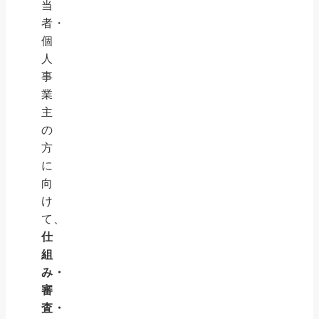
当
者・
個
人
事
業
主
の
方
に
向
け
て、
仕
組
み・
審
査・