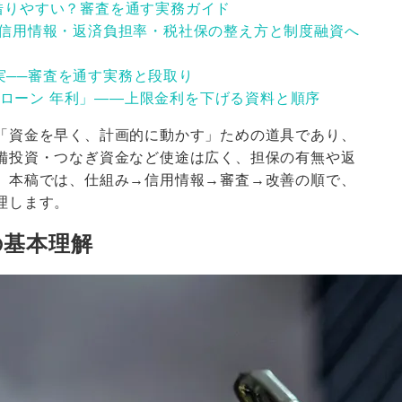
が借りやすい？審査を通す実務ガイド
― 信用情報・返済負担率・税社保の整え方と制度融資へ
実──審査を通す実務と段取り
ローン 年利」――上限金利を下げる資料と順序
「資金を早く、計画的に動かす」ための道具であり、
備投資・つなぎ資金など使途は広く、担保の有無や返
。本稿では、仕組み→信用情報→審査→改善の順で、
理します。
の基本理解