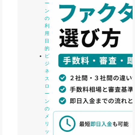
ー
ン
の
利
用
目
的
ビ
ジ
ネ
ス
ロ
ー
ン
の
メ
リ
ッ