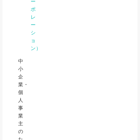
ー
ポ
レ
ー
シ
ョ
ン）
中
小
企
業・
個
人
事
業
主
の
た