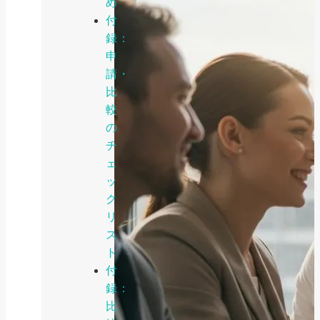
め
付
録：
申
請・
比
較
の
チ
ェ
ッ
ク
リ
ス
ト
付
録：
比