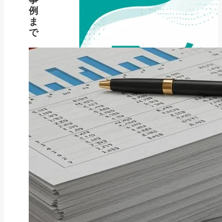
例
ま
で