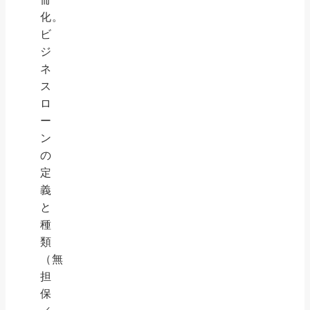
化。
ビ
ジ
ネ
ス
ロ
ー
ン
の
定
義
と
種
類
（無
担
保