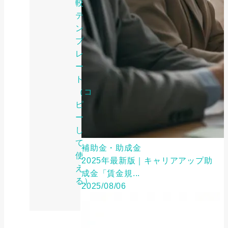
較
テ
ン
プ
レ
ー
ト
（コ
ピ
ー
し
て
補助金・助成金
使
2025年最新版｜キャリアアップ助
え
成金「賃金規...
る）
2025/08/06