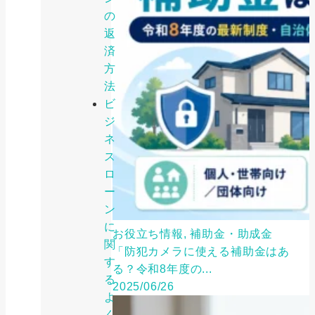
の
返
済
方
法
ビ
ジ
ネ
ス
ロ
ー
ン
に
お役立ち情報, 補助金・助成金
関
「防犯カメラに使える補助金はあ
す
る？令和8年度の...
る
2025/06/26
よ
く