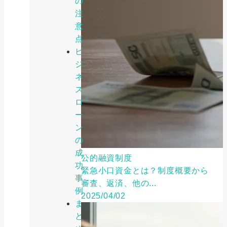
の
注
意
点
ビ
ジ
ネ
ス
ロ
ー
ン
の
成
公的融資制度
功
緊急小口資金とは？制度概要から
事
審査、返済、他の...
例
2025/04/02
ま
と