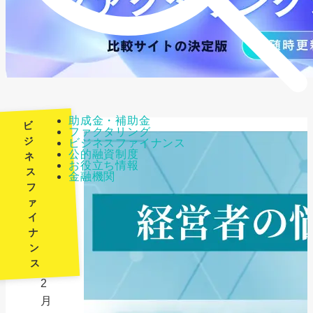
助成金・補助金
ビ
ファクタリング
ジ
ビジネスファイナンス
公的融資制度
ネ
最
お役立ち情報
ス
金融機関
終
フ
更
ァ
新
イ
日：
ナ
ン
2026
ス
年
2
月