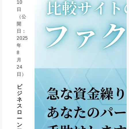
10
日
（公
開
日：
2025
年
8
月
24
日）
ビ
ジ
ネ
ス
ロ
ー
ン