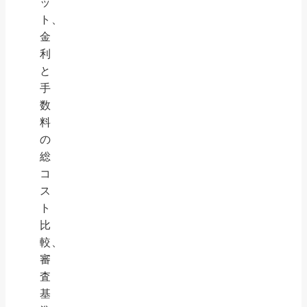
ッ
ト、
金
利
と
手
数
料
の
総
コ
ス
ト
比
較、
審
査
基