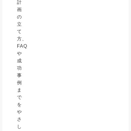
計
画
の
立
て
方、
FAQ
や
成
功
事
例
ま
で
を
や
さ
し