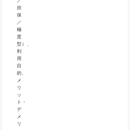
／
担
保
／
極
度
型）、
利
用
目
的、
メ
リ
ッ
ト・
デ
メ
リ