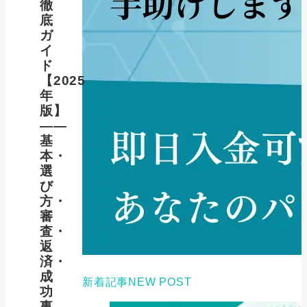
徹
底
ガ
イ
ド
【2025
年
版】
――
基
本・
選
び
方・
審
査・
返
済・
成
新着記事
NEW POST
功
事