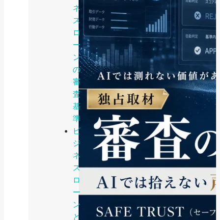
ネ
ス
ロ
ー
ン
の
審
査
基
準
ビ
ジ
ネ
ス
ロ
ー
ン
と