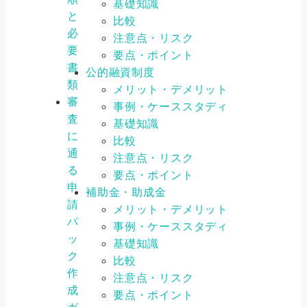
基礎知識
と
比較
必
注意点・リスク
要
要点・ポイント
書
公的融資制度
類
メリット・デメリット
審
事例・ケーススタディ
査
基礎知識
に
比較
通
注意点・リスク
る
要点・ポイント
申
補助金・助成金
請
メリット・デメリット
パ
事例・ケーススタディ
ッ
基礎知識
ク
比較
作
注意点・リスク
成
要点・ポイント