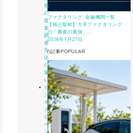
他
の
ファクタリング, 金融機関一覧
資
【独占取材】大手ファクタリング
金
の「審査の裏側」...
調
2026年7月27日
達
方
人気の記事
POPULAR
法
の
違
い
ビ
ジ
ネ
ス
ロ
ー
ン