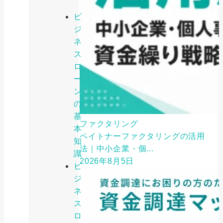
ビ
ジ
ネ
ス
ロ
ー
ン
の
基
ファクタリング
本
ペイトナーファクタリングの活用
知
法｜中小企業・個...
識
2026年8月5日
ビ
ジ
ネ
ス
ロ