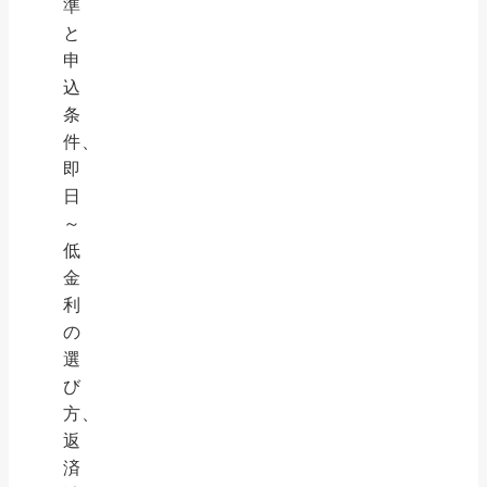
準
と
申
込
条
件、
即
日
～
低
金
利
の
選
び
方、
返
済