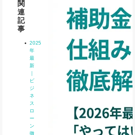
関
連
記
事
2025
年
最
新
｜
ビ
ジ
ネ
ス
ロ
ー
ン
徹