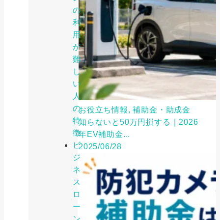
の
利
用
が
難
し
い
人
の
お役立ち情報, 補助金・助成金
特
知らないと50万円損する｜2026
徴
年EV補助金...
ビ
2025/06/28
ジ
ネ
ス
ロ
ー
ン