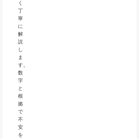
く
丁
寧
に
解
説
し
ま
す。
数
字
と
根
拠
で
不
安
を