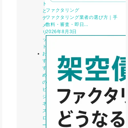
ト
ファクタリング
と
ファクタリング業者の選び方｜手
デ
数料・審査・即日...
メ
2026年8月3日
リ
ッ
ト
お
す
す
め
の
ビ
ジ
ネ
ス
ロ
ー