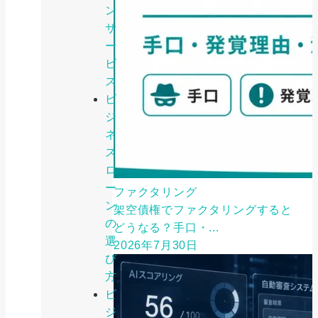
ン
サ
ー
ビ
ス
ビ
ジ
ネ
ス
ロ
ー
ファクタリング
ン
架空債権でファクタリングすると
の
どうなる？手口・...
選
2026年7月30日
び
方
ビ
ジ