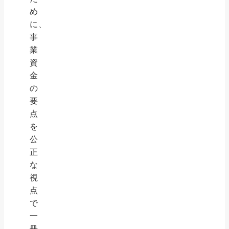
め
に、
事
業
資
金
の
要
点
を
公
正
な
視
点
で
一
冊