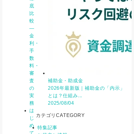
底
比
較
―
金
利・
手
数
料・
審
査
補助金・助成金
の
2026年最新版｜補助金の「内示」
実
とは？仕組み...
務
2025/08/04
は
カテゴリ
CATEGORY
じ
め
特集記事
て