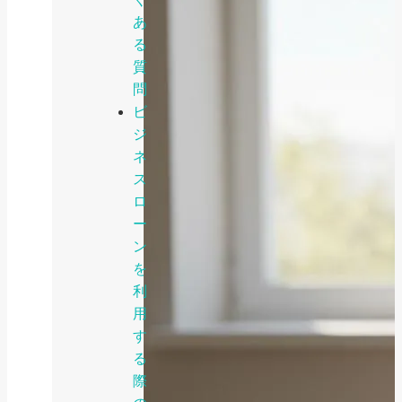
あ
る
質
問
ビ
ジ
ネ
ス
ロ
ー
ン
を
利
用
す
る
際