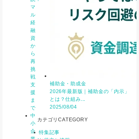
マ
ル
経
融
資
か
ら
再
挑
戦
補助金・助成金
支
2026年最新版｜補助金の「内示」
援
とは？仕組み...
ま
2025/08/04
で
中
カテゴリ
CATEGORY
小
企
特集記事
業・