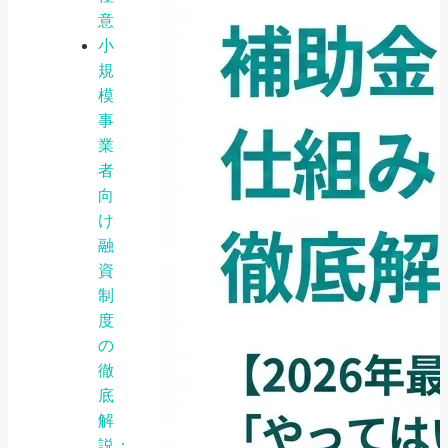
意
小
規
模
事
業
者
向
け
融
資
制
度
の
徹
底
解
説：