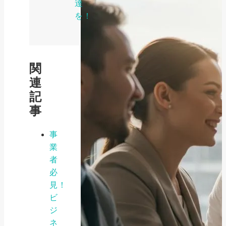
達
を！
関
連
記
事
事
業
者
必
見！
ビ
ジ
ネ