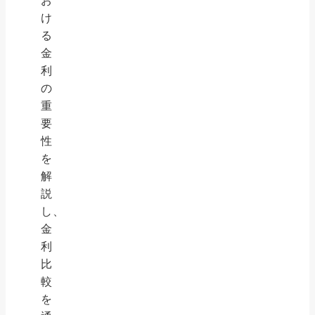
お
け
る
金
利
の
重
要
性
を
解
説
し、
金
利
比
較
を