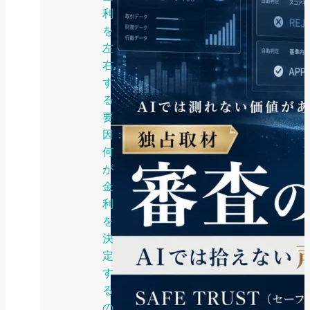
利
を
左
右
す
る
要
因：
何
が
金
利
を
決
定
す
る
の