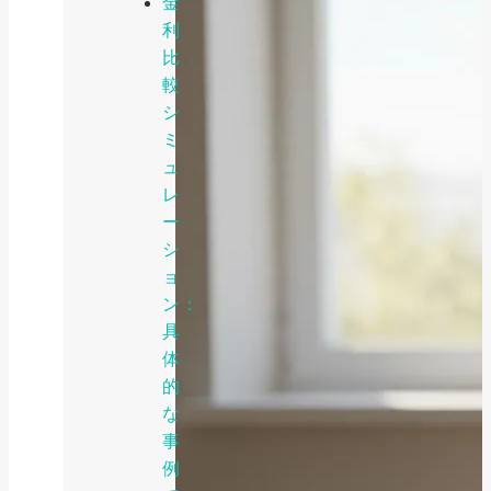
金
利
比
較
シ
ミ
ュ
レ
ー
シ
ョ
ン：
具
体
的
な
事
例