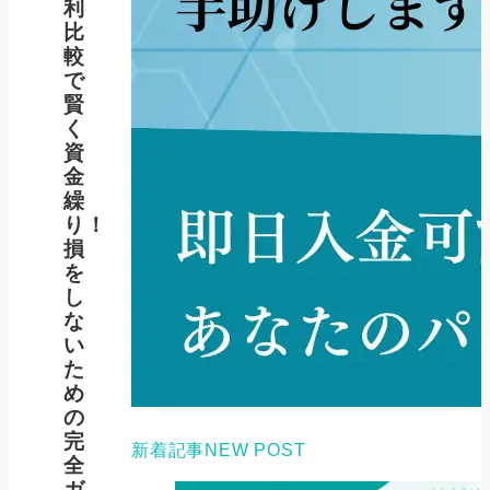
利
比
較
で
賢
く
資
金
繰
り！
損
を
し
な
い
た
め
の
完
新着記事
NEW POST
全
ガ