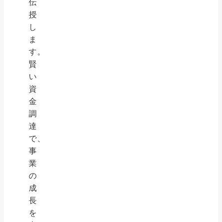
伝
授
し
ま
す。
賢
い
資
金
調
達
で、
事
業
の
成
長
を