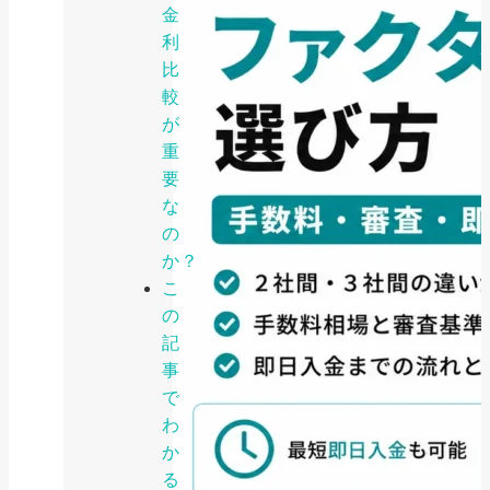
金
利
比
較
が
重
要
な
の
か？
こ
の
記
事
で
わ
か
る