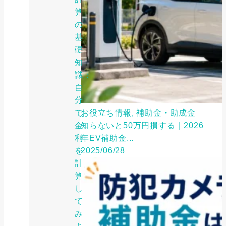
算
の
基
礎
知
識：
自
分
で
お役立ち情報, 補助金・助成金
金
知らないと50万円損する｜2026
利
年EV補助金...
を
2025/06/28
計
算
し
て
み