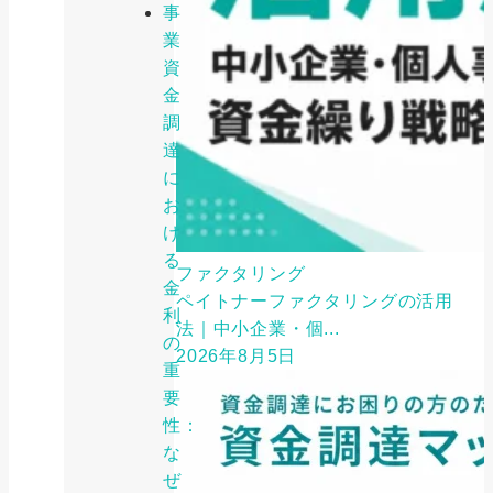
事
業
資
金
調
達
に
お
け
る
ファクタリング
金
ペイトナーファクタリングの活用
利
法｜中小企業・個...
の
2026年8月5日
重
要
性：
な
ぜ