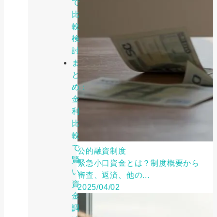
で
比
較
検
討
ま
と
め：
金
利
比
較
で
公的融資制度
賢
緊急小口資金とは？制度概要から
い
審査、返済、他の...
資
2025/04/02
金
調