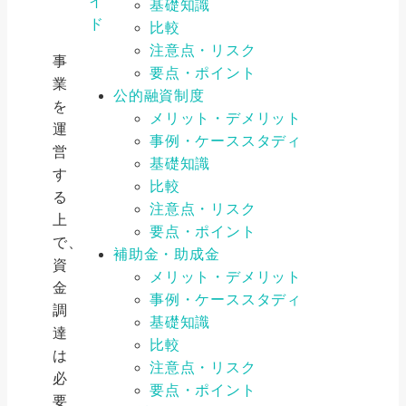
イ
基礎知識
ド
比較
注意点・リスク
事
要点・ポイント
業
公的融資制度
を
メリット・デメリット
運
事例・ケーススタディ
営
基礎知識
す
比較
る
注意点・リスク
上
要点・ポイント
で、
補助金・助成金
資
メリット・デメリット
金
事例・ケーススタディ
調
基礎知識
達
比較
は
注意点・リスク
必
要点・ポイント
要