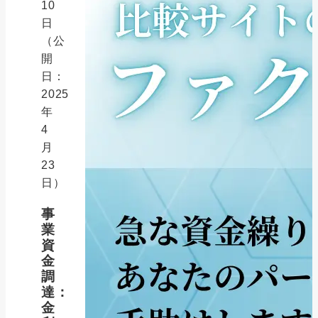
10
日
（公
開
日：
2025
年
4
月
23
日）
事
業
資
金
調
達：
金