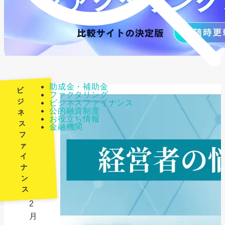
助成金・補助金
ビ
ファクタリング
ジ
ビジネスファイナンス
公的融資制度
ネ
最
お役立ち情報
ス
金融機関
終
フ
更
ァ
新
イ
日：
ナ
ン
2026
ス
年
2
月