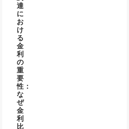
達
に
お
け
る
金
利
の
重
要
性：
な
ぜ
金
利
比