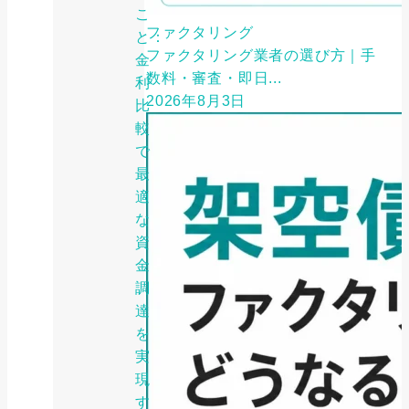
こ
ファクタリング
と：
ファクタリング業者の選び方｜手
金
数料・審査・即日...
利
2026年8月3日
比
較
で
最
適
な
資
金
調
達
を
実
現
す