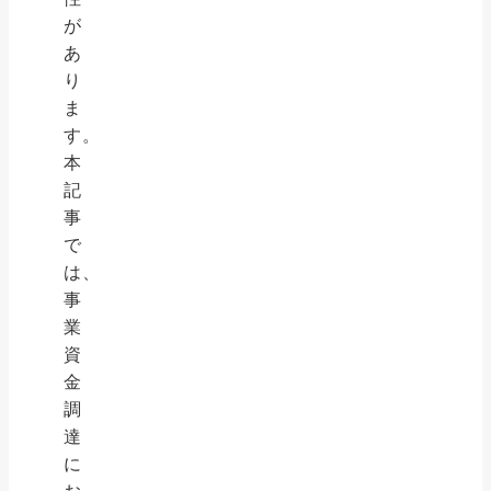
が
あ
り
ま
す。
本
記
事
で
は、
事
業
資
金
調
達
に