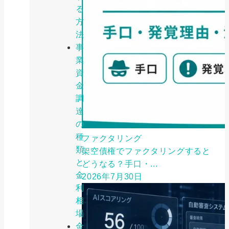
る
方
法
事
業
資
金
調
達
の
種
ファクタリング
類
架空債権でファクタリングすると
と
どうなる？手口・...
金
2026年7月30日
利
相
場
金