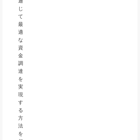
通
じ
て
最
適
な
資
金
調
達
を
実
現
す
る
方
法
を