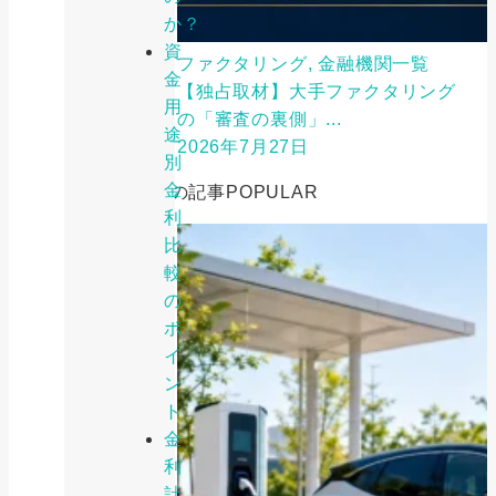
か？
資
ファクタリング, 金融機関一覧
金
【独占取材】大手ファクタリング
用
の「審査の裏側」...
途
2026年7月27日
別
金
人気の記事
POPULAR
利
比
較
の
ポ
イ
ン
ト
金
利
計