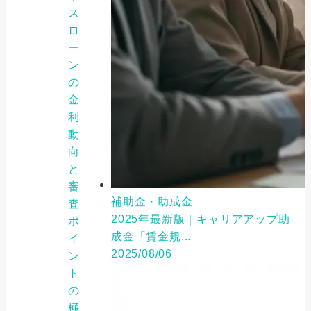
ス
ロ
ー
ン
の
金
利
動
向
と
審
補助金・助成金
査
2025年最新版｜キャリアアップ助
ポ
成金「賃金規...
イ
2025/08/06
ン
ト
の
極