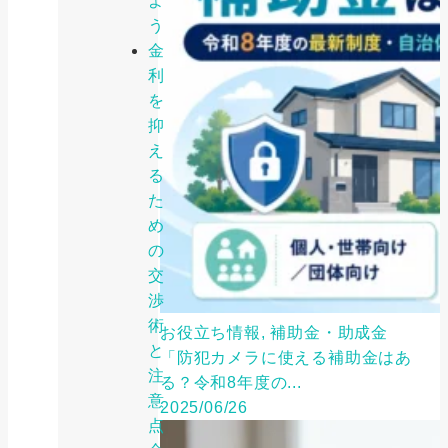
よ
う
金
利
を
抑
え
る
た
め
の
交
渉
術
お役立ち情報, 補助金・助成金
と
「防犯カメラに使える補助金はあ
注
る？令和8年度の...
意
2025/06/26
点