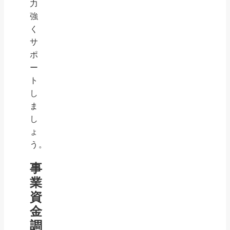
力
強
く
サ
ポ
ー
ト
し
ま
し
ょ
う。
事
業
資
金
調