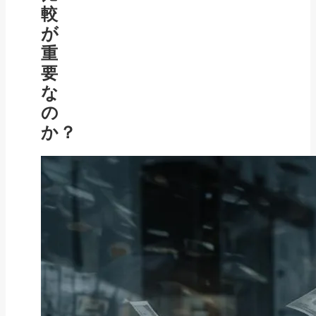
較
が
重
要
な
の
か？