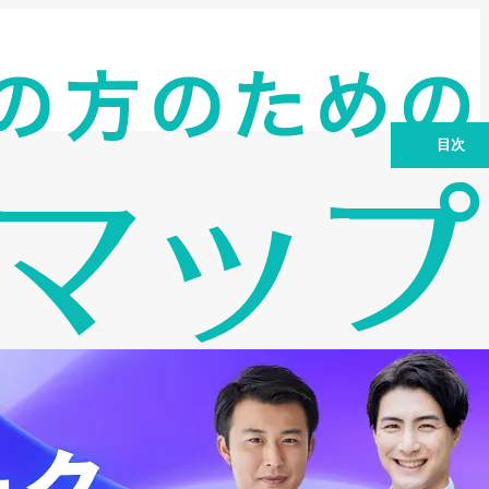
目次
設備投資の必要性と資金調達の課題
中小企業・個人事業主が知っておくべき
設備投資ローンの基礎知識
設備投資ローンの種類：公的融資と民間
融資
設備投資ローンの審査を突破するための
重要ポイント
設備投資ローンの資金計画：無理のない
返済プランを立てる
設備投資ローンの活用事例：成功と失敗
から学ぶ
設備投資ローンの注意点：契約前に確認