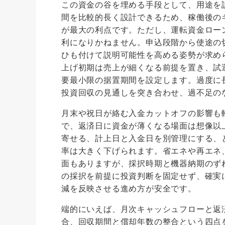
この資金の谷を埋める手段として、用途を
間を比較的長く設計できるため、稼働後の
が最大の利点です。ただし、運転資金ロー
利になりかねません。申込段階から使途の
ひも付けて説明可能性を高める姿勢が求め
上げ初期は売上が細くなる前提を置き、試
要最小限の据置期間を設定します。過度に
投資回収の見通しを突き合わせ、過不足の
月末や祝日が絡む入金カットオフの影響も
で、返済日に資金が薄くなる場面は想像以
寄せる、計上日と入金日を別管理にする、
率は大きく下げられます。省エネや再エネ
面もありますが、採択時期と機器納期のず
の採択を前提に投資判断を固定せず、確実
減を反映させる進め方が安全です。
端的にいえば、月次キャッシュフローと返
合、回収期間と償却年数の整合という四点