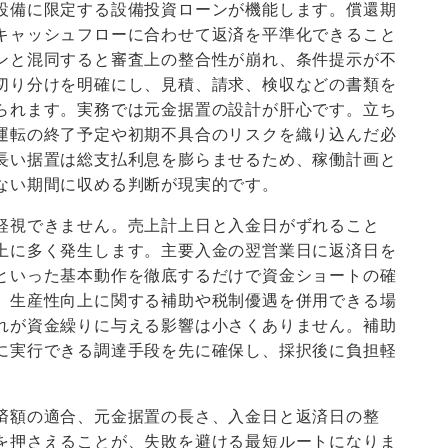
設備に限定する設備投資ローンが機能します。償還期
キャッシュフローに合わせて返済を平準化できること
ンと混同すると審査上の整合性が崩れ、条件提示が不
切り分けを明確にし、見積、請求、検収などの書類を
られます。実務では元金据置の設計が肝心です。立ち
運転の終了予定や初期不具合のリスクを織り込んだ必
長い据置は総支払利息を膨らませるため、稼働計画と
ない期間に収める判断が現実的です。
軽視できません。売上計上日と入金日がずれること
上に多く発生します。主要入金の翌営業日に返済日を
といった基本動作を徹底するだけで資金ショートの確
、生産性向上に関する補助や税制優遇を併用できる場
れが資金繰りに与える影響は小さくありません。補助
に実行できる調達手段を先に確保し、採択後に負担軽
済額の適合、元金据置の長さ、入金日と返済日の整
を押さえることが、失敗を避ける最短ルートになりま